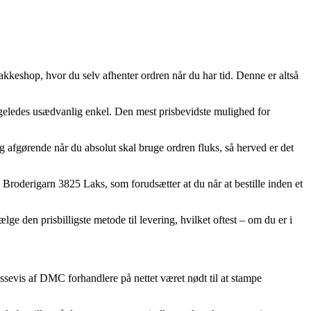
pakkeshop, hvor du selv afhenter ordren når du har tid. Denne er altså
 ligeledes usædvanlig enkel. Den mest prisbevidste mulighed for
gørende når du absolut skal bruge ordren fluks, så herved er det
roderigarn 3825 Laks, som forudsætter at du når at bestille inden et
lge den prisbilligste metode til levering, hvilket oftest – om du er i
ssevis af DMC forhandlere på nettet været nødt til at stampe