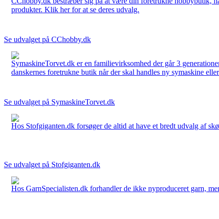
CChobby.dk bestræber sig på at være din foretrukne hobbybutik, når 
produkter. Klik her for at se deres udvalg.
Se udvalget på CChobby.dk
SymaskineTorvet.dk er en familievirksomhed der går 3 generationer t
danskernes foretrukne butik når der skal handles ny symaskine eller 
Se udvalget på SymaskineTorvet.dk
Hos Stofgiganten.dk forsøger de altid at have et bredt udvalg af skø
Se udvalget på Stofgiganten.dk
Hos GarnSpecialisten.dk forhandler de ikke nyproduceret garn, men op