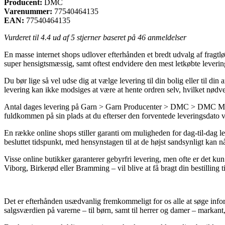
Producent:
DMC
Varenummer:
77540464135
EAN:
77540464135
Vurderet til
4.4
ud af 5 stjerner baseret på
46
anmeldelser
En masse internet shops udlover efterhånden et bredt udvalg af fragtlø
super hensigtsmæssig, samt oftest endvidere den mest letkøbte leve
Du bør lige så vel udse dig at vælge levering til din bolig eller til 
levering kan ikke modsiges at være at hente ordren selv, hvilket nødv
Antal dages levering på Garn > Garn Producenter > DMC > DMC Mouli
fuldkommen på sin plads at du efterser den forventede leveringsdato v
En række online shops stiller garanti om muligheden for dag-til-dag 
besluttet tidspunkt, med hensynstagen til at de højst sandsynligt kan n
Visse online butikker garanterer gebyrfri levering, men ofte er det kun 
Viborg, Birkerød eller Bramming – vil blive at få bragt din bestilling ti
Det er efterhånden usædvanlig fremkommeligt for os alle at søge infor
salgsværdien på varerne – til børn, samt til herrer og damer – markant