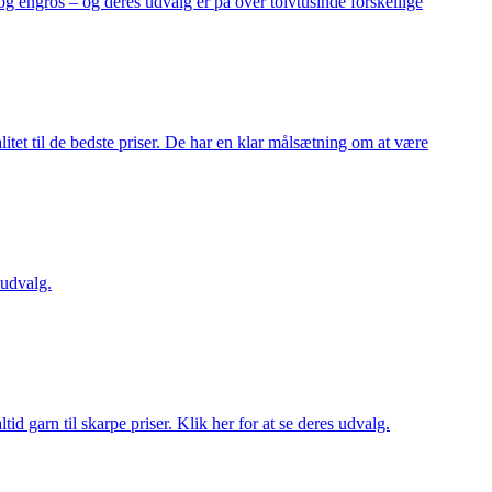
og engros – og deres udvalg er på over tolvtusinde forskellige
itet til de bedste priser. De har en klar målsætning om at være
 udvalg.
d garn til skarpe priser. Klik her for at se deres udvalg.