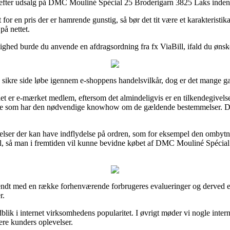
fter udsalg på DMC Mouliné Spécial 25 Broderigarn 3825 Laks inden du b
r en pris der er hamrende gunstig, så bør det tit være et karakteristika
på nettet.
lighed burde du anvende en afdragsordning fra fx ViaBill, ifald du ønske
ikre side løbe igennem e-shoppens handelsvilkår, dog er det mange g
 er e-mærket medlem, eftersom det almindeligvis er en tilkendegivelse a
 som har den nødvendige knowhow om de gældende bestemmelser. Det er 
gelser der kan have indflydelse på ordren, som for eksempel den ombytni
, så man i fremtiden vil kunne bevidne købet af DMC Mouliné Spécial 
kendt med en række forhenværende forbrugeres evalueringer og derved e
r.
dblik i internet virksomhedens popularitet. I øvrigt møder vi nogle inter
gere kunders oplevelser.