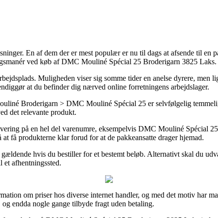
sninger. En af dem der er mest populær er nu til dags at afsende til en 
ringsmanér ved køb af DMC Mouliné Spécial 25 Broderigarn 3825 Laks.
din arbejdsplads. Muligheden viser sig somme tider en anelse dyrere, men
endiggør at du befinder dig nærved online forretningens arbejdslager.
né Broderigarn > DMC Mouliné Spécial 25 er selvfølgelig temmelig af
ed det relevante produkt.
levering på en hel del varenumre, eksempelvis DMC Mouliné Spécial 25 B
å at få produkterne klar forud for at de pakkeansatte drager hjemad.
gældende hvis du bestiller for et bestemt beløb. Alternativt skal du udvæ
l et afhentningssted.
mation om priser hos diverse internet handler, og med det motiv har ma
, og endda nogle gange tilbyde fragt uden betaling.