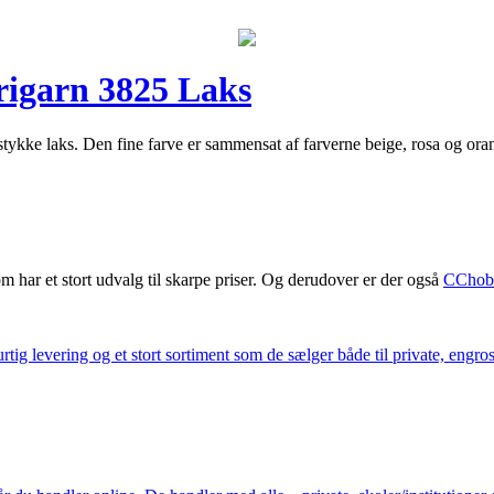
rigarn 3825 Laks
ykke laks. Den fine farve er sammensat af farverne beige, rosa og ora
m har et stort udvalg til skarpe priser. Og derudover er der også
CChob
ig levering og et stort sortiment som de sælger både til private, engros 