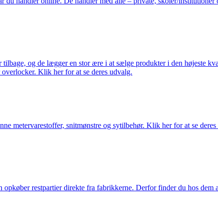
du handler online. De handler med alle – private, skoler/institutioner 
ilbage, og de lægger en stor ære i at sælge produkter i den højeste kval
overlocker. Klik her for at se deres udvalg.
nne metervarestoffer, snitmønstre og sytilbehør. Klik her for at se deres
køber restpartier direkte fra fabrikkerne. Derfor finder du hos dem alti