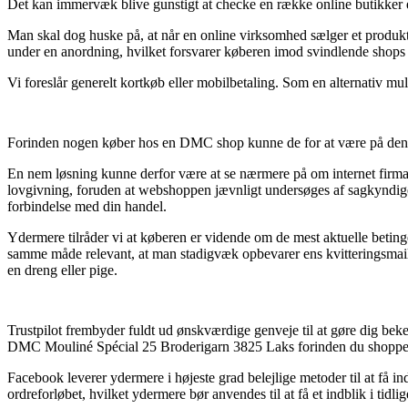
Det kan immervæk blive gunstigt at checke en række online butikker e
Man skal dog huske på, at når en online virksomhed sælger et produkt fo
under en anordning, hvilket forsvarer køberen imod svindlende shops 
Vi foreslår generelt kortkøb eller mobilbetaling. Som en alternativ mu
Forinden nogen køber hos en DMC shop kunne de for at være på den s
En nem løsning kunne derfor være at se nærmere på om internet firmaet
lovgivning, foruden at webshoppen jævnligt undersøges af sagkyndige
forbindelse med din handel.
Ydermere tilråder vi at køberen er vidende om de mest aktuelle betin
samme måde relevant, at man stadigvæk opbevarer ens kvitteringsmail
en dreng eller pige.
Trustpilot frembyder fuldt ud ønskværdige genveje til at gøre dig be
DMC Mouliné Spécial 25 Broderigarn 3825 Laks forinden du shoppe
Facebook leverer ydermere i højeste grad belejlige metoder til at få in
ordreforløbet, hvilket ydermere bør anvendes til at få et indblik i tidli