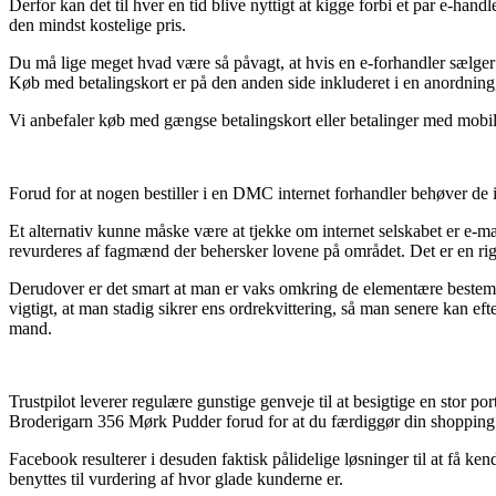
Derfor kan det til hver en tid blive nyttigt at kigge forbi et par e-ha
den mindst kostelige pris.
Du må lige meget hvad være så påvagt, at hvis en e-forhandler sælger v
Køb med betalingskort er på den anden side inkluderet i en anordning
Vi anbefaler køb med gængse betalingskort eller betalinger med mobile
Forud for at nogen bestiller i en DMC internet forhandler behøver de 
Et alternativ kunne måske være at tjekke om internet selskabet er e-mæ
revurderes af fagmænd der behersker lovene på området. Det er en rigt
Derudover er det smart at man er vaks omkring de elementære bestemmels
vigtigt, at man stadig sikrer ens ordrekvittering, så man senere kan
mand.
Trustpilot leverer regulære gunstige genveje til at besigtige en stor 
Broderigarn 356 Mørk Pudder forud for at du færdiggør din shopping
Facebook resulterer i desuden faktisk pålidelige løsninger til at få k
benyttes til vurdering af hvor glade kunderne er.