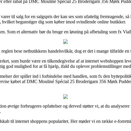
ndler efter rabat på DMC Mouliné Spécial 25 Broderigarn 356 Mørk Pudder 
arer til salg for en salgspris der kan ses som ufattelig fremragende, så
, hvilket begunstiger dig som køber imod svindlende online butikker.
n. Som et alternativ bør du bruge en løsning på afbetaling som fx ViaBi
i reglen bese netbutikkens handelsvilkår, dog er det i mange tilfælde e
rket, som burde være en tilkendegivelse af at internet webshoppen lever
ig god mulighed for at få hjælp, ifald du oplever problemstillinger me
er der spiller ind i forbindelse med handlen, som fx den byttepolitik i
 eftervise købet af DMC Mouliné Spécial 25 Broderigarn 356 Mørk Pudder
portion øvrige forbrugeres opfattelser og derved støtter vi, at du analy
.
endskab til internet shoppens popularitet. Her møder vi en række e-forr