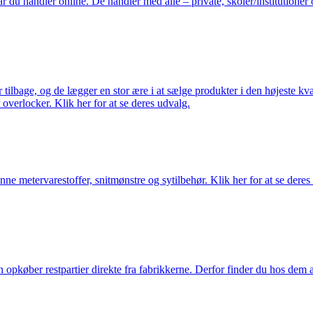
du handler online. De handler med alle – private, skoler/institutioner 
ilbage, og de lægger en stor ære i at sælge produkter i den højeste kval
overlocker. Klik her for at se deres udvalg.
nne metervarestoffer, snitmønstre og sytilbehør. Klik her for at se deres
køber restpartier direkte fra fabrikkerne. Derfor finder du hos dem alti