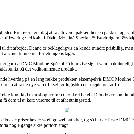
gheder. En favorit er i dag at få afleveret pakken hos en pakkeshop, så 
 type af levering ved køb af DMC Mouliné Spécial 25 Broderigarn 356 M
ud til dit arbejde. Denne er beklageligvis en kende mindre prisbillig, me
 afstand til internet forretningens lager.
arn > DMC Mouliné Spécial 25 kan vise sig at være ualmindeligt aktue
ngstidspunkt på det vedkommende produkt.
ommende hverdag på en lang række produkter, eksempelvis DMC Mouliné 
kan nå at få de nye varer fikset før logistikmedarbejderne får fri.
ilfælde kun ifald man shopper for et konkret beløb. Derudover kan du uds
 få dem til at køre varerne til et afhentningssted.
 de bedste priser hos forskellige webbutikker, og så har de fleste DMC f
endda nogle gange sikre portofri fragt.