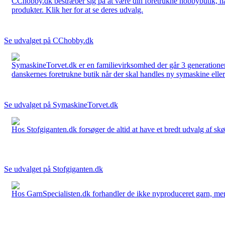
CChobby.dk bestræber sig på at være din foretrukne hobbybutik, når 
produkter. Klik her for at se deres udvalg.
Se udvalget på CChobby.dk
SymaskineTorvet.dk er en familievirksomhed der går 3 generationer t
danskernes foretrukne butik når der skal handles ny symaskine eller 
Se udvalget på SymaskineTorvet.dk
Hos Stofgiganten.dk forsøger de altid at have et bredt udvalg af skø
Se udvalget på Stofgiganten.dk
Hos GarnSpecialisten.dk forhandler de ikke nyproduceret garn, men op