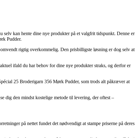
du selv kan hente dine nye produkter på et valgfrit tidspunkt. Denne er
ørk Pudder.
n omvendt rigtig overkommelig. Den prisbilligste løsning er dog selv at
l ifald du har behov for dine nye produkter straks, og derfor er
Spécial 25 Broderigarn 356 Mørk Pudder, som trods alt påkræver at
e dig den mindst kostelige metode til levering, der oftest –
orretninger på nettet fundet det nødvendigt at stampe priserne på deres