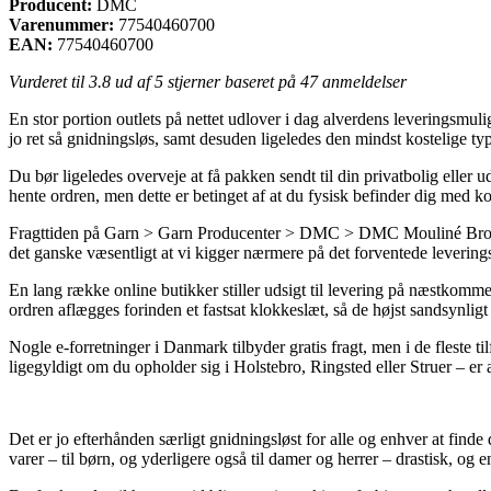
Producent:
DMC
Varenummer:
77540460700
EAN:
77540460700
Vurderet til
3.8
ud af 5 stjerner baseret på
47
anmeldelser
En stor portion outlets på nettet udlover i dag alverdens leveringsmuli
jo ret så gnidningsløs, samt desuden ligeledes den mindst kostelige
Du bør ligeledes overveje at få pakken sendt til din privatbolig eller 
hente ordren, men dette er betinget af at du fysisk befinder dig med kort
Fragttiden på Garn > Garn Producenter > DMC > DMC Mouliné Broderig
det ganske væsentligt at vi kigger nærmere på det forventede leveri
En lang række online butikker stiller udsigt til levering på næstk
ordren aflægges forinden et fastsat klokkeslæt, så de højst sandsynligt 
Nogle e-forretninger i Danmark tilbyder gratis fragt, men i de fleste t
ligegyldigt om du opholder sig i Holstebro, Ringsted eller Struer – er at
Det er jo efterhånden særligt gnidningsløst for alle og enhver at finde
varer – til børn, og yderligere også til damer og herrer – drastisk, og 