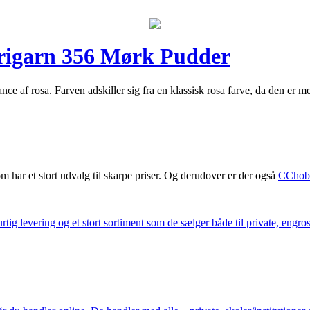
rigarn 356 Mørk Pudder
 af rosa. Farven adskiller sig fra en klassisk rosa farve, da den er 
m har et stort udvalg til skarpe priser. Og derudover er der også
CChob
ig levering og et stort sortiment som de sælger både til private, engros 