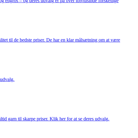
og engros – og deres udvalg er på over tolvtusinde forskellige
itet til de bedste priser. De har en klar målsætning om at være
 udvalg.
d garn til skarpe priser. Klik her for at se deres udvalg.