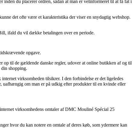
inden du placerer ordren, sådan at man er velinformeret til at få fat i
 kunne det ofte være et karakteristika der viser en snydagtig webshop.
ll, ifald du vil dække betalingen over en periode.
n tidskrævende opgave.
 op til de gældende danske regler, udover at online butikken af og til
d din shopping.
nternet virksomheden tilsikrer. I den forbindelse er det ligeledes
, uafhængig om man er på udkig efter produkter til en kvinde eller
serer internet virksomhedens omtaler af DMC Mouliné Spécial 25
etninger hvor du kan notere en omtale af deres køb, som ydermere kan