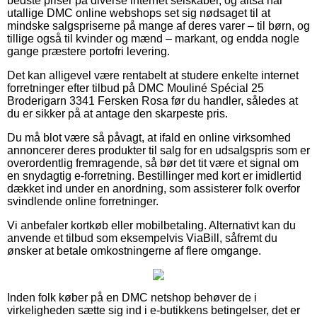
bedste priser på diverse internet selskaber, og altså har
utallige DMC online webshops set sig nødsaget til at
mindske salgspriserne på mange af deres varer – til børn, og
tillige også til kvinder og mænd – markant, og endda nogle
gange præstere portofri levering.
Det kan alligevel være rentabelt at studere enkelte internet
forretninger efter tilbud på DMC Mouliné Spécial 25
Broderigarn 3341 Fersken Rosa før du handler, således at
du er sikker på at antage den skarpeste pris.
Du må blot være så påvagt, at ifald en online virksomhed
annoncerer deres produkter til salg for en udsalgspris som er
overordentlig fremragende, så bør det tit være et signal om
en snydagtig e-forretning. Bestillinger med kort er imidlertid
dækket ind under en anordning, som assisterer folk overfor
svindlende online forretninger.
Vi anbefaler kortkøb eller mobilbetaling. Alternativt kan du
anvende et tilbud som eksempelvis ViaBill, såfremt du
ønsker at betale omkostningerne af flere omgange.
Inden folk køber på en DMC netshop behøver de i
virkeligheden sætte sig ind i e-butikkens betingelser, det er