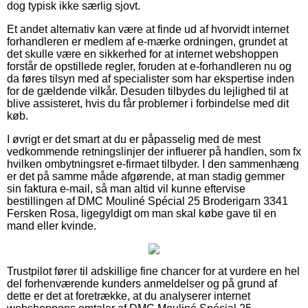
dog typisk ikke særlig sjovt.
Et andet alternativ kan være at finde ud af hvorvidt internet
forhandleren er medlem af e-mærke ordningen, grundet at
det skulle være en sikkerhed for at internet webshoppen
forstår de opstillede regler, foruden at e-forhandleren nu og
da føres tilsyn med af specialister som har ekspertise inden
for de gældende vilkår. Desuden tilbydes du lejlighed til at
blive assisteret, hvis du får problemer i forbindelse med dit
køb.
I øvrigt er det smart at du er påpasselig med de mest
vedkommende retningslinjer der influerer på handlen, som fx
hvilken ombytningsret e-firmaet tilbyder. I den sammenhæng
er det på samme måde afgørende, at man stadig gemmer
sin faktura e-mail, så man altid vil kunne eftervise
bestillingen af DMC Mouliné Spécial 25 Broderigarn 3341
Fersken Rosa, ligegyldigt om man skal købe gave til en
mand eller kvinde.
Trustpilot fører til adskillige fine chancer for at vurdere en hel
del forhenværende kunders anmeldelser og på grund af
dette er det at foretrække, at du analyserer internet