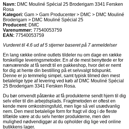
Navn:
DMC Mouliné Spécial 25 Broderigarn 3341 Fersken
Rosa
Kategori:
Garn > Garn Producenter > DMC > DMC Mouliné
Broderigarn > DMC Mouliné Spécial 25
Producent:
DMC
Varenummer:
77540053759
EAN:
77540053759
Vurderet til
4.6
ud af 5 stjerner baseret på
7
anmeldelser
En lang række online outlets tildeler nu om dage en række
forskellige leveringsmetoder. En af de mest benyttede er for
nærværende at få sendt til en pakkeshop, hvor det er nemt
for dig at hente din bestilling på et selvvalgt tidspunkt.
Denne er jo temmelig simpel, samt typisk tilmed den mest
betalelige type af levering ved køb af DMC Mouliné Spécial
25 Broderigarn 3341 Fersken Rosa.
Du bør omvendt påtænke at få produkterne sendt hjem til dig
selv eller til din arbejdsplads. Fragtmetoden er oftest en
kende mere omkostningsfuld, men lige så vel usædvanlig
nem. Den mest betalelige form for fragt vil dog i de fleste
tilfælde være at du selv henter produkterne, men den
mulighed nødvendiggør at du opholder dig lige ved online
butikkens lager.