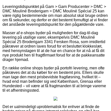
Leveringstidspunktet på Garn > Garn Producenter > DMC >
DMC Mouliné Broderigarn > DMC Mouliné Spécial 25 kan
være rigtig bestemmende om man absolut skal bruge ordren
om få sekunder, og derfor er det bestemt fornuftigt at vi finder
det anslåede leveringstidspunkt for den pågældende vare.
Masser af e-shops byder på muligheden for dag-til-dag
levering på utallige varer, eksempelvis DMC Mouliné
Spécial 25 Broderigarn 3341 Fersken Rosa, som imidlertid
påkræver at ordren laves forud for et besluttet klokkeslæt,
med hensynstagen til at de har en chance for at nå at få dit
nye produkt hen til fragtfirmaet forud for at de pakkeansatte
drager hjemad.
En række online shops byder på portofri levering, men ofte
påkræves det at du køber for en bestemt pris. Ellers skulle
man tage den mest prisbevidste fragtløsning, hvilket tit –
hvad end man befinder sig ved København, Grenaa eller
Hundested – vil være at få fragtmanden til at bringe varerne
til et afhentningssted.
Det er ualmindeligt uproblematisk for enhver at finde de