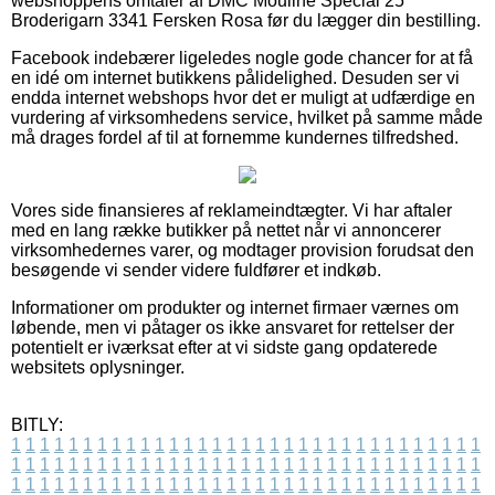
webshoppens omtaler af DMC Mouliné Spécial 25
Broderigarn 3341 Fersken Rosa før du lægger din bestilling.
Facebook indebærer ligeledes nogle gode chancer for at få
en idé om internet butikkens pålidelighed. Desuden ser vi
endda internet webshops hvor det er muligt at udfærdige en
vurdering af virksomhedens service, hvilket på samme måde
må drages fordel af til at fornemme kundernes tilfredshed.
Vores side finansieres af reklameindtægter. Vi har aftaler
med en lang række butikker på nettet når vi annoncerer
virksomhedernes varer, og modtager provision forudsat den
besøgende vi sender videre fuldfører et indkøb.
Informationer om produkter og internet firmaer værnes om
løbende, men vi påtager os ikke ansvaret for rettelser der
potentielt er iværksat efter at vi sidste gang opdaterede
websitets oplysninger.
BITLY:
1
1
1
1
1
1
1
1
1
1
1
1
1
1
1
1
1
1
1
1
1
1
1
1
1
1
1
1
1
1
1
1
1
1
1
1
1
1
1
1
1
1
1
1
1
1
1
1
1
1
1
1
1
1
1
1
1
1
1
1
1
1
1
1
1
1
1
1
1
1
1
1
1
1
1
1
1
1
1
1
1
1
1
1
1
1
1
1
1
1
1
1
1
1
1
1
1
1
1