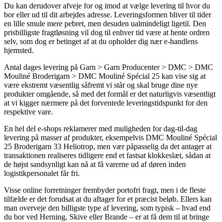
Du kan derudover afveje for og imod at vælge levering til hvor du
bor eller ud til dit arbejdes adresse. Leveringsformen bliver til tider
en lille smule mere pebret, men desuden ualmindeligt ligetil. Den
prisbilligste fragtløsning vil dog til enhver tid være at hente ordren
selv, som dog er betinget af at du opholder dig nær e-handlens
hjemsted.
Antal dages levering på Garn > Garn Producenter > DMC > DMC
Mouliné Broderigarn > DMC Mouliné Spécial 25 kan vise sig at
være ekstremt væsentlig såfremt vi står og skal bruge dine nye
produkter omgående, så med det formål er det naturligvis væsentligt
at vi kigger nærmere på det forventede leveringstidspunkt for den
respektive vare.
En hel del e-shops reklamerer med muligheden for dag-til-dag
levering på masser af produkter, eksempelvis DMC Mouliné Spécial
25 Broderigarn 33 Heliotrop, men vær påpasselig da det antager at
transaktionen realiseres tidligere end et fastsat klokkeslæt, sådan at
de højst sandsynligt kan nå at få varerne ud af døren inden
logistikpersonalet får fri.
Visse online forretninger frembyder portofri fragt, men i de fleste
tilfælde er det forudsat at du aftager for et præcist beløb. Ellers kan
man overveje den billigste type af levering, som typisk – hvad end
du bor ved Herning, Skive eller Brande – er at få dem til at bringe