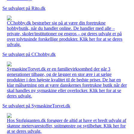
Se udvalget på Rito.dk
CChobby.dk bestræber sig på at være din foretrukne
hobbybutik, når du handler online. De handler med alle –
private, skoler/institutioner og engros – og deres udvalg er på
over tolvtusinde forskellige produkter. Klik her for at se deres
udvalg.
Se udvalget på CChobby.dk
SymaskineTorvet.dk er en familievirksomhed der går 3
generationer tilbage, og de lægger en stor ære i at sælge
produkter i den højeste kvalitet til de bedste priser. De har en
klar målsætning om at være danskernes foretrukne butik når der
skal handles ny symaskine eller overlocker. Klik her for at se
deres udvalg.
Se udvalget på SymaskineTorvet.dk
Hos Stofgiganten.dk forsøger de altid at have et bredt udvalg af
skønne metervarestoffer, snitmønstre og sytilbehør. Klik her for
at se deres udvalg.