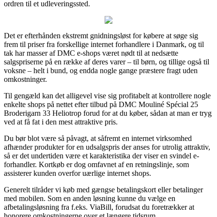
ordren til et udleveringssted.
Det er efterhånden ekstremt gnidningsløst for købere at søge sig
frem til priser fra forskellige internet forhandlere i Danmark, og til
tak har masser af DMC e-shops været nødt til at nedsætte
salgspriserne på en række af deres varer – til børn, og tillige også til
voksne – helt i bund, og endda nogle gange præstere fragt uden
omkostninger.
Til gengæld kan det alligevel vise sig profitabelt at kontrollere nogle
enkelte shops på nettet efter tilbud på DMC Mouliné Spécial 25
Broderigarn 33 Heliotrop forud for at du køber, sådan at man er tryg
ved at få fat i den mest attraktive pris.
Du bør blot være så påvagt, at såfremt en internet virksomhed
afhænder produkter for en udsalgspris der anses for utrolig attraktiv,
så er det undertiden være et karakteristika der viser en svindel e-
forhandler. Kortkøb er dog omfavnet af en retningslinje, som
assisterer kunden overfor uærlige internet shops.
Generelt tilråder vi køb med gængse betalingskort eller betalinger
med mobilen. Som en anden løsning kunne du vælge en
afbetalingsløsning fra f.eks. ViaBill, forudsat du foretrækker at
honorere omkostningerne over et længere tidsrum.