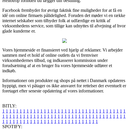
Heliotrop forinden du lægger din bestilling.
Facebook frembyder for øvrigt faktisk fine muligheder for at få en
idé om online firmaets pålidelighed. Foruden det møder vi en række
internet selskaber som tilbyder folk at udfærdige en kritik af
virksomhedens service, som tillige kan udnyttes til afvejning af hvor
glade kunderne er.
Vores hjemmeside er finansieret ved hjælp af reklamer. Vi arbejder
sammen med et hold af online outlets da vi fremviser
virksomhedernes tilbud, og indkasserer kommission under
forudsætning af at en bruger fra vores hjemmeside udfører et
indkøb.
Informationer om produkter og shops på nettet i Danmark opdateres
hyppigt, men vi påtager os ikke ansvaret for rettelser der eventuelt er
foretaget efter seneste opdatering af vores informationer.
BITLY:
1
1
1
1
1
1
1
1
1
1
1
1
1
1
1
1
1
1
1
1
1
1
1
1
1
1
1
1
1
1
1
1
1
1
1
1
1
1
1
1
1
1
1
1
1
1
1
1
1
1
1
1
1
1
1
1
1
1
1
1
1
1
1
1
1
1
1
1
1
1
1
1
1
1
1
1
1
1
1
1
1
1
1
1
1
1
1
1
1
1
1
1
1
1
1
1
1
1
1
1
SPOTIFY: