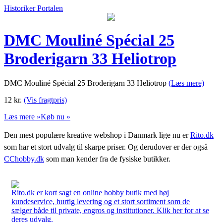
Historiker Portalen
DMC Mouliné Spécial 25
Broderigarn 33 Heliotrop
DMC Mouliné Spécial 25 Broderigarn 33 Heliotrop
(Læs mere)
12
kr.
(Vis fragtpris)
Læs mere »
Køb nu »
Den mest populære kreative webshop i Danmark lige nu er
Rito.dk
som har et stort udvalg til skarpe priser. Og derudover er der også
CChobby.dk
som man kender fra de fysiske butikker.
Rito.dk er kort sagt en online hobby butik med høj
kundeservice, hurtig levering og et stort sortiment som de
sælger både til private, engros og institutioner. Klik her for at se
deres udvalg.