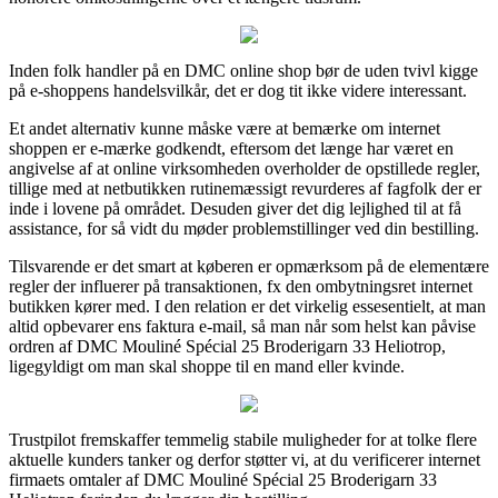
Inden folk handler på en DMC online shop bør de uden tvivl kigge
på e-shoppens handelsvilkår, det er dog tit ikke videre interessant.
Et andet alternativ kunne måske være at bemærke om internet
shoppen er e-mærke godkendt, eftersom det længe har været en
angivelse af at online virksomheden overholder de opstillede regler,
tillige med at netbutikken rutinemæssigt revurderes af fagfolk der er
inde i lovene på området. Desuden giver det dig lejlighed til at få
assistance, for så vidt du møder problemstillinger ved din bestilling.
Tilsvarende er det smart at køberen er opmærksom på de elementære
regler der influerer på transaktionen, fx den ombytningsret internet
butikken kører med. I den relation er det virkelig essesentielt, at man
altid opbevarer ens faktura e-mail, så man når som helst kan påvise
ordren af DMC Mouliné Spécial 25 Broderigarn 33 Heliotrop,
ligegyldigt om man skal shoppe til en mand eller kvinde.
Trustpilot fremskaffer temmelig stabile muligheder for at tolke flere
aktuelle kunders tanker og derfor støtter vi, at du verificerer internet
firmaets omtaler af DMC Mouliné Spécial 25 Broderigarn 33