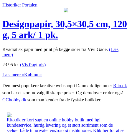
Historiker Portalen
Designpapir, 30,5×30,5 cm, 120
g, 5 ark/ 1 pk.
Kvadratisk papir med print på begge sider fra Vivi Gade.
(Læs
mere)
23.95
kr.
(Vis fragtpris)
Læs mere »
Køb nu »
Den mest populære kreative webshop i Danmark lige nu er
Rito.dk
som har et stort udvalg til skarpe priser. Og derudover er der også
CChobby.dk
som man kender fra de fysiske butikker.
Rito.dk er kort sagt en online hobby butik med høj
kundeservice, hurtig levering og et stort sortiment som de
sælger både til private, engros og institutioner. Klik her for at se