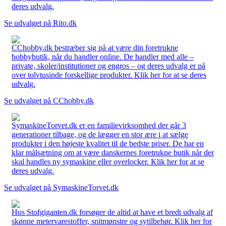
deres udvalg.
Se udvalget på Rito.dk
CChobby.dk bestræber sig på at være din foretrukne
hobbybutik, når du handler online. De handler med alle –
private, skoler/institutioner og engros – og deres udvalg er på
over tolvtusinde forskellige produkter. Klik her for at se deres
udvalg.
Se udvalget på CChobby.dk
SymaskineTorvet.dk er en familievirksomhed der går 3
generationer tilbage, og de lægger en stor ære i at sælge
produkter i den højeste kvalitet til de bedste priser. De har en
klar målsætning om at være danskernes foretrukne butik når der
skal handles ny symaskine eller overlocker. Klik her for at se
deres udvalg.
Se udvalget på SymaskineTorvet.dk
Hos Stofgiganten.dk forsøger de altid at have et bredt udvalg af
skønne metervarestoffer, snitmønstre og sytilbehør. Klik her for