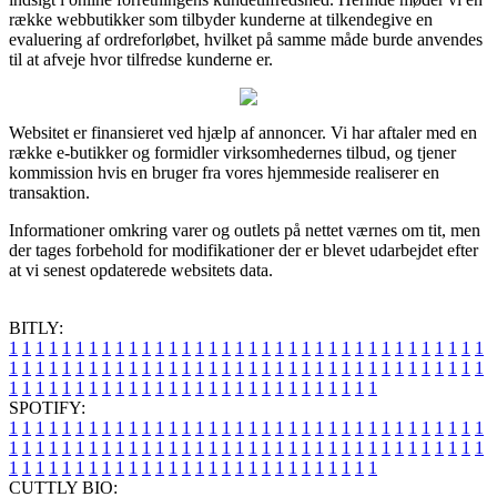
række webbutikker som tilbyder kunderne at tilkendegive en
evaluering af ordreforløbet, hvilket på samme måde burde anvendes
til at afveje hvor tilfredse kunderne er.
Websitet er finansieret ved hjælp af annoncer. Vi har aftaler med en
række e-butikker og formidler virksomhedernes tilbud, og tjener
kommission hvis en bruger fra vores hjemmeside realiserer en
transaktion.
Informationer omkring varer og outlets på nettet værnes om tit, men
der tages forbehold for modifikationer der er blevet udarbejdet efter
at vi senest opdaterede websitets data.
BITLY:
1
1
1
1
1
1
1
1
1
1
1
1
1
1
1
1
1
1
1
1
1
1
1
1
1
1
1
1
1
1
1
1
1
1
1
1
1
1
1
1
1
1
1
1
1
1
1
1
1
1
1
1
1
1
1
1
1
1
1
1
1
1
1
1
1
1
1
1
1
1
1
1
1
1
1
1
1
1
1
1
1
1
1
1
1
1
1
1
1
1
1
1
1
1
1
1
1
1
1
1
SPOTIFY:
1
1
1
1
1
1
1
1
1
1
1
1
1
1
1
1
1
1
1
1
1
1
1
1
1
1
1
1
1
1
1
1
1
1
1
1
1
1
1
1
1
1
1
1
1
1
1
1
1
1
1
1
1
1
1
1
1
1
1
1
1
1
1
1
1
1
1
1
1
1
1
1
1
1
1
1
1
1
1
1
1
1
1
1
1
1
1
1
1
1
1
1
1
1
1
1
1
1
1
1
CUTTLY BIO: