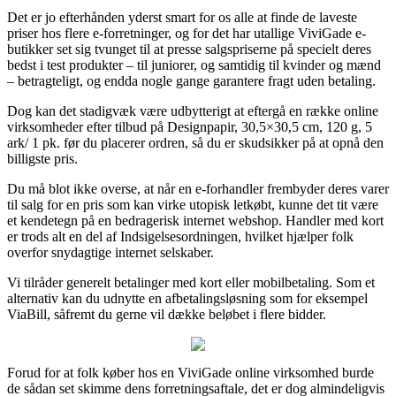
Det er jo efterhånden yderst smart for os alle at finde de laveste
priser hos flere e-forretninger, og for det har utallige ViviGade e-
butikker set sig tvunget til at presse salgspriserne på specielt deres
bedst i test produkter – til juniorer, og samtidig til kvinder og mænd
– betragteligt, og endda nogle gange garantere fragt uden betaling.
Dog kan det stadigvæk være udbytterigt at eftergå en række online
virksomheder efter tilbud på Designpapir, 30,5×30,5 cm, 120 g, 5
ark/ 1 pk. før du placerer ordren, så du er skudsikker på at opnå den
billigste pris.
Du må blot ikke overse, at når en e-forhandler frembyder deres varer
til salg for en pris som kan virke utopisk letkøbt, kunne det tit være
et kendetegn på en bedragerisk internet webshop. Handler med kort
er trods alt en del af Indsigelsesordningen, hvilket hjælper folk
overfor snydagtige internet selskaber.
Vi tilråder generelt betalinger med kort eller mobilbetaling. Som et
alternativ kan du udnytte en afbetalingsløsning som for eksempel
ViaBill, såfremt du gerne vil dække beløbet i flere bidder.
Forud for at folk køber hos en ViviGade online virksomhed burde
de sådan set skimme dens forretningsaftale, det er dog almindeligvis