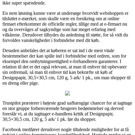
ikke super spændende.
En nem løsning kunne være at undersøge hvorvidt webshoppen er
tilsluttet e-mærket, som skulle være en forsikring om at online
firmaet efterkommer de officielle regler, tillige med at e-firmaet nu
og da overvåges af sagkyndige som har meget erfaring med
vilkårene. Derudover tilbydes du anledning til støtte, for så vidt du
forvoldes vanskeligheder i forbindelse med dit køb.
Desuden anbefales det at køberen er sat ind i de mest vitale
bestemmelser der kan spille ind i forbindelse med ordren, som for
eksempel den ombytningsrettighed e-forhandleren garanterer. I
relation til det er det også relevant, at man til enhver tid opbevarer
sin ordremail, så man til enhver tid kan bekræfte sit køb af
Designpapir, 30,5×30,5 cm, 120 g, 5 ark/ 1 pk., om man shopper til
en dreng eller pige.
Trustpilot præsterer i højeste grad uafhængige chancer for at iagttage
en stor gruppe forhenværende brugeres bedømmelser og derved
foreslår vi, at du iagttager e-handlens kritik af Designpapir,
30,5×30,5 cm, 120 g, 5 ark/ 1 pk. før du shopper.
Facebook medfører derudover nogle tiltalende muligheder for at få
indsigt i online forretningens kundetilfredshed. Herinde møder vi en