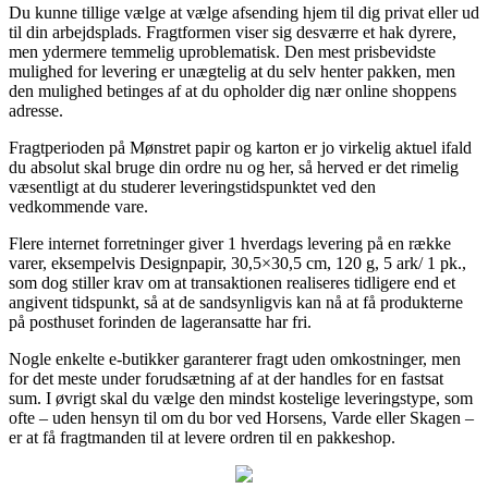
Du kunne tillige vælge at vælge afsending hjem til dig privat eller ud
til din arbejdsplads. Fragtformen viser sig desværre et hak dyrere,
men ydermere temmelig uproblematisk. Den mest prisbevidste
mulighed for levering er unægtelig at du selv henter pakken, men
den mulighed betinges af at du opholder dig nær online shoppens
adresse.
Fragtperioden på Mønstret papir og karton er jo virkelig aktuel ifald
du absolut skal bruge din ordre nu og her, så herved er det rimelig
væsentligt at du studerer leveringstidspunktet ved den
vedkommende vare.
Flere internet forretninger giver 1 hverdags levering på en række
varer, eksempelvis Designpapir, 30,5×30,5 cm, 120 g, 5 ark/ 1 pk.,
som dog stiller krav om at transaktionen realiseres tidligere end et
angivent tidspunkt, så at de sandsynligvis kan nå at få produkterne
på posthuset forinden de lageransatte har fri.
Nogle enkelte e-butikker garanterer fragt uden omkostninger, men
for det meste under forudsætning af at der handles for en fastsat
sum. I øvrigt skal du vælge den mindst kostelige leveringstype, som
ofte – uden hensyn til om du bor ved Horsens, Varde eller Skagen –
er at få fragtmanden til at levere ordren til en pakkeshop.