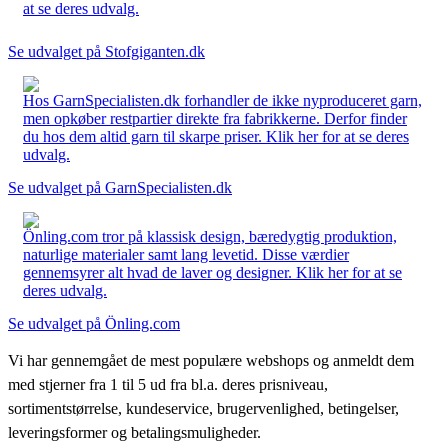
at se deres udvalg.
Se udvalget på Stofgiganten.dk
Hos GarnSpecialisten.dk forhandler de ikke nyproduceret garn,
men opkøber restpartier direkte fra fabrikkerne. Derfor finder
du hos dem altid garn til skarpe priser. Klik her for at se deres
udvalg.
Se udvalget på GarnSpecialisten.dk
Önling.com tror på klassisk design, bæredygtig produktion,
naturlige materialer samt lang levetid. Disse værdier
gennemsyrer alt hvad de laver og designer. Klik her for at se
deres udvalg.
Se udvalget på Önling.com
Vi har gennemgået de mest populære webshops og anmeldt dem
med stjerner fra 1 til 5 ud fra bl.a. deres prisniveau,
sortimentstørrelse, kundeservice, brugervenlighed, betingelser,
leveringsformer og betalingsmuligheder.