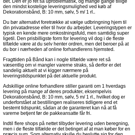
det. Den er jo ret så uproblematisk, og mange gange tillige
den mindst kostelige leveringsmulighed ved køb af
Dekorationsbånd, B: 10 mm, sølv, 5 m/ 1 rl..
Du bør alternativt foretrække at vælge udbringning hjem til
din privatadresse eller til hvor du arbejder. Leveringstypen er
typisk en kende mere omkostningsfuld, men samtidig super
ligetil. Den prisbilligste form for levering vil dog i de fleste
tilfælde være at du selv henter ordren, men det beroer på at
du bor i nærheden af online forhandlerens hjemsted.
Fragttiden på Bånd kan i nogle tilfælde være ret så
væsentlig om vi mangler varerne straks, så derfor er det
sandelig aktuelt at vi kigger nærmere på
leveringstidspunktet på det aktuelle produkt.
Adskillige online forhandlere stiller garanti om 1 hverdags
levering på mange af deres produkter, eksempelvis
Dekorationsbånd, B: 10 mm, sølv, 5 m/ 1 rl., hvilket dog er
underforstået at bestillingen realiseres tidligere end et
bestemt tidspunkt, sådan at de garanteret kan nå at få
varerne betjent før de pakkeansatte får fri.
Indtil flere shops på nettet tilbyder levering uden beregning,
men i de fleste tilfælde er det betinget af at man køber for en
præcis sum. Som alternativ skulle du beslutte sig for den