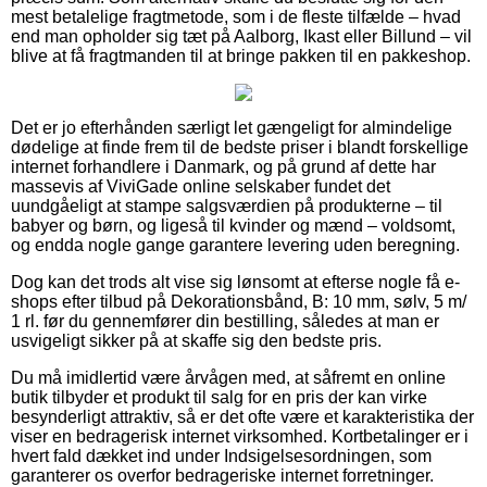
mest betalelige fragtmetode, som i de fleste tilfælde – hvad
end man opholder sig tæt på Aalborg, Ikast eller Billund – vil
blive at få fragtmanden til at bringe pakken til en pakkeshop.
Det er jo efterhånden særligt let gængeligt for almindelige
dødelige at finde frem til de bedste priser i blandt forskellige
internet forhandlere i Danmark, og på grund af dette har
massevis af ViviGade online selskaber fundet det
uundgåeligt at stampe salgsværdien på produkterne – til
babyer og børn, og ligeså til kvinder og mænd – voldsomt,
og endda nogle gange garantere levering uden beregning.
Dog kan det trods alt vise sig lønsomt at efterse nogle få e-
shops efter tilbud på Dekorationsbånd, B: 10 mm, sølv, 5 m/
1 rl. før du gennemfører din bestilling, således at man er
usvigeligt sikker på at skaffe sig den bedste pris.
Du må imidlertid være årvågen med, at såfremt en online
butik tilbyder et produkt til salg for en pris der kan virke
besynderligt attraktiv, så er det ofte være et karakteristika der
viser en bedragerisk internet virksomhed. Kortbetalinger er i
hvert fald dækket ind under Indsigelsesordningen, som
garanterer os overfor bedrageriske internet forretninger.