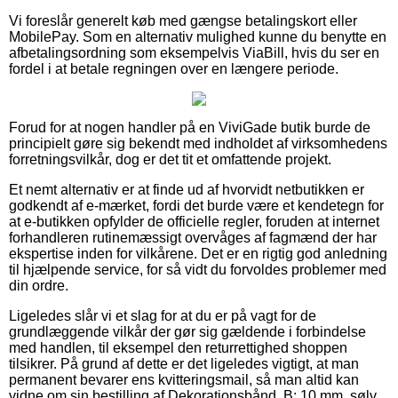
Vi foreslår generelt køb med gængse betalingskort eller
MobilePay. Som en alternativ mulighed kunne du benytte en
afbetalingsordning som eksempelvis ViaBill, hvis du ser en
fordel i at betale regningen over en længere periode.
Forud for at nogen handler på en ViviGade butik burde de
principielt gøre sig bekendt med indholdet af virksomhedens
forretningsvilkår, dog er det tit et omfattende projekt.
Et nemt alternativ er at finde ud af hvorvidt netbutikken er
godkendt af e-mærket, fordi det burde være et kendetegn for
at e-butikken opfylder de officielle regler, foruden at internet
forhandleren rutinemæssigt overvåges af fagmænd der har
ekspertise inden for vilkårene. Det er en rigtig god anledning
til hjælpende service, for så vidt du forvoldes problemer med
din ordre.
Ligeledes slår vi et slag for at du er på vagt for de
grundlæggende vilkår der gør sig gældende i forbindelse
med handlen, til eksempel den returrettighed shoppen
tilsikrer. På grund af dette er det ligeledes vigtigt, at man
permanent bevarer ens kvitteringsmail, så man altid kan
vidne om sin bestilling af Dekorationsbånd, B: 10 mm, sølv,