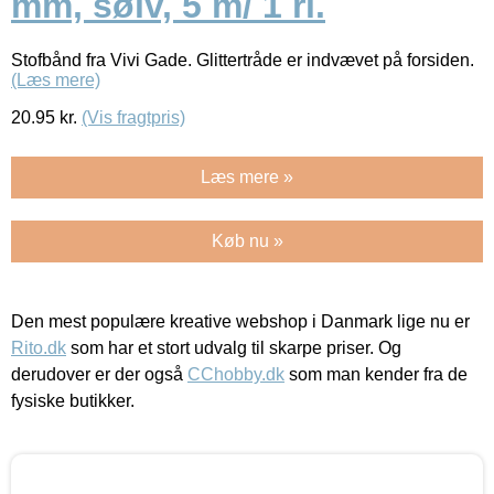
mm, sølv, 5 m/ 1 rl.
Stofbånd fra Vivi Gade. Glittertråde er indvævet på forsiden.
(Læs mere)
20.95
kr.
(Vis fragtpris)
Læs mere »
Køb nu »
Den mest populære kreative webshop i Danmark lige nu er
Rito.dk
som har et stort udvalg til skarpe priser. Og
derudover er der også
CChobby.dk
som man kender fra de
fysiske butikker.