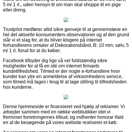
5 m/ 1 rl., uden hensyn til om man skal shoppe til en pige
eller dreng.
Trustpilot medfører altid sikre genveje til at gennemstøve en
hel del aktuelle konsumenters observationer og af den grund
slår vi et slag for, at du bliver klogere på internet
forhandlerens omtaler af Dekorationsbånd, B: 10 mm, sølv, 5
m/ 1 rl. forud for at du køber.
Facebook tilbyder dig lige så vel fuldstændig sikre
muligheder for at få en idé om internet firmaets
kundetilfredshed. Tilmed er der nogle e-forhandlere hvor
kunder kan ytre en anmeldelse af virksomhedens service,
som tilmed må tages i brug til at tage stilling til tilfredsheden
hos kunderne.
Denne hjemmeside er finansieret ved hjælp af reklamer. Vi
arbejder sammen med en række webbutikker idet vi
fremviser forretningernes tilbud, og indhenter honorar ifald
en af de besøgende på vores website realiserer et køb.