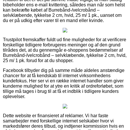
bibeholder ens e-mail kvittering, således man når som helst
kan bekræfte købet af Burrebånd-/velcrobånd –
selvklæbende, tykkelse 2 cm, hvid, 25 m/ 1 pk., uanset om
du er på udkig efter varer til en mand eller kvinde.
Trustpilot fremskaffer fuldt ud fine muligheder for at verificere
forskellige tidligere forbrugeres meninger og af den grund
tilrådes det, at du gennemgår e-shoppens bedømmelser af
Burrebånd-/velcrobånd – selvklæbende, tykkelse 2 cm, hvid,
25 m/ 1 pk. forud for at du shopper.
Facebook tilbyder dig på samme måde aldeles anstændige
chancer for at få kendskab til internet virksomhedens
kundefokus. Her ser vi en række internet handler som giver
kunderne mulighed for at ytre en kritik af ordreforløbet, som
tillige må tages i brug til at få et indblik i tidligere kunders
oplevelser.
Dette website er finansieret af reklamer. Vi har faste
samarbejder med forskellige internet selskaber hvor vi
markedsfører deres tilbud, og indtjener kommission hvis en