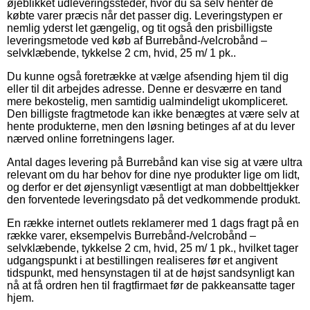
øjeblikket udleveringssteder, hvor du så selv henter de
købte varer præcis når det passer dig. Leveringstypen er
nemlig yderst let gængelig, og tit også den prisbilligste
leveringsmetode ved køb af Burrebånd-/velcrobånd –
selvklæbende, tykkelse 2 cm, hvid, 25 m/ 1 pk..
Du kunne også foretrække at vælge afsending hjem til dig
eller til dit arbejdes adresse. Denne er desværre en tand
mere bekostelig, men samtidig ualmindeligt ukompliceret.
Den billigste fragtmetode kan ikke benægtes at være selv at
hente produkterne, men den løsning betinges af at du lever
nærved online forretningens lager.
Antal dages levering på Burrebånd kan vise sig at være ultra
relevant om du har behov for dine nye produkter lige om lidt,
og derfor er det øjensynligt væsentligt at man dobbelttjekker
den forventede leveringsdato på det vedkommende produkt.
En række internet outlets reklamerer med 1 dags fragt på en
række varer, eksempelvis Burrebånd-/velcrobånd –
selvklæbende, tykkelse 2 cm, hvid, 25 m/ 1 pk., hvilket tager
udgangspunkt i at bestillingen realiseres før et angivent
tidspunkt, med hensynstagen til at de højst sandsynligt kan
nå at få ordren hen til fragtfirmaet før de pakkeansatte tager
hjem.