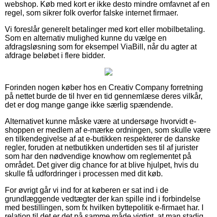
webshop. Køb med kort er ikke desto mindre omfavnet af en
regel, som sikrer folk overfor falske internet firmaer.
Vi foreslår generelt betalinger med kort eller mobilbetaling.
Som en alternativ mulighed kunne du vælge en
afdragsløsning som for eksempel ViaBill, når du agter at
afdrage beløbet i flere bidder.
Forinden nogen køber hos en Creativ Company forretning
på nettet burde de til hver en tid gennemlæse deres vilkår,
det er dog mange gange ikke særlig spændende.
Alternativet kunne måske være at undersøge hvorvidt e-
shoppen er medlem af e-mærke ordningen, som skulle være
en tilkendegivelse af at e-butikken respekterer de danske
regler, foruden at netbutikken undertiden ses til af jurister
som har den nødvendige knowhow om reglementet på
området. Det giver dig chance for at blive hjulpet, hvis du
skulle få udfordringer i processen med dit køb.
For øvrigt går vi ind for at køberen er sat ind i de
grundlæggende vedtægter der kan spille ind i forbindelse
med bestillingen, som fx hvilken byttepolitik e-firmaet har. I
relation til det er det på samme måde vigtigt, at man stadig