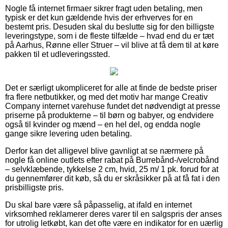
Nogle få internet firmaer sikrer fragt uden betaling, men
typisk er det kun gældende hvis der erhverves for en
bestemt pris. Desuden skal du beslutte sig for den billigste
leveringstype, som i de fleste tilfælde – hvad end du er tæt
på Aarhus, Rønne eller Struer – vil blive at få dem til at køre
pakken til et udleveringssted.
Det er særligt ukompliceret for alle at finde de bedste priser
fra flere netbutikker, og med det motiv har mange Creativ
Company internet varehuse fundet det nødvendigt at presse
priserne på produkterne – til børn og babyer, og endvidere
også til kvinder og mænd – en hel del, og endda nogle
gange sikre levering uden betaling.
Derfor kan det alligevel blive gavnligt at se nærmere på
nogle få online outlets efter rabat på Burrebånd-/velcrobånd
– selvklæbende, tykkelse 2 cm, hvid, 25 m/ 1 pk. forud for at
du gennemfører dit køb, så du er skråsikker på at få fat i den
prisbilligste pris.
Du skal bare være så påpasselig, at ifald en internet
virksomhed reklamerer deres varer til en salgspris der anses
for utrolig letkøbt, kan det ofte være en indikator for en uærlig