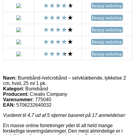
Besøg webshop
Besøg webshop
Besøg webshop
Besøg webshop
Besøg webshop
Navn:
Burrebånd-/velcrobånd – selvklæbende, tykkelse 2
cm, hvid, 25 m/ 1 pk.
Kategori:
Burrebånd
Producent:
Creativ Company
Varenummer:
775040
EAN:
5706232640032
Vurderet til
4.7
ud af 5 stjerner baseret på
17
anmeldelser
En masse online forretninger yder til alt held mange
forskellige leveringsløsninger. Den mest almindelige er i