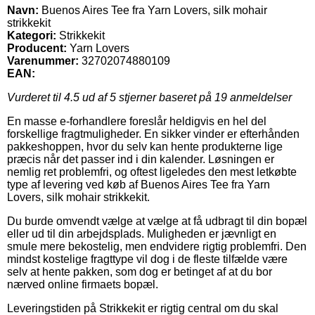
Navn:
Buenos Aires Tee fra Yarn Lovers, silk mohair
strikkekit
Kategori:
Strikkekit
Producent:
Yarn Lovers
Varenummer:
32702074880109
EAN:
Vurderet til
4.5
ud af 5 stjerner baseret på
19
anmeldelser
En masse e-forhandlere foreslår heldigvis en hel del
forskellige fragtmuligheder. En sikker vinder er efterhånden
pakkeshoppen, hvor du selv kan hente produkterne lige
præcis når det passer ind i din kalender. Løsningen er
nemlig ret problemfri, og oftest ligeledes den mest letkøbte
type af levering ved køb af Buenos Aires Tee fra Yarn
Lovers, silk mohair strikkekit.
Du burde omvendt vælge at vælge at få udbragt til din bopæl
eller ud til din arbejdsplads. Muligheden er jævnligt en
smule mere bekostelig, men endvidere rigtig problemfri. Den
mindst kostelige fragttype vil dog i de fleste tilfælde være
selv at hente pakken, som dog er betinget af at du bor
nærved online firmaets bopæl.
Leveringstiden på Strikkekit er rigtig central om du skal