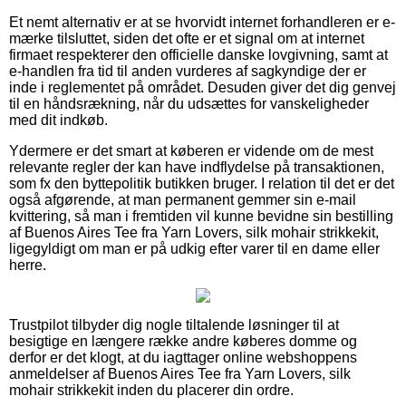
Et nemt alternativ er at se hvorvidt internet forhandleren er e-
mærke tilsluttet, siden det ofte er et signal om at internet
firmaet respekterer den officielle danske lovgivning, samt at
e-handlen fra tid til anden vurderes af sagkyndige der er
inde i reglementet på området. Desuden giver det dig genvej
til en håndsrækning, når du udsættes for vanskeligheder
med dit indkøb.
Ydermere er det smart at køberen er vidende om de mest
relevante regler der kan have indflydelse på transaktionen,
som fx den byttepolitik butikken bruger. I relation til det er det
også afgørende, at man permanent gemmer sin e-mail
kvittering, så man i fremtiden vil kunne bevidne sin bestilling
af Buenos Aires Tee fra Yarn Lovers, silk mohair strikkekit,
ligegyldigt om man er på udkig efter varer til en dame eller
herre.
Trustpilot tilbyder dig nogle tiltalende løsninger til at
besigtige en længere række andre køberes domme og
derfor er det klogt, at du iagttager online webshoppens
anmeldelser af Buenos Aires Tee fra Yarn Lovers, silk
mohair strikkekit inden du placerer din ordre.