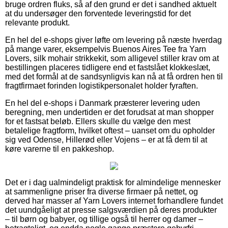
bruge ordren fluks, så af den grund er det i sandhed aktuelt
at du undersøger den forventede leveringstid for det
relevante produkt.
En hel del e-shops giver løfte om levering på næste hverdag
på mange varer, eksempelvis Buenos Aires Tee fra Yarn
Lovers, silk mohair strikkekit, som alligevel stiller krav om at
bestillingen placeres tidligere end et fastslået klokkeslæt,
med det formål at de sandsynligvis kan nå at få ordren hen til
fragtfirmaet forinden logistikpersonalet holder fyraften.
En hel del e-shops i Danmark præsterer levering uden
beregning, men undertiden er det forudsat at man shopper
for et fastsat beløb. Ellers skulle du vælge den mest
betalelige fragtform, hvilket oftest – uanset om du opholder
sig ved Odense, Hillerød eller Vojens – er at få dem til at
køre varerne til en pakkeshop.
Det er i dag ualmindeligt praktisk for almindelige mennesker
at sammenligne priser fra diverse firmaer på nettet, og
derved har masser af Yarn Lovers internet forhandlere fundet
det uundgåeligt at presse salgsværdien på deres produkter
– til børn og babyer, og tillige også til herrer og damer –