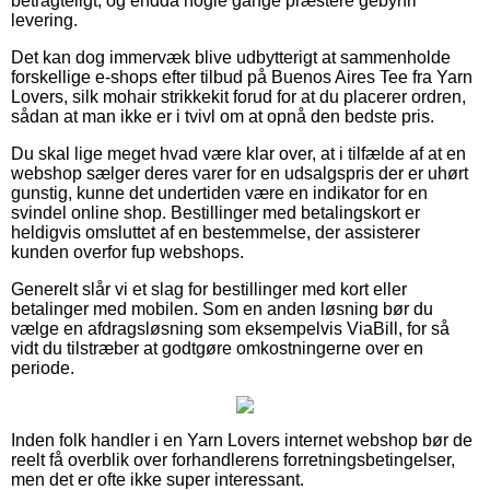
betragteligt, og endda nogle gange præstere gebyrfri
levering.
Det kan dog immervæk blive udbytterigt at sammenholde
forskellige e-shops efter tilbud på Buenos Aires Tee fra Yarn
Lovers, silk mohair strikkekit forud for at du placerer ordren,
sådan at man ikke er i tvivl om at opnå den bedste pris.
Du skal lige meget hvad være klar over, at i tilfælde af at en
webshop sælger deres varer for en udsalgspris der er uhørt
gunstig, kunne det undertiden være en indikator for en
svindel online shop. Bestillinger med betalingskort er
heldigvis omsluttet af en bestemmelse, der assisterer
kunden overfor fup webshops.
Generelt slår vi et slag for bestillinger med kort eller
betalinger med mobilen. Som en anden løsning bør du
vælge en afdragsløsning som eksempelvis ViaBill, for så
vidt du tilstræber at godtgøre omkostningerne over en
periode.
Inden folk handler i en Yarn Lovers internet webshop bør de
reelt få overblik over forhandlerens forretningsbetingelser,
men det er ofte ikke super interessant.