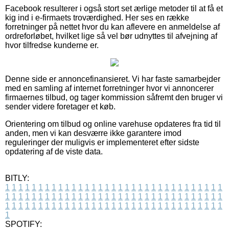
Facebook resulterer i også stort set ærlige metoder til at få et
kig ind i e-firmaets troværdighed. Her ses en række
forretninger på nettet hvor du kan aflevere en anmeldelse af
ordreforløbet, hvilket lige så vel bør udnyttes til afvejning af
hvor tilfredse kunderne er.
Denne side er annoncefinansieret. Vi har faste samarbejder
med en samling af internet forretninger hvor vi annoncerer
firmaernes tilbud, og tager kommission såfremt den bruger vi
sender videre foretager et køb.
Orientering om tilbud og online varehuse opdateres fra tid til
anden, men vi kan desværre ikke garantere imod
reguleringer der muligvis er implementeret efter sidste
opdatering af de viste data.
BITLY:
1
1
1
1
1
1
1
1
1
1
1
1
1
1
1
1
1
1
1
1
1
1
1
1
1
1
1
1
1
1
1
1
1
1
1
1
1
1
1
1
1
1
1
1
1
1
1
1
1
1
1
1
1
1
1
1
1
1
1
1
1
1
1
1
1
1
1
1
1
1
1
1
1
1
1
1
1
1
1
1
1
1
1
1
1
1
1
1
1
1
1
1
1
1
1
1
1
1
1
1
SPOTIFY: