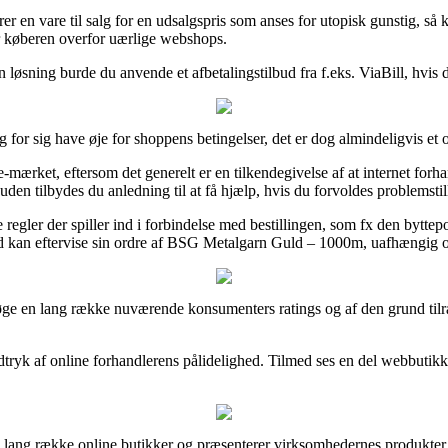
er en vare til salg for en udsalgspris som anses for utopisk gunstig, 
r køberen overfor uærlige webshops.
øsning burde du anvende et afbetalingstilbud fra f.eks. ViaBill, hvis du
or sig have øje for shoppens betingelser, det er dog almindeligvis et 
-mærket, eftersom det generelt er en tilkendegivelse af at internet forha
suden tilbydes du anledning til at få hjælp, hvis du forvoldes problemstil
gler der spiller ind i forbindelse med bestillingen, som fx den byttepoli
d kan eftervise sin ordre af BSG Metalgarn Guld – 1000m, uafhængig om 
øge en lang række nuværende konsumenters ratings og af den grund tilr
dtryk af online forhandlerens pålidelighed. Tilmed ses en del webbutikker
lang række online butikker og præsenterer virksomhedernes produkter, 