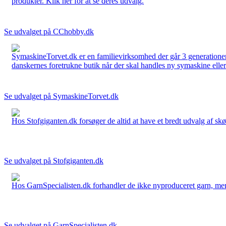
produkter. Klik her for at se deres udvalg.
Se udvalget på CChobby.dk
SymaskineTorvet.dk er en familievirksomhed der går 3 generationer t
danskernes foretrukne butik når der skal handles ny symaskine eller 
Se udvalget på SymaskineTorvet.dk
Hos Stofgiganten.dk forsøger de altid at have et bredt udvalg af skø
Se udvalget på Stofgiganten.dk
Hos GarnSpecialisten.dk forhandler de ikke nyproduceret garn, men op
Se udvalget på GarnSpecialisten.dk