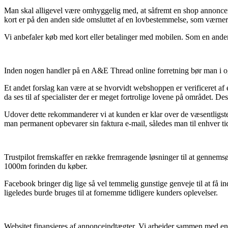
Man skal alligevel være omhyggelig med, at såfremt en shop annoncer
kort er på den anden side omsluttet af en lovbestemmelse, som værne
Vi anbefaler køb med kort eller betalinger med mobilen. Som en anden l
Inden nogen handler på en A&E Thread online forretning bør man i og f
Et andet forslag kan være at se hvorvidt webshoppen er verificeret af e
da ses til af specialister der er meget fortrolige lovene på området. De
Udover dette rekommanderer vi at kunden er klar over de væsentligste re
man permanent opbevarer sin faktura e-mail, således man til enhver ti
Trustpilot fremskaffer en række fremragende løsninger til at gennems
1000m forinden du køber.
Facebook bringer dig lige så vel temmelig gunstige genveje til at få in
ligeledes burde bruges til at fornemme tidligere kunders oplevelser.
Websitet finansieres af annonceindtægter. Vi arbejder sammen med en 