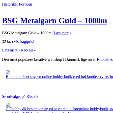
Historiker Portalen
BSG Metalgarn Guld – 1000m
BSG Metalgarn Guld – 1000m
(Læs mere)
32
kr.
(Vis fragtpris)
Læs mere »
Køb nu »
Den mest populære kreative webshop i Danmark lige nu er
Rito.dk
so
Rito.dk er kort sagt en online hobby butik med høj kundeservice, hurt
Se udvalget på Rito.dk
CChobby.dk bestræber sig på at være din foretrukne hobbybutik, når 