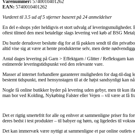
Varenummer:
5740010401262
EAN:
5740010401262
Vurderet til
3.5
ud af 5 stjerner baseret på
24
anmeldelser
En del e-shops yder heldigvis et stort udvalg af leveringsmuligheder. 
oftest tilmed den mest betalelige slags levering ved køb af BSG Met
Du burde derudover beslutte dig for at få pakken sendt til din privatbol
altid vise sig at være at hente produkterne selv, men dette nødvendigg
Antal dages levering på Garn > Effektgarn / Glitter / Refleksgarn kan 
estimerede leveringstidspunkt ved den relevante vare.
Masser af internet forhandlere garanterer muligheden for dag-til-dag 
bestemt tidspunkt, med hensynstagen til at de højst sandsynligt kan nå
Nogle få online butikker byder på levering uden gebyr, men tit kun i
man bor ved Kolding, Nykøbing Falster eller Vejen – vil være at få frag
Det er rigtig smertefrit for alle og enhver at sammenligne priser fra fo
deres bedst i test produkter – til babyer og børn, og ligeledes til vok
Det kan immervæk være nyttigt at sammenligne et par online outlets ef