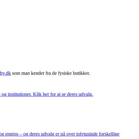
by.dk
som man kender fra de fysiske butikker.
og institutioner. Klik her for at se deres udvalg.
og engros – og deres udvalg er på over tolvtusinde forskellige