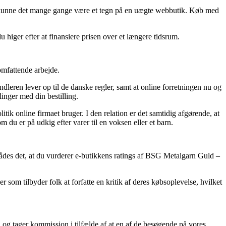
så kunne det mange gange være et tegn på en uægte webbutik. Køb med
 higer efter at finansiere prisen over et længere tidsrum.
omfattende arbejde.
ndleren lever op til de danske regler, samt at online forretningen nu og
linger med din bestilling.
tik online firmaet bruger. I den relation er det samtidig afgørende, at
du er på udkig efter varer til en voksen eller et barn.
ådes det, at du vurderer e-butikkens ratings af BSG Metalgarn Guld –
 som tilbyder folk at forfatte en kritik af deres købsoplevelse, hvilket
og tager kommission i tilfælde af at en af de besøgende på vores