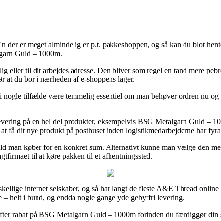
En der er meget almindelig er p.t. pakkeshoppen, og så kan du blot hent
algarn Guld – 1000m.
ig eller til dit arbejdes adresse. Den bliver som regel en tand mere pebre
ør at du bor i nærheden af e-shoppens lager.
i nogle tilfælde være temmelig essentiel om man behøver ordren nu og her
levering på en hel del produkter, eksempelvis BSG Metalgarn Guld – 1000m
 at få dit nye produkt på posthuset inden logistikmedarbejderne har fyra
fald man køber for en konkret sum. Alternativt kunne man vælge den me
tfirmaet til at køre pakken til et afhentningssted.
rskellige internet selskaber, og så har langt de fleste A&E Thread online
sne – helt i bund, og endda nogle gange yde gebyrfri levering.
ter rabat på BSG Metalgarn Guld – 1000m forinden du færdiggør din shop