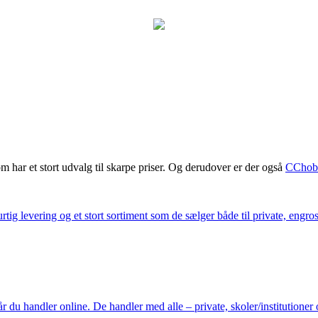
m har et stort udvalg til skarpe priser. Og derudover er der også
CChob
ig levering og et stort sortiment som de sælger både til private, engros 
du handler online. De handler med alle – private, skoler/institutioner 