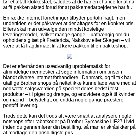
før et aftalt klokkeslæt, således at de har en chance for at nå
at få pakken afsted forud for at pakkemedarbejderne har fri.
En række internet forretninger tilbyder portofri fragt, men
undertiden er det påkrævet at der aftages for en konkret pris.
Ellers skal man udvælge den mindst kostelige
leveringsmodel, hvilket mange gange – uafhængig om du
opholder sig tæt på Fredericia, Nakskov eller Skagen – vil
være at få fragtfirmaet til at køre pakken til en pakkeshop.
Det er efterhånden usædvanlig uproblematisk for
almindelige mennesker at søge information om priser i
blandt diverse internet forhandlere i Danmark, og til tak har
utallige Brother shops på nettet ikke kunne lade være med at
nedsætte salgsværdien på specielt deres bedst i test
produkter – til piger og drenge, og endvidere også til kvinder
og mænd – betydeligt, og endda nogle gange præstere
portofri levering.
Trods dette kan det trods alt være smart at analysere nogle
netshops efter rabatkoder på Brother Symaskine HF27 Hvid
inden du gennemfører din bestilling, så man er skråsikker på
at modtage den prisbilligste pris.