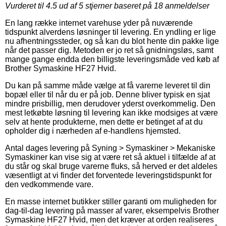
Vurderet til
4.5
ud af 5 stjerner baseret på
18
anmeldelser
En lang række internet varehuse yder på nuværende
tidspunkt alverdens løsninger til levering. En yndling er lige
nu afhentningssteder, og så kan du blot hente din pakke lige
når det passer dig. Metoden er jo ret så gnidningsløs, samt
mange gange endda den billigste leveringsmåde ved køb af
Brother Symaskine HF27 Hvid.
Du kan på samme måde vælge at få varerne leveret til din
bopæl eller til når du er på job. Denne bliver typisk en sjat
mindre prisbillig, men derudover yderst overkommelig. Den
mest letkøbte løsning til levering kan ikke modsiges at være
selv at hente produkterne, men dette er betinget af at du
opholder dig i nærheden af e-handlens hjemsted.
Antal dages levering på Syning > Symaskiner > Mekaniske
Symaskiner kan vise sig at være ret så aktuel i tilfælde af at
du står og skal bruge varerne fluks, så herved er det aldeles
væsentligt at vi finder det forventede leveringstidspunkt for
den vedkommende vare.
En masse internet butikker stiller garanti om muligheden for
dag-til-dag levering på masser af varer, eksempelvis Brother
Symaskine HF27 Hvid, men det kræver at orden realiseres