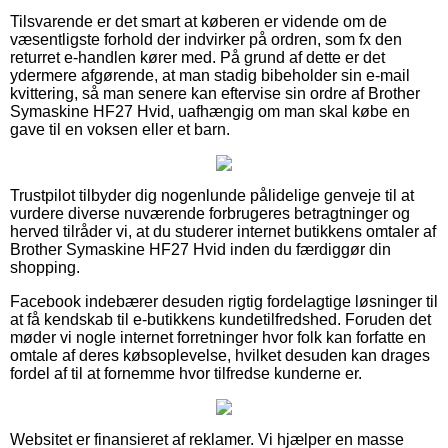
Tilsvarende er det smart at køberen er vidende om de
væsentligste forhold der indvirker på ordren, som fx den
returret e-handlen kører med. På grund af dette er det
ydermere afgørende, at man stadig bibeholder sin e-mail
kvittering, så man senere kan eftervise sin ordre af Brother
Symaskine HF27 Hvid, uafhængig om man skal købe en
gave til en voksen eller et barn.
Trustpilot tilbyder dig nogenlunde pålidelige genveje til at
vurdere diverse nuværende forbrugeres betragtninger og
herved tilråder vi, at du studerer internet butikkens omtaler af
Brother Symaskine HF27 Hvid inden du færdiggør din
shopping.
Facebook indebærer desuden rigtig fordelagtige løsninger til
at få kendskab til e-butikkens kundetilfredshed. Foruden det
møder vi nogle internet forretninger hvor folk kan forfatte en
omtale af deres købsoplevelse, hvilket desuden kan drages
fordel af til at fornemme hvor tilfredse kunderne er.
Websitet er finansieret af reklamer. Vi hjælper en masse