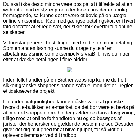
Du skal ikke desto mindre være obs på, at i tilfælde af at en
webbutik markedsfører produkter for en pris der er utrolig
fremragende, så kunne det tit være et bevis på en uægte
online virksomhed. Køb med gængse betalingskort er i hvert
fald omfattet af et regelsæt, der sikrer folk overfor fup online
selskaber.
Vi foreslår generelt bestillinger med kort eller mobilbetaling.
Som en anden løsning kunne du drage nytte af en
afbetalingsløsning som eksempelvis ViaBill, hvis du higer
efter at dække betalingen i flere bidder.
Inden folk handler på en Brother webshop kunne de helt
sikkert granske shoppens handelsaftale, men det er i reglen
et tidskrævende projekt.
En anden valgmulighed kunne måske være at granske
hvorvidt e-butikken er e-mærket, da det bør være et bevis på
at internet shoppen opretholder gældende dansk lovgivning,
tillige med at online forhandleren nu og da besøges af
jurister der behersker de gældende bestemmelser. Desuden
giver det dig mulighed for at blive hjulpet, for så vidt du
oplever dilemmaer ved dit indkøb.