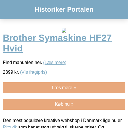
Historiker Portalen
Brother Symaskine HF27
Hvid
Find manualen her.
(Læs mere)
2399
kr.
(Vis fragtpris)
Læs mere »
Køb nu »
Den mest populære kreative webshop i Danmark lige nu er
Rito.dk
som har et stort udvalg til skarpe priser. Og