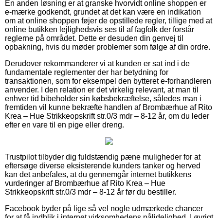
En anden løsning er at granske hvorvidt online shoppen er
e-mærke godkendt, grundet at det kan være en indikation
om at online shoppen føjer de opstillede regler, tillige med at
online butikken lejlighedsvis ses til af fagfolk der forstår
reglerne på området. Dette er desuden din genvej til
opbakning, hvis du møder problemer som følge af din ordre.
Derudover rekommanderer vi at kunden er sat ind i de
fundamentale reglementer der har betydning for
transaktionen, som for eksempel den bytteret e-forhandleren
anvender. I den relation er det virkelig relevant, at man til
enhver tid bibeholder sin købsbekræftelse, således man i
fremtiden vil kunne bekræfte handlen af Brombærhue af Rito
Krea – Hue Strikkeopskrift str.0/3 mdr – 8-12 år, om du leder
efter en vare til en pige eller dreng.
Trustpilot tilbyder dig fuldstændig pæne muligheder for at
eftersøge diverse eksisterende kunders tanker og herved
kan det anbefales, at du gennemgår internet butikkens
vurderinger af Brombærhue af Rito Krea – Hue
Strikkeopskrift str.0/3 mdr – 8-12 år før du bestiller.
Facebook byder på lige så vel nogle udmærkede chancer
for at få indblik i internet virksomhedens pålidelighed. I øvrigt