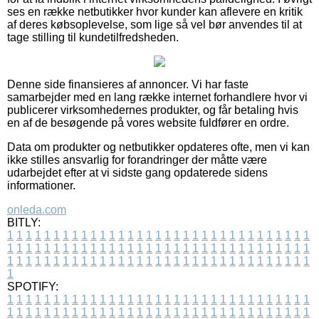
ses en række netbutikker hvor kunder kan aflevere en kritik
af deres købsoplevelse, som lige så vel bør anvendes til at
tage stilling til kundetilfredsheden.
Denne side finansieres af annoncer. Vi har faste
samarbejder med en lang række internet forhandlere hvor vi
publicerer virksomhedernes produkter, og får betaling hvis
en af de besøgende på vores website fuldfører en ordre.
Data om produkter og netbutikker opdateres ofte, men vi kan
ikke stilles ansvarlig for forandringer der måtte være
udarbejdet efter at vi sidste gang opdaterede sidens
informationer.
onleda.com
BITLY:
1
1
1
1
1
1
1
1
1
1
1
1
1
1
1
1
1
1
1
1
1
1
1
1
1
1
1
1
1
1
1
1
1
1
1
1
1
1
1
1
1
1
1
1
1
1
1
1
1
1
1
1
1
1
1
1
1
1
1
1
1
1
1
1
1
1
1
1
1
1
1
1
1
1
1
1
1
1
1
1
1
1
1
1
1
1
1
1
1
1
1
1
1
1
1
1
1
1
1
1
SPOTIFY:
1
1
1
1
1
1
1
1
1
1
1
1
1
1
1
1
1
1
1
1
1
1
1
1
1
1
1
1
1
1
1
1
1
1
1
1
1
1
1
1
1
1
1
1
1
1
1
1
1
1
1
1
1
1
1
1
1
1
1
1
1
1
1
1
1
1