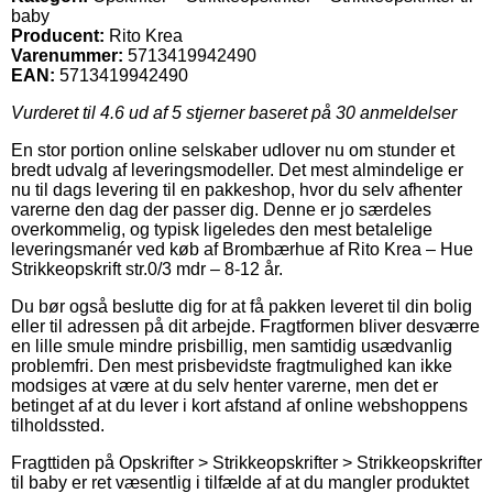
baby
Producent:
Rito Krea
Varenummer:
5713419942490
EAN:
5713419942490
Vurderet til
4.6
ud af 5 stjerner baseret på
30
anmeldelser
En stor portion online selskaber udlover nu om stunder et
bredt udvalg af leveringsmodeller. Det mest almindelige er
nu til dags levering til en pakkeshop, hvor du selv afhenter
varerne den dag der passer dig. Denne er jo særdeles
overkommelig, og typisk ligeledes den mest betalelige
leveringsmanér ved køb af Brombærhue af Rito Krea – Hue
Strikkeopskrift str.0/3 mdr – 8-12 år.
Du bør også beslutte dig for at få pakken leveret til din bolig
eller til adressen på dit arbejde. Fragtformen bliver desværre
en lille smule mindre prisbillig, men samtidig usædvanlig
problemfri. Den mest prisbevidste fragtmulighed kan ikke
modsiges at være at du selv henter varerne, men det er
betinget af at du lever i kort afstand af online webshoppens
tilholdssted.
Fragttiden på Opskrifter > Strikkeopskrifter > Strikkeopskrifter
til baby er ret væsentlig i tilfælde af at du mangler produktet