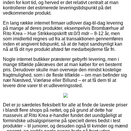
inden for kort tid, og herved er det relativt centralt at man
kontrollerer det estimerede leveringstidspunkt på det
vedkommende produkt.
En lang række internet firmaer udlover dag-til-dag levering
på mange af deres produkter, eksempelvis Brombærhue af
Rito Krea – Hue Strikkeopskrift str.0/3 mdr – 8-12 år, men
som imidlertid regnes ud fra at transaktionen gennemføres
inden et angivent tidspunkt, så at de højst sandsynligt kan
nå at få dit nye produkt afsted før medarbejderne får fri.
Nogle internet butikker præsterer gebyrfri levering, men i
mange tilfælde påkræves det at man køber for en bestemt
pris. Derudover skulle man overveje den mindst kostelige
fragtmulighed, som i de fleste tilfælde – om man befinder sig
nær Næstved, Værløse eller Billund – er at få dem til at
levere dine varer til et udleveringssted.
Det er jo særdeles fleksibelt for alle at finde de laveste priser
i blandt flere shops på nettet, og på grund af dette har
massevis af Rito Krea e-handler fundet det uundgåeligt at
formindske udsalgspriserne på specielt deres bedst i test
produkter – til juniorer, og desuden også til kvinder og mænd