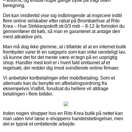
– enormt, og endda nogle gange byde på fragt uden
beregning.
Det kan imidlertid vise sig indbringende at inspicere indtil
flere online selskaber efter rabat på Brombærhue af Rito
Krea – Hue Strikkeopskrift str.0/3 mdr – 8-12 år forinden du
gennemfører dit køb, så man er garanteret at antage den
mest attraktive pris.
Man må dog ikke glemme, at i tilfælde af at en internet butik
frembyder varer til en salgspris som kan virke uendeligt lav,
så kunne det for det meste være et tegn på en uoprigtig
shop. Handler med kort er i hvert fald omfavnet af et
regelsæt, der redder dig imod svindlende online firmaer.
Vi anbefaler kortbetalinger eller mobilbetaling. Som et
alternativ kan du benytte en afbetalingsordning fra
eksempelvis ViaBill, forudsat du hellere vil afdrage
betalingen i flere bidder.
Inden nogen shopper hos en Rito Krea butik på nettet kan
man uden tvivl læse e-shoppens handelsbetingelser, men
det er typisk et omfattende arbejde.