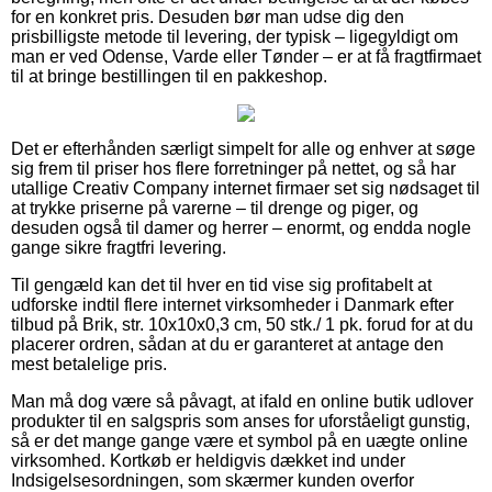
for en konkret pris. Desuden bør man udse dig den
prisbilligste metode til levering, der typisk – ligegyldigt om
man er ved Odense, Varde eller Tønder – er at få fragtfirmaet
til at bringe bestillingen til en pakkeshop.
Det er efterhånden særligt simpelt for alle og enhver at søge
sig frem til priser hos flere forretninger på nettet, og så har
utallige Creativ Company internet firmaer set sig nødsaget til
at trykke priserne på varerne – til drenge og piger, og
desuden også til damer og herrer – enormt, og endda nogle
gange sikre fragtfri levering.
Til gengæld kan det til hver en tid vise sig profitabelt at
udforske indtil flere internet virksomheder i Danmark efter
tilbud på Brik, str. 10x10x0,3 cm, 50 stk./ 1 pk. forud for at du
placerer ordren, sådan at du er garanteret at antage den
mest betalelige pris.
Man må dog være så påvagt, at ifald en online butik udlover
produkter til en salgspris som anses for uforståeligt gunstig,
så er det mange gange være et symbol på en uægte online
virksomhed. Kortkøb er heldigvis dækket ind under
Indsigelsesordningen, som skærmer kunden overfor