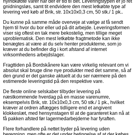
nyindkøbte varer når der er tid til det. Leveringstypen er jo ret
gnidningsløs, samt tit endvidere den mest letkøbte type af
levering ved køb af Brik, str. 10x10x0,3 cm, 50 stk./ 1 pk..
Du kunne på samme måde overveje at vælge at få sendt
hjem til hvor du bor eller ud på dit arbejde. Leveringsformen
viser sig oftest en tak mere bekostelig, men tillige meget
uproblematisk. Den mest letkøbte fragtmetode kan ikke
benægtes at være at du selv henter produkterne, som jo
kræver at du befinder dig i kort afstand af internet
virksomhedens arbejdslager.
Fragttiden på Bordskånere kan være virkelig relevant om vi
absolut skal bruge dine nye produkter med det samme, så af
den grund er det ganske aktuelt at du ser nærmere på den
estimerede leveringstid på den respektive vare.
De fleste online selskaber tilbyder levering på
næstkommende hverdag på en masse varenumre,
eksempelvis Brik, str. 10x10x0,3 cm, 50 stk./ 1 pk., hvilket
kræver at ordren aflægges tidligere end et angivent
klokkeslæt, med hensynstagen til at de garanteret kan nå at
få pakken afsted før lagermedarbejderne har fyraften.
Flere forhandlere på nettet byder på levering uden
beregning, men ofte er det under betingelse af at der købes