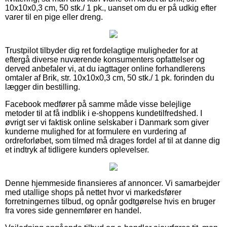
10x10x0,3 cm, 50 stk./ 1 pk., uanset om du er på udkig efter
varer til en pige eller dreng.
Trustpilot tilbyder dig ret fordelagtige muligheder for at
eftergå diverse nuværende konsumenters opfattelser og
derved anbefaler vi, at du iagttager online forhandlerens
omtaler af Brik, str. 10x10x0,3 cm, 50 stk./ 1 pk. forinden du
lægger din bestilling.
Facebook medfører på samme måde visse belejlige
metoder til at få indblik i e-shoppens kundetilfredshed. I
øvrigt ser vi faktisk online selskaber i Danmark som giver
kunderne mulighed for at formulere en vurdering af
ordreforløbet, som tilmed må drages fordel af til at danne dig
et indtryk af tidligere kunders oplevelser.
Denne hjemmeside finansieres af annoncer. Vi samarbejder
med utallige shops på nettet hvor vi markedsfører
forretningernes tilbud, og opnår godtgørelse hvis en bruger
fra vores side gennemfører en handel.