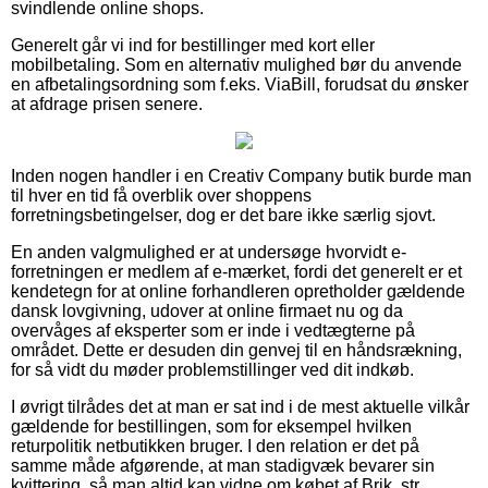
svindlende online shops.
Generelt går vi ind for bestillinger med kort eller
mobilbetaling. Som en alternativ mulighed bør du anvende
en afbetalingsordning som f.eks. ViaBill, forudsat du ønsker
at afdrage prisen senere.
Inden nogen handler i en Creativ Company butik burde man
til hver en tid få overblik over shoppens
forretningsbetingelser, dog er det bare ikke særlig sjovt.
En anden valgmulighed er at undersøge hvorvidt e-
forretningen er medlem af e-mærket, fordi det generelt er et
kendetegn for at online forhandleren opretholder gældende
dansk lovgivning, udover at online firmaet nu og da
overvåges af eksperter som er inde i vedtægterne på
området. Dette er desuden din genvej til en håndsrækning,
for så vidt du møder problemstillinger ved dit indkøb.
I øvrigt tilrådes det at man er sat ind i de mest aktuelle vilkår
gældende for bestillingen, som for eksempel hvilken
returpolitik netbutikken bruger. I den relation er det på
samme måde afgørende, at man stadigvæk bevarer sin
kvittering, så man altid kan vidne om købet af Brik, str.