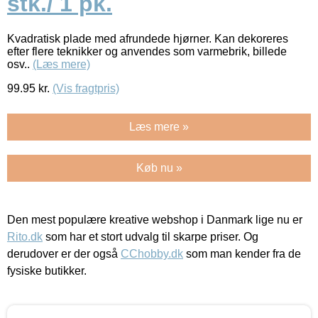
stk./ 1 pk.
Kvadratisk plade med afrundede hjørner. Kan dekoreres
efter flere teknikker og anvendes som varmebrik, billede
osv..
(Læs mere)
99.95
kr.
(Vis fragtpris)
Læs mere »
Køb nu »
Den mest populære kreative webshop i Danmark lige nu er
Rito.dk
som har et stort udvalg til skarpe priser. Og
derudover er der også
CChobby.dk
som man kender fra de
fysiske butikker.