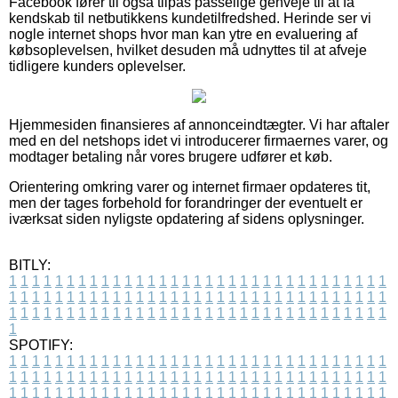
Facebook fører til også tilpas passelige genveje til at få
kendskab til netbutikkens kundetilfredshed. Herinde ser vi
nogle internet shops hvor man kan ytre en evaluering af
købsoplevelsen, hvilket desuden må udnyttes til at afveje
tidligere kunders oplevelser.
Hjemmesiden finansieres af annonceindtægter. Vi har aftaler
med en del netshops idet vi introducerer firmaernes varer, og
modtager betaling når vores brugere udfører et køb.
Orientering omkring varer og internet firmaer opdateres tit,
men der tages forbehold for forandringer der eventuelt er
iværksat siden nyligste opdatering af sidens oplysninger.
BITLY:
1
1
1
1
1
1
1
1
1
1
1
1
1
1
1
1
1
1
1
1
1
1
1
1
1
1
1
1
1
1
1
1
1
1
1
1
1
1
1
1
1
1
1
1
1
1
1
1
1
1
1
1
1
1
1
1
1
1
1
1
1
1
1
1
1
1
1
1
1
1
1
1
1
1
1
1
1
1
1
1
1
1
1
1
1
1
1
1
1
1
1
1
1
1
1
1
1
1
1
1
SPOTIFY:
1
1
1
1
1
1
1
1
1
1
1
1
1
1
1
1
1
1
1
1
1
1
1
1
1
1
1
1
1
1
1
1
1
1
1
1
1
1
1
1
1
1
1
1
1
1
1
1
1
1
1
1
1
1
1
1
1
1
1
1
1
1
1
1
1
1
1
1
1
1
1
1
1
1
1
1
1
1
1
1
1
1
1
1
1
1
1
1
1
1
1
1
1
1
1
1
1
1
1