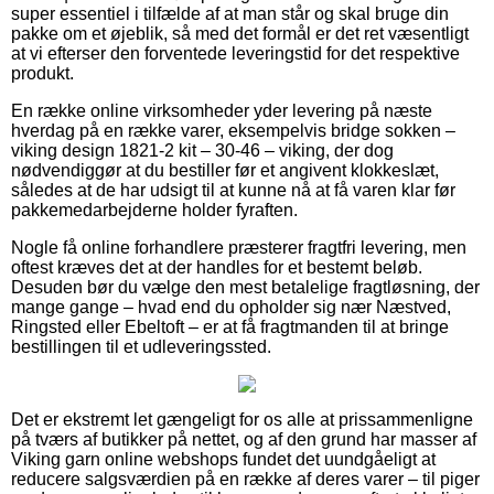
super essentiel i tilfælde af at man står og skal bruge din
pakke om et øjeblik, så med det formål er det ret væsentligt
at vi efterser den forventede leveringstid for det respektive
produkt.
En række online virksomheder yder levering på næste
hverdag på en række varer, eksempelvis bridge sokken –
viking design 1821-2 kit – 30-46 – viking, der dog
nødvendiggør at du bestiller før et angivent klokkeslæt,
således at de har udsigt til at kunne nå at få varen klar før
pakkemedarbejderne holder fyraften.
Nogle få online forhandlere præsterer fragtfri levering, men
oftest kræves det at der handles for et bestemt beløb.
Desuden bør du vælge den mest betalelige fragtløsning, der
mange gange – hvad end du opholder sig nær Næstved,
Ringsted eller Ebeltoft – er at få fragtmanden til at bringe
bestillingen til et udleveringssted.
Det er ekstremt let gængeligt for os alle at prissammenligne
på tværs af butikker på nettet, og af den grund har masser af
Viking garn online webshops fundet det uundgåeligt at
reducere salgsværdien på en række af deres varer – til piger