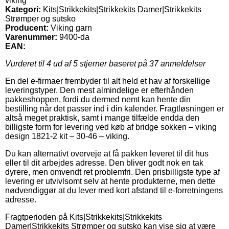
viking
Kategori:
Kits|Strikkekits|Strikkekits Damer|Strikkekits
Strømper og sutsko
Producent:
Viking garn
Varenummer:
9400-da
EAN:
Vurderet til
4
ud af 5 stjerner baseret på
37
anmeldelser
En del e-firmaer frembyder til alt held et hav af forskellige
leveringstyper. Den mest almindelige er efterhånden
pakkeshoppen, fordi du dermed nemt kan hente din
bestilling når det passer ind i din kalender. Fragtløsningen er
altså meget praktisk, samt i mange tilfælde endda den
billigste form for levering ved køb af bridge sokken – viking
design 1821-2 kit – 30-46 – viking.
Du kan alternativt overveje at få pakken leveret til dit hus
eller til dit arbejdes adresse. Den bliver godt nok en tak
dyrere, men omvendt ret problemfri. Den prisbilligste type af
levering er utvivlsomt selv at hente produkterne, men dette
nødvendiggør at du lever med kort afstand til e-forretningens
adresse.
Fragtperioden på Kits|Strikkekits|Strikkekits
Damer|Strikkekits Strømper og sutsko kan vise sig at være