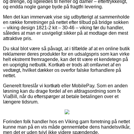
og drenge, og ligeledes til herrer og damer – eftertrykkeligt,
og endda nogle gange byde på fragtfri levering.
Men det kan immervæk vise sig udbytterigt at sammenholde
en række forretninger på nettet efter tilbud på bridge sokken
– viking design 1821-2 kit – 30-46 – viking før du handler,
således at man er usvigeligt sikker på at modtage den mest
attraktive pris.
Du skal blot være så påvagt, at i tilfælde af at en online butik
reklamerer deres produkter for en udsalgspris som kan virke
helt ekstremt fremragende, kan det tit være et kendetegn på
en uoprigtig netbutik. Kortkøb er trods alt omfavnet af en
vedtægt, hvilket dækker os overfor falske forhandlere på
nettet.
Generelt foreslår vi kortkøb eller MobilePay. Som en anden
løsning kan du drage fordel af en afdragsordning som fx
ViaBill, når du efterspørger at betale betalingen over et
længere tidsrum.
Forinden folk handler hos en Viking garn forretning på nettet
kunne man på en vis måde gennemløbe dens handelsvilkår,
men det er uden tvivl ikke videre spændende.