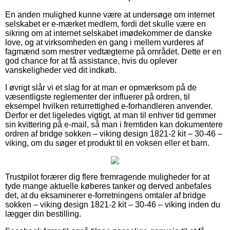
En anden mulighed kunne være at undersøge om internet
selskabet er e-mærket medlem, fordi det skulle være en
sikring om at internet selskabet imødekommer de danske
love, og at virksomheden en gang i mellem vurderes af
fagmænd som mestrer vedtægterne på området. Dette er en
god chance for at få assistance, hvis du oplever
vanskeligheder ved dit indkøb.
I øvrigt slår vi et slag for at man er opmærksom på de
væsentligste reglementer der influerer på ordren, til
eksempel hvilken returrettighed e-forhandleren anvender.
Derfor er det ligeledes vigtigt, at man til enhver tid gemmer
sin kvittering på e-mail, så man i fremtiden kan dokumentere
ordren af bridge sokken – viking design 1821-2 kit – 30-46 –
viking, om du søger et produkt til en voksen eller et barn.
Trustpilot forærer dig flere fremragende muligheder for at
tyde mange aktuelle køberes tanker og derved anbefales
det, at du eksaminerer e-forretningens omtaler af bridge
sokken – viking design 1821-2 kit – 30-46 – viking inden du
lægger din bestilling.