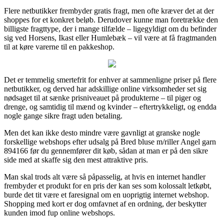
Flere netbutikker frembyder gratis fragt, men ofte kræver det at der
shoppes for et konkret beløb. Derudover kunne man foretrække den
billigste fragttype, der i mange tilfælde – ligegyldigt om du befinder
sig ved Horsens, Ikast eller Humlebæk – vil være at få fragtmanden
til at køre varerne til en pakkeshop.
Det er temmelig smertefrit for enhver at sammenligne priser på flere
netbutikker, og derved har adskillige online virksomheder set sig
nødsaget til at sænke prisniveauet på produkterne – til piger og
drenge, og samtidig til mænd og kvinder – eftertrykkeligt, og endda
nogle gange sikre fragt uden betaling.
Men det kan ikke desto mindre være gavnligt at granske nogle
forskellige webshops efter udsalg på Bred bluse m/riller Angel garn
894166 før du gennemfører dit køb, sådan at man er på den sikre
side med at skaffe sig den mest attraktive pris.
Man skal trods alt være så påpasselig, at hvis en internet handler
frembyder et produkt for en pris der kan ses som kolossalt letkøbt,
burde det tit være et faresignal om en uoprigtig internet webshop.
Shopping med kort er dog omfavnet af en ordning, der beskytter
kunden imod fup online webshops.