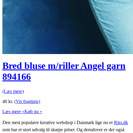
Bred bluse m/riller Angel garn
894166
(Læs mere)
40
kr.
(Vis fragtpris)
Læs mere »
Køb nu »
Den mest populære kreative webshop i Danmark lige nu er
Rito.dk
som har et stort udvalg til skarpe priser. Og derudover er der også