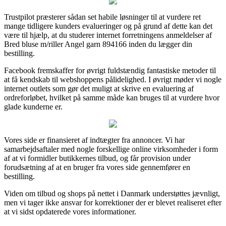
Trustpilot præsterer sådan set habile løsninger til at vurdere ret
mange tidligere kunders evalueringer og på grund af dette kan det
være til hjælp, at du studerer internet forretningens anmeldelser af
Bred bluse m/riller Angel garn 894166 inden du lægger din
bestilling.
Facebook fremskaffer for øvrigt fuldstændig fantastiske metoder til
at få kendskab til webshoppens pålidelighed. I øvrigt møder vi nogle
internet outlets som gør det muligt at skrive en evaluering af
ordreforløbet, hvilket på samme måde kan bruges til at vurdere hvor
glade kunderne er.
Vores side er finansieret af indtægter fra annoncer. Vi har
samarbejdsaftaler med nogle forskellige online virksomheder i form
af at vi formidler butikkernes tilbud, og får provision under
forudsætning af at en bruger fra vores side gennemfører en
bestilling.
Viden om tilbud og shops på nettet i Danmark understøttes jævnligt,
men vi tager ikke ansvar for korrektioner der er blevet realiseret efter
at vi sidst opdaterede vores informationer.