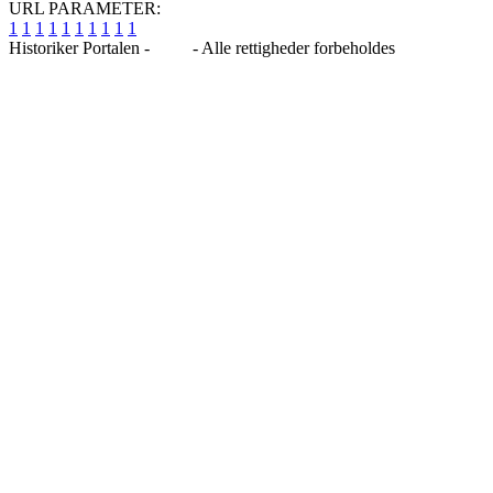
URL PARAMETER:
1
1
1
1
1
1
1
1
1
1
Historiker Portalen -
Blog
- Alle rettigheder forbeholdes