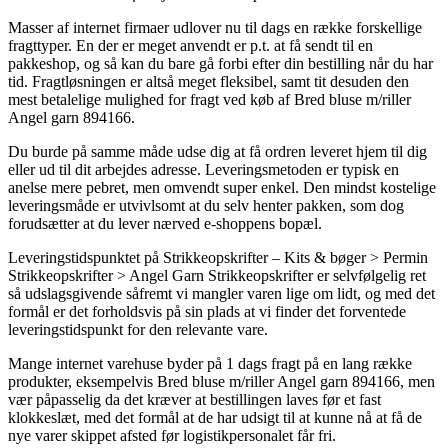
Masser af internet firmaer udlover nu til dags en række forskellige
fragttyper. En der er meget anvendt er p.t. at få sendt til en
pakkeshop, og så kan du bare gå forbi efter din bestilling når du har
tid. Fragtløsningen er altså meget fleksibel, samt tit desuden den
mest betalelige mulighed for fragt ved køb af Bred bluse m/riller
Angel garn 894166.
Du burde på samme måde udse dig at få ordren leveret hjem til dig
eller ud til dit arbejdes adresse. Leveringsmetoden er typisk en
anelse mere pebret, men omvendt super enkel. Den mindst kostelige
leveringsmåde er utvivlsomt at du selv henter pakken, som dog
forudsætter at du lever nærved e-shoppens bopæl.
Leveringstidspunktet på Strikkeopskrifter – Kits & bøger > Permin
Strikkeopskrifter > Angel Garn Strikkeopskrifter er selvfølgelig ret
så udslagsgivende såfremt vi mangler varen lige om lidt, og med det
formål er det forholdsvis på sin plads at vi finder det forventede
leveringstidspunkt for den relevante vare.
Mange internet varehuse byder på 1 dags fragt på en lang række
produkter, eksempelvis Bred bluse m/riller Angel garn 894166, men
vær påpasselig da det kræver at bestillingen laves før et fast
klokkeslæt, med det formål at de har udsigt til at kunne nå at få de
nye varer skippet afsted før logistikpersonalet får fri.