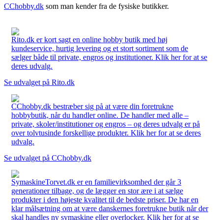
CChobby.dk
som man kender fra de fysiske butikker.
Rito.dk er kort sagt en online hobby butik med høj
kundeservice, hurtig levering og et stort sortiment som de
sælger både til private, engros og institutioner. Klik her for at se
deres udvalg.
Se udvalget på Rito.dk
CChobby.dk bestræber sig på at være din foretrukne
hobbybutik, når du handler online. De handler med alle –
private, skoler/institutioner og engros – og deres udvalg er på
over tolvtusinde forskellige produkter. Klik her for at se deres
udvalg.
Se udvalget på CChobby.dk
SymaskineTorvet.dk er en familievirksomhed der går 3
generationer tilbage, og de lægger en stor ære i at sælge
produkter i den højeste kvalitet til de bedste priser. De har en
klar målsætning om at være danskernes foretrukne butik når der
skal handles ny symaskine eller overlocker. Klik her for at se