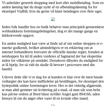
Vi anbefaler generelt shopping med kort eller mobilbetaling. Som en
anden løsning bør du drage nytte af en afbetalingsløsning fra for
eksempel ViaBill, hvis du gerne vil klare betalingen over flere uger.
Inden folk handler hos en butik behøver man principielt gennemlæse
webbutikkens forretningsbetingelser, dog er det mange gange en
tidskrævende opgave.
En anden mulighed kan være at finde ud af om online shoppen er e-
mærke godkendt, hvilket almindeligvis er en erklæring om at
internet forhandleren forsvarer de officielle danske regler, foruden at
netshoppen fra tid til anden vurderes af fagmænd der har ekspertise
inden for vilkårene på området. Derudover tilbydes du mulighed for
at få hjælp, for så vidt du skulle få besvær i processen med din
handel.
Udover dette slår vi et slag for at kunden er klar over de mest basale
vedtægter der kan have indflydelse på bestillingen, for eksempel den
byttepolitik online forretningen lover. Her er det virkelig afgørende,
at man altid gemmer sin kvittering på e-mail, så man når som helst
kan påvise ordren af Bred bluse m/riller Angel garn 894166, uden
hensyn til om du søger efter varer til en kvinde eller mand.