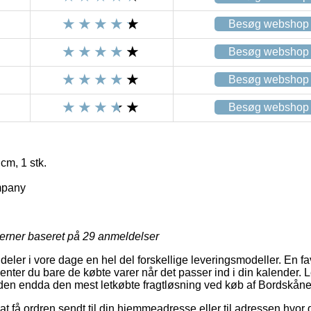
Besøg webshop
Besøg webshop
Besøg webshop
Besøg webshop
cm, 1 stk.
mpany
jerner baseret på
29
anmeldelser
deler i vore dage en hel del forskellige leveringsmodeller. En fav
enter du bare de købte varer når det passer ind i din kalender. 
en endda den mest letkøbte fragtløsning ved køb af Bordskåner,
 få ordren sendt til din hjemmeadresse eller til adressen hvor 