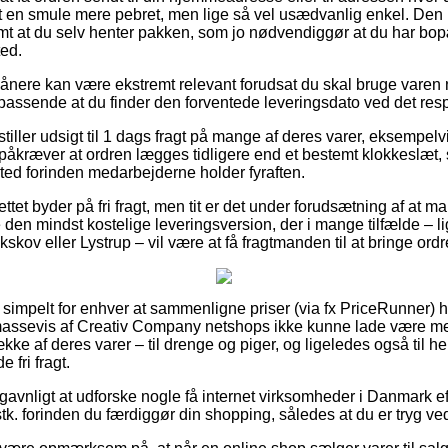
t en smule mere pebret, men lige så vel usædvanlig enkel. Den p
mt at du selv henter pakken, som jo nødvendiggør at du har bopæ
ted.
nere kan være ekstremt relevant forudsat du skal bruge varen 
 passende at du finder den forventede leveringsdato ved det res
stiller udsigt til 1 dags fragt på mange af deres varer, eksempel
t påkræver at ordren lægges tidligere end et bestemt klokkeslæt
sted forinden medarbejderne holder fyraften.
ttet byder på fri fragt, men tit er det under forudsætning af at m
e den mindst kostelige leveringsversion, der i mange tilfælde – 
skov eller Lystrup – vil være at få fragtmanden til at bringe ordr
 simpelt for enhver at sammenligne priser (via fx PriceRunner) h
 massevis af Creativ Company netshops ikke kunne lade være m
ke af deres varer – til drenge og piger, og ligeledes også til h
fri fragt.
avnligt at udforske nogle få internet virksomheder i Danmark ef
tk. forinden du færdiggør din shopping, således at du er tryg ved