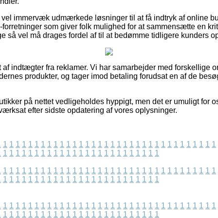
ndler.
 vel immervæk udmærkede løsninger til at få indtryk af online bu
-forretninger som giver folk mulighed for at sammensætte en krit
ge så vel må drages fordel af til at bedømme tidligere kunders op
 af indtægter fra reklamer. Vi har samarbejder med forskellige 
ernes produkter, og tager imod betaling forudsat en af de bes
ikker på nettet vedligeholdes hyppigt, men det er umuligt for os
værksat efter sidste opdatering af vores oplysninger.
1
1
1
1
1
1
1
1
1
1
1
1
1
1
1
1
1
1
1
1
1
1
1
1
1
1
1
1
1
1
1
1
1
1
1
1
1
1
1
1
1
1
1
1
1
1
1
1
1
1
1
1
1
1
1
1
1
1
1
1
1
1
1
1
1
1
1
1
1
1
1
1
1
1
1
1
1
1
1
1
1
1
1
1
1
1
1
1
1
1
1
1
1
1
1
1
1
1
1
1
1
1
1
1
1
1
1
1
1
1
1
1
1
1
1
1
1
1
1
1
1
1
1
1
1
1
1
1
1
1
1
1
1
1
1
1
1
1
1
1
1
1
1
1
1
1
1
1
1
1
1
1
1
1
1
1
1
1
1
1
1
1
1
1
1
1
1
1
1
1
1
1
1
1
1
1
1
1
1
1
1
1
1