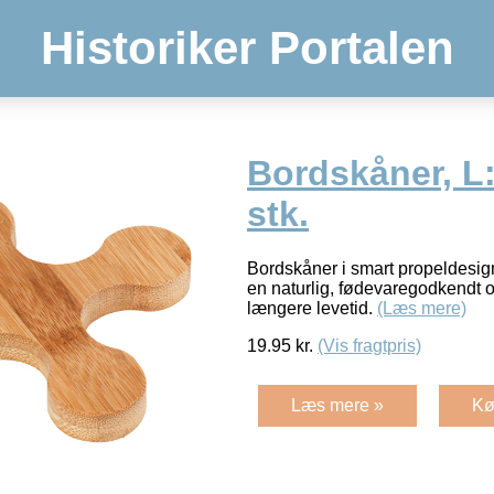
Historiker Portalen
Bordskåner, L:
stk.
Bordskåner i smart propeldesig
en naturlig, fødevaregodkendt o
længere levetid.
(Læs mere)
19.95
kr.
(Vis fragtpris)
Læs mere »
Kø