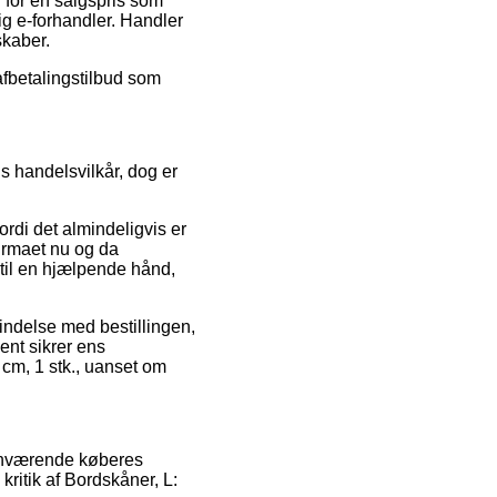
 for en salgspris som
lig e-forhandler. Handler
skaber.
 afbetalingstilbud som
s handelsvilkår, dog er
ordi det almindeligvis er
firmaet nu og da
 til en hjælpende hånd,
indelse med bestillingen,
ent sikrer ens
 cm, 1 stk., uanset om
henværende køberes
kritik af Bordskåner, L: