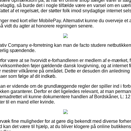
være opmærksom på, at når en online shop sælger varer til salg
rdelagtig, så burde det i nogle tilfælde være en varsel om en uær
ttet af et regelsæt, der støtter folk imod snydagtige internet sel
linger med kort eller MobilePay. Alternativt kunne du overveje et
så vidt du agter at honorere regningen senere.
reativ Company e-forretning kan man de facto studere netbutikken
ærlig spændende.
rfor være at se hvorvidt e-forhandleren er medlem af e-mærket, f
e virksomheden føjer gældende dansk lovgivning, og at internet 
der mestrer vilkårene på området. Dette er desuden din anledning
aer som følge af dit indkøb.
man er vidende om de grundlæggende regler der spiller ind i forb
tikken garanterer. Derfor er det ligeledes relevant, at man perman
fremadrettet vil kunne dokumentere handlen af Bordskåner, L: 12
r til en mand eller kvinde.
ervæk fine muligheder for at gøre dig bekendt med diverse for
 kan det være til hjælp, at du bliver klogere på online butikkens 