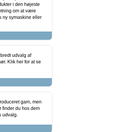
dukter i den højeste
sætning om at være
s ny symaskine eller
 bredt udvalg af
r. Klik her for at se
produceret garn, men
or finder du hos dem
es udvalg.