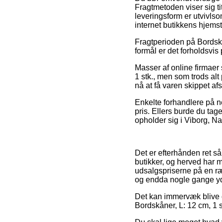
Fragtmetoden viser sig ti
leveringsform er utvivlso
internet butikkens hjems
Fragtperioden på Bordskå
formål er det forholdsvis
Masser af online firmaer 
1 stk., men som trods al
nå at få varen skippet af
Enkelte forhandlere på ne
pris. Ellers burde du tag
opholder sig i Viborg, Nak
Det er efterhånden ret så
butikker, og herved har
udsalgspriserne på en ræk
og endda nogle gange yde 
Det kan immervæk blive g
Bordskåner, L: 12 cm, 1 s