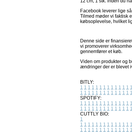
12 cm, 1 stk. inden du ha
Facebook leverer lige så
Tilmed møder vi faktisk e
købsoplevelse, hvilket li
Denne side er finansieret
vi promoverer virksomhed
gennemfører et køb.
Viden om produkter og but
ændringer der er blevet i
BITLY:
1
1
1
1
1
1
1
1
1
1
1
1
1
1
1
1
1
1
1
1
1
1
1
1
1
1
SPOTIFY:
1
1
1
1
1
1
1
1
1
1
1
1
1
1
1
1
1
1
1
1
1
1
1
1
1
1
CUTTLY BIO:
1
1
1
1
1
1
1
1
1
1
1
1
1
1
1
1
1
1
1
1
1
1
1
1
1
1
1