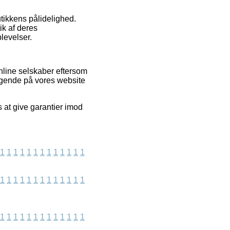
tikkens pålidelighed.
ik af deres
levelser.
online selskaber eftersom
øgende på vores website
 at give garantier imod
1
1
1
1
1
1
1
1
1
1
1
1
1
1
1
1
1
1
1
1
1
1
1
1
1
1
1
1
1
1
1
1
1
1
1
1
1
1
1