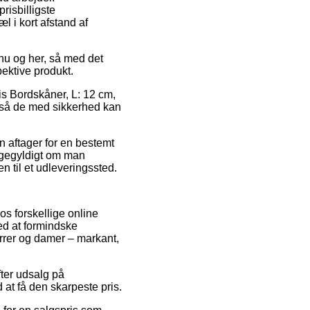
risbilligste
l i kort afstand af
nu og her, så med det
pektive produkt.
vis Bordskåner, L: 12 cm,
, så de med sikkerhed kan
an aftager for en bestemt
ligegyldigt om man
en til et udleveringssted.
os forskellige online
ed at formindske
errer og damer – markant,
ter udsalg på
 at få den skarpeste pris.