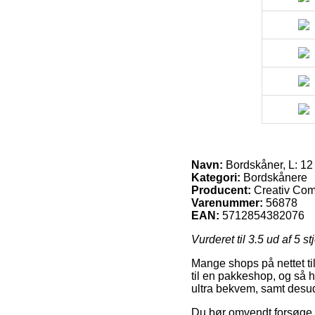
Navn:
Bordskåner, L: 12 
Kategori:
Bordskånere
Producent:
Creativ Co
Varenummer:
56878
EAN:
5712854382076
Vurderet til
3.5
ud af 5 st
Mange shops på nettet til
til en pakkeshop, og så h
ultra bekvem, samt desud
Du bør omvendt forsøge at