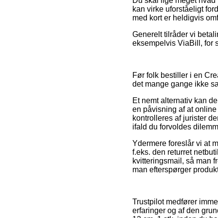
Du skal lige meget hvad 
kan virke uforståeligt fo
med kort er heldigvis omfa
Generelt tilråder vi beta
eksempelvis ViaBill, for 
Før folk bestiller i en C
det mange gange ikke s
Et nemt alternativ kan de
en påvisning af at onlin
kontrolleres af jurister 
ifald du forvoldes dilemm
Ydermere foreslår vi at 
f.eks. den returret netbu
kvitteringsmail, så man 
man efterspørger produkte
Trustpilot medfører imm
erfaringer og af den grund