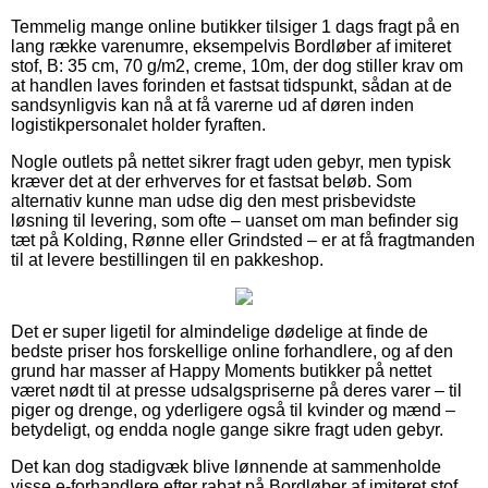
Temmelig mange online butikker tilsiger 1 dags fragt på en
lang række varenumre, eksempelvis Bordløber af imiteret
stof, B: 35 cm, 70 g/m2, creme, 10m, der dog stiller krav om
at handlen laves forinden et fastsat tidspunkt, sådan at de
sandsynligvis kan nå at få varerne ud af døren inden
logistikpersonalet holder fyraften.
Nogle outlets på nettet sikrer fragt uden gebyr, men typisk
kræver det at der erhverves for et fastsat beløb. Som
alternativ kunne man udse dig den mest prisbevidste
løsning til levering, som ofte – uanset om man befinder sig
tæt på Kolding, Rønne eller Grindsted – er at få fragtmanden
til at levere bestillingen til en pakkeshop.
Det er super ligetil for almindelige dødelige at finde de
bedste priser hos forskellige online forhandlere, og af den
grund har masser af Happy Moments butikker på nettet
været nødt til at presse udsalgspriserne på deres varer – til
piger og drenge, og yderligere også til kvinder og mænd –
betydeligt, og endda nogle gange sikre fragt uden gebyr.
Det kan dog stadigvæk blive lønnende at sammenholde
visse e-forhandlere efter rabat på Bordløber af imiteret stof,