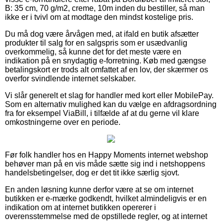
B: 35 cm, 70 g/m2, creme, 10m inden du bestiller, så man
ikke er i tvivl om at modtage den mindst kostelige pris.
Du må dog være årvågen med, at ifald en butik afsætter
produkter til salg for en salgspris som er usædvanlig
overkommelig, så kunne det for det meste være en
indikation på en snydagtig e-forretning. Køb med gængse
betalingskort er trods alt omfattet af en lov, der skærmer os
overfor svindlende internet selskaber.
Vi slår generelt et slag for handler med kort eller MobilePay.
Som en alternativ mulighed kan du vælge en afdragsordning
fra for eksempel ViaBill, i tilfælde af at du gerne vil klare
omkostningerne over en periode.
Før folk handler hos en Happy Moments internet webshop
behøver man på en vis måde sætte sig ind i netshoppens
handelsbetingelser, dog er det tit ikke særlig sjovt.
En anden løsning kunne derfor være at se om internet
butikken er e-mærke godkendt, hvilket almindeligvis er en
indikation om at internet butikken opererer i
overensstemmelse med de opstillede regler, og at internet