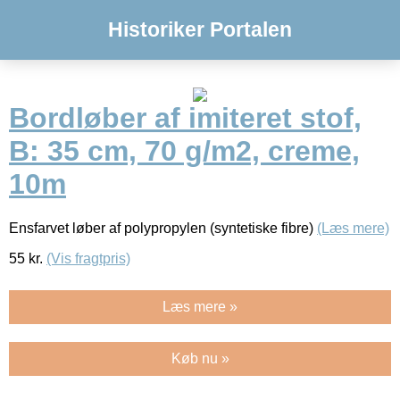
Historiker Portalen
Bordløber af imiteret stof,
B: 35 cm, 70 g/m2, creme,
10m
Ensfarvet løber af polypropylen (syntetiske fibre)
(Læs mere)
55
kr.
(Vis fragtpris)
Læs mere »
Køb nu »