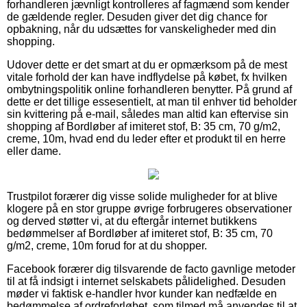
forhandleren jævnligt kontrolleres af fagmænd som kender
de gældende regler. Desuden giver det dig chance for
opbakning, når du udsættes for vanskeligheder med din
shopping.
Udover dette er det smart at du er opmærksom på de mest
vitale forhold der kan have indflydelse på købet, fx hvilken
ombytningspolitik online forhandleren benytter. På grund af
dette er det tillige essesentielt, at man til enhver tid beholder
sin kvittering på e-mail, således man altid kan eftervise sin
shopping af Bordløber af imiteret stof, B: 35 cm, 70 g/m2,
creme, 10m, hvad end du leder efter et produkt til en herre
eller dame.
Trustpilot forærer dig visse solide muligheder for at blive
klogere på en stor gruppe øvrige forbrugeres observationer
og derved støtter vi, at du eftergår internet butikkens
bedømmelser af Bordløber af imiteret stof, B: 35 cm, 70
g/m2, creme, 10m forud for at du shopper.
Facebook forærer dig tilsvarende de facto gavnlige metoder
til at få indsigt i internet selskabets pålidelighed. Desuden
møder vi faktisk e-handler hvor kunder kan nedfælde en
bedømmelse af ordreforløbet, som tilmed må anvendes til at