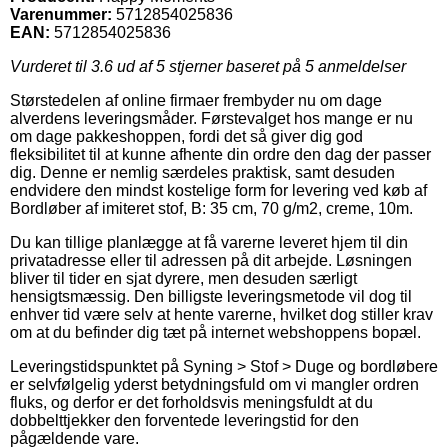
Varenummer:
5712854025836
EAN:
5712854025836
Vurderet til
3.6
ud af 5 stjerner baseret på
5
anmeldelser
Størstedelen af online firmaer frembyder nu om dage
alverdens leveringsmåder. Førstevalget hos mange er nu
om dage pakkeshoppen, fordi det så giver dig god
fleksibilitet til at kunne afhente din ordre den dag der passer
dig. Denne er nemlig særdeles praktisk, samt desuden
endvidere den mindst kostelige form for levering ved køb af
Bordløber af imiteret stof, B: 35 cm, 70 g/m2, creme, 10m.
Du kan tillige planlægge at få varerne leveret hjem til din
privatadresse eller til adressen på dit arbejde. Løsningen
bliver til tider en sjat dyrere, men desuden særligt
hensigtsmæssig. Den billigste leveringsmetode vil dog til
enhver tid være selv at hente varerne, hvilket dog stiller krav
om at du befinder dig tæt på internet webshoppens bopæl.
Leveringstidspunktet på Syning > Stof > Duge og bordløbere
er selvfølgelig yderst betydningsfuld om vi mangler ordren
fluks, og derfor er det forholdsvis meningsfuldt at du
dobbelttjekker den forventede leveringstid for den
pågældende vare.