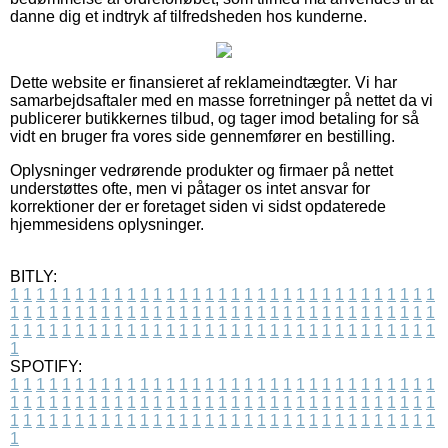
danne dig et indtryk af tilfredsheden hos kunderne.
Dette website er finansieret af reklameindtægter. Vi har
samarbejdsaftaler med en masse forretninger på nettet da vi
publicerer butikkernes tilbud, og tager imod betaling for så
vidt en bruger fra vores side gennemfører en bestilling.
Oplysninger vedrørende produkter og firmaer på nettet
understøttes ofte, men vi påtager os intet ansvar for
korrektioner der er foretaget siden vi sidst opdaterede
hjemmesidens oplysninger.
BITLY:
1
1
1
1
1
1
1
1
1
1
1
1
1
1
1
1
1
1
1
1
1
1
1
1
1
1
1
1
1
1
1
1
1
1
1
1
1
1
1
1
1
1
1
1
1
1
1
1
1
1
1
1
1
1
1
1
1
1
1
1
1
1
1
1
1
1
1
1
1
1
1
1
1
1
1
1
1
1
1
1
1
1
1
1
1
1
1
1
1
1
1
1
1
1
1
1
1
1
1
1
SPOTIFY:
1
1
1
1
1
1
1
1
1
1
1
1
1
1
1
1
1
1
1
1
1
1
1
1
1
1
1
1
1
1
1
1
1
1
1
1
1
1
1
1
1
1
1
1
1
1
1
1
1
1
1
1
1
1
1
1
1
1
1
1
1
1
1
1
1
1
1
1
1
1
1
1
1
1
1
1
1
1
1
1
1
1
1
1
1
1
1
1
1
1
1
1
1
1
1
1
1
1
1
1