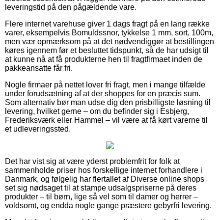
leveringstid på den pågældende vare.
Flere internet varehuse giver 1 dags fragt på en lang række
varer, eksempelvis Bomuldssnor, tykkelse 1 mm, sort, 100m,
men vær opmærksom på at det nødvendiggør at bestillingen
køres igennem før et besluttet tidspunkt, så de har udsigt til
at kunne nå at få produkterne hen til fragtfirmaet inden de
pakkeansatte får fri.
Nogle firmaer på nettet lover fri fragt, men i mange tilfælde
under forudsætning af at der shoppes for en præcis sum.
Som alternativ bør man udse dig den prisbilligste løsning til
levering, hvilket gerne – om du befinder sig i Esbjerg,
Frederiksværk eller Hammel – vil være at få kørt varerne til
et udleveringssted.
Det har vist sig at være yderst problemfrit for folk at
sammenholde priser hos forskellige internet forhandlere i
Danmark, og følgelig har flertallet af Diverse online shops
set sig nødsaget til at stampe udsalgspriserne på deres
produkter – til børn, lige så vel som til damer og herrer –
voldsomt, og endda nogle gange præstere gebyrfri levering.