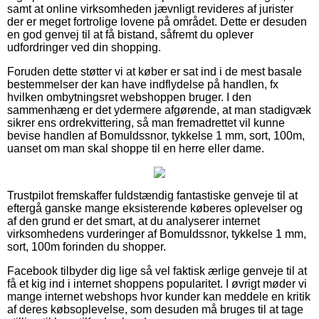
samt at online virksomheden jævnligt revideres af jurister
der er meget fortrolige lovene på området. Dette er desuden
en god genvej til at få bistand, såfremt du oplever
udfordringer ved din shopping.
Foruden dette støtter vi at køber er sat ind i de mest basale
bestemmelser der kan have indflydelse på handlen, fx
hvilken ombytningsret webshoppen bruger. I den
sammenhæng er det ydermere afgørende, at man stadigvæk
sikrer ens ordrekvittering, så man fremadrettet vil kunne
bevise handlen af Bomuldssnor, tykkelse 1 mm, sort, 100m,
uanset om man skal shoppe til en herre eller dame.
Trustpilot fremskaffer fuldstændig fantastiske genveje til at
eftergå ganske mange eksisterende køberes oplevelser og
af den grund er det smart, at du analyserer internet
virksomhedens vurderinger af Bomuldssnor, tykkelse 1 mm,
sort, 100m forinden du shopper.
Facebook tilbyder dig lige så vel faktisk ærlige genveje til at
få et kig ind i internet shoppens popularitet. I øvrigt møder vi
mange internet webshops hvor kunder kan meddele en kritik
af deres købsoplevelse, som desuden må bruges til at tage