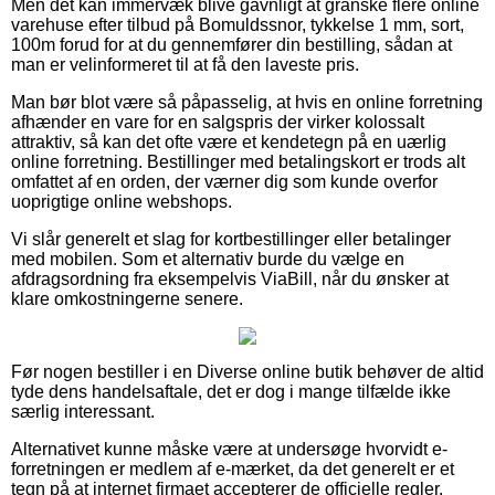
Men det kan immervæk blive gavnligt at granske flere online
varehuse efter tilbud på Bomuldssnor, tykkelse 1 mm, sort,
100m forud for at du gennemfører din bestilling, sådan at
man er velinformeret til at få den laveste pris.
Man bør blot være så påpasselig, at hvis en online forretning
afhænder en vare for en salgspris der virker kolossalt
attraktiv, så kan det ofte være et kendetegn på en uærlig
online forretning. Bestillinger med betalingskort er trods alt
omfattet af en orden, der værner dig som kunde overfor
uoprigtige online webshops.
Vi slår generelt et slag for kortbestillinger eller betalinger
med mobilen. Som et alternativ burde du vælge en
afdragsordning fra eksempelvis ViaBill, når du ønsker at
klare omkostningerne senere.
Før nogen bestiller i en Diverse online butik behøver de altid
tyde dens handelsaftale, det er dog i mange tilfælde ikke
særlig interessant.
Alternativet kunne måske være at undersøge hvorvidt e-
forretningen er medlem af e-mærket, da det generelt er et
tegn på at internet firmaet accepterer de officielle regler,