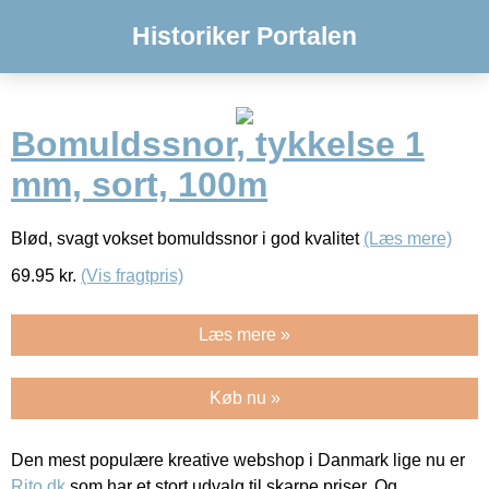
Historiker Portalen
Bomuldssnor, tykkelse 1
mm, sort, 100m
Blød, svagt vokset bomuldssnor i god kvalitet
(Læs mere)
69.95
kr.
(Vis fragtpris)
Læs mere »
Køb nu »
Den mest populære kreative webshop i Danmark lige nu er
Rito.dk
som har et stort udvalg til skarpe priser. Og