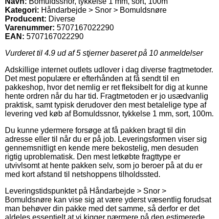
Navn:
Bomuldssnor, tykkelse 1 mm, sort, 100m
Kategori:
Håndarbejde > Snor > Bomuldsnøre
Producent:
Diverse
Varenummer:
5707167022290
EAN:
5707167022290
Vurderet til
4.9
ud af 5 stjerner baseret på
10
anmeldelser
Adskillige internet outlets udlover i dag diverse fragtmetoder.
Det mest populære er efterhånden at få sendt til en
pakkeshop, hvor det nemlig er ret fleksibelt for dig at kunne
hente ordren når du har tid. Fragtmetoden er jo usædvanlig
praktisk, samt typisk derudover den mest betalelige type af
levering ved køb af Bomuldssnor, tykkelse 1 mm, sort, 100m.
Du kunne ydermere forsøge at få pakken bragt til din
adresse eller til når du er på job. Leveringsformen viser sig
gennemsnitligt en kende mere bekostelig, men desuden
rigtig uproblematisk. Den mest letkøbte fragttype er
utvivlsomt at hente pakken selv, som jo beroer på at du er
med kort afstand til netshoppens tilholdssted.
Leveringstidspunktet på Håndarbejde > Snor >
Bomuldsnøre kan vise sig at være yderst væsentlig forudsat
man behøver din pakke med det samme, så derfor er det
aldeles essentielt at vi kigger nærmere på den estimerede