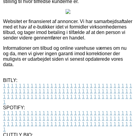
stilling til hvor tilfredse kunderne er.
Websitet er finansieret af annoncer. Vi har samarbejdsaftaler
med et hav af e-butikker idet vi formidler virksomhedernes
tilbud, og tager imod betaling i tilfælde af at den person vi
sender videre gennemfører en handel.
Informationer om tilbud og online varehuse værnes om nu
og da, men vi giver ingen garanti imod korrektioner der
muligvis er udarbejdet siden vi senest opdaterede vores
data.
BITLY:
1
1
1
1
1
1
1
1
1
1
1
1
1
1
1
1
1
1
1
1
1
1
1
1
1
1
1
1
1
1
1
1
1
1
1
1
1
1
1
1
1
1
1
1
1
1
1
1
1
1
1
1
1
1
1
1
1
1
1
1
1
1
1
1
1
1
1
1
1
1
1
1
1
1
1
1
1
1
1
1
1
1
1
1
1
1
1
1
1
1
1
1
1
1
1
1
1
1
1
1
SPOTIFY:
1
1
1
1
1
1
1
1
1
1
1
1
1
1
1
1
1
1
1
1
1
1
1
1
1
1
1
1
1
1
1
1
1
1
1
1
1
1
1
1
1
1
1
1
1
1
1
1
1
1
1
1
1
1
1
1
1
1
1
1
1
1
1
1
1
1
1
1
1
1
1
1
1
1
1
1
1
1
1
1
1
1
1
1
1
1
1
1
1
1
1
1
1
1
1
1
1
1
1
1
CUTTLY BIO: