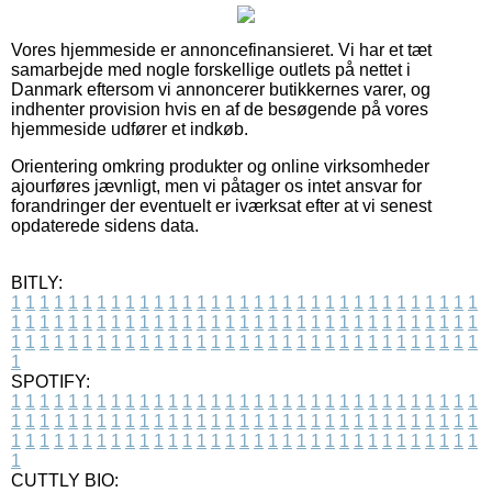
Vores hjemmeside er annoncefinansieret. Vi har et tæt
samarbejde med nogle forskellige outlets på nettet i
Danmark eftersom vi annoncerer butikkernes varer, og
indhenter provision hvis en af de besøgende på vores
hjemmeside udfører et indkøb.
Orientering omkring produkter og online virksomheder
ajourføres jævnligt, men vi påtager os intet ansvar for
forandringer der eventuelt er iværksat efter at vi senest
opdaterede sidens data.
BITLY:
1
1
1
1
1
1
1
1
1
1
1
1
1
1
1
1
1
1
1
1
1
1
1
1
1
1
1
1
1
1
1
1
1
1
1
1
1
1
1
1
1
1
1
1
1
1
1
1
1
1
1
1
1
1
1
1
1
1
1
1
1
1
1
1
1
1
1
1
1
1
1
1
1
1
1
1
1
1
1
1
1
1
1
1
1
1
1
1
1
1
1
1
1
1
1
1
1
1
1
1
SPOTIFY:
1
1
1
1
1
1
1
1
1
1
1
1
1
1
1
1
1
1
1
1
1
1
1
1
1
1
1
1
1
1
1
1
1
1
1
1
1
1
1
1
1
1
1
1
1
1
1
1
1
1
1
1
1
1
1
1
1
1
1
1
1
1
1
1
1
1
1
1
1
1
1
1
1
1
1
1
1
1
1
1
1
1
1
1
1
1
1
1
1
1
1
1
1
1
1
1
1
1
1
1
CUTTLY BIO: