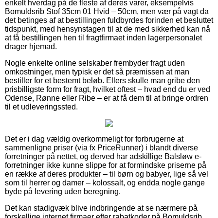
enkelt hverdag på de fleste af deres varer, eksempelvis
Bomuldsrib Stof 35cm 01 Hvid – 50cm, men vær på vagt da
det betinges af at bestillingen fuldbyrdes forinden et besluttet
tidspunkt, med hensynstagen til at de med sikkerhed kan nå
at få bestillingen hen til fragtfirmaet inden lagerpersonalet
drager hjemad.
Nogle enkelte online selskaber frembyder fragt uden
omkostninger, men typisk er det så præmissen at man
bestiller for et bestemt beløb. Ellers skulle man gribe den
prisbilligste form for fragt, hvilket oftest – hvad end du er ved
Odense, Rønne eller Ribe – er at få dem til at bringe ordren
til et udleveringssted.
Det er i dag vældig overkommeligt for forbrugerne at
sammenligne priser (via fx PriceRunner) i blandt diverse
forretninger på nettet, og derved har adskillige Balsløw e-
forretninger ikke kunne slippe for at formindske priserne på
en række af deres produkter – til børn og babyer, lige så vel
som til herrer og damer – kolossalt, og endda nogle gange
byde på levering uden beregning.
Det kan stadigvæk blive indbringende at se nærmere på
forskellige internet firmaer efter rabatkoder på Bomuldsrib