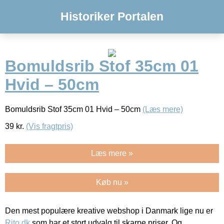
Historiker Portalen
Bomuldsrib Stof 35cm 01
Hvid – 50cm
Bomuldsrib Stof 35cm 01 Hvid – 50cm
(Læs mere)
39
kr.
(Vis fragtpris)
Læs mere »
Køb nu »
Den mest populære kreative webshop i Danmark lige nu er
Rito.dk
som har et stort udvalg til skarpe priser. Og