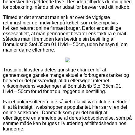
behersker de gældende love. Desuden tilbydes du mulighed
for opbakning, når du bliver udsat for besvær ved dit indkøb.
Tilmed er det smart at man er klar over de vigtigste
retningslinjer der indvirker på købet, som eksempelvis
hvilken returret online firmaet bruger. Derfor er det tillige
essesentielt, at man permanent bevarer ens faktura e-mail,
således man i fremtiden kan bevidne sin bestilling af
Bomuldsrib Stof 35cm 01 Hvid – 50cm, uden hensyn til om
man er dame eller herre.
Trustpilot tilbyder aldeles gunstige chancer for at
gennemsøge ganske mange aktuelle forbrugeres tanker og
herved er det prisværdigt, at du eftersøger internet
virksomhedens vurderinger af Bomuldsrib Stof 35cm 01
Hvid – 50cm forud for at du lægger din bestilling.
Facebook resulterer i lige så vel relativt værdifulde metoder
til at få indsigt i webshoppens popularitet. Her ser vi en del
online selskaber i Danmark som gør det muligt at
offentliggøre en anmeldelse af deres købsoplevelse, som på
samme måde kan bruges til vurdering af tilfredsheden hos
kunderne.