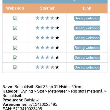
Webshop
Stjerner
Link
Besøg webshop
Besøg webshop
Besøg webshop
Besøg webshop
Besøg webshop
Besøg webshop
Navn:
Bomuldsrib Stof 35cm 01 Hvid – 50cm
Kategori:
Syning > Stof > Metervarer > Rib stof i metermål >
Bomuldsrib
Producent:
Balsløw
Varenummer:
5713410023495
EAN:
5713410023495