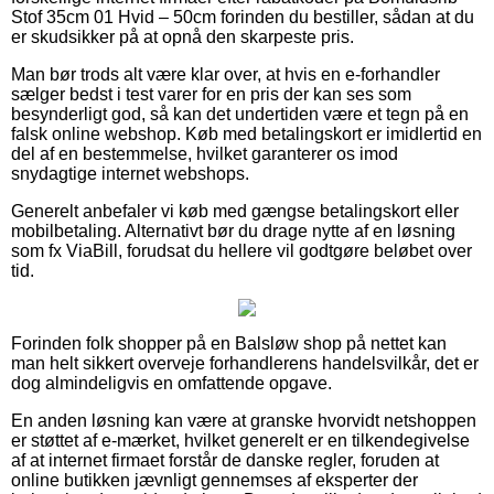
Stof 35cm 01 Hvid – 50cm forinden du bestiller, sådan at du
er skudsikker på at opnå den skarpeste pris.
Man bør trods alt være klar over, at hvis en e-forhandler
sælger bedst i test varer for en pris der kan ses som
besynderligt god, så kan det undertiden være et tegn på en
falsk online webshop. Køb med betalingskort er imidlertid en
del af en bestemmelse, hvilket garanterer os imod
snydagtige internet webshops.
Generelt anbefaler vi køb med gængse betalingskort eller
mobilbetaling. Alternativt bør du drage nytte af en løsning
som fx ViaBill, forudsat du hellere vil godtgøre beløbet over
tid.
Forinden folk shopper på en Balsløw shop på nettet kan
man helt sikkert overveje forhandlerens handelsvilkår, det er
dog almindeligvis en omfattende opgave.
En anden løsning kan være at granske hvorvidt netshoppen
er støttet af e-mærket, hvilket generelt er en tilkendegivelse
af at internet firmaet forstår de danske regler, foruden at
online butikken jævnligt gennemses af eksperter der