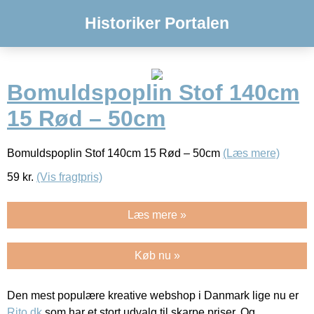
Historiker Portalen
Bomuldspoplin Stof 140cm
15 Rød – 50cm
Bomuldspoplin Stof 140cm 15 Rød – 50cm
(Læs mere)
59
kr.
(Vis fragtpris)
Læs mere »
Køb nu »
Den mest populære kreative webshop i Danmark lige nu er
Rito.dk
som har et stort udvalg til skarpe priser. Og