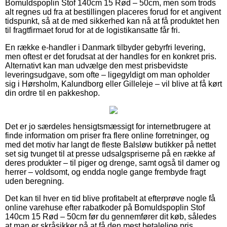
Bomuldspoplin Stof 140cm 15 Rød – 50cm, men som trods
alt regnes ud fra at bestillingen placeres forud for et angivent
tidspunkt, så at de med sikkerhed kan nå at få produktet hen
til fragtfirmaet forud for at de logistikansatte får fri.
En række e-handler i Danmark tilbyder gebyrfri levering,
men oftest er det forudsat at der handles for en konkret pris.
Alternativt kan man udvælge den mest prisbevidste
leveringsudgave, som ofte – ligegyldigt om man opholder
sig i Hørsholm, Kalundborg eller Gilleleje – vil blive at få kørt
din ordre til en pakkeshop.
Det er jo særdeles hensigtsmæssigt for internetbrugere at
finde information om priser fra flere online forretninger, og
med det motiv har langt de fleste Balsløw butikker på nettet
set sig tvunget til at presse udsalgspriserne på en række af
deres produkter – til piger og drenge, samt også til damer og
herrer – voldsomt, og endda nogle gange frembyde fragt
uden beregning.
Det kan til hver en tid blive profitabelt at efterprøve nogle få
online varehuse efter rabatkoder på Bomuldspoplin Stof
140cm 15 Rød – 50cm før du gennemfører dit køb, således
at man er skråsikker på at få den mest betalelige pris.