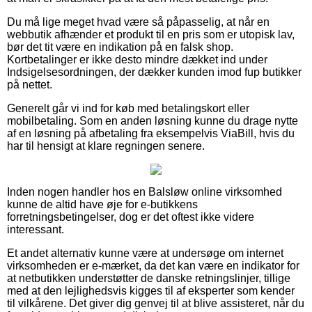
Du må lige meget hvad være så påpasselig, at når en
webbutik afhænder et produkt til en pris som er utopisk lav,
bør det tit være en indikation på en falsk shop.
Kortbetalinger er ikke desto mindre dækket ind under
Indsigelsesordningen, der dækker kunden imod fup butikker
på nettet.
Generelt går vi ind for køb med betalingskort eller
mobilbetaling. Som en anden løsning kunne du drage nytte
af en løsning på afbetaling fra eksempelvis ViaBill, hvis du
har til hensigt at klare regningen senere.
Inden nogen handler hos en Balsløw online virksomhed
kunne de altid have øje for e-butikkens
forretningsbetingelser, dog er det oftest ikke videre
interessant.
Et andet alternativ kunne være at undersøge om internet
virksomheden er e-mærket, da det kan være en indikator for
at netbutikken understøtter de danske retningslinjer, tillige
med at den lejlighedsvis kigges til af eksperter som kender
til vilkårene. Det giver dig genvej til at blive assisteret, når du