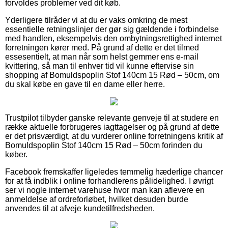
forvoldes problemer ved dit køb.
Yderligere tilråder vi at du er vaks omkring de mest
essentielle retningslinjer der gør sig gældende i forbindelse
med handlen, eksempelvis den ombytningsrettighed internet
forretningen kører med. På grund af dette er det tilmed
essesentielt, at man når som helst gemmer ens e-mail
kvittering, så man til enhver tid vil kunne eftervise sin
shopping af Bomuldspoplin Stof 140cm 15 Rød – 50cm, om
du skal købe en gave til en dame eller herre.
Trustpilot tilbyder ganske relevante genveje til at studere en
række aktuelle forbrugeres iagttagelser og på grund af dette
er det prisværdigt, at du vurderer online forretningens kritik af
Bomuldspoplin Stof 140cm 15 Rød – 50cm forinden du
køber.
Facebook fremskaffer ligeledes temmelig hæderlige chancer
for at få indblik i online forhandlerens pålidelighed. I øvrigt
ser vi nogle internet varehuse hvor man kan aflevere en
anmeldelse af ordreforløbet, hvilket desuden burde
anvendes til at afveje kundetilfredsheden.