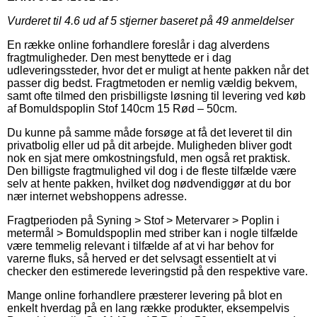
Vurderet til
4.6
ud af 5 stjerner baseret på
49
anmeldelser
En række online forhandlere foreslår i dag alverdens
fragtmuligheder. Den mest benyttede er i dag
udleveringssteder, hvor det er muligt at hente pakken når det
passer dig bedst. Fragtmetoden er nemlig vældig bekvem,
samt ofte tilmed den prisbilligste løsning til levering ved køb
af Bomuldspoplin Stof 140cm 15 Rød – 50cm.
Du kunne på samme måde forsøge at få det leveret til din
privatbolig eller ud på dit arbejde. Muligheden bliver godt
nok en sjat mere omkostningsfuld, men også ret praktisk.
Den billigste fragtmulighed vil dog i de fleste tilfælde være
selv at hente pakken, hvilket dog nødvendiggør at du bor
nær internet webshoppens adresse.
Fragtperioden på Syning > Stof > Metervarer > Poplin i
metermål > Bomuldspoplin med striber kan i nogle tilfælde
være temmelig relevant i tilfælde af at vi har behov for
varerne fluks, så herved er det selvsagt essentielt at vi
checker den estimerede leveringstid på den respektive vare.
Mange online forhandlere præsterer levering på blot en
enkelt hverdag på en lang række produkter, eksempelvis