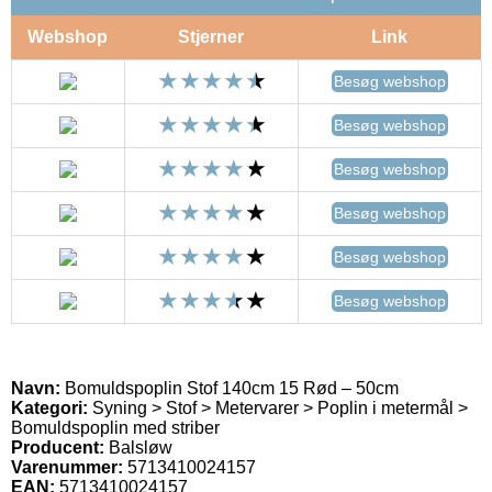
Webshop
Stjerner
Link
Besøg webshop
Besøg webshop
Besøg webshop
Besøg webshop
Besøg webshop
Besøg webshop
Navn:
Bomuldspoplin Stof 140cm 15 Rød – 50cm
Kategori:
Syning > Stof > Metervarer > Poplin i metermål >
Bomuldspoplin med striber
Producent:
Balsløw
Varenummer:
5713410024157
EAN:
5713410024157