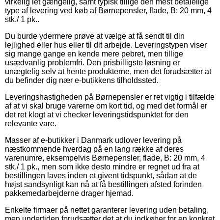
virkelig let gængelig, samt typisk tillige den mest betalelige
type af levering ved køb af Børnepensler, flade, B: 20 mm, 4
stk./ 1 pk..
Du burde ydermere prøve at vælge at få sendt til din
lejlighed eller hus eller til dit arbejde. Leveringstypen viser
sig mange gange en kende mere pebret, men tillige
usædvanlig problemfri. Den prisbilligste løsning er
unægtelig selv at hente produkterne, men det forudsætter at
du befinder dig nær e-butikkens tilholdssted.
Leveringshastigheden på Børnepensler er ret vigtig i tilfælde
af at vi skal bruge varerne om kort tid, og med det formål er
det ret klogt at vi checker leveringstidspunktet for den
relevante vare.
Masser af e-butikker i Danmark udlover levering på
næstkommende hverdag på en lang række af deres
varenumre, eksempelvis Børnepensler, flade, B: 20 mm, 4
stk./ 1 pk., men som ikke desto mindre er regnet ud fra at
bestillingen laves inden et givent tidspunkt, sådan at de
højst sandsynligt kan nå at få bestillingen afsted forinden
pakkemedarbejderne drager hjemad.
Enkelte firmaer på nettet garanterer levering uden betaling,
men undertiden forudsætter det at du indkøber for en konkret