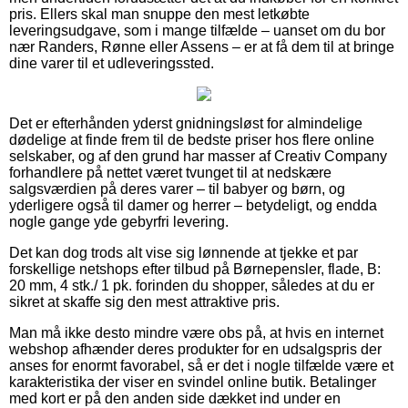
pris. Ellers skal man snuppe den mest letkøbte
leveringsudgave, som i mange tilfælde – uanset om du bor
nær Randers, Rønne eller Assens – er at få dem til at bringe
dine varer til et udleveringssted.
Det er efterhånden yderst gnidningsløst for almindelige
dødelige at finde frem til de bedste priser hos flere online
selskaber, og af den grund har masser af Creativ Company
forhandlere på nettet været tvunget til at nedskære
salgsværdien på deres varer – til babyer og børn, og
yderligere også til damer og herrer – betydeligt, og endda
nogle gange yde gebyrfri levering.
Det kan dog trods alt vise sig lønnende at tjekke et par
forskellige netshops efter tilbud på Børnepensler, flade, B:
20 mm, 4 stk./ 1 pk. forinden du shopper, således at du er
sikret at skaffe sig den mest attraktive pris.
Man må ikke desto mindre være obs på, at hvis en internet
webshop afhænder deres produkter for en udsalgspris der
anses for enormt favorabel, så er det i nogle tilfælde være et
karakteristika der viser en svindel online butik. Betalinger
med kort er på den anden side dækket ind under en