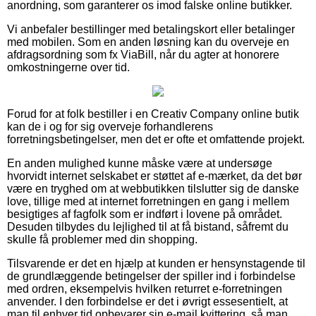
anordning, som garanterer os imod falske online butikker.
Vi anbefaler bestillinger med betalingskort eller betalinger
med mobilen. Som en anden løsning kan du overveje en
afdragsordning som fx ViaBill, når du agter at honorere
omkostningerne over tid.
Forud for at folk bestiller i en Creativ Company online butik
kan de i og for sig overveje forhandlerens
forretningsbetingelser, men det er ofte et omfattende projekt.
En anden mulighed kunne måske være at undersøge
hvorvidt internet selskabet er støttet af e-mærket, da det bør
være en tryghed om at webbutikken tilslutter sig de danske
love, tillige med at internet forretningen en gang i mellem
besigtiges af fagfolk som er indført i lovene på området.
Desuden tilbydes du lejlighed til at få bistand, såfremt du
skulle få problemer med din shopping.
Tilsvarende er det en hjælp at kunden er hensynstagende til
de grundlæggende betingelser der spiller ind i forbindelse
med ordren, eksempelvis hvilken returret e-forretningen
anvender. I den forbindelse er det i øvrigt essesentielt, at
man til enhver tid opbevarer sin e-mail kvittering, så man