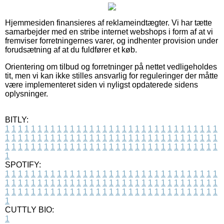
Hjemmesiden finansieres af reklameindtægter. Vi har tætte
samarbejder med en stribe internet webshops i form af at vi
fremviser forretningernes varer, og indhenter provision under
forudsætning af at du fuldfører et køb.
Orientering om tilbud og forretninger på nettet vedligeholdes
tit, men vi kan ikke stilles ansvarlig for reguleringer der måtte
være implementeret siden vi nyligst opdaterede sidens
oplysninger.
BITLY:
1
1
1
1
1
1
1
1
1
1
1
1
1
1
1
1
1
1
1
1
1
1
1
1
1
1
1
1
1
1
1
1
1
1
1
1
1
1
1
1
1
1
1
1
1
1
1
1
1
1
1
1
1
1
1
1
1
1
1
1
1
1
1
1
1
1
1
1
1
1
1
1
1
1
1
1
1
1
1
1
1
1
1
1
1
1
1
1
1
1
1
1
1
1
1
1
1
1
1
1
SPOTIFY:
1
1
1
1
1
1
1
1
1
1
1
1
1
1
1
1
1
1
1
1
1
1
1
1
1
1
1
1
1
1
1
1
1
1
1
1
1
1
1
1
1
1
1
1
1
1
1
1
1
1
1
1
1
1
1
1
1
1
1
1
1
1
1
1
1
1
1
1
1
1
1
1
1
1
1
1
1
1
1
1
1
1
1
1
1
1
1
1
1
1
1
1
1
1
1
1
1
1
1
1
CUTTLY BIO:
1