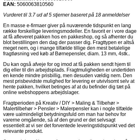
EAN:
5060063810560
Vurderet til
3.7
ud af 5 stjerner baseret på
18
anmeldelser
En masse e-firmaer giver på nuværende tidspunkt en lang
række forskellige leveringsmodeller. En favorit er i vore dage
at få afleveret pakken hos en pakkeshop, og så afhenter du
blot bestillingen den dag der passer dig. Fragttypen er altså
meget nem, og i mange tilfælde tillige den mest betalelige
fragtløsning ved køb af Børnepensler, diam. 13 mm, 4stk..
Du kan også afveje for og imod at få pakken sendt hjem til
dig eller til din arbejdsplads. Fragtmuligheden er undertiden
en kende mindre prisbillig, men desuden vældig nem. Den
mest prisbevidste mulighed for levering er utvivlsomt selv at
hente pakken, hvilket betinges af at du befinder dig tæt på
online webshoppens arbejdslager.
Fragtperioden på Kreativ / DIY > Maling & Tilbehør >
Malertilbehør > Pensler > Malerpensler kan i nogle tilfælde
være ualmindeligt betydningsfuld om man har behov for
varerne omgående, så af den grund er det selvsagt
essentielt at vi ser det forventede leveringstidspunkt ved det
relevante produkt.