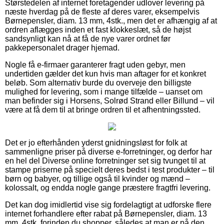
Størstedelen af internet foretagender udlover levering på
næste hverdag på de fleste af deres varer, eksempelvis
Børnepensler, diam. 13 mm, 4stk., men det er afhængig af at
ordren aflægges inden et fast klokkeslæt, så de højst
sandsynligt kan nå at få de nye varer ordnet før
pakkepersonalet drager hjemad.
Nogle få e-firmaer garanterer fragt uden gebyr, men
undertiden gælder det kun hvis man aftager for et konkret
beløb. Som alternativ burde du overveje den billigste
mulighed for levering, som i mange tilfælde – uanset om
man befinder sig i Horsens, Solrød Strand eller Billund – vil
være at få dem til at bringe ordren til et afhentningssted.
Det er jo efterhånden yderst gnidningsløst for folk at
sammenligne priser på diverse e-forretninger, og derfor har
en hel del Diverse online forretninger set sig tvunget til at
stampe priserne på specielt deres bedst i test produkter – til
børn og babyer, og tillige også til kvinder og mænd –
kolossalt, og endda nogle gange præstere fragtfri levering.
Det kan dog imidlertid vise sig fordelagtigt at udforske flere
internet forhandlere efter rabat på Børnepensler, diam. 13
mm, 4stk. forinden du shopper, således at man er på den