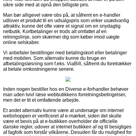
sikre side med at opnå den billigste pris.
Man bør alligevel være obs på, at såfremt en e-handler
udlover et produkt til en udsalgspris som virker usædvanlig
attraktiv, kunne det ofte være et signal om en snydagtig
netbutik. Kortbetalinger er trods alt omfattet af en
retningslinje, som skærmer dig som køber imod uægte
online selskaber.
Vi anbefaler bestillinger med betalingskort eller betalinger
med mobilen. Som alternativ kunne du bruge en
afbetalingsløsning som f.eks. ViaBill, såfremt du foretrækker
at betale omkostningerne senere.
Inden nogen bestiller hos en Diverse e-forhandler behøver
man uden tvivl læse webbutikkens forretningsbetingelser,
men det er tit et omfattende arbejde.
Et andet alternativ kunne være at undersøge om internet
webshoppen er verificeret af e-mærket, siden det skulle
være et bevis på at e-butikken overholder de officielle
danske regler, udover at internet butikken af og til besigtiges
af fagfolk som forstår vilkårene. Desuden får du mulighed for