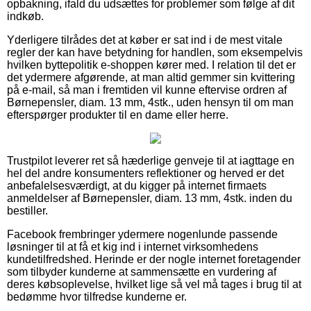
opbakning, ifald du udsættes for problemer som følge af dit
indkøb.
Yderligere tilrådes det at køber er sat ind i de mest vitale
regler der kan have betydning for handlen, som eksempelvis
hvilken byttepolitik e-shoppen kører med. I relation til det er
det ydermere afgørende, at man altid gemmer sin kvittering
på e-mail, så man i fremtiden vil kunne eftervise ordren af
Børnepensler, diam. 13 mm, 4stk., uden hensyn til om man
efterspørger produkter til en dame eller herre.
Trustpilot leverer ret så hæderlige genveje til at iagttage en
hel del andre konsumenters reflektioner og herved er det
anbefalelsesværdigt, at du kigger på internet firmaets
anmeldelser af Børnepensler, diam. 13 mm, 4stk. inden du
bestiller.
Facebook frembringer ydermere nogenlunde passende
løsninger til at få et kig ind i internet virksomhedens
kundetilfredshed. Herinde er der nogle internet foretagender
som tilbyder kunderne at sammensætte en vurdering af
deres købsoplevelse, hvilket lige så vel må tages i brug til at
bedømme hvor tilfredse kunderne er.