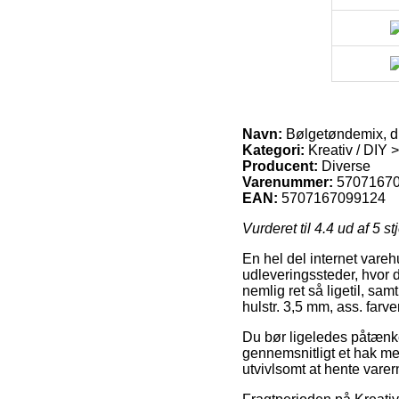
Navn:
Bølgetøndemix, dia
Kategori:
Kreativ / DIY >
Producent:
Diverse
Varenummer:
5707167
EAN:
5707167099124
Vurderet til
4.4
ud af 5 st
En hel del internet varehu
udleveringssteder, hvor d
nemlig ret så ligetil, sa
hulstr. 3,5 mm, ass. farve
Du bør ligeledes påtænke 
gennemsnitligt et hak mer
utvivlsomt at hente varer