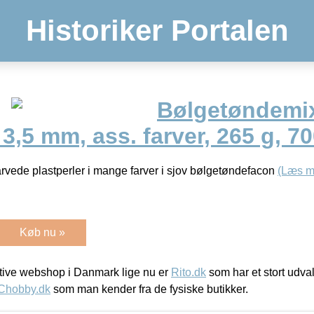
Historiker Portalen
Bølgetøndemix
 3,5 mm, ass. farver, 265 g, 7
vede plastperler i mange farver i sjov bølgetøndefacon
(Læs m
Køb nu »
ive webshop i Danmark lige nu er
Rito.dk
som har et stort udval
Chobby.dk
som man kender fra de fysiske butikker.