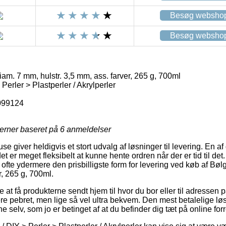
Besøg websho
Besøg websho
m. 7 mm, hulstr. 3,5 mm, ass. farver, 265 g, 700ml
 Perler > Plastperler / Akrylperler
099124
jerner baseret på
6
anmeldelser
se giver heldigvis et stort udvalg af løsninger til levering. En af
et er meget fleksibelt at kunne hente ordren når der er tid til de
mt ofte ydermere den prisbilligste form for levering ved køb af B
r, 265 g, 700ml.
at få produkterne sendt hjem til hvor du bor eller til adressen 
e pebret, men lige så vel ultra bekvem. Den mest betalelige løsn
ne selv, som jo er betinget af at du befinder dig tæt på online fo