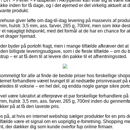
/ DIY > Perler > Plastperler / Akrylperler kan vise sig at være v
kke inden for få dage, og i det øjemed er det virkelig aktuelt a
evante produkt.
arehuse giver løfte om dag-til-dag levering på massevis af produ
m, hulstr. 3,5 mm, ass. farver, 265 g, 700ml, men som ikke des
et nøjagtigt tidspunkt, med det formål at de har en chance for at 
let drager hjemad.
er byder på portofri fragt, men i mange tilfælde afkræver det at 
den billigste leveringsudgave, som i de fleste tilfælde – om du b
rup – er at få dem til at levere din pakke til et afhentningssted.
mkommeligt for alle at finde de bedste priser hos forskellige shop
nternet forhandlere været tvunget til at nedsætte prisniveauet på
geledes til voksne – en hel del, og endda nogle gange sikre portof
vel være lukrativt at efterprøve et par forskellige forhandlere på
m, hulstr. 3,5 mm, ass. farver, 265 g, 700ml inden du gennemføre
ker på at få den laveste pris.
 på, at hvis en internet webshop sælger produkter for en pris de
tilfælde være et signal om en uoprigtig e-forretning. Shopping m
nt, der dækker dig som kunde overfor fup online firmaer.