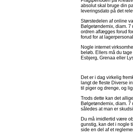
Fragtperioden på Kreativ 
absolut skal bruge din pa
leveringsdato på det rel
Størstedelen af online v
Bølgetøndemix, diam. 7 m
ordren aflægges forud for 
forud for at lagerpersona
Nogle internet virksomhed
beløb. Ellers må du tage 
Esbjerg, Grenaa eller Lyst
Det er i dag virkelig fre
langt de fleste Diverse i
til piger og drenge, og li
Trods dette kan det allige
Bølgetøndemix, diam. 7 m
således at man er skudsik
Du må imidlertid være obs
gunstig, kan det i nogle 
side en del af et regleme