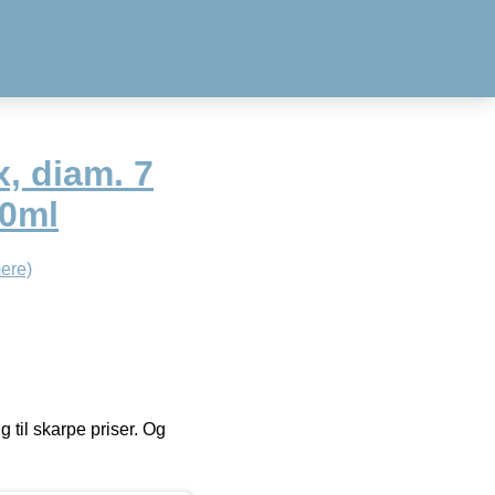
, diam. 7
00ml
ere)
g til skarpe priser. Og