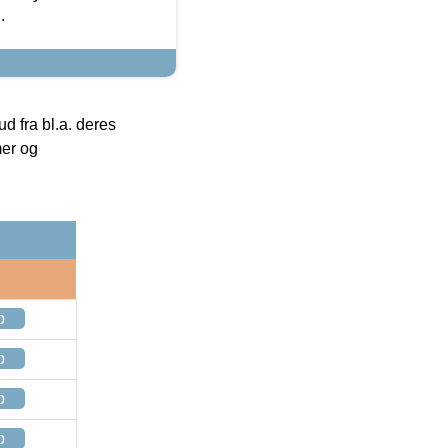
.
 fra bl.a. deres
mer og
p
p
p
p