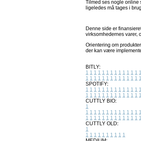
Tilmed ses nogle online 
ligeledes må tages i brug
Denne side er finansiere
virksomhedernes varer, og
Orientering om produkter
der kan være implementer
BITLY:
1
1
1
1
1
1
1
1
1
1
1
1
1
1
1
1
1
1
1
1
1
1
1
1
1
1
SPOTIFY:
1
1
1
1
1
1
1
1
1
1
1
1
1
1
1
1
1
1
1
1
1
1
1
1
1
1
CUTTLY BIO:
1
1
1
1
1
1
1
1
1
1
1
1
1
1
1
1
1
1
1
1
1
1
1
1
1
1
1
CUTTLY OLD:
1
1
1
1
1
1
1
1
1
1
1
MEDIUM: