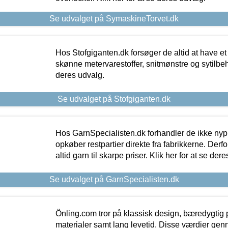
Se udvalget på SymaskineTorvet.dk
Hos Stofgiganten.dk forsøger de altid at have et
skønne metervarestoffer, snitmønstre og sytilbehø
deres udvalg.
Se udvalget på Stofgiganten.dk
Hos GarnSpecialisten.dk forhandler de ikke ny
opkøber restpartier direkte fra fabrikkerne. Derf
altid garn til skarpe priser. Klik her for at se der
Se udvalget på GarnSpecialisten.dk
Önling.com tror på klassisk design, bæredygtig p
materialer samt lang levetid. Disse værdier gen