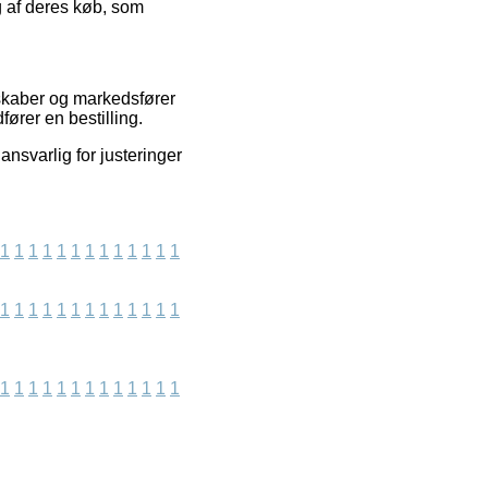
g af deres køb, som
lskaber og markedsfører
ører en bestilling.
nsvarlig for justeringer
1
1
1
1
1
1
1
1
1
1
1
1
1
1
1
1
1
1
1
1
1
1
1
1
1
1
1
1
1
1
1
1
1
1
1
1
1
1
1