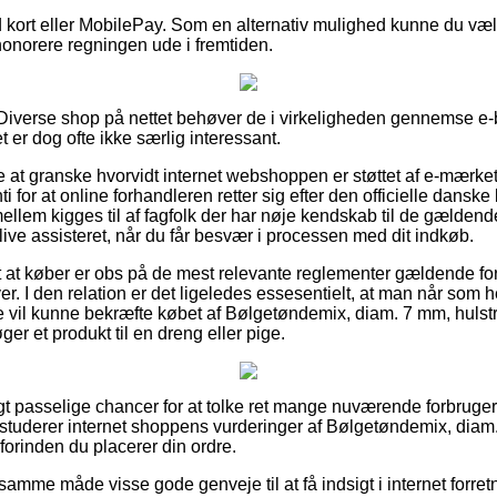
ed kort eller MobilePay. Som en alternativ mulighed kunne du væ
il honorere regningen ude i fremtiden.
Diverse shop på nettet behøver de i virkeligheden gennemse e-
t er dog ofte ikke særlig interessant.
 at granske hvorvidt internet webshoppen er støttet af e-mærket
i for at online forhandleren retter sig efter den officielle danske
lem kigges til af fagfolk der har nøje kendskab til de gældend
 blive assisteret, når du får besvær i processen med dit indkøb.
igt at køber er obs på de mest relevante reglementer gældende for
over. I den relation er det ligeledes essesentielt, at man når som
 vil kunne bekræfte købet af Bølgetøndemix, diam. 7 mm, hulstr.
er et produkt til en dreng eller pige.
vigt passelige chancer for at tolke ret mange nuværende forbruge
studerer internet shoppens vurderinger af Bølgetøndemix, diam.
 forinden du placerer din ordre.
mme måde visse gode genveje til at få indsigt i internet forretn