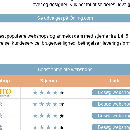
laver og designer. Klik her for at se deres udvalg
Se udvalget på Önling.com
t populære webshops og anmeldt dem med stjerner fra 1 til 5 ud
rrelse, kundeservice, brugervenlighed, betingelser, leveringsfor
Bedst anmeldte webshops
shop
Stjerner
Link
Besøg websho
Besøg websho
Besøg websho
Besøg websho