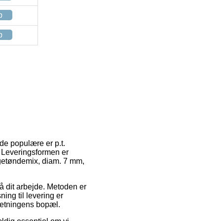
p
p
 de populære er p.t.
t. Leveringsformen er
ølgetøndemix, diam. 7 mm,
på dit arbejde. Metoden er
ing til levering er
rretningens bopæl.