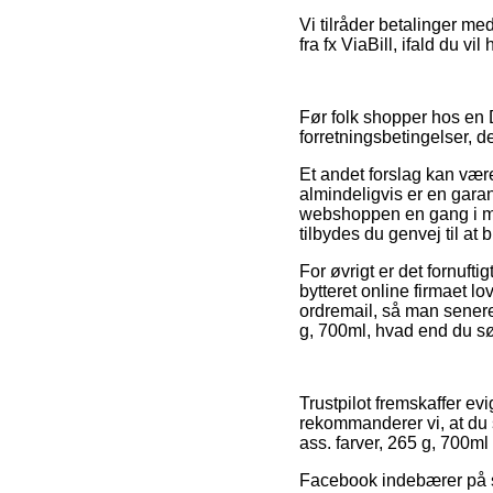
Vi tilråder betalinger m
fra fx ViaBill, ifald du v
Før folk shopper hos en 
forretningsbetingelser, de
Et andet forslag kan være
almindeligvis er en garant
webshoppen en gang i mel
tilbydes du genvej til at
For øvrigt er det fornuft
bytteret online firmaet l
ordremail, så man senere
g, 700ml, hvad end du søg
Trustpilot fremskaffer e
rekommanderer vi, at du 
ass. farver, 265 g, 700ml
Facebook indebærer på sa