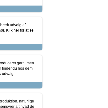
 bredt udvalg af
r. Klik her for at se
produceret garn, men
or finder du hos dem
es udvalg.
roduktion, naturlige
nemsyrer alt hvad de