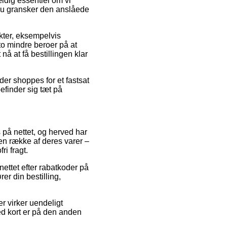
ældig essentiel om vi
t du gransker den anslåede
kter, eksempelvis
to mindre beroer på at
nå at få bestillingen klar
der shoppes for et fastsat
efinder sig tæt på
s på nettet, og herved har
 en række af deres varer –
ri fragt.
 nettet efter rabatkoder på
r din bestilling,
r virker uendeligt
ed kort er på den anden