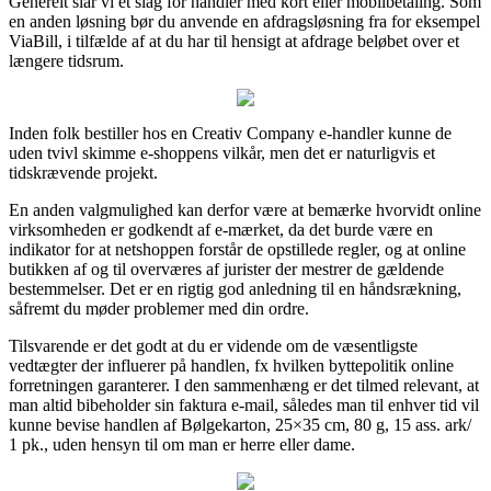
Generelt slår vi et slag for handler med kort eller mobilbetaling. Som
en anden løsning bør du anvende en afdragsløsning fra for eksempel
ViaBill, i tilfælde af at du har til hensigt at afdrage beløbet over et
længere tidsrum.
Inden folk bestiller hos en Creativ Company e-handler kunne de
uden tvivl skimme e-shoppens vilkår, men det er naturligvis et
tidskrævende projekt.
En anden valgmulighed kan derfor være at bemærke hvorvidt online
virksomheden er godkendt af e-mærket, da det burde være en
indikator for at netshoppen forstår de opstillede regler, og at online
butikken af og til overværes af jurister der mestrer de gældende
bestemmelser. Det er en rigtig god anledning til en håndsrækning,
såfremt du møder problemer med din ordre.
Tilsvarende er det godt at du er vidende om de væsentligste
vedtægter der influerer på handlen, fx hvilken byttepolitik online
forretningen garanterer. I den sammenhæng er det tilmed relevant, at
man altid bibeholder sin faktura e-mail, således man til enhver tid vil
kunne bevise handlen af Bølgekarton, 25×35 cm, 80 g, 15 ass. ark/
1 pk., uden hensyn til om man er herre eller dame.