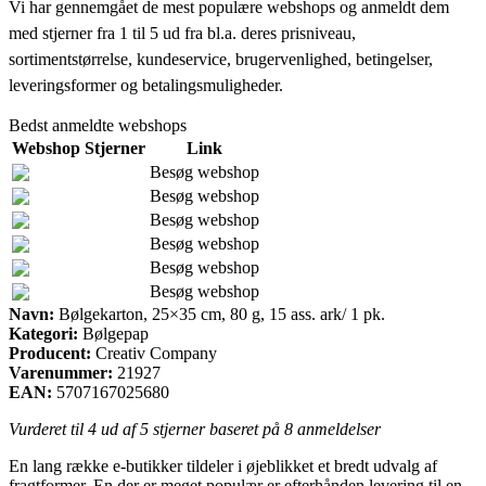
Vi har gennemgået de mest populære webshops og anmeldt dem
med stjerner fra 1 til 5 ud fra bl.a. deres prisniveau,
sortimentstørrelse, kundeservice, brugervenlighed, betingelser,
leveringsformer og betalingsmuligheder.
Bedst anmeldte webshops
Webshop
Stjerner
Link
Besøg webshop
Besøg webshop
Besøg webshop
Besøg webshop
Besøg webshop
Besøg webshop
Navn:
Bølgekarton, 25×35 cm, 80 g, 15 ass. ark/ 1 pk.
Kategori:
Bølgepap
Producent:
Creativ Company
Varenummer:
21927
EAN:
5707167025680
Vurderet til
4
ud af 5 stjerner baseret på
8
anmeldelser
En lang række e-butikker tildeler i øjeblikket et bredt udvalg af
fragtformer. En der er meget populær er efterhånden levering til en