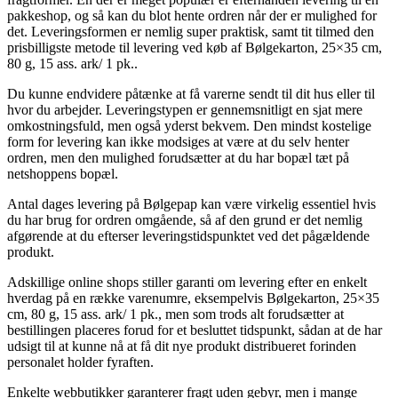
pakkeshop, og så kan du blot hente ordren når der er mulighed for
det. Leveringsformen er nemlig super praktisk, samt tit tilmed den
prisbilligste metode til levering ved køb af Bølgekarton, 25×35 cm,
80 g, 15 ass. ark/ 1 pk..
Du kunne endvidere påtænke at få varerne sendt til dit hus eller til
hvor du arbejder. Leveringstypen er gennemsnitligt en sjat mere
omkostningsfuld, men også yderst bekvem. Den mindst kostelige
form for levering kan ikke modsiges at være at du selv henter
ordren, men den mulighed forudsætter at du har bopæl tæt på
netshoppens bopæl.
Antal dages levering på Bølgepap kan være virkelig essentiel hvis
du har brug for ordren omgående, så af den grund er det nemlig
afgørende at du efterser leveringstidspunktet ved det pågældende
produkt.
Adskillige online shops stiller garanti om levering efter en enkelt
hverdag på en række varenumre, eksempelvis Bølgekarton, 25×35
cm, 80 g, 15 ass. ark/ 1 pk., men som trods alt forudsætter at
bestillingen placeres forud for et besluttet tidspunkt, sådan at de har
udsigt til at kunne nå at få dit nye produkt distribueret forinden
personalet holder fyraften.
Enkelte webbutikker garanterer fragt uden gebyr, men i mange