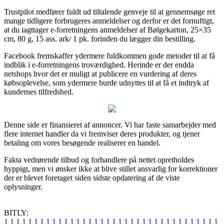
Trustpilot medfører fuldt ud tiltalende genveje til at gennemsøge ret
mange tidligere forbrugeres anmeldelser og derfor er det fornuftigt,
at du iagttager e-forretningens anmeldelser af Bølgekarton, 25×35
cm, 80 g, 15 ass. ark/ 1 pk. forinden du lægger din bestilling.
Facebook fremskaffer ydermere fuldkommen gode metoder til at få
indblik i e-forretningens troværdighed. Herinde er der endda
netshops hvor det er muligt at publicere en vurdering af deres
købsoplevelse, som ydermere burde udnyttes til at få et indtryk af
kundernes tilfredshed.
Denne side er finansieret af annoncer. Vi har faste samarbejder med
flere internet handler da vi fremviser deres produkter, og tjener
betaling om vores besøgende realiserer en handel.
Fakta vedrørende tilbud og forhandlere på nettet opretholdes
hyppigt, men vi ønsker ikke at blive stillet ansvarlig for korrektioner
der er blevet foretaget siden sidste opdatering af de viste
oplysninger.
BITLY:
1
1
1
1
1
1
1
1
1
1
1
1
1
1
1
1
1
1
1
1
1
1
1
1
1
1
1
1
1
1
1
1
1
1
1
1