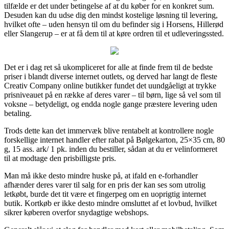
tilfælde er det under betingelse af at du køber for en konkret sum.
Desuden kan du udse dig den mindst kostelige løsning til levering,
hvilket ofte – uden hensyn til om du befinder sig i Horsens, Hillerød
eller Slangerup – er at få dem til at køre ordren til et udleveringssted.
Det er i dag ret så ukompliceret for alle at finde frem til de bedste
priser i blandt diverse internet outlets, og derved har langt de fleste
Creativ Company online butikker fundet det uundgåeligt at trykke
prisniveauet på en række af deres varer – til børn, lige så vel som til
voksne – betydeligt, og endda nogle gange præstere levering uden
betaling.
Trods dette kan det immervæk blive rentabelt at kontrollere nogle
forskellige internet handler efter rabat på Bølgekarton, 25×35 cm, 80
g, 15 ass. ark/ 1 pk. inden du bestiller, sådan at du er velinformeret
til at modtage den prisbilligste pris.
Man må ikke desto mindre huske på, at ifald en e-forhandler
afhænder deres varer til salg for en pris der kan ses som utrolig
letkøbt, burde det tit være et fingerpeg om en uoprigtig internet
butik. Kortkøb er ikke desto mindre omsluttet af et lovbud, hvilket
sikrer køberen overfor snydagtige webshops.