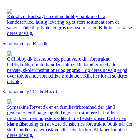
Rito.dk er kort sagt en online hobby butik med høj
kundeservice, hurtig levering og et stort sortiment som de
sælger både til private, engros og institutioner. Klik her for at se
deres udvalg.
Se udvalget på Rito.dk
CChobby.dk bestræber sig på at være din foretrukne
hobbybutik, når du handler online. De handler med alle –
private, skoler/institutioner og engros – og deres udvalg er på
over tolvtusinde forskellige produkter. Klik her for at se deres
udvalg.
Se udvalget på CChobby.dk
SymaskineTorvet.dk er en familievirksomhed der går 3
generationer tilbage, og de lægger en stor ære i at sælge
produkter i den højeste kvalitet til de bedste priser. De har en
klar målsætning om at være danskernes foretrukne butik når der
skal handles ny symaskine eller overlocker. Klik her for at se
deres udvalg.