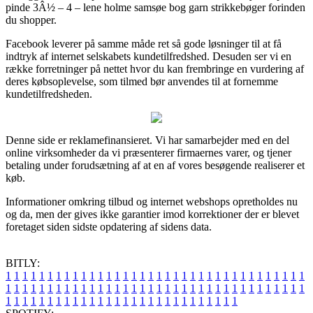
pinde 3Â½ – 4 – lene holme samsøe bog garn strikkebøger forinden
du shopper.
Facebook leverer på samme måde ret så gode løsninger til at få
indtryk af internet selskabets kundetilfredshed. Desuden ser vi en
række forretninger på nettet hvor du kan frembringe en vurdering af
deres købsoplevelse, som tilmed bør anvendes til at fornemme
kundetilfredsheden.
Denne side er reklamefinansieret. Vi har samarbejder med en del
online virksomheder da vi præsenterer firmaernes varer, og tjener
betaling under forudsætning af at en af vores besøgende realiserer et
køb.
Informationer omkring tilbud og internet webshops opretholdes nu
og da, men der gives ikke garantier imod korrektioner der er blevet
foretaget siden sidste opdatering af sidens data.
BITLY:
1
1
1
1
1
1
1
1
1
1
1
1
1
1
1
1
1
1
1
1
1
1
1
1
1
1
1
1
1
1
1
1
1
1
1
1
1
1
1
1
1
1
1
1
1
1
1
1
1
1
1
1
1
1
1
1
1
1
1
1
1
1
1
1
1
1
1
1
1
1
1
1
1
1
1
1
1
1
1
1
1
1
1
1
1
1
1
1
1
1
1
1
1
1
1
1
1
1
1
1