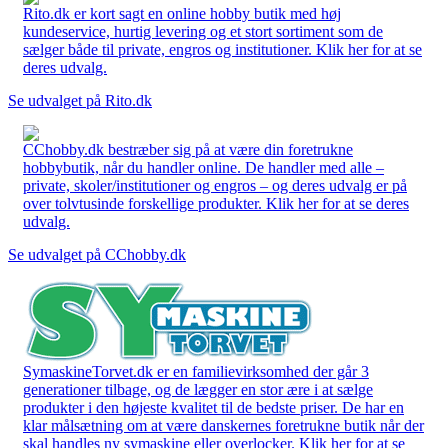
Rito.dk er kort sagt en online hobby butik med høj
kundeservice, hurtig levering og et stort sortiment som de
sælger både til private, engros og institutioner. Klik her for at se
deres udvalg.
Se udvalget på Rito.dk
CChobby.dk bestræber sig på at være din foretrukne
hobbybutik, når du handler online. De handler med alle –
private, skoler/institutioner og engros – og deres udvalg er på
over tolvtusinde forskellige produkter. Klik her for at se deres
udvalg.
Se udvalget på CChobby.dk
SymaskineTorvet.dk er en familievirksomhed der går 3
generationer tilbage, og de lægger en stor ære i at sælge
produkter i den højeste kvalitet til de bedste priser. De har en
klar målsætning om at være danskernes foretrukne butik når der
skal handles ny symaskine eller overlocker. Klik her for at se