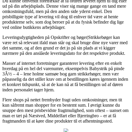
Du kunne omvendt foretrække at få ordren leveret hjem til dig eller
ud på din arbejdsplads. Denne viser sig mange gange en tand mere
omkostningsfuld, men på den anden side yderst enkel. Den
prisbilligste type af levering vil dog til enhver tid være at hente
produkterne selv, som dog beroer på at du fysisk befinder dig lige
ved online butikkens arbejdslager.
Leveringsdygtigheden på Opskrifter og bøger|Strikkebøger kan
være ret så relevant ifald man står og skal bruge dine nye varer med
det samme, og af den grund er det jo på sin plads at vi kigger
nærmere på den anslåede leveringsdato for det respektive produkt.
Masser af internet forretninger garanterer levering efter en enkelt
hverdag på en hel del varenumre, eksempelvis Babystrik på pinde
3Â½ – 4 – lene holme samsøe bog garn strikkebøger, men vær
påpasselig da det stiller krav om at bestillingen køres igennem inden
et konkret tidspunkt, så at de kan nå at få bestillingen ud af døren
inden personalet tager hjem.
Flere shops på nettet frembyder fragt uden omkostninger, men tit
kun såfremt man shopper for en bestemt sum. I øvrigt kunne du
snuppe den mest prisbevidste fragtmulighed, som oftest – uanset om
man er tæt på Næstved, Middelfart eller Bjerringbro – er at få
fragtmanden til at køre dine produkter til et afhentningssted.