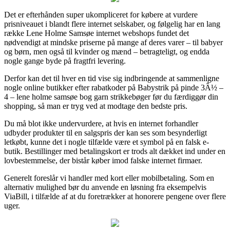
Det er efterhånden super ukompliceret for købere at vurdere
prisniveauet i blandt flere internet selskaber, og følgelig har en lang
række Lene Holme Samsøe internet webshops fundet det
nødvendigt at mindske priserne på mange af deres varer – til babyer
og børn, men også til kvinder og mænd – betragteligt, og endda
nogle gange byde på fragtfri levering.
Derfor kan det til hver en tid vise sig indbringende at sammenligne
nogle online butikker efter rabatkoder på Babystrik på pinde 3Â½ –
4 – lene holme samsøe bog garn strikkebøger før du færdiggør din
shopping, så man er tryg ved at modtage den bedste pris.
Du må blot ikke undervurdere, at hvis en internet forhandler
udbyder produkter til en salgspris der kan ses som besynderligt
letkøbt, kunne det i nogle tilfælde være et symbol på en falsk e-
butik. Bestillinger med betalingskort er trods alt dækket ind under en
lovbestemmelse, der bistår køber imod falske internet firmaer.
Generelt foreslår vi handler med kort eller mobilbetaling. Som en
alternativ mulighed bør du anvende en løsning fra eksempelvis
ViaBill, i tilfælde af at du foretrækker at honorere pengene over flere
uger.