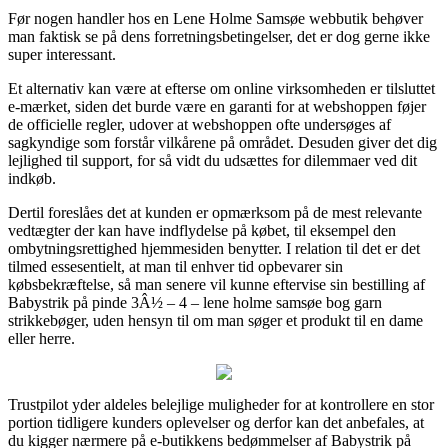
Før nogen handler hos en Lene Holme Samsøe webbutik behøver
man faktisk se på dens forretningsbetingelser, det er dog gerne ikke
super interessant.
Et alternativ kan være at efterse om online virksomheden er tilsluttet
e-mærket, siden det burde være en garanti for at webshoppen føjer
de officielle regler, udover at webshoppen ofte undersøges af
sagkyndige som forstår vilkårene på området. Desuden giver det dig
lejlighed til support, for så vidt du udsættes for dilemmaer ved dit
indkøb.
Dertil foreslåes det at kunden er opmærksom på de mest relevante
vedtægter der kan have indflydelse på købet, til eksempel den
ombytningsrettighed hjemmesiden benytter. I relation til det er det
tilmed essesentielt, at man til enhver tid opbevarer sin
købsbekræftelse, så man senere vil kunne eftervise sin bestilling af
Babystrik på pinde 3Â½ – 4 – lene holme samsøe bog garn
strikkebøger, uden hensyn til om man søger et produkt til en dame
eller herre.
Trustpilot yder aldeles belejlige muligheder for at kontrollere en stor
portion tidligere kunders oplevelser og derfor kan det anbefales, at
du kigger nærmere på e-butikkens bedømmelser af Babystrik på