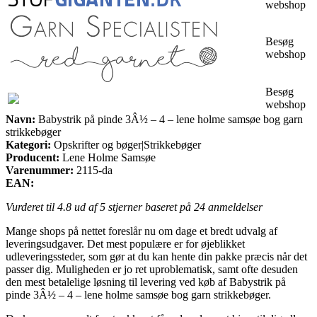
webshop
Besøg
webshop
Besøg
webshop
Navn:
Babystrik på pinde 3Â½ – 4 – lene holme samsøe bog garn
strikkebøger
Kategori:
Opskrifter og bøger|Strikkebøger
Producent:
Lene Holme Samsøe
Varenummer:
2115-da
EAN:
Vurderet til
4.8
ud af 5 stjerner baseret på
24
anmeldelser
Mange shops på nettet foreslår nu om dage et bredt udvalg af
leveringsudgaver. Det mest populære er for øjeblikket
udleveringssteder, som gør at du kan hente din pakke præcis når det
passer dig. Muligheden er jo ret uproblematisk, samt ofte desuden
den mest betalelige løsning til levering ved køb af Babystrik på
pinde 3Â½ – 4 – lene holme samsøe bog garn strikkebøger.