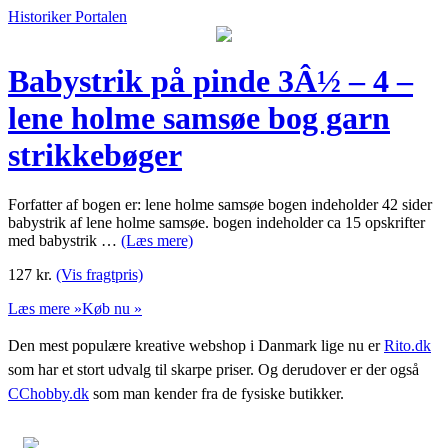
Historiker Portalen
Babystrik på pinde 3Â½ – 4 –
lene holme samsøe bog garn
strikkebøger
Forfatter af bogen er: lene holme samsøe bogen indeholder 42 sider
babystrik af lene holme samsøe. bogen indeholder ca 15 opskrifter
med babystrik …
(Læs mere)
127
kr.
(Vis fragtpris)
Læs mere »
Køb nu »
Den mest populære kreative webshop i Danmark lige nu er
Rito.dk
som har et stort udvalg til skarpe priser. Og derudover er der også
CChobby.dk
som man kender fra de fysiske butikker.