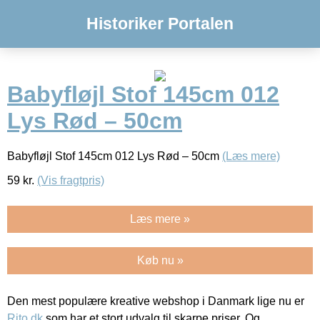
Historiker Portalen
Babyfløjl Stof 145cm 012
Lys Rød – 50cm
Babyfløjl Stof 145cm 012 Lys Rød – 50cm
(Læs mere)
59
kr.
(Vis fragtpris)
Læs mere »
Køb nu »
Den mest populære kreative webshop i Danmark lige nu er
Rito.dk
som har et stort udvalg til skarpe priser. Og