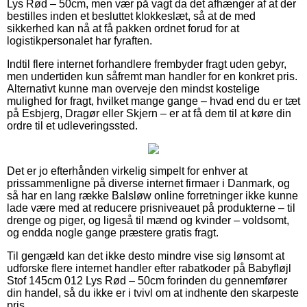
Lys Rød – 50cm, men vær på vagt da det afhænger af at der
bestilles inden et besluttet klokkeslæt, så at de med
sikkerhed kan nå at få pakken ordnet forud for at
logistikpersonalet har fyraften.
Indtil flere internet forhandlere frembyder fragt uden gebyr,
men undertiden kun såfremt man handler for en konkret pris.
Alternativt kunne man overveje den mindst kostelige
mulighed for fragt, hvilket mange gange – hvad end du er tæt
på Esbjerg, Dragør eller Skjern – er at få dem til at køre din
ordre til et udleveringssted.
Det er jo efterhånden virkelig simpelt for enhver at
prissammenligne på diverse internet firmaer i Danmark, og
så har en lang række Balsløw online forretninger ikke kunne
lade være med at reducere prisniveauet på produkterne – til
drenge og piger, og ligeså til mænd og kvinder – voldsomt,
og endda nogle gange præstere gratis fragt.
Til gengæld kan det ikke desto mindre vise sig lønsomt at
udforske flere internet handler efter rabatkoder på Babyfløjl
Stof 145cm 012 Lys Rød – 50cm forinden du gennemfører
din handel, så du ikke er i tvivl om at indhente den skarpeste
pris.