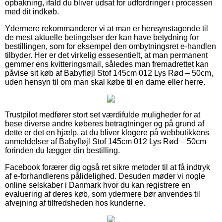
opbakning, ifald du bliver udsat for udfordringer i processen
med dit indkøb.
Ydermere rekommanderer vi at man er hensynstagende til
de mest aktuelle betingelser der kan have betydning for
bestillingen, som for eksempel den ombytningsret e-handlen
tilbyder. Her er det virkelig essesentielt, at man permanent
gemmer ens kvitteringsmail, således man fremadrettet kan
påvise sit køb af Babyfløjl Stof 145cm 012 Lys Rød – 50cm,
uden hensyn til om man skal købe til en dame eller herre.
Trustpilot medfører stort set værdifulde muligheder for at
bese diverse andre køberes betragtninger og på grund af
dette er det en hjælp, at du bliver klogere på webbutikkens
anmeldelser af Babyfløjl Stof 145cm 012 Lys Rød – 50cm
forinden du lægger din bestilling.
Facebook forærer dig også ret sikre metoder til at få indtryk
af e-forhandlerens pålidelighed. Desuden møder vi nogle
online selskaber i Danmark hvor du kan registrere en
evaluering af deres køb, som ydermere bør anvendes til
afvejning af tilfredsheden hos kunderne.