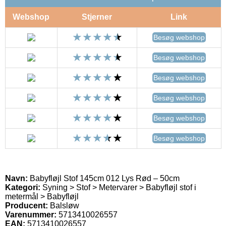
Webshop
Stjerner
Link
Besøg webshop
Besøg webshop
Besøg webshop
Besøg webshop
Besøg webshop
Besøg webshop
Navn:
Babyfløjl Stof 145cm 012 Lys Rød – 50cm
Kategori:
Syning > Stof > Metervarer > Babyfløjl stof i
metermål > Babyfløjl
Producent:
Balsløw
Varenummer:
5713410026557
EAN:
5713410026557