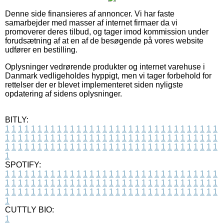
Denne side finansieres af annoncer. Vi har faste
samarbejder med masser af internet firmaer da vi
promoverer deres tilbud, og tager imod kommission under
forudsætning af at en af de besøgende på vores website
udfører en bestilling.
Oplysninger vedrørende produkter og internet varehuse i
Danmark vedligeholdes hyppigt, men vi tager forbehold for
rettelser der er blevet implementeret siden nyligste
opdatering af sidens oplysninger.
BITLY:
1
1
1
1
1
1
1
1
1
1
1
1
1
1
1
1
1
1
1
1
1
1
1
1
1
1
1
1
1
1
1
1
1
1
1
1
1
1
1
1
1
1
1
1
1
1
1
1
1
1
1
1
1
1
1
1
1
1
1
1
1
1
1
1
1
1
1
1
1
1
1
1
1
1
1
1
1
1
1
1
1
1
1
1
1
1
1
1
1
1
1
1
1
1
1
1
1
1
1
1
SPOTIFY:
1
1
1
1
1
1
1
1
1
1
1
1
1
1
1
1
1
1
1
1
1
1
1
1
1
1
1
1
1
1
1
1
1
1
1
1
1
1
1
1
1
1
1
1
1
1
1
1
1
1
1
1
1
1
1
1
1
1
1
1
1
1
1
1
1
1
1
1
1
1
1
1
1
1
1
1
1
1
1
1
1
1
1
1
1
1
1
1
1
1
1
1
1
1
1
1
1
1
1
1
CUTTLY BIO:
1