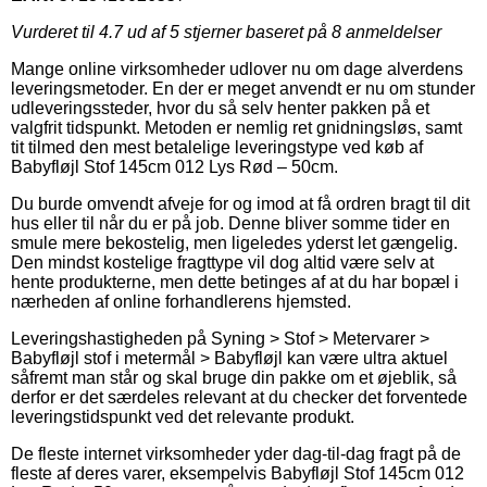
Vurderet til
4.7
ud af 5 stjerner baseret på
8
anmeldelser
Mange online virksomheder udlover nu om dage alverdens
leveringsmetoder. En der er meget anvendt er nu om stunder
udleveringssteder, hvor du så selv henter pakken på et
valgfrit tidspunkt. Metoden er nemlig ret gnidningsløs, samt
tit tilmed den mest betalelige leveringstype ved køb af
Babyfløjl Stof 145cm 012 Lys Rød – 50cm.
Du burde omvendt afveje for og imod at få ordren bragt til dit
hus eller til når du er på job. Denne bliver somme tider en
smule mere bekostelig, men ligeledes yderst let gængelig.
Den mindst kostelige fragttype vil dog altid være selv at
hente produkterne, men dette betinges af at du har bopæl i
nærheden af online forhandlerens hjemsted.
Leveringshastigheden på Syning > Stof > Metervarer >
Babyfløjl stof i metermål > Babyfløjl kan være ultra aktuel
såfremt man står og skal bruge din pakke om et øjeblik, så
derfor er det særdeles relevant at du checker det forventede
leveringstidspunkt ved det relevante produkt.
De fleste internet virksomheder yder dag-til-dag fragt på de
fleste af deres varer, eksempelvis Babyfløjl Stof 145cm 012