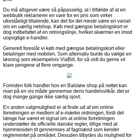
Du må alligevel være så påpasselig, at i tilfælde af at en
webbutik reklamerer en vare for en pris som virker
uforståeligt tiltalende, kan det for det meste være en varsel
om en uærlig netshop. Køb med gængse betalingskort er
dog indbefattet af en retningslinje, hvilket skærmer en imod
uoprigtige e-handler.
Generelt foreslår vi køb med gængse betalingskort eller
betalinger med mobilen. Som alternativ burde du vælge en
løsning som eksempelvis ViaBill, for så vidt du gerne vil
klare pengene af flere omgange.
Forinden folk handler hos en Balsløw shop på nettet kan
man på en vis måde gennemse dens handelsvilkår, det er
dog mange gange ikke særlig sjovt.
En anden valgmulighed er at finde ud af om online
forretningen er medlem af e-mærke ordningen, fordi det
længe har været et signal om at online forretningen
understøtter de officielle danske regler, tillige med at
hjemmesiden tit gennemses af fagmænd som kender
reglementet på området. Desuden tilbydes du mulighed for