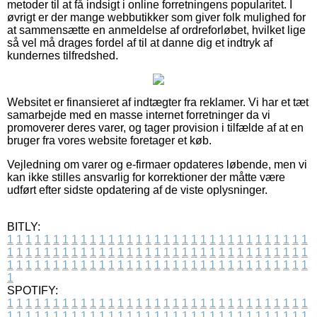
metoder til at få indsigt i online forretningens popularitet. I
øvrigt er der mange webbutikker som giver folk mulighed for
at sammensætte en anmeldelse af ordreforløbet, hvilket lige
så vel må drages fordel af til at danne dig et indtryk af
kundernes tilfredshed.
Websitet er finansieret af indtægter fra reklamer. Vi har et tæt
samarbejde med en masse internet forretninger da vi
promoverer deres varer, og tager provision i tilfælde af at en
bruger fra vores website foretager et køb.
Vejledning om varer og e-firmaer opdateres løbende, men vi
kan ikke stilles ansvarlig for korrektioner der måtte være
udført efter sidste opdatering af de viste oplysninger.
BITLY:
1
1
1
1
1
1
1
1
1
1
1
1
1
1
1
1
1
1
1
1
1
1
1
1
1
1
1
1
1
1
1
1
1
1
1
1
1
1
1
1
1
1
1
1
1
1
1
1
1
1
1
1
1
1
1
1
1
1
1
1
1
1
1
1
1
1
1
1
1
1
1
1
1
1
1
1
1
1
1
1
1
1
1
1
1
1
1
1
1
1
1
1
1
1
1
1
1
1
1
1
SPOTIFY:
1
1
1
1
1
1
1
1
1
1
1
1
1
1
1
1
1
1
1
1
1
1
1
1
1
1
1
1
1
1
1
1
1
1
1
1
1
1
1
1
1
1
1
1
1
1
1
1
1
1
1
1
1
1
1
1
1
1
1
1
1
1
1
1
1
1