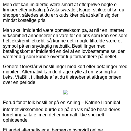
Men det kan imidlertid være smart at efterprøve nogle e-
firmaer efter udsalg på Asta sweater, Isager strikkekit før du
shopper, således at du er skudsikker på at skaffe sig den
mindst kostelige pris.
Man skal imidlertid være opmærksom på, at når en internet
virksomhed annoncerer en vare for en pris som kan ses som
helt ekstremt letkøbt, så kunne det i nogle tilfælde være et
symbol på en snydagtig netbutik. Bestillinger med
betalingskort er imidlertid en del af en lovbestemmelse, der
værner dig som kunde overfor fup forhandlere på nettet.
Generelt foreslår vi bestillinger med kort eller betalinger med
mobilen. Alternativt kan du drage nytte af en løsning fra
f.eks. ViaBill, i tilfælde af at du tilstræber at afdrage prisen
over en periode.
Forud for at folk bestiller på en Ãnling – Katrine Hannibal
internet virksomhed burde de på en vis måde bese deres
forretningsaftale, men det er normalt ikke specielt
ophidsende.
Et andet alternativ er at bemærke hvorvidt online