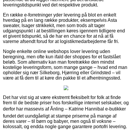
leveringstidspunkt ved det respektive produkt.
En række e-forretninger yder levering på blot en enkelt
hverdag på en lang række produkter, eksempelvis Asta
sweater, Isager strikkekit, men som trods alt tager
udgangspunkt i at bestillingen køres igennem tidligere end
et givent tidspunkt, så de har en chance for at nå at få
varerne afsendt forud for at logistikmedarbejderne får fri.
Nogle enkelte online webshops lover levering uden
beregning, men ofte kun ifald der shoppes for et fastslået
beløb. Som alternativ kan man foretrække den mindst
kostelige leveringsform, som mange gange – hvad end man
opholder sig nær Silkeborg, Hjørring eller Grindsted – vil
være at få dem til at køre din pakke til et afhentningssted.
Det har vist sig at være ekstremt fleksibelt for folk at finde
frem til de bedste priser hos forskellige internet selskaber, og
derfor har massevis af Ãnling – Katrine Hannibal e-butikker
fundet det uundgåeligt at stampe priserne på mange af
deres varer – til børn og babyer, men også til voksne –
kolossalt, og endda nogle gange garantere portofri levering.