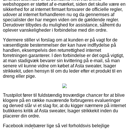
webshoppen er støttet af e-mærket, siden det skulle være en
sikkerhed for at internet firmaet forsvarer de officielle regler,
udover at internet forhandleren nu og da gennemses af
specialister der har megen viden om de gældende regler.
Derudover tilbydes du mulighed for assistance, såfremt du
oplever vanskeligheder i forbindelse med din ordre.
Ydermere stiller vi forslag om at kunden er på vagt for de
væsentligste bestemmelser der kan have indflydelse på
handlen, eksempelvis den returrettighed internet
forretningen garanterer. I den forbindelse er det også vigtigt,
at man stadigvæk bevarer sin kvittering på e-mail, så man
senere vil kunne vidne om købet af Asta sweater, Isager
strikkekit, uden hensyn til om du leder efter et produkt til en
dreng eller pige.
Trustpilot fører til fuldstændig troværdige chancer for at blive
klogere på en række nuværende forbrugeres evalueringer
og derved slår vi et slag for, at du kigger nærmere på internet
butikkens kritik af Asta sweater, Isager strikkekit inden du
placerer din ordre.
Facebook indebærer lige så vel forholdsvis belejlige