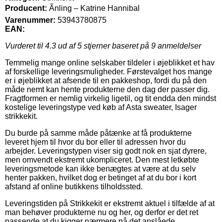
Producent:
Ãnling – Katrine Hannibal
Varenummer:
53943780875
EAN:
Vurderet til
4.3
ud af 5 stjerner baseret på
9
anmeldelser
Temmelig mange online selskaber tildeler i øjeblikket et hav
af forskellige leveringsmuligheder. Førstevalget hos mange
er i øjeblikket at afsende til en pakkeshop, fordi du på den
måde nemt kan hente produkterne den dag der passer dig.
Fragtformen er nemlig virkelig ligetil, og tit endda den mindst
kostelige leveringstype ved køb af Asta sweater, Isager
strikkekit.
Du burde på samme måde påtænke at få produkterne
leveret hjem til hvor du bor eller til adressen hvor du
arbejder. Leveringstypen viser sig godt nok en sjat dyrere,
men omvendt ekstremt ukompliceret. Den mest letkøbte
leveringsmetode kan ikke benægtes at være at du selv
henter pakken, hvilket dog er betinget af at du bor i kort
afstand af online butikkens tilholdssted.
Leveringstiden på Strikkekit er ekstremt aktuel i tilfælde af at
man behøver produkterne nu og her, og derfor er det ret
passende at du kigger nærmere på det anslåede