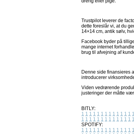
dreng eller pige.
Trustpilot leverer de fact
dette foreslår vi, at du
14×14 cm, antik sølv, hvid
Facebook byder på tillig
mange internet forhandle
brug til afvejning af kun
Denne side finansieres a
introducerer virksomheder
Viden vedrørende produkt
justeringer der måtte vær
BITLY:
1
1
1
1
1
1
1
1
1
1
1
1
1
1
1
1
1
1
1
1
1
1
1
1
1
1
SPOTIFY:
1
1
1
1
1
1
1
1
1
1
1
1
1