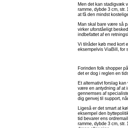
Men det kan stadigvæk væ
ramme, dybde 3 cm, str. 14
at få den mindst kostelige
Man skal bare være så på
virker uforståeligt beske
indbefattet af en retning
Vi tilråder køb med kort
eksempelvis ViaBill, for s
Forinden folk shopper på
det er dog i reglen en t
Et alternativt forslag k
være en antydning af at in
gennemses af specialis
dig genvej til support, nå
Ligeså er det smart at kø
eksempel den byttepolitik
tid bevarer ens ordremai
ramme, dybde 3 cm, str. 1