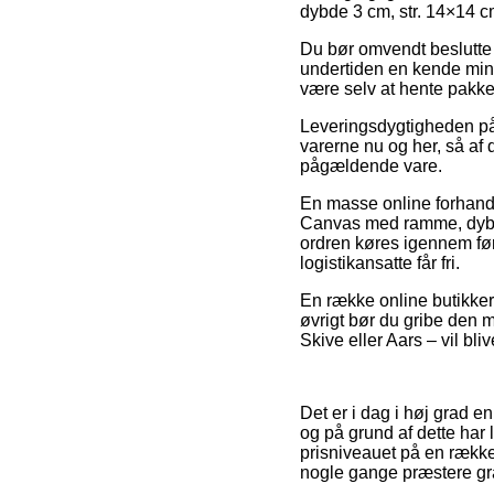
dybde 3 cm, str. 14×14 cm,
Du bør omvendt beslutte d
undertiden en kende mindre
være selv at hente pakke
Leveringsdygtigheden på
varerne nu og her, så af 
pågældende vare.
En masse online forhand
Canvas med ramme, dybde 
ordren køres igennem før e
logistikansatte får fri.
En række online butikker 
øvrigt bør du gribe den 
Skive eller Aars – vil bliv
Det er i dag i høj grad en
og på grund af dette har 
prisniveauet på en række 
nogle gange præstere grat