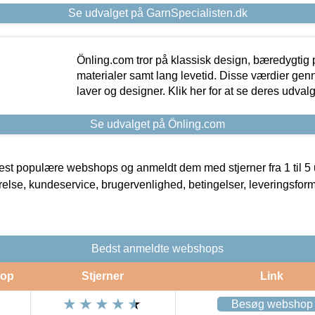
Se udvalget på GarnSpecialisten.dk
Önling.com tror på klassisk design, bæredygtig p
materialer samt lang levetid. Disse værdier gen
laver og designer. Klik her for at se deres udvalg
Se udvalget på Önling.com
t populære webshops og anmeldt dem med stjerner fra 1 til 5 ud
rrelse, kundeservice, brugervenlighed, betingelser, leveringsfor
Bedst anmeldte webshops
op
Stjerner
Link
Besøg webshop