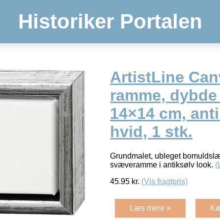
Historiker Portalen
ArtistLine Ca
ramme, dybde 3
14×14 cm, anti
hvid, 1 stk.
Grundmalet, ubleget bomuldslærr
svæveramme i antiksølv look.
(
45.95
kr.
(Vis fragtpris)
Læs mere »
Kø