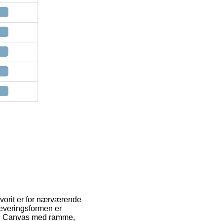
avorit er for nærværende
 Leveringsformen er
Line Canvas med ramme,