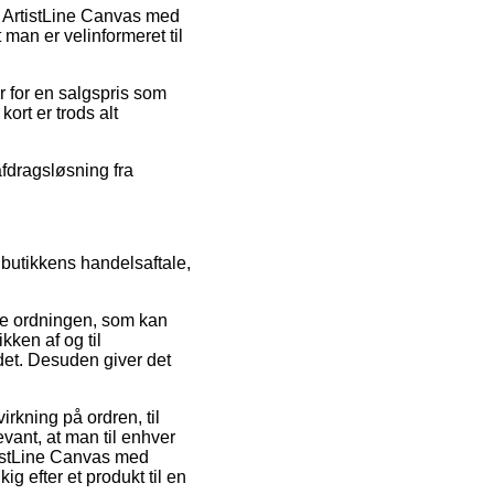
å ArtistLine Canvas med
 man er velinformeret til
 for en salgspris som
ort er trods alt
afdragsløsning fra
 butikkens handelsaftale,
rke ordningen, som kan
kken af og til
et. Desuden giver det
rkning på ordren, til
evant, at man til enhver
tistLine Canvas med
g efter et produkt til en