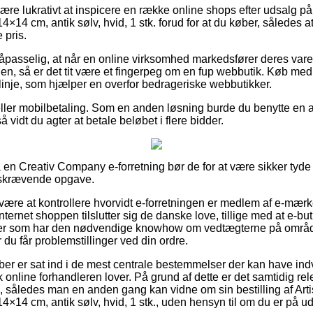
re lukrativt at inspicere en række online shops efter udsalg p
×14 cm, antik sølv, hvid, 1 stk. forud for at du køber, således at
 pris.
passelig, at når en online virksomhed markedsfører deres varer
den, så er det tit være et fingerpeg om en fup webbutik. Køb med k
slinje, som hjælper en overfor bedrageriske webbutikker.
 eller mobilbetaling. Som en anden løsning burde du benytte en 
å vidt du agter at betale beløbet i flere bidder.
 en Creativ Company e-forretning bør de for at være sikker tyde
idskrævende opgave.
an være at kontrollere hvorvidt e-forretningen er medlem af e-mæ
ternet shoppen tilslutter sig de danske love, tillige med at e-buti
ter som har den nødvendige knowhow om vedtægterne på områd
r du får problemstillinger ved din ordre.
ber er sat ind i de mest centrale bestemmelser der kan have indvi
 online forhandleren lover. På grund af dette er det samtidig rel
l, således man en anden gang kan vidne om sin bestilling af Ar
4×14 cm, antik sølv, hvid, 1 stk., uden hensyn til om du er på udki