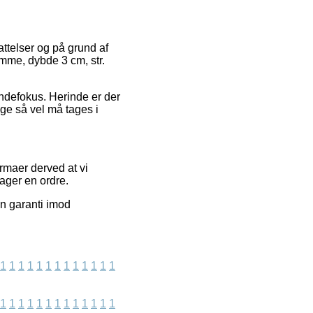
fattelser og på grund af
mme, dybde 3 cm, str.
undefokus. Herinde er der
ge så vel må tages i
rmaer derved at vi
ager en ordre.
en garanti imod
1
1
1
1
1
1
1
1
1
1
1
1
1
1
1
1
1
1
1
1
1
1
1
1
1
1