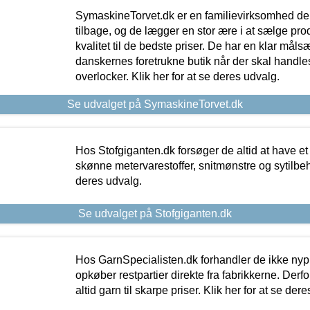
SymaskineTorvet.dk er en familievirksomhed der
tilbage, og de lægger en stor ære i at sælge pro
kvalitet til de bedste priser. De har en klar mål
danskernes foretrukne butik når der skal handle
overlocker. Klik her for at se deres udvalg.
Se udvalget på SymaskineTorvet.dk
Hos Stofgiganten.dk forsøger de altid at have et
skønne metervarestoffer, snitmønstre og sytilbehø
deres udvalg.
Se udvalget på Stofgiganten.dk
Hos GarnSpecialisten.dk forhandler de ikke ny
opkøber restpartier direkte fra fabrikkerne. Derf
altid garn til skarpe priser. Klik her for at se der