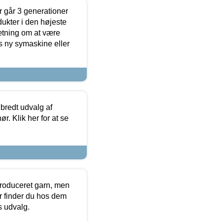
 går 3 generationer
dukter i den højeste
sætning om at være
s ny symaskine eller
 bredt udvalg af
r. Klik her for at se
produceret garn, men
or finder du hos dem
es udvalg.