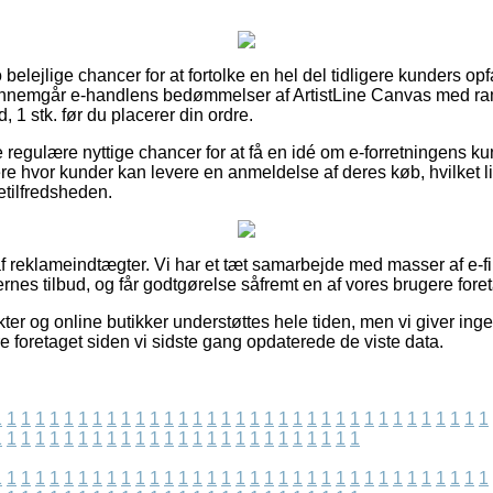
o belejlige chancer for at fortolke en hel del tidligere kunders op
 gennemgår e-handlens bedømmelser af ArtistLine Canvas med ra
, 1 stk. før du placerer din ordre.
e regulære nyttige chancer for at få en idé om e-forretningens k
re hvor kunder kan levere en anmeldelse af deres køb, hvilket li
detilfredsheden.
f reklameindtægter. Vi har et tæt samarbejde med masser af e-fi
nes tilbud, og får godtgørelse såfremt en af vores brugere foret
er og online butikker understøttes hele tiden, men vi giver ing
e foretaget siden vi sidste gang opdaterede de viste data.
1
1
1
1
1
1
1
1
1
1
1
1
1
1
1
1
1
1
1
1
1
1
1
1
1
1
1
1
1
1
1
1
1
1
1
1
1
1
1
1
1
1
1
1
1
1
1
1
1
1
1
1
1
1
1
1
1
1
1
1
1
1
1
1
1
1
1
1
1
1
1
1
1
1
1
1
1
1
1
1
1
1
1
1
1
1
1
1
1
1
1
1
1
1
1
1