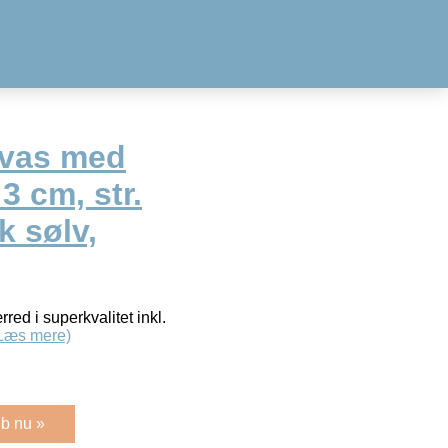
nvas med
 cm, str.
k sølv,
ed i superkvalitet inkl.
Læs mere)
b nu »