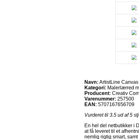
Navn:
ArtistLine Canvas 
Kategori:
Malerlærred 
Producent:
Creativ Co
Varenummer:
257500
EAN:
5707167656709
Vurderet til
3.5
ud af 5 st
En hel del netbutikker i 
at få leveret til et afhe
nemlig rigtig smart, sam