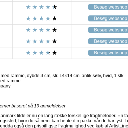
Besøg webshop
Besøg webshop
Besøg webshop
Besøg webshop
Besøg webshop
med ramme, dybde 3 cm, str. 14×14 cm, antik sølv, hvid, 1 stk.
med ramme
mpany
jerner baseret på
19
anmeldelser
Danmark tildeler nu en lang række forskellige fragtmetoder. En f
ntningssted, hvor du så nemt kan hente din pakke når du har lyst.
t endda også den prisbilligste fragtmulighed ved køb af Artist