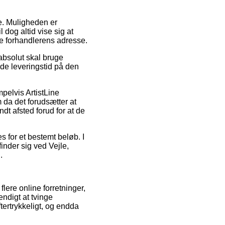
de. Muligheden er
 dog altid vise sig at
ne forhandlerens adresse.
absolut skal bruge
ede leveringstid på den
elvis ArtistLine
 da det forudsætter at
ndt afsted forud for at de
s for et bestemt beløb. I
inder sig ved Vejle,
.
flere online forretninger,
ndigt at tvinge
tertrykkeligt, og endda