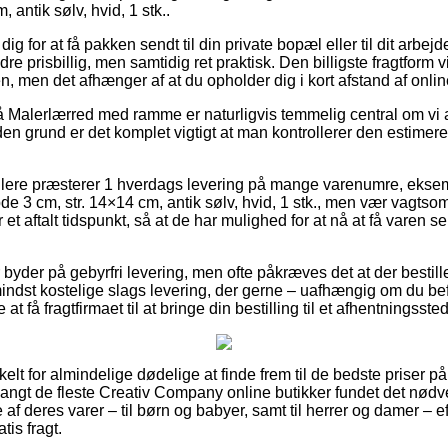
 antik sølv, hvid, 1 stk..
ig for at få pakken sendt til din private bopæl eller til dit arbej
 prisbillig, men samtidig ret praktisk. Den billigste fragtform vil
n, men det afhænger af at du opholder dig i kort afstand af onli
 Malerlærred med ramme er naturligvis temmelig central om vi 
den grund er det komplet vigtigt at man kontrollerer den estimer
lere præsterer 1 hverdags levering på mange varenumre, eksemp
3 cm, str. 14×14 cm, antik sølv, hvid, 1 stk., men vær vagtsom
t aftalt tidspunkt, så at de har mulighed for at nå at få varen se
byder på gebyrfri levering, men ofte påkræves det at der bestille
mindst kostelige slags levering, der gerne – uafhængig om du bef
e at få fragtfirmaet til at bringe din bestilling til et afhentningssted
kelt for almindelige dødelige at finde frem til de bedste priser på 
langt de fleste Creativ Company online butikker fundet det nødve
af deres varer – til børn og babyer, samt til herrer og damer – ef
is fragt.