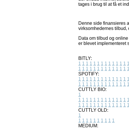
tages i brug til at få et i
Denne side finansieres 
virksomhedernes tilbud,
Data om tilbud og online
er blevet implementeret 
BITLY:
1
1
1
1
1
1
1
1
1
1
1
1
1
1
1
1
1
1
1
1
1
1
1
1
1
1
SPOTIFY:
1
1
1
1
1
1
1
1
1
1
1
1
1
1
1
1
1
1
1
1
1
1
1
1
1
1
CUTTLY BIO:
1
1
1
1
1
1
1
1
1
1
1
1
1
1
1
1
1
1
1
1
1
1
1
1
1
1
1
CUTTLY OLD:
1
1
1
1
1
1
1
1
1
1
1
MEDIUM: