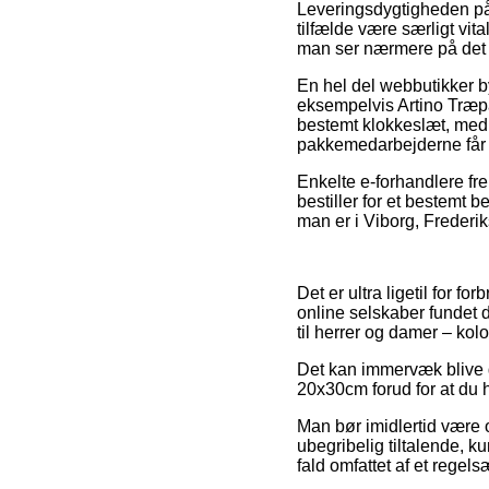
Leveringsdygtigheden på 
tilfælde være særligt vit
man ser nærmere på det f
En hel del webbutikker 
eksempelvis Artino Træpa
bestemt klokkeslæt, med 
pakkemedarbejderne får f
Enkelte e-forhandlere fr
bestiller for et bestemt 
man er i Viborg, Frederik
Det er ultra ligetil for f
online selskaber fundet 
til herrer og damer – kol
Det kan immervæk blive g
20x30cm forud for at du h
Man bør imidlertid være o
ubegribelig tiltalende, k
fald omfattet af et regel