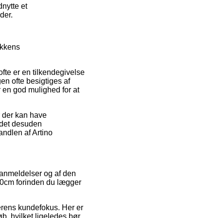
nytte et
der.
ikkens
fte er en tilkendegivelse
gen ofte besigtiges af
en god mulighed for at
 der kan have
r det desuden
andlen af Artino
 anmeldelser og af den
x30cm forinden du lægger
erens kundefokus. Her er
b, hvilket ligeledes bør