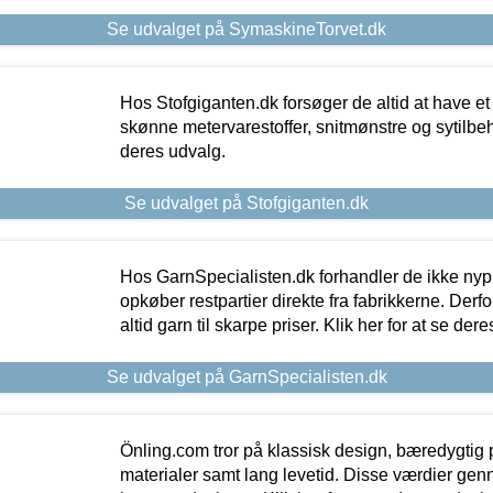
Se udvalget på SymaskineTorvet.dk
Hos Stofgiganten.dk forsøger de altid at have et
skønne metervarestoffer, snitmønstre og sytilbehø
deres udvalg.
Se udvalget på Stofgiganten.dk
Hos GarnSpecialisten.dk forhandler de ikke ny
opkøber restpartier direkte fra fabrikkerne. Derf
altid garn til skarpe priser. Klik her for at se der
Se udvalget på GarnSpecialisten.dk
Önling.com tror på klassisk design, bæredygtig p
materialer samt lang levetid. Disse værdier gen