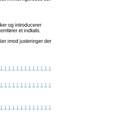
er og introducerer
emfører et indkøb.
ier imod justeringer der
1
1
1
1
1
1
1
1
1
1
1
1
1
1
1
1
1
1
1
1
1
1
1
1
1
1
1
1
1
1
1
1
1
1
1
1
1
1
1