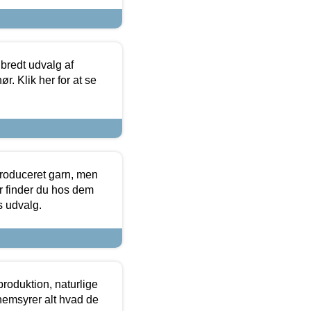
 bredt udvalg af
r. Klik her for at se
produceret garn, men
or finder du hos dem
es udvalg.
roduktion, naturlige
nemsyrer alt hvad de