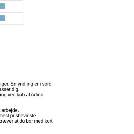
ger. En yndling er i vore
asser dig.
ing ved køb af Artino
 arbejde.
mest prisbevidste
kræver at du bor med kort