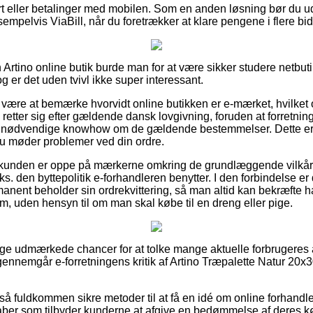
t eller betalinger med mobilen. Som en anden løsning bør du ud
empelvis ViaBill, når du foretrækker at klare pengene i flere bid
Artino online butik burde man for at være sikker studere netbut
g er det uden tvivl ikke super interessant.
ære at bemærke hvorvidt online butikken er e-mærket, hvilket o
n retter sig efter gældende dansk lovgivning, foruden at forretnin
n nødvendige knowhow om de gældende bestemmelser. Dette er 
t du møder problemer ved din ordre.
t kunden er oppe på mærkerne omkring de grundlæggende vilkår
eks. den byttepolitik e-forhandleren benytter. I den forbindelse e
anent beholder sin ordrekvittering, så man altid kan bekræfte h
, uden hensyn til om man skal købe til en dreng eller pige.
illige udmærkede chancer for at tolke mange aktuelle forbrugeres
u gennemgår e-forretningens kritik af Artino Træpalette Natur 20
å fuldkommen sikre metoder til at få en idé om online forhandl
aber som tilbyder kunderne at afgive en bedømmelse af deres kø