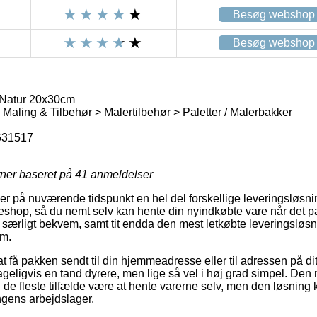
Besøg webshop
Besøg webshop
 Natur 20x30cm
 Maling & Tilbehør > Malertilbehør > Paletter / Malerbakker
631517
rner baseret på
41
anmeldelser
er på nuværende tidspunkt en hel del forskellige leveringsløsnin
keshop, så du nemt selv kan hente din nyindkøbte vare når det p
 særligt bekvem, samt tit endda den mest letkøbte leveringsløsn
cm.
 få pakken sendt til din hjemmeadresse eller til adressen på dit
geligvis en tand dyrere, men lige så vel i høj grad simpel. Den 
 de fleste tilfælde være at hente varerne selv, men den løsning 
ingens arbejdslager.