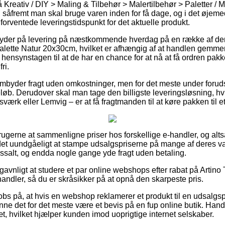
Kreativ / DIY > Maling & Tilbehør > Malertilbehør > Paletter / 
al såfremt man skal bruge varen inden for få dage, og i det øjemed 
orventede leveringstidspunkt for det aktuelle produkt.
byder på levering på næstkommende hverdag på en række af der
lette Natur 20x30cm, hvilket er afhængig af at handlen gemmen
hensynstagen til at de har en chance for at nå at få ordren pakk
ri.
embyder fragt uden omkostninger, men for det meste under forud
beløb. Derudover skal man tage den billigste leveringsløsning, hv
sværk eller Lemvig – er at få fragtmanden til at køre pakken til e
orbrugerne at sammenligne priser hos forskellige e-handler, og alts
det uundgåeligt at stampe udsalgspriserne på mange af deres vare
ossalt, og endda nogle gange yde fragt uden betaling.
avnligt at studere et par online webshops efter rabat på Artino
andler, så du er skråsikker på at opnå den skarpeste pris.
bs på, at hvis en webshop reklamerer et produkt til en udsalgsp
unne det for det meste være et bevis på en fup online butik. Handl
sæt, hvilket hjælper kunden imod uoprigtige internet selskaber.