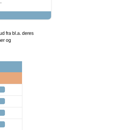
.
 fra bl.a. deres
mer og