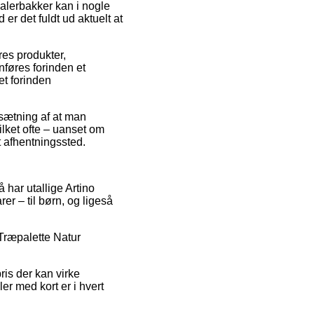
Malerbakker kan i nogle
er det fuldt ud aktuelt at
es produkter,
føres forinden et
et forinden
sætning af at man
ilket ofte – uanset om
t afhentningssted.
å har utallige Artino
r – til børn, og ligeså
 Træpalette Natur
ris der kan virke
er med kort er i hvert