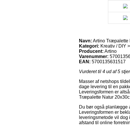
Navn:
Artino Træpalette
Kategori:
Kreativ / DIY >
Producent:
Artino
Varenummer:
5700135
EAN:
5700135631517
Vurderet til
4
ud af 5 stje
Masser af netshops tildel
dage levering til en pak
Leveringsformen er altså
Træpalette Natur 20x30
Du bør også planlægge at
Leveringsformen er bekla
leveringsmetode vil dog i
afstand til online forretn