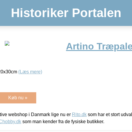
Historiker Portalen
Artino Træpale
r 20x30cm
(Læs mere)
Køb nu »
ive webshop i Danmark lige nu er
Rito.dk
som har et stort udval
Chobby.dk
som man kender fra de fysiske butikker.