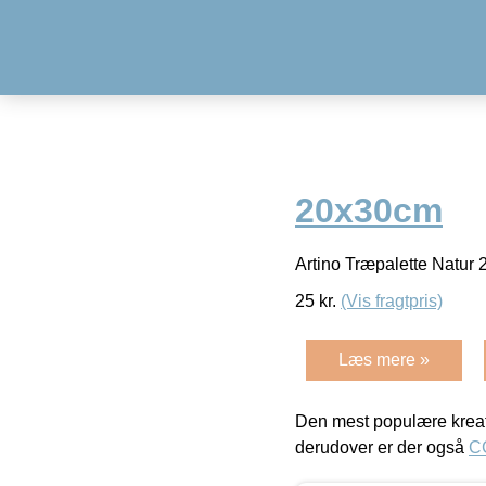
20x30cm
Artino Træpalette Natu
25
kr.
(Vis fragtpris)
Læs mere »
Den mest populære kreat
derudover er der også
C