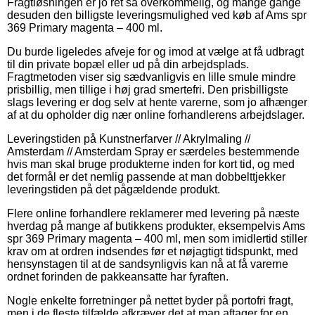
Fragtløsningen er jo ret så overkommelig, og mange gange
desuden den billigste leveringsmulighed ved køb af Ams spr
369 Primary magenta – 400 ml.
Du burde ligeledes afveje for og imod at vælge at få udbragt
til din private bopæl eller ud på din arbejdsplads.
Fragtmetoden viser sig sædvanligvis en lille smule mindre
prisbillig, men tillige i høj grad smertefri. Den prisbilligste
slags levering er dog selv at hente varerne, som jo afhænger
af at du opholder dig nær online forhandlerens arbejdslager.
Leveringstiden på Kunstnerfarver // Akrylmaling //
Amsterdam // Amsterdam Spray er særdeles bestemmende
hvis man skal bruge produkterne inden for kort tid, og med
det formål er det nemlig passende at man dobbelttjekker
leveringstiden på det pågældende produkt.
Flere online forhandlere reklamerer med levering på næste
hverdag på mange af butikkens produkter, eksempelvis Ams
spr 369 Primary magenta – 400 ml, men som imidlertid stiller
krav om at ordren indsendes før et nøjagtigt tidspunkt, med
hensynstagen til at de sandsynligvis kan nå at få varerne
ordnet forinden de pakkeansatte har fyraften.
Nogle enkelte forretninger på nettet byder på portofri fragt,
men i de fleste tilfælde afkræver det at man aftager for en