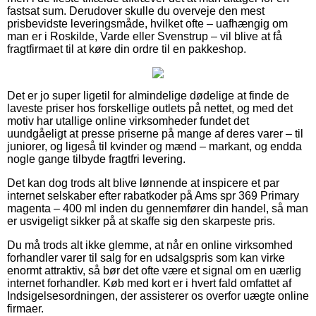
fastsat sum. Derudover skulle du overveje den mest
prisbevidste leveringsmåde, hvilket ofte – uafhængig om
man er i Roskilde, Varde eller Svenstrup – vil blive at få
fragtfirmaet til at køre din ordre til en pakkeshop.
Det er jo super ligetil for almindelige dødelige at finde de
laveste priser hos forskellige outlets på nettet, og med det
motiv har utallige online virksomheder fundet det
uundgåeligt at presse priserne på mange af deres varer – til
juniorer, og ligeså til kvinder og mænd – markant, og endda
nogle gange tilbyde fragtfri levering.
Det kan dog trods alt blive lønnende at inspicere et par
internet selskaber efter rabatkoder på Ams spr 369 Primary
magenta – 400 ml inden du gennemfører din handel, så man
er usvigeligt sikker på at skaffe sig den skarpeste pris.
Du må trods alt ikke glemme, at når en online virksomhed
forhandler varer til salg for en udsalgspris som kan virke
enormt attraktiv, så bør det ofte være et signal om en uærlig
internet forhandler. Køb med kort er i hvert fald omfattet af
Indsigelsesordningen, der assisterer os overfor uægte online
firmaer.