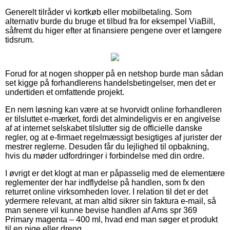
Generelt tilråder vi kortkøb eller mobilbetaling. Som
alternativ burde du bruge et tilbud fra for eksempel ViaBill,
såfremt du higer efter at finansiere pengene over et længere
tidsrum.
Forud for at nogen shopper på en netshop burde man sådan
set kigge på forhandlerens handelsbetingelser, men det er
undertiden et omfattende projekt.
En nem løsning kan være at se hvorvidt online forhandleren
er tilsluttet e-mærket, fordi det almindeligvis er en angivelse
af at internet selskabet tilslutter sig de officielle danske
regler, og at e-firmaet regelmæssigt besigtiges af jurister der
mestrer reglerne. Desuden får du lejlighed til opbakning,
hvis du møder udfordringer i forbindelse med din ordre.
I øvrigt er det klogt at man er påpasselig med de elementære
reglementer der har indflydelse på handlen, som fx den
returret online virksomheden lover. I relation til det er det
ydermere relevant, at man altid sikrer sin faktura e-mail, så
man senere vil kunne bevise handlen af Ams spr 369
Primary magenta – 400 ml, hvad end man søger et produkt
til en pige eller dreng.