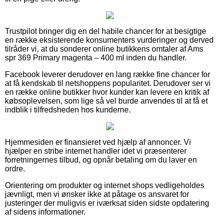
Trustpilot bringer dig en del habile chancer for at besigtige
en række eksisterende konsumenters vurderinger og derved
tilråder vi, at du sonderer online butikkens omtaler af Ams
spr 369 Primary magenta – 400 ml inden du handler.
Facebook leverer derudover en lang række fine chancer for
at få kendskab til netshoppens popularitet. Derudover ser vi
en række online butikker hvor kunder kan levere en kritik af
købsoplevelsen, som lige så vel burde anvendes til at få et
indblik i tilfredsheden hos kunderne.
Hjemmesiden er finansieret ved hjælp af annoncer. Vi
hjælper en stribe internet handler idet vi præsenterer
forretningernes tilbud, og opnår betaling om du laver en
ordre.
Orientering om produkter og internet shops vedligeholdes
jævnligt, men vi ønsker ikke at påtage os ansvaret for
justeringer der muligvis er iværksat siden sidste opdatering
af sidens informationer.