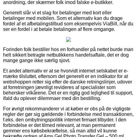
anordning, der skærmer folk imod falske e-butikker.
Generelt slår vi et slag for betalinger med kort eller
betalinger med mobilen. Som et alternativ kan du drage
fordel af et afbetalingstilbud som eksempelvis ViaBill, når du
ser en fordel i at betale betalingen af flere omgange.
Forinden folk bestiller hos en forhandler på nettet burde man
helt sikkert betragte netbutikkens handelsaftale, det er dog
mange gange ikke særlig sjovt.
Et andet alternativ er at se hvorvidt internet selskabet er e-
mærke tilsluttet, eftersom det generelt er en indikator for at
webshoppen retter sig efter de danske retningslinjer, udover
at forretningen jævnligt revideres af specialister som
behersker vilkårene. Det er en rigtig god lejlighed til support,
ifald du oplever dilemmaer med din bestilling.
For øvrigt rekommanderer vi at køber er obs på de vigtigste
regler der gør sig gældende i forbindelse med transaktionen,
f.eks. den ombytningspolitik internet firmaet tilbyder. I den
forbindelse er det tilmed relevant, at man permanent
gemmer ens købsbekræftelse, så man altid vil kunne
bekræfte ordren af Ams Gel Photo Transfer Gel – 500 ml,