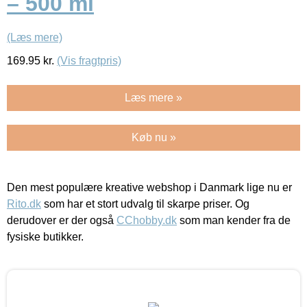
– 500 ml
(Læs mere)
169.95
kr.
(Vis fragtpris)
Læs mere »
Køb nu »
Den mest populære kreative webshop i Danmark lige nu er
Rito.dk
som har et stort udvalg til skarpe priser. Og
derudover er der også
CChobby.dk
som man kender fra de
fysiske butikker.