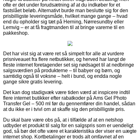
ofte er det under forudsætning af at du indkøber for et
fastslået beløb. Alternativt burde man beslutte sig for den
prisbilligste leveringsmåde, hvilket mange gange – hvad
end du opholder sig tæt på Herning, Nørresundby eller
Lemvig – er at få fragtmanden til at bringe varerne til en
pakkeshop.
Det har vist sig at være ret så simpelt for alle at vurdere
prisniveauet fra flere netbutikker, og herved har langt de
fleste internet foretagender set sig nødsaget til at nedbringe
salgsværdien på produkterne – til babyer og børn, og
samtidig også til voksne – helt i bund, og endda nogle
gange sikre gratis levering.
Det kan dog stadigvæk være tiden værd at inspicere indtil
flere internet butikker efter rabatkoder på Ams Gel Photo
Transfer Gel – 500 ml før du gennemfører din handel, sådan
at du ikke er i tvivl om at skaffe sig den prisbilligste pris.
Du skal bare være obs på, at i tilfælde af at en netshop
udbyder et produkt til salg for en salgspris som er uendeligt
god, så bør det ofte være et karakteristika der viser en uægte
internet shop. Kortbetalinger er trods alt omfavnet af en