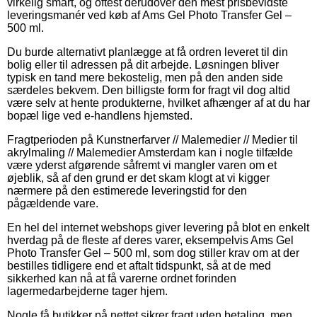
virkelig smart, og oftest derudover den mest prisbevidste
leveringsmanér ved køb af Ams Gel Photo Transfer Gel –
500 ml.
Du burde alternativt planlægge at få ordren leveret til din
bolig eller til adressen på dit arbejde. Løsningen bliver
typisk en tand mere bekostelig, men på den anden side
særdeles bekvem. Den billigste form for fragt vil dog altid
være selv at hente produkterne, hvilket afhænger af at du har
bopæl lige ved e-handlens hjemsted.
Fragtperioden på Kunstnerfarver // Malemedier // Medier til
akrylmaling // Malemedier Amsterdam kan i nogle tilfælde
være yderst afgørende såfremt vi mangler varen om et
øjeblik, så af den grund er det skam klogt at vi kigger
nærmere på den estimerede leveringstid for den
pågældende vare.
En hel del internet webshops giver levering på blot en enkelt
hverdag på de fleste af deres varer, eksempelvis Ams Gel
Photo Transfer Gel – 500 ml, som dog stiller krav om at der
bestilles tidligere end et aftalt tidspunkt, så at de med
sikkerhed kan nå at få varerne ordnet forinden
lagermedarbejderne tager hjem.
Nogle få butikker på nettet sikrer fragt uden betaling, men