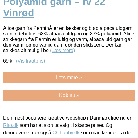
Polyamid garn – fv 22
Vinrød
Alice garn fra PerminÂ er en lækker og blød alpaca uldgarn
som indeholder 63% alpaca uldgarn og 37% polyamid. Alice
strikkegarn fra Permin er luftig og varm, alpaca uld garn gør
den varm, og polyamid garn gør den slidstærk. Der kan
strikkes alt mulig i be
(Læs mere)
69
kr.
(Vis fragtpris)
Læs mere »
Køb nu »
Den mest populære kreative webshop i Danmark lige nu er
Rito.dk
som har et stort udvalg til skarpe priser. Og
derudover er der også
CChobby.dk
som man kender fra de