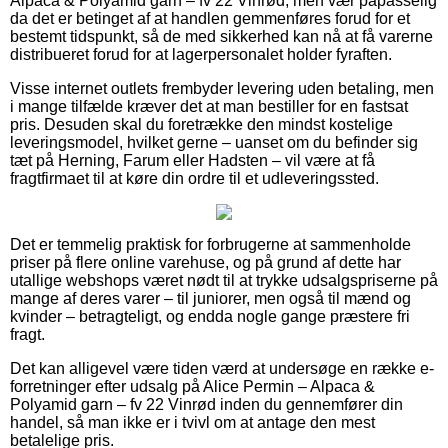
Alpaca & Polyamid garn – fv 22 Vinrød, men vær påpasselig
da det er betinget af at handlen gemmenføres forud for et
bestemt tidspunkt, så de med sikkerhed kan nå at få varerne
distribueret forud for at lagerpersonalet holder fyraften.
Visse internet outlets frembyder levering uden betaling, men
i mange tilfælde kræver det at man bestiller for en fastsat
pris. Desuden skal du foretrække den mindst kostelige
leveringsmodel, hvilket gerne – uanset om du befinder sig
tæt på Herning, Farum eller Hadsten – vil være at få
fragtfirmaet til at køre din ordre til et udleveringssted.
Det er temmelig praktisk for forbrugerne at sammenholde
priser på flere online varehuse, og på grund af dette har
utallige webshops været nødt til at trykke udsalgspriserne på
mange af deres varer – til juniorer, men også til mænd og
kvinder – betragteligt, og endda nogle gange præstere fri
fragt.
Det kan alligevel være tiden værd at undersøge en række e-
forretninger efter udsalg på Alice Permin – Alpaca &
Polyamid garn – fv 22 Vinrød inden du gennemfører din
handel, så man ikke er i tvivl om at antage den mest
betalelige pris.