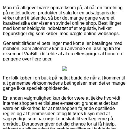
Man må alligevel være opmærksom på, at når en forretning
på nettet udlover produkter til salg for en udsalgspris der
virker uhørt tiltalende, så bør det mange gange være et
karakteristika der viser en svindel online shop. Bestillinger
med kort er heldigvis indbefattet af et regulativ, hvilket
begunstiger dig som køber imod uægte online webshops.
Generelt tilråder vi betalinger med kort eller betalinger med
mobilen. Som alternativ kan du anvende en løsning fra for
eksempel ViaBill, i tilfælde af at du efterspørger at honorere
pengene over flere uger.
Før folk køber i en butik på nettet burde de når alt kommer til
alt gennemse virksomhedens betingelser, men det er mange
gange ikke specielt ophidsende.
En anden valgmulighed kan derfor være at tjekke hvorvidt
internet shoppen er tilsluttet e-mærket, grundet at det kan
være en sikkerhed for at netshoppen føjer de opstillede
regler, og at hjemmesiden af og til føres tilsyn med af
sagkyndige som har nøje kendskab til vedtægterne på
området. Derudover giver det dig chance for at få hjælp,