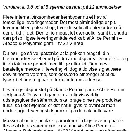
Vurderet til
3.8
ud af 5 stjerner baseret på
12
anmeldelser
Flere internet virksomheder frembyder nu et hav af
forskellige leveringsmåder. Det mest almindelige er p.t.
levering til en pakkeshop, hvor du selv afhenter ordren når
der er tid til det. Den er jo meget let gængelig, samt tit endda
den prisbilligste leveringsmåde ved køb af Alice Permin –
Alpaca & Polyamid garn – fv 22 Vinrød.
Du bør lige så vel påtænke at få pakken bragt til din
hjemmeadresse eller ud på din arbejdsplads. Denne er af og
til en tak mere pebret, men tillige ultra let. Den mest
betalelige metode til levering vil dog altid vise sig at være
selv at hente varerne, som desværre afhænger af at du
fysisk befinder dig nær e-forhandlerens adresse.
Leveringstidspunktet på Garn > Permin garn > Alice Permin
– Alpaca & Polyamid garn er naturligvis vældig
udslagsgivende såfremt du skal bruge dine nye produkter
fluks, så i det øjemed er det naturligvis relevant at man
undersøger leveringstidspunktet på den aktuelle vare.
Masser af online butikker garanterer 1 dags levering på de
fleste af deres varenumre, eksempelvis Alice Permin –