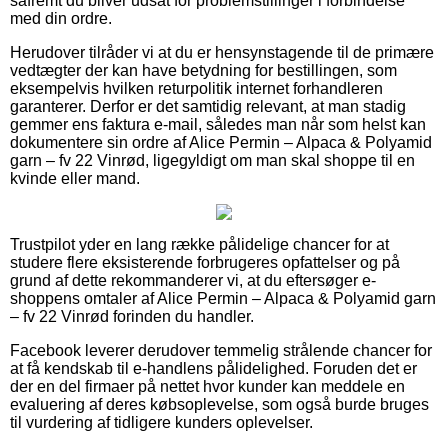
såfremt du bliver udsat for problemstillinger i forbindelse
med din ordre.
Herudover tilråder vi at du er hensynstagende til de primære
vedtægter der kan have betydning for bestillingen, som
eksempelvis hvilken returpolitik internet forhandleren
garanterer. Derfor er det samtidig relevant, at man stadig
gemmer ens faktura e-mail, således man når som helst kan
dokumentere sin ordre af Alice Permin – Alpaca & Polyamid
garn – fv 22 Vinrød, ligegyldigt om man skal shoppe til en
kvinde eller mand.
Trustpilot yder en lang række pålidelige chancer for at
studere flere eksisterende forbrugeres opfattelser og på
grund af dette rekommanderer vi, at du eftersøger e-
shoppens omtaler af Alice Permin – Alpaca & Polyamid garn
– fv 22 Vinrød forinden du handler.
Facebook leverer derudover temmelig strålende chancer for
at få kendskab til e-handlens pålidelighed. Foruden det er
der en del firmaer på nettet hvor kunder kan meddele en
evaluering af deres købsoplevelse, som også burde bruges
til vurdering af tidligere kunders oplevelser.