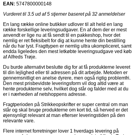
EAN:
5747800000148
Vurderet til
3.5
ud af 5 stjerner baseret på
32
anmeldelser
En lang række online butikker udlover til alt held en lang
række forskellige leveringsudgaver. En af dem der er mest
anvendt er lige nu at få sendt til en pakkeshop, hvor det
nemlig er ret fleksibelt for dig at kunne hente din bestilling
når du har lyst. Fragttypen er nemlig ultra ukompliceret, samt
endda ligeledes den mest letkøbte leveringsudgave ved køb
af Alfreds Trøje.
Du burde alternativt beslutte dig for at få produkterne leveret
til din lejlighed eller til adressen på dit arbejde. Metoden er
gennemsnitligt en anelse dyrere, men også rigtig problemfri.
Den mest prisbevidste leveringsform vil dog altid være at
hente produkterne selv, hvilket dog står og falder med at du
er i nærheden af netshoppens adresse.
Fragtperioden på Strikkeopskrifter er super central om man
står og skal bruge produkterne om kort tid, så herved er det
øjensynligt relevant at man efterser leveringstiden på den
relevante vare.
Flere internet forretninger lover 1 hverdags levering på