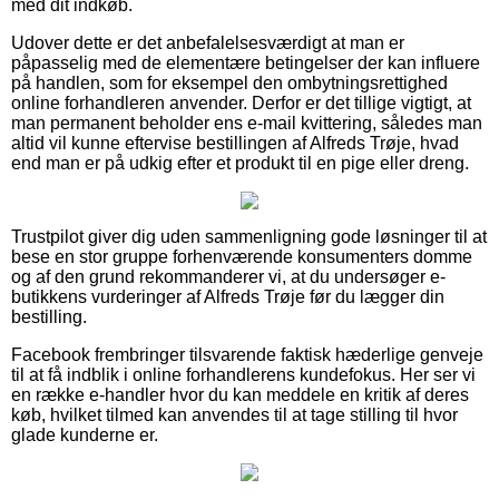
med dit indkøb.
Udover dette er det anbefalelsesværdigt at man er
påpasselig med de elementære betingelser der kan influere
på handlen, som for eksempel den ombytningsrettighed
online forhandleren anvender. Derfor er det tillige vigtigt, at
man permanent beholder ens e-mail kvittering, således man
altid vil kunne eftervise bestillingen af Alfreds Trøje, hvad
end man er på udkig efter et produkt til en pige eller dreng.
Trustpilot giver dig uden sammenligning gode løsninger til at
bese en stor gruppe forhenværende konsumenters domme
og af den grund rekommanderer vi, at du undersøger e-
butikkens vurderinger af Alfreds Trøje før du lægger din
bestilling.
Facebook frembringer tilsvarende faktisk hæderlige genveje
til at få indblik i online forhandlerens kundefokus. Her ser vi
en række e-handler hvor du kan meddele en kritik af deres
køb, hvilket tilmed kan anvendes til at tage stilling til hvor
glade kunderne er.