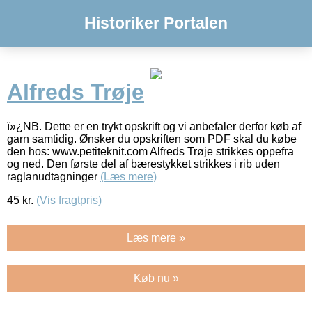
Historiker Portalen
Alfreds Trøje
ï»¿NB. Dette er en trykt opskrift og vi anbefaler derfor køb af
garn samtidig. Ønsker du opskriften som PDF skal du købe
den hos: www.petiteknit.com Alfreds Trøje strikkes oppefra
og ned. Den første del af bærestykket strikkes i rib uden
raglanudtagninger
(Læs mere)
45
kr.
(Vis fragtpris)
Læs mere »
Køb nu »