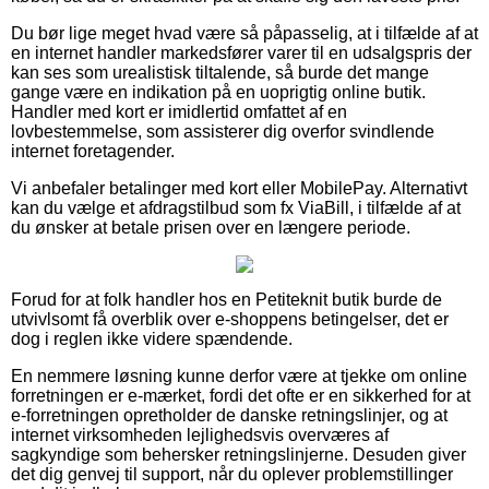
Du bør lige meget hvad være så påpasselig, at i tilfælde af at
en internet handler markedsfører varer til en udsalgspris der
kan ses som urealistisk tiltalende, så burde det mange
gange være en indikation på en uoprigtig online butik.
Handler med kort er imidlertid omfattet af en
lovbestemmelse, som assisterer dig overfor svindlende
internet foretagender.
Vi anbefaler betalinger med kort eller MobilePay. Alternativt
kan du vælge et afdragstilbud som fx ViaBill, i tilfælde af at
du ønsker at betale prisen over en længere periode.
Forud for at folk handler hos en Petiteknit butik burde de
utvivlsomt få overblik over e-shoppens betingelser, det er
dog i reglen ikke videre spændende.
En nemmere løsning kunne derfor være at tjekke om online
forretningen er e-mærket, fordi det ofte er en sikkerhed for at
e-forretningen opretholder de danske retningslinjer, og at
internet virksomheden lejlighedsvis overværes af
sagkyndige som behersker retningslinjerne. Desuden giver
det dig genvej til support, når du oplever problemstillinger