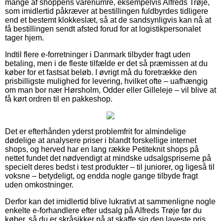
mange af shoppens varenumre, eksempelvis Alfreds Trøje,
som imidlertid påkræver at bestillingen fuldbyrdes tidligere
end et bestemt klokkeslæt, så at de sandsynligvis kan nå at
få bestillingen sendt afsted forud for at logistikpersonalet
tager hjem.
Indtil flere e-forretninger i Danmark tilbyder fragt uden
betaling, men i de fleste tilfælde er det så præmissen at du
køber for et fastsat beløb. I øvrigt må du foretrække den
prisbilligste mulighed for levering, hvilket ofte – uafhængig
om man bor nær Hørsholm, Odder eller Gilleleje – vil blive at
få kørt ordren til en pakkeshop.
Det er efterhånden yderst problemfrit for almindelige
dødelige at analysere priser i blandt forskellige internet
shops, og herved har en lang række Petiteknit shops på
nettet fundet det nødvendigt at mindske udsalgspriserne på
specielt deres bedst i test produkter – til juniorer, og ligeså til
voksne – betydeligt, og endda nogle gange tilbyde fragt
uden omkostninger.
Derfor kan det imidlertid blive lukrativt at sammenligne nogle
enkelte e-forhandlere efter udsalg på Alfreds Trøje før du
køber, så du er skråsikker på at skaffe sig den laveste pris.