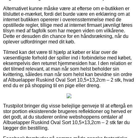
Alternativet kunne måske være at efterse om e-butikken er
tilsluttet e-mærket, fordi det burde være en erklæring om at
internet butikken opererer i overensstemmelse med de
opstillede regler, tillige med at internet firmaet jævnligt føres
tilsyn med af fagfolk som har megen viden om vilkårene.
Dette er desuden din chance for en håndsrækning, når du
oplever udfordringer med dit køb.
Tilmed kan det være til hjælp at køber er klar over de
væsentligste forhold der spiller ind i forbindelse med købet,
eksempelvis den returret hjemmesiden har. I den relation er
det tilmed relevant, at man når som helst beholder sin
kvittering, således man når som helst kan bevidne sin ordre
af Albuelapper Ruskind Oval Sort 10,5×13,2cm – 2 stk, hvad
end du er på shopping til en pige eller dreng.
Trustpilot bringer dig visse belejlige genveje til at eftergå en
stor portion eksisterende brugeres reflektioner og herved er
det godt, at du studerer online webshoppens omtaler af
Albuelapper Ruskind Oval Sort 10,5×13,2cm – 2 stk før du
lægger din bestilling.