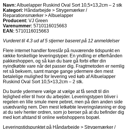
Navn:
Albuelapper Ruskind Oval Sort 10,5×13,2cm – 2 stk
Kategori:
Håndarbejde > Strygemærker /
Reparationsmærker > Albuelapper
Producent:
VJ Green
Varenummer:
5710116015663
EAN:
5710116015663
Vurderet til
4.3
ud af 5 stjerner baseret på
12
anmeldelser
Flere internet handler foreslår på nuværende tidspunkt en
række forskellige leveringstyper. En yndling er efterhånden
pakkeshoppen, og så kan du bare gå forbi efter din
nyindkøbte vare når det passer dig. Fragtmetoden er nemlig
ret så bekvem, samt mange gange ydermere den mest
betalelige mulighed for levering ved køb af Albuelapper
Ruskind Oval Sort 10,5×13,2cm – 2 stk.
Du burde ydermere vælge at vælge at få sendt til din
lejlighed eller til hvor du arbejder. Leveringstypen bliver i
regelen en lille smule mere pebret, men på den anden side
usædvanlig nem. Den mest letkøbte leveringsløsning er dog
at du selv henter ordren, som jo beroer på at du befinder dig
med kort afstand til online webshoppens bopæl.
Leveringstidspunktet på Håndarbejde > Strygemærker /