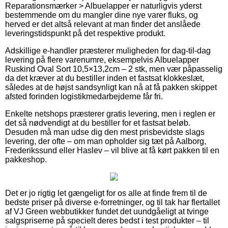
Reparationsmærker > Albuelapper er naturligvis yderst
bestemmende om du mangler dine nye varer fluks, og
herved er det altså relevant at man finder det anslåede
leveringstidspunkt på det respektive produkt.
Adskillige e-handler præsterer muligheden for dag-til-dag
levering på flere varenumre, eksempelvis Albuelapper
Ruskind Oval Sort 10,5×13,2cm – 2 stk, men vær påpasselig
da det kræver at du bestiller inden et fastsat klokkeslæt,
således at de højst sandsynligt kan nå at få pakken skippet
afsted forinden logistikmedarbejderne får fri.
Enkelte netshops præsterer gratis levering, men i reglen er
det så nødvendigt at du bestiller for et fastsat beløb.
Desuden må man udse dig den mest prisbevidste slags
levering, der ofte – om man opholder sig tæt på Aalborg,
Frederikssund eller Haslev – vil blive at få kørt pakken til en
pakkeshop.
Det er jo rigtig let gængeligt for os alle at finde frem til de
bedste priser på diverse e-forretninger, og til tak har flertallet
af VJ Green webbutikker fundet det uundgåeligt at tvinge
salgspriserne på specielt deres bedst i test produkter – til