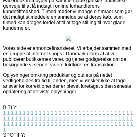
Facebook frembyder på samme måde ganske fantastiske
genveje til at få indsigt i online forhandlerens
kundetilfredshed. Tilmed møder vi mange e-firmaer som gør
det muligt at meddele en anmeldelse af deres køb, som
tilmed kan drages fordel af til at tage stilling til hvor glade
kunderne er.
Vores side er annoncefinansieret. Vi arbejder sammen med
en gruppe af internet shops i Danmark i form af at vi
publicerer butikkernes varer, og tjener godtgørelse om de
besøgende vi sender videre fuldfører en transaktion.
Oplysninger omkring produkter og outlets på nettet
vedligeholdes fra tid til anden, men vi ønsker ikke at tage
ansvar for korrektioner der er blevet foretaget siden seneste
opdatering af de viste oplysninger.
BITLY:
1
1
1
1
1
1
1
1
1
1
1
1
1
1
1
1
1
1
1
1
1
1
1
1
1
1
1
1
1
1
1
1
1
1
1
1
1
1
1
1
1
1
1
1
1
1
1
1
1
1
1
1
1
1
1
1
1
1
1
1
1
1
1
1
1
1
1
1
1
1
1
1
1
1
1
1
1
1
1
1
1
1
1
1
1
1
1
1
1
1
1
1
1
1
1
1
1
1
1
1
SPOTIFY: