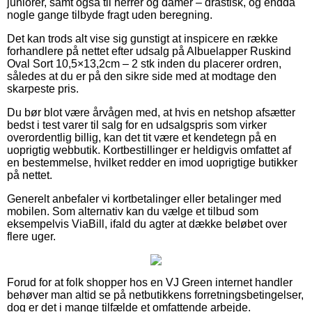
juniorer, samt også til herrer og damer – drastisk, og endda
nogle gange tilbyde fragt uden beregning.
Det kan trods alt vise sig gunstigt at inspicere en række
forhandlere på nettet efter udsalg på Albuelapper Ruskind
Oval Sort 10,5×13,2cm – 2 stk inden du placerer ordren,
således at du er på den sikre side med at modtage den
skarpeste pris.
Du bør blot være årvågen med, at hvis en netshop afsætter
bedst i test varer til salg for en udsalgspris som virker
overordentlig billig, kan det tit være et kendetegn på en
uoprigtig webbutik. Kortbestillinger er heldigvis omfattet af
en bestemmelse, hvilket redder en imod uoprigtige butikker
på nettet.
Generelt anbefaler vi kortbetalinger eller betalinger med
mobilen. Som alternativ kan du vælge et tilbud som
eksempelvis ViaBill, ifald du agter at dække beløbet over
flere uger.
Forud for at folk shopper hos en VJ Green internet handler
behøver man altid se på netbutikkens forretningsbetingelser,
dog er det i mange tilfælde et omfattende arbejde.