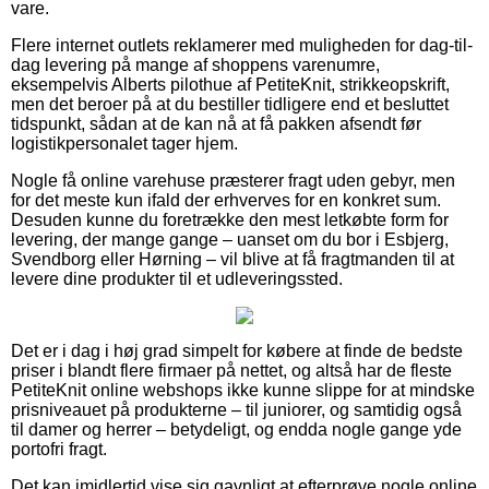
vare.
Flere internet outlets reklamerer med muligheden for dag-til-
dag levering på mange af shoppens varenumre,
eksempelvis Alberts pilothue af PetiteKnit, strikkeopskrift,
men det beroer på at du bestiller tidligere end et besluttet
tidspunkt, sådan at de kan nå at få pakken afsendt før
logistikpersonalet tager hjem.
Nogle få online varehuse præsterer fragt uden gebyr, men
for det meste kun ifald der erhverves for en konkret sum.
Desuden kunne du foretrække den mest letkøbte form for
levering, der mange gange – uanset om du bor i Esbjerg,
Svendborg eller Hørning – vil blive at få fragtmanden til at
levere dine produkter til et udleveringssted.
Det er i dag i høj grad simpelt for købere at finde de bedste
priser i blandt flere firmaer på nettet, og altså har de fleste
PetiteKnit online webshops ikke kunne slippe for at mindske
prisniveauet på produkterne – til juniorer, og samtidig også
til damer og herrer – betydeligt, og endda nogle gange yde
portofri fragt.
Det kan imidlertid vise sig gavnligt at efterprøve nogle online