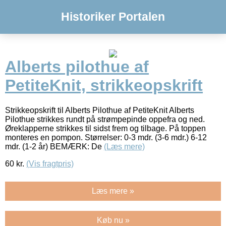
Historiker Portalen
Alberts pilothue af
PetiteKnit, strikkeopskrift
Strikkeopskrift til Alberts Pilothue af PetiteKnit Alberts
Pilothue strikkes rundt på strømpepinde oppefra og ned.
Øreklapperne strikkes til sidst frem og tilbage. På toppen
monteres en pompon. Størrelser: 0-3 mdr. (3-6 mdr.) 6-12
mdr. (1-2 år) BEMÆRK: De
(Læs mere)
60
kr.
(Vis fragtpris)
Læs mere »
Køb nu »