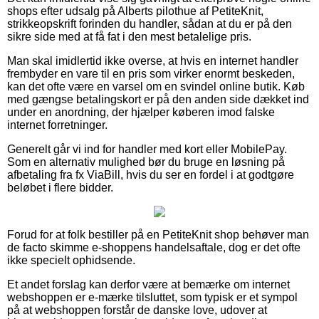
shops efter udsalg på Alberts pilothue af PetiteKnit,
strikkeopskrift forinden du handler, sådan at du er på den
sikre side med at få fat i den mest betalelige pris.
Man skal imidlertid ikke overse, at hvis en internet handler
frembyder en vare til en pris som virker enormt beskeden,
kan det ofte være en varsel om en svindel online butik. Køb
med gængse betalingskort er på den anden side dækket ind
under en anordning, der hjælper køberen imod falske
internet forretninger.
Generelt går vi ind for handler med kort eller MobilePay.
Som en alternativ mulighed bør du bruge en løsning på
afbetaling fra fx ViaBill, hvis du ser en fordel i at godtgøre
beløbet i flere bidder.
Forud for at folk bestiller på en PetiteKnit shop behøver man
de facto skimme e-shoppens handelsaftale, dog er det ofte
ikke specielt ophidsende.
Et andet forslag kan derfor være at bemærke om internet
webshoppen er e-mærke tilsluttet, som typisk er et sympol
på at webshoppen forstår de danske love, udover at