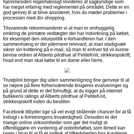
hjemmesiden regelmæssigt revideres af sagkyndige som
har meget erfaring med reglementet på området. Dette er en
god genvej til at blive assisteret, hvis du møder problemer i
processen med din shopping.
Tilsvarende rekommanderer vi at man er omhyggelig
omkring de primære vedtægter der har indvirkning på købet,
for eksempel den returpolitik e-forhandleren har. I den
sammenhæng er det ydermere relevant, at man stadigvæk
sikrer sin kvittering på e-mail, så man til enhver tid vil kunne
bevise ordren af Alberts pilothue af PetiteKnit, strikkeopskrift,
hvad end man skal købe til en dame eller herre.
Trustpilot bringer dig uden sammenligning fine genveje til at
se nøjere på flere forhenværende brugeres evalueringer og
på grund af dette er det fornuftigt, at du kigger på internet
butikkens ratings af Alberts pilothue af PetiteKnit,
strikkeopskrift inden du bestiller.
Facebook tilbyder lige så vel evigt strålende chancer for at få
indsigt i e-forretningens troværdighed. Desuden er der
mange online virksomheder som gør det muligt at
offentliggøre en vurdering af ordreforløbet, som tilmed kan
tages i brug til at få et indtryk af tilfredsheden hos kunderne.