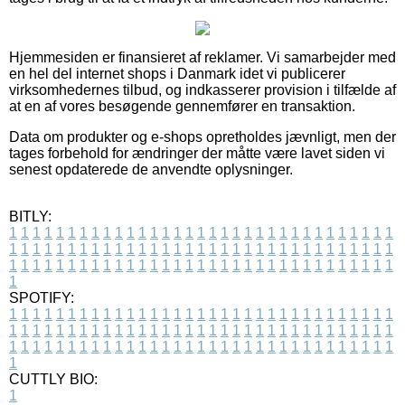
Hjemmesiden er finansieret af reklamer. Vi samarbejder med
en hel del internet shops i Danmark idet vi publicerer
virksomhedernes tilbud, og indkasserer provision i tilfælde af
at en af vores besøgende gennemfører en transaktion.
Data om produkter og e-shops opretholdes jævnligt, men der
tages forbehold for ændringer der måtte være lavet siden vi
senest opdaterede de anvendte oplysninger.
BITLY:
1
1
1
1
1
1
1
1
1
1
1
1
1
1
1
1
1
1
1
1
1
1
1
1
1
1
1
1
1
1
1
1
1
1
1
1
1
1
1
1
1
1
1
1
1
1
1
1
1
1
1
1
1
1
1
1
1
1
1
1
1
1
1
1
1
1
1
1
1
1
1
1
1
1
1
1
1
1
1
1
1
1
1
1
1
1
1
1
1
1
1
1
1
1
1
1
1
1
1
1
SPOTIFY:
1
1
1
1
1
1
1
1
1
1
1
1
1
1
1
1
1
1
1
1
1
1
1
1
1
1
1
1
1
1
1
1
1
1
1
1
1
1
1
1
1
1
1
1
1
1
1
1
1
1
1
1
1
1
1
1
1
1
1
1
1
1
1
1
1
1
1
1
1
1
1
1
1
1
1
1
1
1
1
1
1
1
1
1
1
1
1
1
1
1
1
1
1
1
1
1
1
1
1
1
CUTTLY BIO:
1