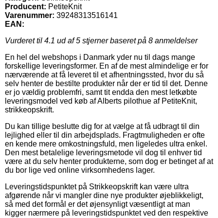
Producent:
PetiteKnit
Varenummer:
39248313516141
EAN:
Vurderet til
4.1
ud af 5 stjerner baseret på
8
anmeldelser
En hel del webshops i Danmark yder nu til dags mange
forskellige leveringsformer. En af de mest almindelige er for
nærværende at få leveret til et afhentningssted, hvor du så
selv henter de bestilte produkter når der er tid til det. Denne
er jo vældig problemfri, samt tit endda den mest letkøbte
leveringsmodel ved køb af Alberts pilothue af PetiteKnit,
strikkeopskrift.
Du kan tillige beslutte dig for at vælge at få udbragt til din
lejlighed eller til din arbejdsplads. Fragtmuligheden er ofte
en kende mere omkostningsfuld, men ligeledes ultra enkel.
Den mest betalelige leveringsmetode vil dog til enhver tid
være at du selv henter produkterne, som dog er betinget af at
du bor lige ved online virksomhedens lager.
Leveringstidspunktet på Strikkeopskrift kan være ultra
afgørende når vi mangler dine nye produkter øjeblikkeligt,
så med det formål er det øjensynligt væsentligt at man
kigger nærmere på leveringstidspunktet ved den respektive