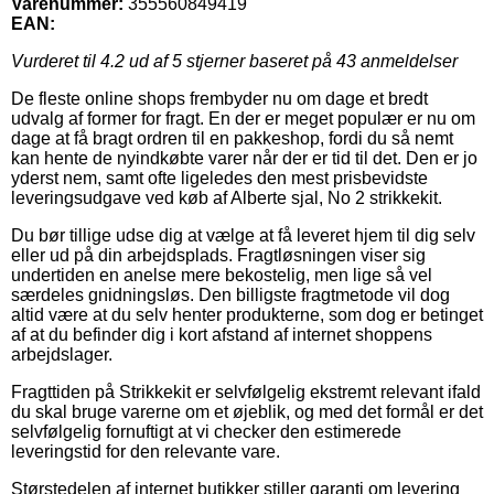
Varenummer:
355560849419
EAN:
Vurderet til
4.2
ud af 5 stjerner baseret på
43
anmeldelser
De fleste online shops frembyder nu om dage et bredt
udvalg af former for fragt. En der er meget populær er nu om
dage at få bragt ordren til en pakkeshop, fordi du så nemt
kan hente de nyindkøbte varer når der er tid til det. Den er jo
yderst nem, samt ofte ligeledes den mest prisbevidste
leveringsudgave ved køb af Alberte sjal, No 2 strikkekit.
Du bør tillige udse dig at vælge at få leveret hjem til dig selv
eller ud på din arbejdsplads. Fragtløsningen viser sig
undertiden en anelse mere bekostelig, men lige så vel
særdeles gnidningsløs. Den billigste fragtmetode vil dog
altid være at du selv henter produkterne, som dog er betinget
af at du befinder dig i kort afstand af internet shoppens
arbejdslager.
Fragttiden på Strikkekit er selvfølgelig ekstremt relevant ifald
du skal bruge varerne om et øjeblik, og med det formål er det
selvfølgelig fornuftigt at vi checker den estimerede
leveringstid for den relevante vare.
Størstedelen af internet butikker stiller garanti om levering