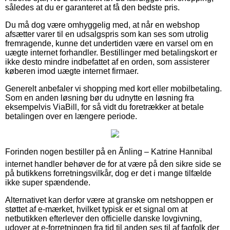
således at du er garanteret at få den bedste pris.
Du må dog være omhyggelig med, at når en webshop
afsætter varer til en udsalgspris som kan ses som utrolig
fremragende, kunne det undertiden være en varsel om en
uægte internet forhandler. Bestillinger med betalingskort er
ikke desto mindre indbefattet af en orden, som assisterer
køberen imod uægte internet firmaer.
Generelt anbefaler vi shopping med kort eller mobilbetaling.
Som en anden løsning bør du udnytte en løsning fra
eksempelvis ViaBill, for så vidt du foretrækker at betale
betalingen over en længere periode.
Forinden nogen bestiller på en Ãnling – Katrine Hannibal
internet handler behøver de for at være på den sikre side se
på butikkens forretningsvilkår, dog er det i mange tilfælde
ikke super spændende.
Alternativet kan derfor være at granske om netshoppen er
støttet af e-mærket, hvilket typisk er et signal om at
netbutikken efterlever den officielle danske lovgivning,
udover at e-forretningen fra tid til anden ses til af fagfolk der