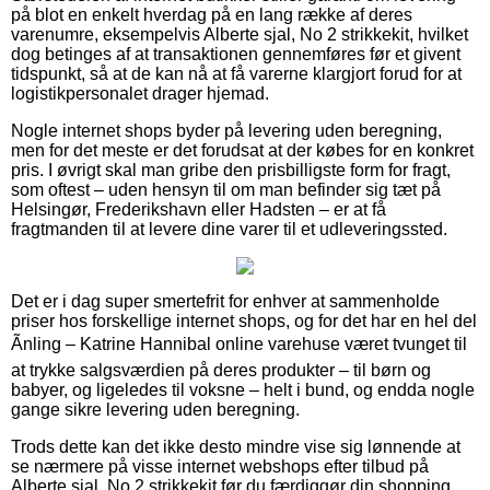
på blot en enkelt hverdag på en lang række af deres
varenumre, eksempelvis Alberte sjal, No 2 strikkekit, hvilket
dog betinges af at transaktionen gennemføres før et givent
tidspunkt, så at de kan nå at få varerne klargjort forud for at
logistikpersonalet drager hjemad.
Nogle internet shops byder på levering uden beregning,
men for det meste er det forudsat at der købes for en konkret
pris. I øvrigt skal man gribe den prisbilligste form for fragt,
som oftest – uden hensyn til om man befinder sig tæt på
Helsingør, Frederikshavn eller Hadsten – er at få
fragtmanden til at levere dine varer til et udleveringssted.
Det er i dag super smertefrit for enhver at sammenholde
priser hos forskellige internet shops, og for det har en hel del
Ãnling – Katrine Hannibal online varehuse været tvunget til
at trykke salgsværdien på deres produkter – til børn og
babyer, og ligeledes til voksne – helt i bund, og endda nogle
gange sikre levering uden beregning.
Trods dette kan det ikke desto mindre vise sig lønnende at
se nærmere på visse internet webshops efter tilbud på
Alberte sjal, No 2 strikkekit før du færdiggør din shopping,