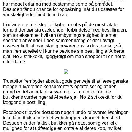
har meget erfaring med bestemmelserne på området.
Desuden får du chance for opbakning, når du udsættes for
vanskeligheder med dit indkøb.
Endvidere er det klogt at køber er obs på de mest vitale
forhold der gør sig gældende i forbindelse med bestillingen,
som for eksempel hvilken ombytningsrettighed internet
shoppen anvender. I den sammenhæng er det i øvrigt
essesentielt, at man stadig bevarer ens faktura e-mail, så
man fremadrettet vil kunne bevidne sin bestilling af Alberte
sjal, No 2 strikkekit, ligegyldigt om man shopper til en herre
eller dame.
Trustpilot frembyder absolut gode genveje til at læse ganske
mange nuværende konsumenters opfattelser og af den
grund er det anbefalelsesværdigt, at du tolker online
butikkens vurderinger af Alberte sjal, No 2 strikkekit før du
lægger din bestilling.
Facebook tilbyder desuden nogenlunde relevante løsninger
til at få indtryk af internet webshoppens kundetilfredshed.
Desuden er der faktisk butikker på nettet som giver folk
mulighed for at udfærdige en omtale af deres køb, hvilket