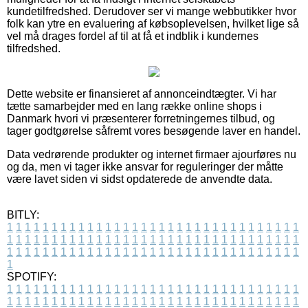
kundetilfredshed. Derudover ser vi mange webbutikker hvor
folk kan ytre en evaluering af købsoplevelsen, hvilket lige så
vel må drages fordel af til at få et indblik i kundernes
tilfredshed.
Dette website er finansieret af annonceindtægter. Vi har
tætte samarbejder med en lang række online shops i
Danmark hvori vi præsenterer forretningernes tilbud, og
tager godtgørelse såfremt vores besøgende laver en handel.
Data vedrørende produkter og internet firmaer ajourføres nu
og da, men vi tager ikke ansvar for reguleringer der måtte
være lavet siden vi sidst opdaterede de anvendte data.
BITLY:
1
1
1
1
1
1
1
1
1
1
1
1
1
1
1
1
1
1
1
1
1
1
1
1
1
1
1
1
1
1
1
1
1
1
1
1
1
1
1
1
1
1
1
1
1
1
1
1
1
1
1
1
1
1
1
1
1
1
1
1
1
1
1
1
1
1
1
1
1
1
1
1
1
1
1
1
1
1
1
1
1
1
1
1
1
1
1
1
1
1
1
1
1
1
1
1
1
1
1
1
SPOTIFY:
1
1
1
1
1
1
1
1
1
1
1
1
1
1
1
1
1
1
1
1
1
1
1
1
1
1
1
1
1
1
1
1
1
1
1
1
1
1
1
1
1
1
1
1
1
1
1
1
1
1
1
1
1
1
1
1
1
1
1
1
1
1
1
1
1
1