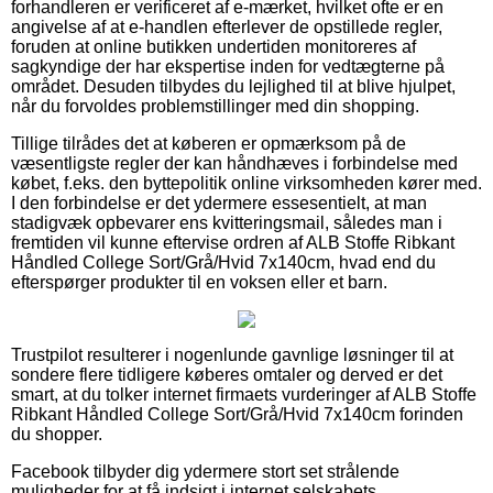
forhandleren er verificeret af e-mærket, hvilket ofte er en
angivelse af at e-handlen efterlever de opstillede regler,
foruden at online butikken undertiden monitoreres af
sagkyndige der har ekspertise inden for vedtægterne på
området. Desuden tilbydes du lejlighed til at blive hjulpet,
når du forvoldes problemstillinger med din shopping.
Tillige tilrådes det at køberen er opmærksom på de
væsentligste regler der kan håndhæves i forbindelse med
købet, f.eks. den byttepolitik online virksomheden kører med.
I den forbindelse er det ydermere essesentielt, at man
stadigvæk opbevarer ens kvitteringsmail, således man i
fremtiden vil kunne eftervise ordren af ALB Stoffe Ribkant
Håndled College Sort/Grå/Hvid 7x140cm, hvad end du
efterspørger produkter til en voksen eller et barn.
Trustpilot resulterer i nogenlunde gavnlige løsninger til at
sondere flere tidligere køberes omtaler og derved er det
smart, at du tolker internet firmaets vurderinger af ALB Stoffe
Ribkant Håndled College Sort/Grå/Hvid 7x140cm forinden
du shopper.
Facebook tilbyder dig ydermere stort set strålende
muligheder for at få indsigt i internet selskabets