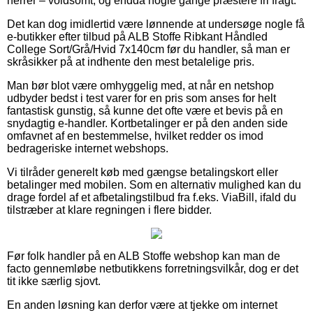
herrer – voldsomt, og endda nogle gange præstere fri fragt.
Det kan dog imidlertid være lønnende at undersøge nogle få
e-butikker efter tilbud på ALB Stoffe Ribkant Håndled
College Sort/Grå/Hvid 7x140cm før du handler, så man er
skråsikker på at indhente den mest betalelige pris.
Man bør blot være omhyggelig med, at når en netshop
udbyder bedst i test varer for en pris som anses for helt
fantastisk gunstig, så kunne det ofte være et bevis på en
snydagtig e-handler. Kortbetalinger er på den anden side
omfavnet af en bestemmelse, hvilket redder os imod
bedrageriske internet webshops.
Vi tilråder generelt køb med gængse betalingskort eller
betalinger med mobilen. Som en alternativ mulighed kan du
drage fordel af et afbetalingstilbud fra f.eks. ViaBill, ifald du
tilstræber at klare regningen i flere bidder.
Før folk handler på en ALB Stoffe webshop kan man de
facto gennemløbe netbutikkens forretningsvilkår, dog er det
tit ikke særlig sjovt.
En anden løsning kan derfor være at tjekke om internet