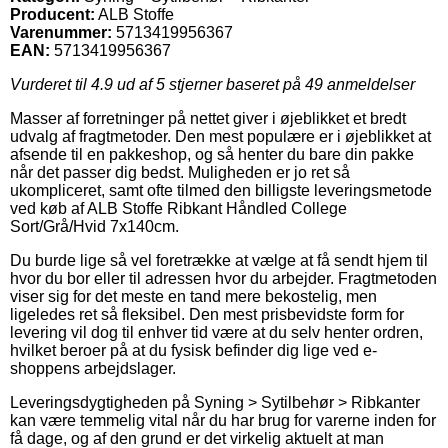
Producent:
ALB Stoffe
Varenummer:
5713419956367
EAN:
5713419956367
Vurderet til
4.9
ud af 5 stjerner baseret på
49
anmeldelser
Masser af forretninger på nettet giver i øjeblikket et bredt
udvalg af fragtmetoder. Den mest populære er i øjeblikket at
afsende til en pakkeshop, og så henter du bare din pakke
når det passer dig bedst. Muligheden er jo ret så
ukompliceret, samt ofte tilmed den billigste leveringsmetode
ved køb af ALB Stoffe Ribkant Håndled College
Sort/Grå/Hvid 7x140cm.
Du burde lige så vel foretrække at vælge at få sendt hjem til
hvor du bor eller til adressen hvor du arbejder. Fragtmetoden
viser sig for det meste en tand mere bekostelig, men
ligeledes ret så fleksibel. Den mest prisbevidste form for
levering vil dog til enhver tid være at du selv henter ordren,
hvilket beroer på at du fysisk befinder dig lige ved e-
shoppens arbejdslager.
Leveringsdygtigheden på Syning > Sytilbehør > Ribkanter
kan være temmelig vital når du har brug for varerne inden for
få dage, og af den grund er det virkelig aktuelt at man