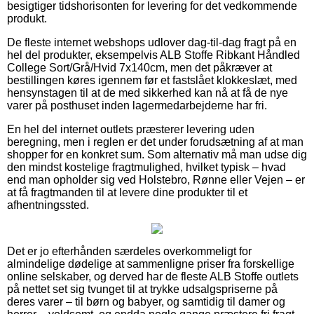
besigtiger tidshorisonten for levering for det vedkommende
produkt.
De fleste internet webshops udlover dag-til-dag fragt på en
hel del produkter, eksempelvis ALB Stoffe Ribkant Håndled
College Sort/Grå/Hvid 7x140cm, men det påkræver at
bestillingen køres igennem før et fastslået klokkeslæt, med
hensynstagen til at de med sikkerhed kan nå at få de nye
varer på posthuset inden lagermedarbejderne har fri.
En hel del internet outlets præsterer levering uden
beregning, men i reglen er det under forudsætning af at man
shopper for en konkret sum. Som alternativ må man udse dig
den mindst kostelige fragtmulighed, hvilket typisk – hvad
end man opholder sig ved Holstebro, Rønne eller Vejen – er
at få fragtmanden til at levere dine produkter til et
afhentningssted.
Det er jo efterhånden særdeles overkommeligt for
almindelige dødelige at sammenligne priser fra forskellige
online selskaber, og derved har de fleste ALB Stoffe outlets
på nettet set sig tvunget til at trykke udsalgspriserne på
deres varer – til børn og babyer, og samtidig til damer og