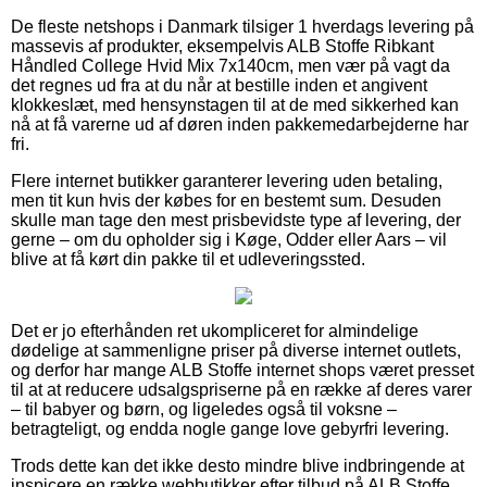
De fleste netshops i Danmark tilsiger 1 hverdags levering på
massevis af produkter, eksempelvis ALB Stoffe Ribkant
Håndled College Hvid Mix 7x140cm, men vær på vagt da
det regnes ud fra at du når at bestille inden et angivent
klokkeslæt, med hensynstagen til at de med sikkerhed kan
nå at få varerne ud af døren inden pakkemedarbejderne har
fri.
Flere internet butikker garanterer levering uden betaling,
men tit kun hvis der købes for en bestemt sum. Desuden
skulle man tage den mest prisbevidste type af levering, der
gerne – om du opholder sig i Køge, Odder eller Aars – vil
blive at få kørt din pakke til et udleveringssted.
Det er jo efterhånden ret ukompliceret for almindelige
dødelige at sammenligne priser på diverse internet outlets,
og derfor har mange ALB Stoffe internet shops været presset
til at at reducere udsalgspriserne på en række af deres varer
– til babyer og børn, og ligeledes også til voksne –
betragteligt, og endda nogle gange love gebyrfri levering.
Trods dette kan det ikke desto mindre blive indbringende at
inspicere en række webbutikker efter tilbud på ALB Stoffe