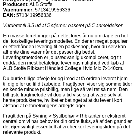
Producent:
ALB Stoffe
Varenummer:
5713419956336
EAN:
5713419956336
Vurderet til
3.5
ud af 5 stjerner baseret på
5
anmeldelser
En masse forretninger på nettet foreslår nu om dage en hel
del forskellige leveringsmodeller. En der er meget populær
er efterhånden levering til en pakkeshop, hvor du selv kan
afhente dine varer når det passer dig bedst.
Leveringsmetoden er jo usædvanlig ukompliceret, og tit
endda den mest betalelige leveringsmulighed ved køb af
ALB Stoffe Ribkant Håndled College Hvid Mix 7x140cm.
Du burde tillige afveje for og imod at få ordren leveret hjem
til dig eller ud til dit arbejde. Fragttypen viser sig somme tider
en kende mindre prisbillig, men lige så vel ret så nem. Den
billigste fragtmetode vil dog altid vise sig at være selv at
hente produkterne, hvilket er betinget af at du lever i kort
afstand af e-forretningens arbejdslager.
Fragttiden på Syning > Sytilbehør > Ribkanter er ekstremt
central om vi har behov for din ordre fluks, så af den grund er
det øjensynligt essentielt at vi checker leveringstiden på det
relevante produkt.