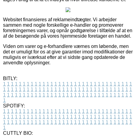
Websitet finansieres af reklameindtægter. Vi arbejder
sammen med nogle forskellige e-handler og promoverer
forretningernes varer, og opnår godtgørelse i tilfælde af at en
af de besøgende på vores hjemmeside foretager en handel.
Viden om varer og e-forhandlere værnes om løbende, men
det er umuligt for os at give garantier imod modifikationer der
muligvis er iværksat efter at vi sidste gang opdaterede de
anvendte oplysninger.
BITLY:
1
1
1
1
1
1
1
1
1
1
1
1
1
1
1
1
1
1
1
1
1
1
1
1
1
1
1
1
1
1
1
1
1
1
1
1
1
1
1
1
1
1
1
1
1
1
1
1
1
1
1
1
1
1
1
1
1
1
1
1
1
1
1
1
1
1
1
1
1
1
1
1
1
1
1
1
1
1
1
1
1
1
1
1
1
1
1
1
1
1
1
1
1
1
1
1
1
1
1
1
SPOTIFY:
1
1
1
1
1
1
1
1
1
1
1
1
1
1
1
1
1
1
1
1
1
1
1
1
1
1
1
1
1
1
1
1
1
1
1
1
1
1
1
1
1
1
1
1
1
1
1
1
1
1
1
1
1
1
1
1
1
1
1
1
1
1
1
1
1
1
1
1
1
1
1
1
1
1
1
1
1
1
1
1
1
1
1
1
1
1
1
1
1
1
1
1
1
1
1
1
1
1
1
1
CUTTLY BIO: