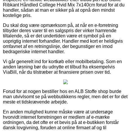
Ribkant Håndled College Hvid Mix 7x140cm forud for at du
handler, sådan at man er sikker på at opnå den mindst
kostelige pris.
Du skal dog være opmærksom på, at når en e-forretning
tilbyder deres varer til en salgspris der virker hamrende
tiltalende, så er det undertiden være et symbol på en
uoprigtig internet forhandler. Handler med kort er heldigvis
omfavnet af en retningslinje, der begunstiger en imod
bedrageriske internet handler.
Vi går generelt ind for kortkøb eller mobilbetaling. Som en
anden løsning bør du udnytte et tilbud fra eksempelvis
ViaBill, når du tilstræber at finansiere prisen over tid.
Forud for at nogen bestiller hos en ALB Stoffe shop burde
man utvivlsomt se på webbutikkens regler, men det er for det
meste et tidskrævende arbejde.
En anden mulighed kunne måske være at undersøge
hvorvidt internet forretningen er medlem af e-mærke
ordningen, da det ofte er et bevis på at e-butikken forstår
dansk lovgivning, foruden at online firmaet af og til