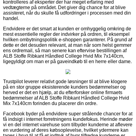
kontrolleres af eksperter der har meget erfaring med
vedtægterne på området. Det giver dig chance for at blive
assisteret, når du skulle få udfordringer i processen med din
handel.
Endvidere er det smart at kunden er omhyggelig omkring de
mest essentielle regler der indvirker på ordren, til eksempel
hvilken ombytningspolitik e-shoppen garanterer. På grund af
dette er det desuden relevant, at man når som helst gemmer
ens ordremail, så man senere kan eftervise bestillingen af
ALB Stoffe Ribkant Håndled College Hvid Mix 7x140cm,
ligegyldigt om man er på gaveindkøb til en herre eller dame.
Trustpilot leverer relativt gode løsninger til at blive klogere
på en stor gruppe eksisterende kunders bedømmelser og
herved er det en hjælp, at du efterforsker online firmaets
bedømmelser af ALB Stoffe Ribkant Håndled College Hvid
Mix 7x140cm forinden du placerer din ordre.
Facebook byder på endvidere super strålende chancer for at
få indsigt i internet forretningens kundefokus. Herinde møder
vi en del internet varehuse som tilbyder kunderne at aflevere
en vurdering af deres købsoplevelse, hvilket ydermere kan
tages i brug til at få et indtryk af hvor tilfredse kunderne er.