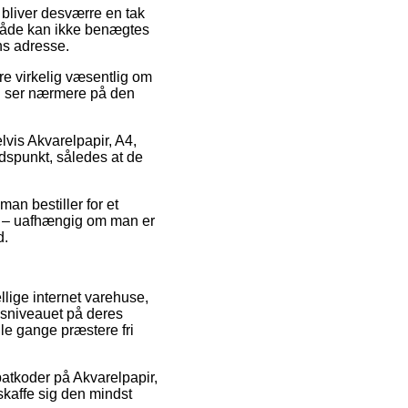
n bliver desværre en tak
småde kan ikke benægtes
ns adresse.
re virkelig væsentlig om
 du ser nærmere på den
vis Akvarelpapir, A4,
tidspunkt, således at de
an bestiller for et
sk – uafhængig om man er
d.
lige internet varehuse,
isniveauet på deres
gle gange præstere fri
batkoder på Akvarelpapir,
 skaffe sig den mindst