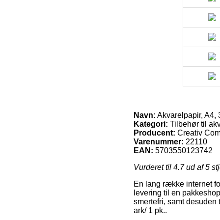
Navn:
Akvarelpapir, A4, 3
Kategori:
Tilbehør til a
Producent:
Creativ Co
Varenummer:
22110
EAN:
5703550123742
Vurderet til
4.7
ud af 5 st
En lang række internet fo
levering til en pakkeshop
smertefri, samt desuden t
ark/ 1 pk..