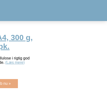
A4, 300 g,
pk.
lulose i rigtig god
ade.
(Læs mere)
b nu »