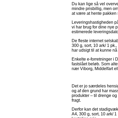
Du kan lige så vel overvej
mindre prisbillig, men 
at være at hente pakken 
Leveringshastigheden på 
vi har brug for dine nye 
estimerede leveringsdat
De fleste internet selsk
300 g, sort, 10 ark/ 1 pk.
har udsigt til at kunne nå 
Enkelte e-forretninger i 
fastslået beløb. Som alt
nær Viborg, Middelfart ell
Det er jo særdeles hensi
og af den grund har mass
produkter – til drenge og
fragt.
Derfor kan det stadigvæk 
A4, 300 g, sort, 10 ark/ 