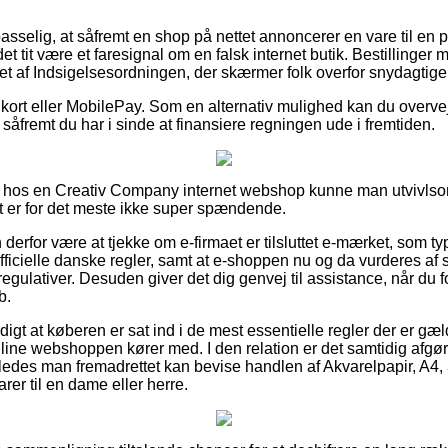
sselig, at såfremt en shop på nettet annoncerer en vare til en
t tit være et faresignal om en falsk internet butik. Bestillinger 
et af Indsigelsesordningen, der skærmer folk overfor snydagtige
 kort eller MobilePay. Som en alternativ mulighed kan du overve
, såfremt du har i sinde at finansiere regningen ude i fremtiden.
hos en Creativ Company internet webshop kunne man utvivlso
et er for det meste ikke super spændende.
rfor være at tjekke om e-firmaet er tilsluttet e-mærket, som typi
officielle danske regler, samt at e-shoppen nu og da vurderes af 
gulativer. Desuden giver det dig genvej til assistance, når du f
b.
igt at køberen er sat ind i de mest essentielle regler der er gæ
line webshoppen kører med. I den relation er det samtidig afg
ledes man fremadrettet kan bevise handlen af Akvarelpapir, A4, 30
rer til en dame eller herre.