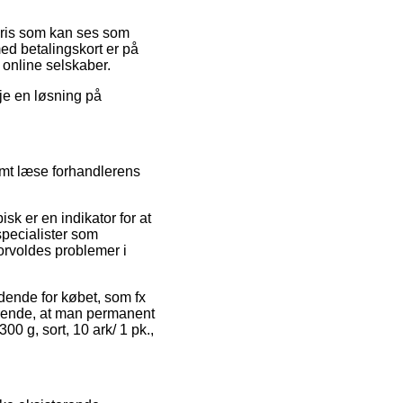
 pris som kan ses som
med betalingskort er på
 online selskaber.
je en løsning på
mt læse forhandlerens
sk er en indikator for at
specialister som
orvoldes problemer i
ldende for købet, som fx
ørende, at man permanent
0 g, sort, 10 ark/ 1 pk.,