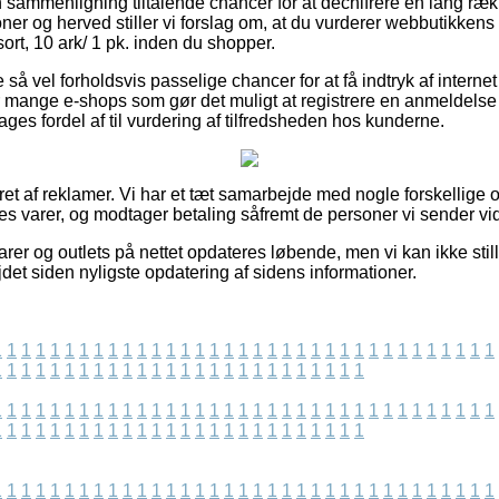
n sammenligning tiltalende chancer for at dechifrere en lang ræ
er og herved stiller vi forslag om, at du vurderer webbutikkens
sort, 10 ark/ 1 pk. inden du shopper.
e så vel forholdsvis passelige chancer for at få indtryk af inter
 der mange e-shops som gør det muligt at registrere en anmeldels
ges fordel af til vurdering af tilfredsheden hos kunderne.
ret af reklamer. Vi har et tæt samarbejde med nogle forskellige on
s varer, og modtager betaling såfremt de personer vi sender vid
er og outlets på nettet opdateres løbende, men vi kan ikke still
jdet siden nyligste opdatering af sidens informationer.
1
1
1
1
1
1
1
1
1
1
1
1
1
1
1
1
1
1
1
1
1
1
1
1
1
1
1
1
1
1
1
1
1
1
1
1
1
1
1
1
1
1
1
1
1
1
1
1
1
1
1
1
1
1
1
1
1
1
1
1
1
1
1
1
1
1
1
1
1
1
1
1
1
1
1
1
1
1
1
1
1
1
1
1
1
1
1
1
1
1
1
1
1
1
1
1
1
1
1
1
1
1
1
1
1
1
1
1
1
1
1
1
1
1
1
1
1
1
1
1
1
1
1
1
1
1
1
1
1
1
1
1
1
1
1
1
1
1
1
1
1
1
1
1
1
1
1
1
1
1
1
1
1
1
1
1
1