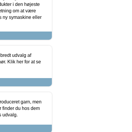
dukter i den højeste
sætning om at være
s ny symaskine eller
 bredt udvalg af
r. Klik her for at se
produceret garn, men
or finder du hos dem
es udvalg.