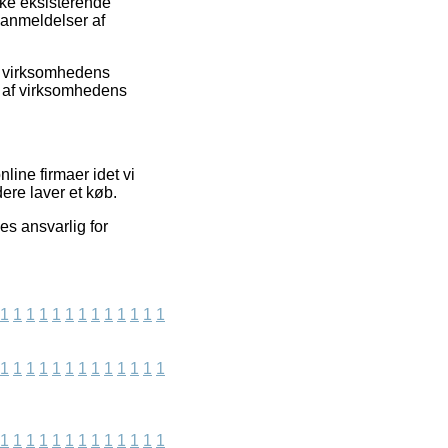
kke eksisterende
 anmeldelser af
net virksomhedens
e af virksomhedens
line firmaer idet vi
ere laver et køb.
es ansvarlig for
1
1
1
1
1
1
1
1
1
1
1
1
1
1
1
1
1
1
1
1
1
1
1
1
1
1
1
1
1
1
1
1
1
1
1
1
1
1
1