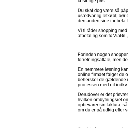
kostelige pris.
Du skal dog være så påpa
usædvanlig letkøbt, bør de
den anden side indbefatt
Vi tilråder shopping med
afbetaling som fx ViaBill
Forinden nogen shopper 
forretningsaftale, men d
En nemmere løsning kan de
online firmaet følger de 
behersker de gældende re
processen med dit indkø
Derudover er det prisværd
hvilken ombytningsret on
opbevarer sin faktura, så
om du er på udkig efter va