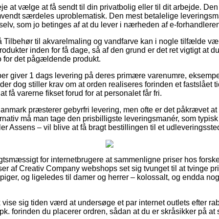
e at vælge at få sendt til din privatbolig eller til dit arbejde. De
omvendt særdeles uproblematisk. Den mest betalelige levering
selv, som jo betinges af at du lever i nærheden af e-forhandlere
Tilbehør til akvarelmaling og vandfarve kan i nogle tilfælde væ
produkter inden for få dage, så af den grund er det ret vigtigt at
o for det pågældende produkt.
aber giver 1 dags levering på deres primære varenumre, eksempel
, der dog stiller krav om at orden realiseres forinden et fastslået 
at få varerne fikset forud for at personalet får fri.
Danmark præsterer gebyrfri levering, men ofte er det påkrævet at m
ernativ må man tage den prisbilligste leveringsmanér, som typi
er Assens – vil blive at få bragt bestillingen til et udleveringsste
gtsmæssigt for internetbrugere at sammenligne priser hos forskel
er af Creativ Company webshops set sig tvunget til at tvinge pr
 piger, og ligeledes til damer og herrer – kolossalt, og endda no
vise sig tiden værd at undersøge et par internet outlets efter ra
1 pk. forinden du placerer ordren, sådan at du er skråsikker på at