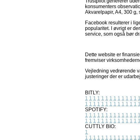
Trustpilot genererer ude
konsumenters observation
Akvarelpapir, A4, 300 g, 
Facebook resulterer i lig
popularitet. I øvrigt er
service, som også bør dra
Dette website er finansie
fremviser virksomhederne
Vejledning vedrørende var
justeringer der er udarbe
BITLY:
1
1
1
1
1
1
1
1
1
1
1
1
1
1
1
1
1
1
1
1
1
1
1
1
1
1
SPOTIFY:
1
1
1
1
1
1
1
1
1
1
1
1
1
1
1
1
1
1
1
1
1
1
1
1
1
1
CUTTLY BIO:
1
1
1
1
1
1
1
1
1
1
1
1
1
1