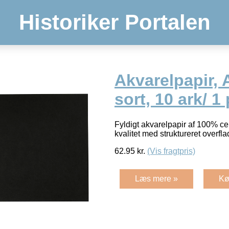
Historiker Portalen
Akvarelpapir, 
sort, 10 ark/ 1 
Fyldigt akvarelpapir af 100% cel
kvalitet med struktureret overfl
62.95
kr.
(Vis fragtpris)
Læs mere »
Kø