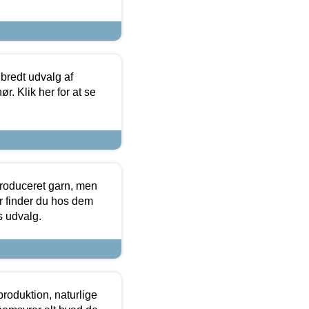
 bredt udvalg af
r. Klik her for at se
produceret garn, men
or finder du hos dem
es udvalg.
roduktion, naturlige