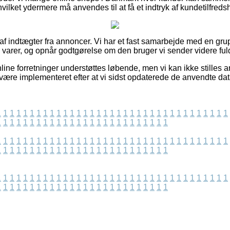
ilket ydermere må anvendes til at få et indtryk af kundetilfred
t af indtægter fra annoncer. Vi har et fast samarbejde med en g
 varer, og opnår godtgørelse om den bruger vi sender videre fuld
ine forretninger understøttes løbende, men vi kan ikke stilles an
 være implementeret efter at vi sidst opdaterede de anvendte dat
1
1
1
1
1
1
1
1
1
1
1
1
1
1
1
1
1
1
1
1
1
1
1
1
1
1
1
1
1
1
1
1
1
1
1
1
1
1
1
1
1
1
1
1
1
1
1
1
1
1
1
1
1
1
1
1
1
1
1
1
1
1
1
1
1
1
1
1
1
1
1
1
1
1
1
1
1
1
1
1
1
1
1
1
1
1
1
1
1
1
1
1
1
1
1
1
1
1
1
1
1
1
1
1
1
1
1
1
1
1
1
1
1
1
1
1
1
1
1
1
1
1
1
1
1
1
1
1
1
1
1
1
1
1
1
1
1
1
1
1
1
1
1
1
1
1
1
1
1
1
1
1
1
1
1
1
1
1
1
1
1
1
1
1
1
1
1
1
1
1
1
1
1
1
1
1
1
1
1
1
1
1
1