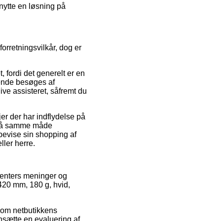
nytte en løsning på
orretningsvilkår, dog er
, fordi det generelt er en
bende besøges af
ve assisteret, såfremt du
er der har indflydelse på
et på samme måde
bevise sin shopping af
ller herre.
menters meninger og
420 mm, 180 g, hvid,
 om netbutikkens
sætte en evaluering af