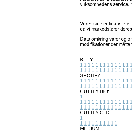
virksomhedens service, hv
Vores side er finansiere
da vi markedsfører deres
Data omkring varer og onl
modifikationer der måtte
BITLY:
1
1
1
1
1
1
1
1
1
1
1
1
1
1
1
1
1
1
1
1
1
1
1
1
1
1
SPOTIFY:
1
1
1
1
1
1
1
1
1
1
1
1
1
1
1
1
1
1
1
1
1
1
1
1
1
1
CUTTLY BIO:
1
1
1
1
1
1
1
1
1
1
1
1
1
1
1
1
1
1
1
1
1
1
1
1
1
1
1
CUTTLY OLD:
1
1
1
1
1
1
1
1
1
1
1
MEDIUM: