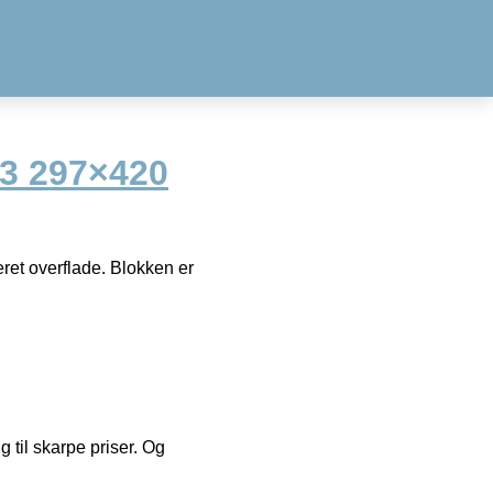
A3 297×420
eret overflade. Blokken er
g til skarpe priser. Og