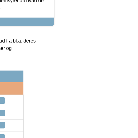
nemsyrer alt hvad de
.
 fra bl.a. deres
mer og