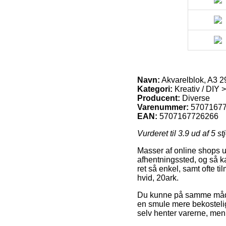
Navn:
Akvarelblok, A3 2
Kategori:
Kreativ / DIY >
Producent:
Diverse
Varenummer:
5707167
EAN:
5707167726266
Vurderet til
3.9
ud af 5 st
Masser af online shops ud
afhentningssted, og så k
ret så enkel, samt ofte 
hvid, 20ark.
Du kunne på samme måde p
en smule mere bekostelig
selv henter varerne, men 