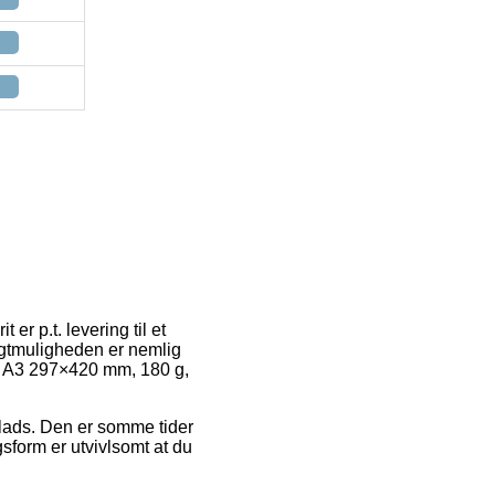
r p.t. levering til et
agtmuligheden er nemlig
ok, A3 297×420 mm, 180 g,
plads. Den er somme tider
sform er utvivlsomt at du