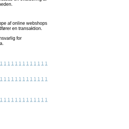
sheden.
ruppe af online webshops
fører en transaktion.
svarlig for
a.
1
1
1
1
1
1
1
1
1
1
1
1
1
1
1
1
1
1
1
1
1
1
1
1
1
1
1
1
1
1
1
1
1
1
1
1
1
1
1