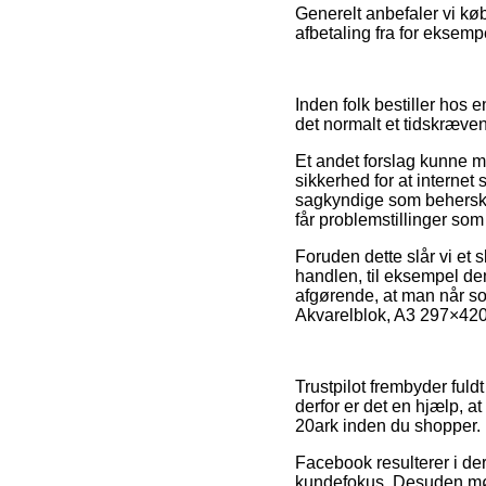
Generelt anbefaler vi kø
afbetaling fra for eksemp
Inden folk bestiller hos 
det normalt et tidskræven
Et andet forslag kunne må
sikkerhed for at internet
sagkyndige som behersker
får problemstillinger som 
Foruden dette slår vi et 
handlen, til eksempel den
afgørende, at man når so
Akvarelblok, A3 297×420 
Trustpilot frembyder ful
derfor er det en hjælp, 
20ark inden du shopper.
Facebook resulterer i de
kundefokus. Desuden mø