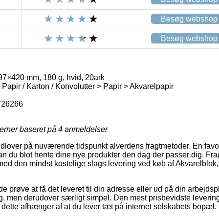
Besøg webshop
Besøg webshop
97×420 mm, 180 g, hvid, 20ark
 Papir / Karton / Konvolutter > Papir > Akvarelpapir
726266
jerner baseret på
4
anmeldelser
lover på nuværende tidspunkt alverdens fragtmetoder. En favorit e
an du blot hente dine nye produkter den dag der passer dig. Fr
tilmed den mindst kostelige slags levering ved køb af Akvarelbl
røve at få det leveret til din adresse eller ud på din arbejds
, men derudover særligt simpel. Den mest prisbevidste levering
dette afhænger af at du lever tæt på internet selskabets bopæl.