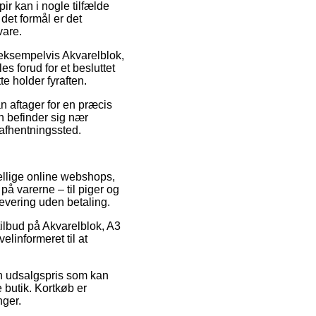
ir kan i nogle tilfælde
 det formål er det
vare.
 eksempelvis Akvarelblok,
s forud for et besluttet
te holder fyraften.
an aftager for en præcis
an befinder sig nær
t afhentningssted.
ellige online webshops,
på varerne – til piger og
levering uden betaling.
 tilbud på Akvarelblok, A3
linformeret til at
en udsalgspris som kan
 butik. Kortkøb er
nger.