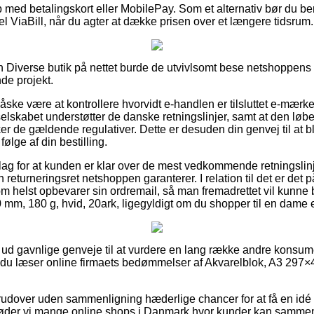
b med betalingskort eller MobilePay. Som et alternativ bør du be
el ViaBill, når du agter at dække prisen over et længere tidsrum.
en Diverse butik på nettet burde de utvivlsomt bese netshoppens f
de projekt.
ske være at kontrollere hvorvidt e-handlen er tilsluttet e-mærket
 selskabet understøtter de danske retningslinjer, samt at den lø
 de gældende regulativer. Dette er desuden din genvej til at bli
følge af din bestilling.
slag for at kunden er klar over de mest vedkommende retningslinj
 returneringsret netshoppen garanterer. I relation til det er d
m helst opbevarer sin ordremail, så man fremadrettet vil kunne 
mm, 180 g, hvid, 20ark, ligegyldigt om du shopper til en dame e
dt ud gavnlige genveje til at vurdere en lang række andre konsu
at du læser online firmaets bedømmelser af Akvarelblok, A3 297×
rudover uden sammenligning hæderlige chancer for at få en idé
der vi mange online shops i Danmark hvor kunder kan sammen