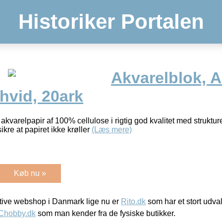
Historiker Portalen
Akvarelblok, 
hvid, 20ark
 akvarelpapir af 100% cellulose i rigtig god kvalitet med struktur
 sikre at papiret ikke krøller
(Læs mere)
Køb nu »
ive webshop i Danmark lige nu er
Rito.dk
som har et stort udval
Chobby.dk
som man kender fra de fysiske butikker.