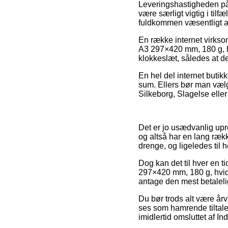
Leveringshastigheden på K
være særligt vigtig i tilf
fuldkommen væsentligt a
En række internet virkso
A3 297×420 mm, 180 g, hvi
klokkeslæt, således at de
En hel del internet butik
sum. Ellers bør man vælge
Silkeborg, Slagelse eller L
Det er jo usædvanlig upr
og altså har en lang rækk
drenge, og ligeledes til 
Dog kan det til hver en t
297×420 mm, 180 g, hvid,
antage den mest betaleli
Du bør trods alt være årv
ses som hamrende tiltale
imidlertid omsluttet af I