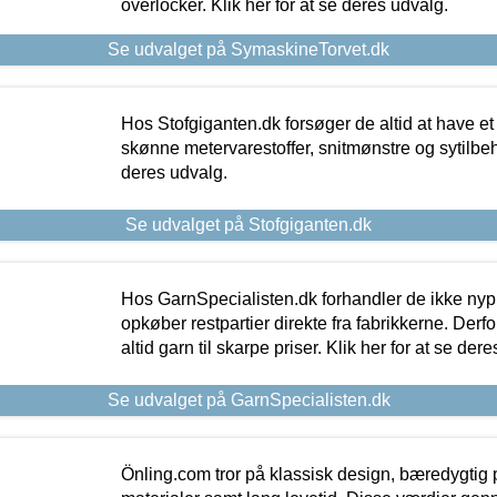
overlocker. Klik her for at se deres udvalg.
Se udvalget på SymaskineTorvet.dk
Hos Stofgiganten.dk forsøger de altid at have et
skønne metervarestoffer, snitmønstre og sytilbehø
deres udvalg.
Se udvalget på Stofgiganten.dk
Hos GarnSpecialisten.dk forhandler de ikke ny
opkøber restpartier direkte fra fabrikkerne. Derf
altid garn til skarpe priser. Klik her for at se der
Se udvalget på GarnSpecialisten.dk
Önling.com tror på klassisk design, bæredygtig p