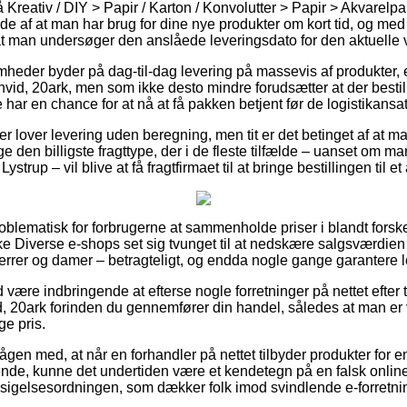
reativ / DIY > Papir / Karton / Konvolutter > Papir > Akvarelpap
ælde af at man har brug for dine nye produkter om kort tid, og med
t man undersøger den anslåede leveringsdato for den aktuelle 
mheder byder på dag-til-dag levering på massevis af produkter,
d, 20ark, men som ikke desto mindre forudsætter at der bestille
 har en chance for at nå at få pakken betjent før de logistikansat
ker lover levering uden beregning, men tit er det betinget af at m
 den billigste fragttype, der i de fleste tilfælde – uanset om m
ystrup – vil blive at få fragtfirmaet til at bringe bestillingen til e
oblematisk for forbrugerne at sammenholde priser i blandt forsk
e Diverse e-shops set sig tvunget til at nedskære salgsværdien 
herrer og damer – betragteligt, og endda nogle gange garantere 
id være indbringende at efterse nogle forretninger på nettet efter
 20ark forinden du gennemfører din handel, således at man er ve
ge pris.
ågen med, at når en forhandler på nettet tilbyder produkter for 
nde, kunne det undertiden være et kendetegn på en falsk online
ndsigelsesordningen, som dækker folk imod svindlende e-forretni