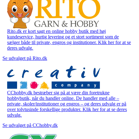
Rito.dk er kort sagt en online hobby butik med høj
kundeservice, hurtig levering og et stort sortiment som de
sælger både til private, engros og institutioner. Klik her for at se
deres udvalg.
Se udvalget på Rito.dk
CChobby.dk bestræber sig på at være din foretrukne
hobbybutik, når du handler online. De handler med alle –
private, skoler/institutioner og engros – og deres udvalg er på
over tolvtusinde forskellige produkter. Klik her for at se deres
udvalg.
Se udvalget på CChobby.dk