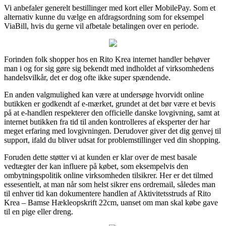
Vi anbefaler generelt bestillinger med kort eller MobilePay. Som et
alternativ kunne du vælge en afdragsordning som for eksempel
ViaBill, hvis du gerne vil afbetale betalingen over en periode.
Forinden folk shopper hos en Rito Krea internet handler behøver
man i og for sig gøre sig bekendt med indholdet af virksomhedens
handelsvilkår, det er dog ofte ikke super spændende.
En anden valgmulighed kan være at undersøge hvorvidt online
butikken er godkendt af e-mærket, grundet at det bør være et bevis
på at e-handlen respekterer den officielle danske lovgivning, samt at
internet butikken fra tid til anden kontrolleres af eksperter der har
meget erfaring med lovgivningen. Derudover giver det dig genvej til
support, ifald du bliver udsat for problemstillinger ved din shopping.
Foruden dette støtter vi at kunden er klar over de mest basale
vedtægter der kan influere på købet, som eksempelvis den
ombytningspolitik online virksomheden tilsikrer. Her er det tilmed
essesentielt, at man når som helst sikrer ens ordremail, således man
til enhver tid kan dokumentere handlen af Aktivitetsstruds af Rito
Krea – Bamse Hækleopskrift 22cm, uanset om man skal købe gave
til en pige eller dreng.