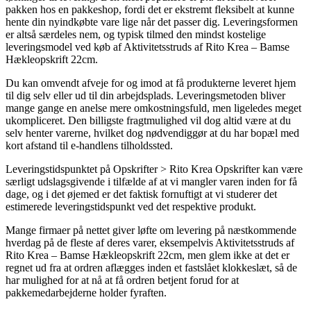
pakken hos en pakkeshop, fordi det er ekstremt fleksibelt at kunne
hente din nyindkøbte vare lige når det passer dig. Leveringsformen
er altså særdeles nem, og typisk tilmed den mindst kostelige
leveringsmodel ved køb af Aktivitetsstruds af Rito Krea – Bamse
Hækleopskrift 22cm.
Du kan omvendt afveje for og imod at få produkterne leveret hjem
til dig selv eller ud til din arbejdsplads. Leveringsmetoden bliver
mange gange en anelse mere omkostningsfuld, men ligeledes meget
ukompliceret. Den billigste fragtmulighed vil dog altid være at du
selv henter varerne, hvilket dog nødvendiggør at du har bopæl med
kort afstand til e-handlens tilholdssted.
Leveringstidspunktet på Opskrifter > Rito Krea Opskrifter kan være
særligt udslagsgivende i tilfælde af at vi mangler varen inden for få
dage, og i det øjemed er det faktisk fornuftigt at vi studerer det
estimerede leveringstidspunkt ved det respektive produkt.
Mange firmaer på nettet giver løfte om levering på næstkommende
hverdag på de fleste af deres varer, eksempelvis Aktivitetsstruds af
Rito Krea – Bamse Hækleopskrift 22cm, men glem ikke at det er
regnet ud fra at ordren aflægges inden et fastslået klokkeslæt, så de
har mulighed for at nå at få ordren betjent forud for at
pakkemedarbejderne holder fyraften.