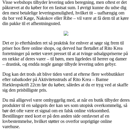
Visse webshops tilbyder levering uden beregning, men oftest er det
påkrævet at du køber for en fastsat sum. I øvrigt kunne du udse dig
den mest betalelige leveringsmulighed, hvilket tit – uafhængig om
du bor ved Køge, Nakskov eller Ribe – vil være at få dem til at køre
din pakke til et afhentningssted.
Det er jo efterhånden ret så praktisk for enhver at søge sig frem til
priser hos flere online shops, og derved har flertallet af Rito Krea
forretninger på nettet været presset til at at tvinge udsalgspriserne på
en række af deres varer – til børn, men ligeledes til herrer og damer
– drastisk, og endda nogle gange tilbyde levering uden gebyr.
Dog kan det trods alt blive tiden værd at efterse flere webbutikker
efter rabatkoder på Aktivitetsstruds af Rito Krea – Bamse
Hækleopskrift 22cm før du køber, således at du er tryg ved at skaffe
sig den prisbilligste pris.
Du må alligevel være omhyggelig med, at når en butik tilbyder deres
produkter til en salgspris der kan ses som utopisk overkommelig, så
bør det ofte være et signal om en falsk online virksomhed.
Bestillinger med kort er på den anden side omfavnet af en
lovbestemmelse, hvilket støtter os overfor uoprigtige online
varehuse.