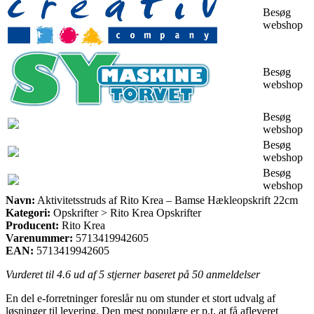
Besøg
webshop
Besøg
webshop
Besøg
webshop
Besøg
webshop
Besøg
webshop
Navn:
Aktivitetsstruds af Rito Krea – Bamse Hækleopskrift 22cm
Kategori:
Opskrifter > Rito Krea Opskrifter
Producent:
Rito Krea
Varenummer:
5713419942605
EAN:
5713419942605
Vurderet til
4.6
ud af 5 stjerner baseret på
50
anmeldelser
En del e-forretninger foreslår nu om stunder et stort udvalg af
løsninger til levering. Den mest populære er p.t. at få afleveret