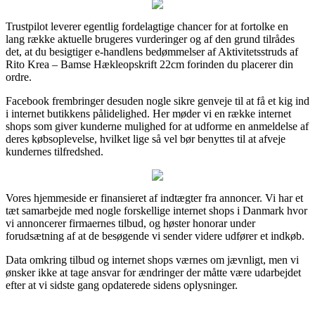
Trustpilot leverer egentlig fordelagtige chancer for at fortolke en
lang række aktuelle brugeres vurderinger og af den grund tilrådes
det, at du besigtiger e-handlens bedømmelser af Aktivitetsstruds af
Rito Krea – Bamse Hækleopskrift 22cm forinden du placerer din
ordre.
Facebook frembringer desuden nogle sikre genveje til at få et kig ind
i internet butikkens pålidelighed. Her møder vi en række internet
shops som giver kunderne mulighed for at udforme en anmeldelse af
deres købsoplevelse, hvilket lige så vel bør benyttes til at afveje
kundernes tilfredshed.
Vores hjemmeside er finansieret af indtægter fra annoncer. Vi har et
tæt samarbejde med nogle forskellige internet shops i Danmark hvor
vi annoncerer firmaernes tilbud, og høster honorar under
forudsætning af at de besøgende vi sender videre udfører et indkøb.
Data omkring tilbud og internet shops værnes om jævnligt, men vi
ønsker ikke at tage ansvar for ændringer der måtte være udarbejdet
efter at vi sidste gang opdaterede sidens oplysninger.