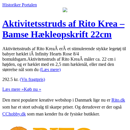
Historiker Portalen
Aktivitetsstruds af Rito Krea –
Bamse Hækleopskrift 22cm
Aktivitetsstruds af Rito KreaÂ erÂ et stimulerende stykke legetøj til
babyer hæklet iÂ Infinity Hearts Rose 8/4
bomuldsgarn.Aktivitetsstruds af Rito KreaÂ måler ca. 22 cm i
højden, og er hæklet med en 2,5 mm hæklenål, eller med den
størrelse nål som du
(Læs mere)
292.5
kr.
(Vis fragtpris)
Læs mere »
Køb nu »
Den mest populære kreative webshop i Danmark lige nu er
Rito.dk
som har et stort udvalg til skarpe priser. Og derudover er der også
CChobby.dk
som man kender fra de fysiske butikker.