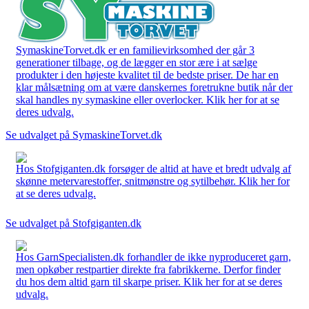
SymaskineTorvet.dk er en familievirksomhed der går 3
generationer tilbage, og de lægger en stor ære i at sælge
produkter i den højeste kvalitet til de bedste priser. De har en
klar målsætning om at være danskernes foretrukne butik når der
skal handles ny symaskine eller overlocker. Klik her for at se
deres udvalg.
Se udvalget på SymaskineTorvet.dk
Hos Stofgiganten.dk forsøger de altid at have et bredt udvalg af
skønne metervarestoffer, snitmønstre og sytilbehør. Klik her for
at se deres udvalg.
Se udvalget på Stofgiganten.dk
Hos GarnSpecialisten.dk forhandler de ikke nyproduceret garn,
men opkøber restpartier direkte fra fabrikkerne. Derfor finder
du hos dem altid garn til skarpe priser. Klik her for at se deres
udvalg.