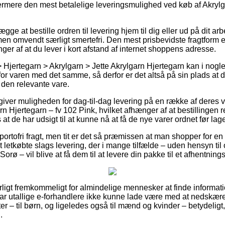
dermere den mest betalelige leveringsmulighed ved køb af Akrylg
e at bestille ordren til levering hjem til dig eller ud på dit ar
en omvendt særligt smertefri. Den mest prisbevidste fragtform e
nger af at du lever i kort afstand af internet shoppens adresse.
 Hjertegarn > Akrylgarn > Jette Akrylgarn Hjertegarn kan i nogle
for varen med det samme, så derfor er det altså på sin plads at 
 den relevante vare.
giver muligheden for dag-til-dag levering på en række af deres
rn Hjertegarn – fv 102 Pink, hvilket afhænger af at bestillingen r
 at de har udsigt til at kunne nå at få de nye varer ordnet før la
portofri fragt, men tit er det så præmissen at man shopper for en
 letkøbte slags levering, der i mange tilfælde – uden hensyn til
orø – vil blive at få dem til at levere din pakke til et afhentning
ligt fremkommeligt for almindelige mennesker at finde informati
har utallige e-forhandlere ikke kunne lade være med at nedskære
ter – til børn, og ligeledes også til mænd og kvinder – betydeli
.