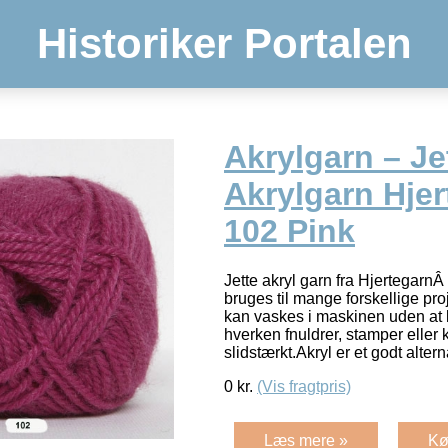
Historiker Portalen
Akrylgarn – Je
Akrylgarn Hjer
102 Pink
Jette akryl garn fra HjertegarnÂ
bruges til mange forskellige proj
kan vaskes i maskinen uden at
hverken fnuldrer, stamper eller
slidstærkt.Akryl er et godt alter
0
kr.
(Vis fragtpris)
Læs mere »
Kø