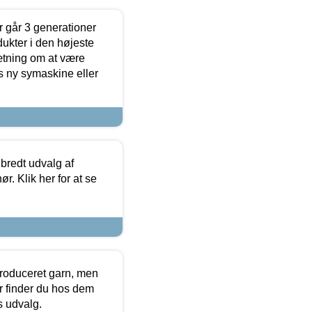
 går 3 generationer
dukter i den højeste
sætning om at være
s ny symaskine eller
 bredt udvalg af
r. Klik her for at se
produceret garn, men
or finder du hos dem
es udvalg.