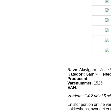
Navn:
Akrylgarn – Jette 
Kategori:
Garn > Hjerteg
Producent:
Varenummer:
1525
EAN:
Vurderet til
4.2
ud af 5 st
En stor portion online va
pakkeshops, hvor det er n