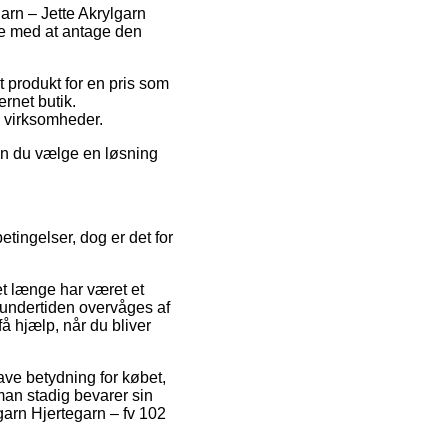
garn – Jette Akrylgarn
de med at antage den
t produkt for en pris som
ernet butik.
e virksomheder.
kan du vælge en løsning
etingelser, dog er det for
et længe har været et
n undertiden overvåges af
få hjælp, når du bliver
ve betydning for købet,
t man stadig bevarer sin
lgarn Hjertegarn – fv 102