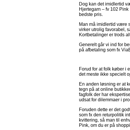
Dog kan det imidlertid væ
Hjertegarn – fv 102 Pink
bedste pris.
Man må imidlertid være så
virker utrolig favorabel, 
Kortbetalinger er trods a
Generelt går vi ind for 
på afbetaling som fx ViaB
Forud for at folk køber i
det meste ikke specielt 
En anden løsning er at k
tegn på at online butikke
fagfolk der har ekspertis
udsat for dilemmaer i p
Foruden dette er det god
som fx den returpolitik in
kvittering, så man til enh
Pink, om du er på shoppin