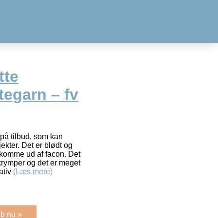
tte
tegarn – fv
 på tilbud, som kan
ekter. Det er blødt og
 komme ud af facon. Det
 krymper og det er meget
nativ
(Læs mere)
b nu »