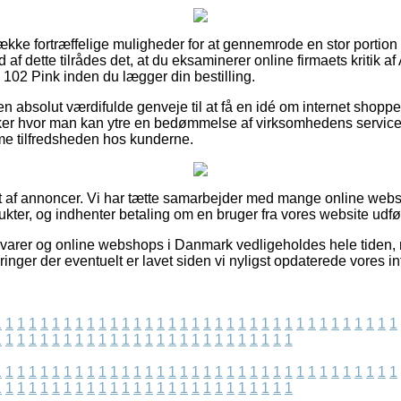
række fortræffelige muligheder for at gennemrode en stor portio
af dette tilrådes det, at du eksaminerer online firmaets kritik af
 102 Pink inden du lægger din bestilling.
en absolut værdifulde genveje til at få en idé om internet shop
ker hvor man kan ytre en bedømmelse af virksomhedens service,
mme tilfredsheden hos kunderne.
t af annoncer. Vi har tætte samarbejder med mange online webs
ter, og indhenter betaling om en bruger fra vores website udfør
varer og online webshops i Danmark vedligeholdes hele tiden,
nger der eventuelt er lavet siden vi nyligst opdaterede vores in
1
1
1
1
1
1
1
1
1
1
1
1
1
1
1
1
1
1
1
1
1
1
1
1
1
1
1
1
1
1
1
1
1
1
1
1
1
1
1
1
1
1
1
1
1
1
1
1
1
1
1
1
1
1
1
1
1
1
1
1
1
1
1
1
1
1
1
1
1
1
1
1
1
1
1
1
1
1
1
1
1
1
1
1
1
1
1
1
1
1
1
1
1
1
1
1
1
1
1
1
1
1
1
1
1
1
1
1
1
1
1
1
1
1
1
1
1
1
1
1
1
1