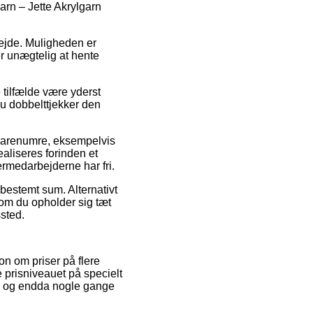
arn – Jette Akrylgarn
bejde. Muligheden er
r unægtelig at hente
 tilfælde være yderst
du dobbelttjekker den
 varenumre, eksempelvis
ealiseres forinden et
germedarbejderne har fri.
 bestemt sum. Alternativt
 om du opholder sig tæt
ssted.
on om priser på flere
 prisniveauet på specielt
gt, og endda nogle gange