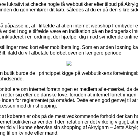
re lukrativt at checke nogle få webbutikker efter tilbud på Akryl
 inden du gennemfører dit køb, således at du er på den sikre si
 påpasselig, at i tilfælde af at en internet webshop frembyder e
så er det i nogle tilfælde være en indikation på en bedragerisk int
lt inkluderet i en ordning, der hjælper dig imod svindlende onlin
bestillinger med kort eller mobilbetaling. Som en anden løsning 
ill, ifald du vil afbetale beløbet over en længere periode.
 en butik burde de i princippet kigge på webbutikkens forretningsb
ophidsende.
ontrollere om internet forretningen er medlem af e-mærket, da d
n retter sig efter de danske love, foruden at internet forretninge
e inden for reglementet på området. Dette er en god genvej til at 
rocessen med din shopping.
t at køberen er obs på de mest vedkommende forhold der kan ha
ternet butikken anvender. I den relation er det virkelig vigtigt, a
ver tid vil kunne eftervise sin shopping af Akrylgarn – Jette Akry
g til en kvinde eller mand.