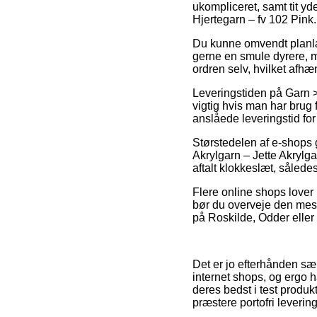
ukompliceret, samt tit y
Hjertegarn – fv 102 Pink.
Du kunne omvendt planlægg
gerne en smule dyrere, m
ordren selv, hvilket afhæ
Leveringstiden på Garn >
vigtig hvis man har brug 
anslåede leveringstid for
Størstedelen af e-shops 
Akrylgarn – Jette Akrylga
aftalt klokkeslæt, således
Flere online shops lover 
bør du overveje den mest
på Roskilde, Odder eller S
Det er jo efterhånden sær
internet shops, og ergo 
deres bedst i test produk
præstere portofri levering