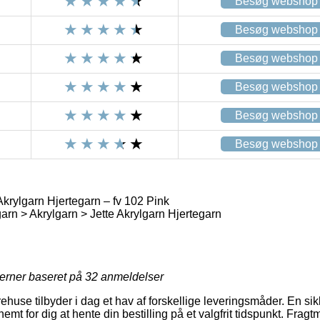
Besøg webshop
Besøg webshop
Besøg webshop
Besøg webshop
Besøg webshop
Besøg webshop
Akrylgarn Hjertegarn – fv 102 Pink
arn > Akrylgarn > Jette Akrylgarn Hjertegarn
jerner baseret på
32
anmeldelser
rehuse tilbyder i dag et hav af forskellige leveringsmåder. En sik
emt for dig at hente din bestilling på et valgfrit tidspunkt. Frag