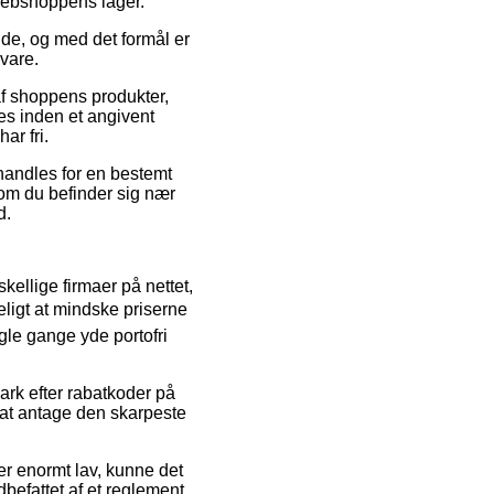
 webshoppens lager.
nde, og med det formål er
vare.
f shoppens produkter,
es inden et angivent
ar fri.
 handles for en bestemt
– om du befinder sig nær
d.
skellige firmaer på nettet,
eligt at mindske priserne
ogle gange yde portofri
rk efter rabatkoder på
 at antage den skarpeste
er enormt lav, kunne det
dbefattet af et reglement,