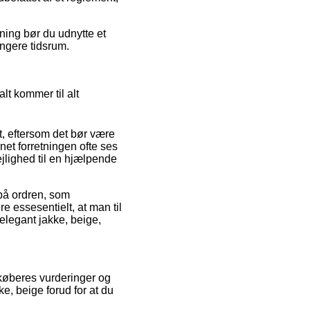
ing bør du udnytte et
ængere tidsrum.
lt kommer til alt
t, eftersom det bør være
rnet forretningen ofte ses
ejlighed til en hjælpende
 på ordren, som
e essesentielt, at man til
 elegant jakke, beige,
køberes vurderinger og
e, beige forud for at du