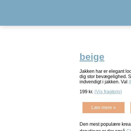
beige
Jakken har er elegant look
dig stor bevægelighed. S
indvendigt i jakken. Val
199
kr.
(Vis fragtpris)
Læs mere »
Den mest populære kreat