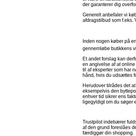
der garanterer dig overf
Generelt anbefaler vi kø
afdragstilbud som f.eks. V
Inden nogen køber på en 
gennemløbe butikkens vilk
Et andet forslag kan der
en angivelse af at online
til af eksperter som har 
hånd, hvis du udsættes f
Herudover tilrådes det at
eksempelvis den byttepoli
enhver tid sikrer ens fak
ligegyldigt om du søger e
Trustpilot indebærer ful
af den grund foreslåes de
færdiggør din shopping.