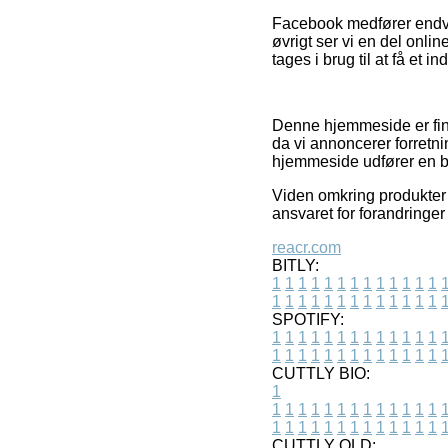
Facebook medfører endvide
øvrigt ser vi en del onli
tages i brug til at få et i
Denne hjemmeside er fin
da vi annoncerer forretni
hjemmeside udfører en be
Viden omkring produkter 
ansvaret for forandringer
reacr.com
BITLY:
1
1
1
1
1
1
1
1
1
1
1
1
1
1
1
1
1
1
1
1
1
1
1
1
1
1
SPOTIFY:
1
1
1
1
1
1
1
1
1
1
1
1
1
1
1
1
1
1
1
1
1
1
1
1
1
1
CUTTLY BIO:
1
1
1
1
1
1
1
1
1
1
1
1
1
1
1
1
1
1
1
1
1
1
1
1
1
1
1
CUTTLY OLD: