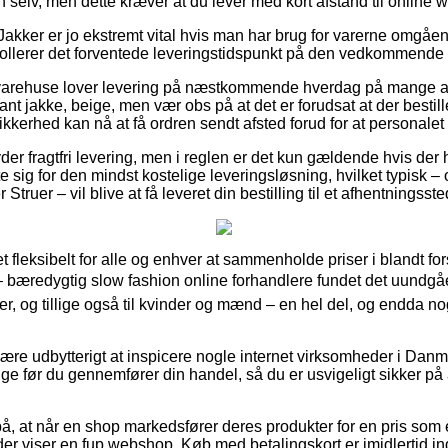
n selv, men dette kræver at du lever med kort afstand til online
Jakker er jo ekstremt vital hvis man har brug for varerne omgåe
ntrollerer det forventede leveringstidspunkt på den vedkommende 
t varehuse lover levering på næstkommende hverdag på mange a
t jakke, beige, men vær obs på at det er forudsat at der bestill
kkerhed kan nå at få ordren sendt afsted forud for at personalet h
er fragtfri levering, men i reglen er det kun gældende hvis der
tte sig for den mindst kostelige leveringsløsning, hvilket typisk 
Struer – vil blive at få leveret din bestilling til et afhentningsste
et fleksibelt for alle og enhver at sammenholde priser i blandt for
 – bæredygtig slow fashion online forhandlere fundet det uundgå
orer, og tillige også til kvinder og mænd – en hel del, og endda n
e udbytterigt at inspicere nogle internet virksomheder i Danma
ge før du gennemfører din handel, så du er usvigeligt sikker på
, at når en shop markedsfører deres produkter for en pris som 
a der viser en fup webshop. Køb med betalingskort er imidlertid in