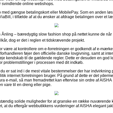
or svindlende online webshops.
b med gængse betalingskort eller MobilePay. Som en anden løsn
iaBill, i tilfælde af at du ønsker at afdrage betalingen over et l
Ãnling – bæredygtig slow fashion shop på nettet kunne de når a
år, dog er det i reglen et tidskrævende projekt.
for være at kontrollere om e-forretningen er godkendt af e-mærke
 forhandleren føjer den officielle danske lovgivning, samt at inte
nøje kendskab til de gældende regler. Dette er desuden en god l
or problemstillinger i processen med dit indkøb.
 du er sat ind i de mest vitale bestemmelser der har indvirkning
tik internet forretningen bruger. På grund af dette er det ydermer
tura e-mail, så man fremadrettet kan eftervise sin ordre af AISHA
n vare til en dreng eller pige.
dstændig solide muligheder for at granske en række nuværende 
t, at du eftergår webbutikkens vurderinger af AISHA elegant jakk