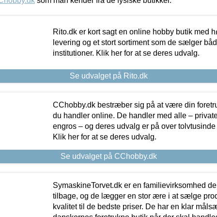
Chobby.dk
som man kender fra de fysiske butikker.
Rito.dk er kort sagt en online hobby butik med h
levering og et stort sortiment som de sælger både
institutioner. Klik her for at se deres udvalg.
Se udvalget på Rito.dk
CChobby.dk bestræber sig på at være din foretr
du handler online. De handler med alle – private,
engros – og deres udvalg er på over tolvtusinde 
Klik her for at se deres udvalg.
Se udvalget på CChobby.dk
SymaskineTorvet.dk er en familievirksomhed der
tilbage, og de lægger en stor ære i at sælge pro
kvalitet til de bedste priser. De har en klar mål