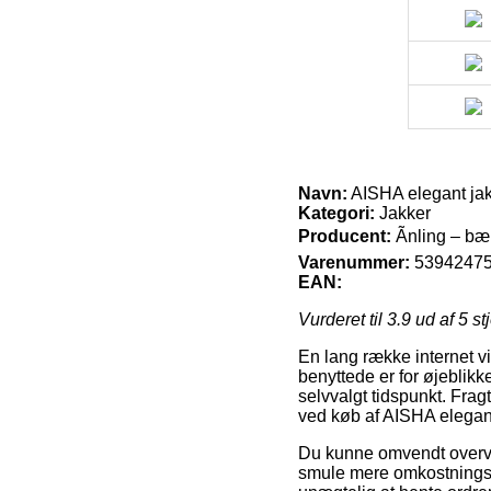
Navn:
AISHA elegant jak
Kategori:
Jakker
Producent:
Ãnling – bæ
Varenummer:
5394247
EAN:
Vurderet til
3.9
ud af 5 st
En lang række internet v
benyttede er for øjeblikk
selvvalgt tidspunkt. Fra
ved køb af AISHA elegant
Du kunne omvendt overveje
smule mere omkostningsfu