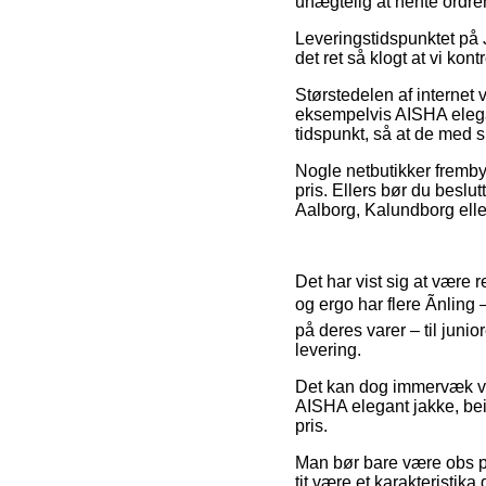
unægtelig at hente ordre
Leveringstidspunktet på 
det ret så klogt at vi ko
Størstedelen af interne
eksempelvis AISHA elegan
tidspunkt, så at de med si
Nogle netbutikker frembyd
pris. Ellers bør du beslu
Aalborg, Kalundborg eller 
Det har vist sig at være r
og ergo har flere Ãnling
på deres varer – til juni
levering.
Det kan dog immervæk vær
AISHA elegant jakke, bei
pris.
Man bør bare være obs på
tit være et karakteristik