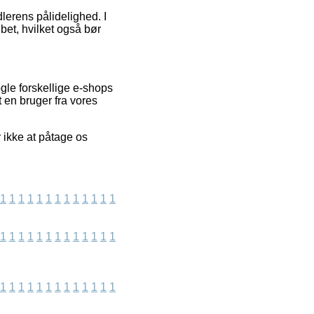
lerens pålidelighed. I
øbet, hvilket også bør
le forskellige e-shops
 en bruger fra vores
 ikke at påtage os
1
1
1
1
1
1
1
1
1
1
1
1
1
1
1
1
1
1
1
1
1
1
1
1
1
1
1
1
1
1
1
1
1
1
1
1
1
1
1