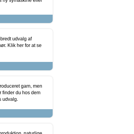
s ny symaskine eller
 bredt udvalg af
r. Klik her for at se
produceret garn, men
or finder du hos dem
es udvalg.
roduktion, naturlige