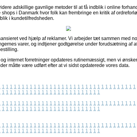
re adskillige gavnlige metoder til at få indblik i online forhand
ne shops i Danmark hvor folk kan frembringe en kritik af ordreforl
ndblik i kundetilfredsheden.
ansieret ved hjælp af reklamer. Vi arbejder tæt sammen med nog
ngernes varer, og indtjener godtgørelse under forudsætning af at
stilling.
og internet forretninger opdateres rutinemæssigt, men vi ønsker
 der måtte være udført efter at vi sidst opdaterede vores data.
1
1
1
1
1
1
1
1
1
1
1
1
1
1
1
1
1
1
1
1
1
1
1
1
1
1
1
1
1
1
1
1
1
1
1
1
1
1
1
1
1
1
1
1
1
1
1
1
1
1
1
1
1
1
1
1
1
1
1
1
1
1
1
1
1
1
1
1
1
1
1
1
1
1
1
1
1
1
1
1
1
1
1
1
1
1
1
1
1
1
1
1
1
1
1
1
1
1
1
1
1
1
1
1
1
1
1
1
1
1
1
1
1
1
1
1
1
1
1
1
1
1
1
1
1
1
1
1
1
1
1
1
1
1
1
1
1
1
1
1
1
1
1
1
1
1
1
1
1
1
1
1
1
1
1
1
1
1
1
1
1
1
1
1
1
1
1
1
1
1
1
1
1
1
1
1
1
1
1
1
1
1
1