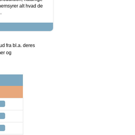
nemsyrer alt hvad de
.
 fra bl.a. deres
mer og