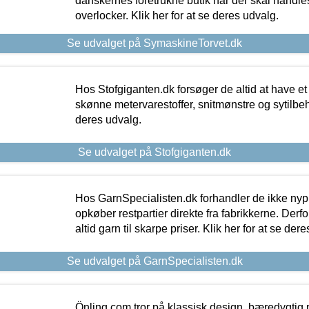
danskernes foretrukne butik når der skal handle
overlocker. Klik her for at se deres udvalg.
Se udvalget på SymaskineTorvet.dk
Hos Stofgiganten.dk forsøger de altid at have et
skønne metervarestoffer, snitmønstre og sytilbehø
deres udvalg.
Se udvalget på Stofgiganten.dk
Hos GarnSpecialisten.dk forhandler de ikke ny
opkøber restpartier direkte fra fabrikkerne. Derf
altid garn til skarpe priser. Klik her for at se der
Se udvalget på GarnSpecialisten.dk
Önling.com tror på klassisk design, bæredygtig p