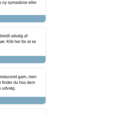
s ny symaskine eller
 bredt udvalg af
r. Klik her for at se
produceret garn, men
or finder du hos dem
es udvalg.