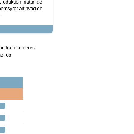
roduktion, naturlige
nemsyrer alt hvad de
.
 fra bl.a. deres
mer og