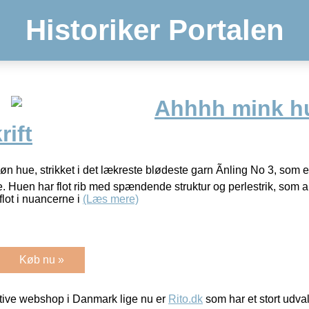
Historiker Portalen
Ahhhh mink h
rift
 hue, strikket i det lækreste blødeste garn Ãnling No 3, som er
 Huen har flot rib med spændende struktur og perlestrik, som alt
flot i nuancerne i
(Læs mere)
Køb nu »
ive webshop i Danmark lige nu er
Rito.dk
som har et stort udval