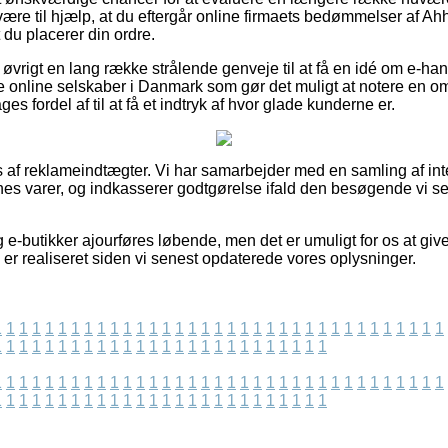
være til hjælp, at du eftergår online firmaets bedømmelser af A
t du placerer din ordre.
 øvrigt en lang række strålende genveje til at få en idé om e-h
 online selskaber i Danmark som gør det muligt at notere en o
es fordel af til at få et indtryk af hvor glade kunderne er.
 af reklameindtægter. Vi har samarbejder med en samling af inte
es varer, og indkasserer godtgørelse ifald den besøgende vi se
e-butikker ajourføres løbende, men det er umuligt for os at giv
 er realiseret siden vi senest opdaterede vores oplysninger.
1
1
1
1
1
1
1
1
1
1
1
1
1
1
1
1
1
1
1
1
1
1
1
1
1
1
1
1
1
1
1
1
1
1
1
1
1
1
1
1
1
1
1
1
1
1
1
1
1
1
1
1
1
1
1
1
1
1
1
1
1
1
1
1
1
1
1
1
1
1
1
1
1
1
1
1
1
1
1
1
1
1
1
1
1
1
1
1
1
1
1
1
1
1
1
1
1
1
1
1
1
1
1
1
1
1
1
1
1
1
1
1
1
1
1
1
1
1
1
1
1
1