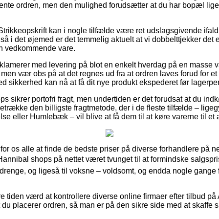
hente ordren, men den mulighed forudsætter at du har bopæl lige
trikkeopskrift kan i nogle tilfælde være ret udslagsgivende ifal
 så i det øjemed er det temmelig aktuelt at vi dobbelttjekker det
den vedkommende vare.
eklamerer med levering på blot en enkelt hverdag på en masse 
, men vær obs på at det regnes ud fra at ordren laves forud for e
d sikkerhed kan nå at få dit nye produkt ekspederet før lagerper
ps sikrer portofri fragt, men undertiden er det forudsat at du ind
etrække den billigste fragtmetode, der i de fleste tilfælde – lig
e eller Humlebæk – vil blive at få dem til at køre varerne til et
for os alle at finde de bedste priser på diverse forhandlere på n
 Hannibal shops på nettet været tvunget til at formindske salgsp
og drenge, og ligeså til voksne – voldsomt, og endda nogle gang
e tiden værd at kontrollere diverse online firmaer efter tilbud p
 at du placerer ordren, så man er på den sikre side med at skaffe 