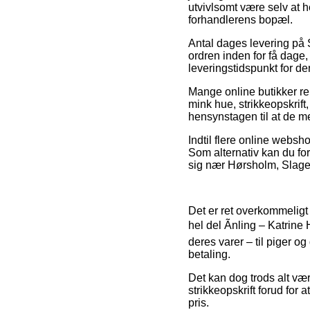
utvivlsomt være selv at 
forhandlerens bopæl.
Antal dages levering på S
ordren inden for få dage,
leveringstidspunkt for 
Mange online butikker r
mink hue, strikkeopskrift
hensynstagen til at de me
Indtil flere online websho
Som alternativ kan du for
sig nær Hørsholm, Slagels
Det er ret overkommeligt 
hel del Ãnling – Katrine
deres varer – til piger 
betaling.
Det kan dog trods alt vær
strikkeopskrift forud for
pris.