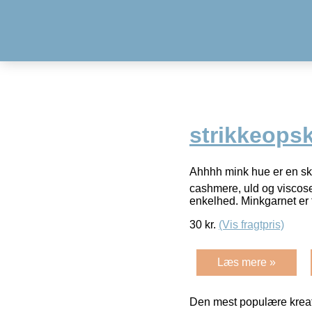
strikkeopsk
Ahhhh mink hue er en skøn
cashmere, uld og viscose.
enkelhed. Minkgarnet er 
30
kr.
(Vis fragtpris)
Læs mere »
Den mest populære kreat