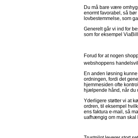
Du må bare være omhyggel
enormt favorabel, så bør 
lovbestemmelse, som gar
Generelt går vi ind for b
som for eksempel ViaBill,
Forud for at nogen shopp
webshoppens handelsvil
En anden løsning kunne 
ordningen, fordi det gener
hjemmesiden ofte kontroll
hjælpende hånd, når du 
Yderligere støtter vi at 
ordren, til eksempel hvilk
ens faktura e-mail, så ma
uafhængig om man skal k
Trustpilot leverer stort