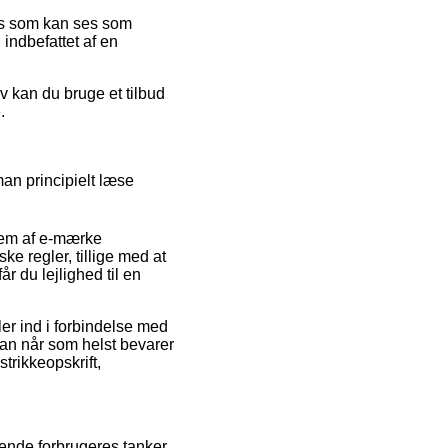
ris som kan ses som
 indbefattet af en
iv kan du bruge et tilbud
.
an principielt læse
lem af e-mærke
ke regler, tillige med at
r du lejlighed til en
er ind i forbindelse med
 man når som helst bevarer
trikkeopskrift,
rende forbrugeres tanker