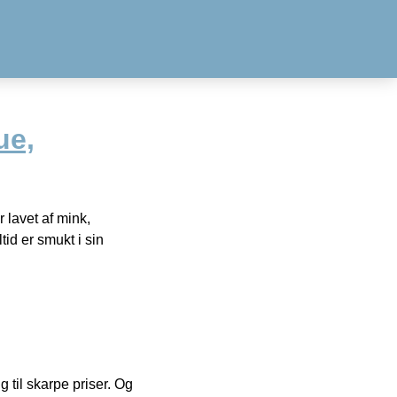
ue,
 lavet af mink,
id er smukt i sin
g til skarpe priser. Og