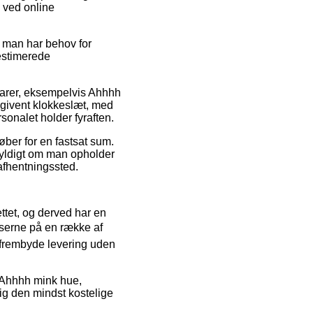
 ved online
d man har behov for
 estimerede
varer, eksempelvis Ahhhh
t givent klokkeslæt, med
sonalet holder fyraften.
køber for en fastsat sum.
egyldigt om man opholder
 afhentningssted.
ettet, og derved har en
riserne på en række af
e frembyde levering uden
å Ahhhh mink hue,
sig den mindst kostelige