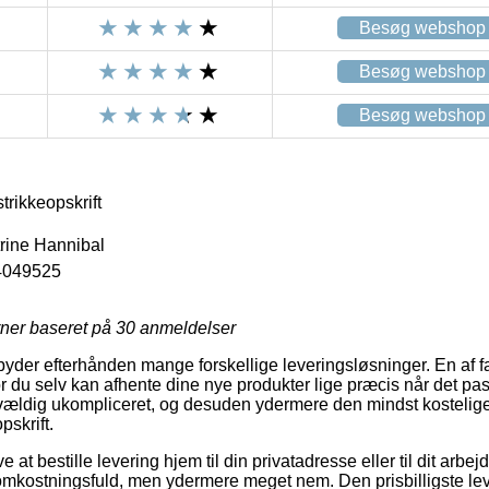
Besøg webshop
Besøg webshop
Besøg webshop
rikkeopskrift
trine Hannibal
4049525
rner baseret på
30
anmeldelser
byder efterhånden mange forskellige leveringsløsninger. En af f
 du selv kan afhente dine nye produkter lige præcis når det pass
vældig ukompliceret, og desuden ydermere den mindst kostelige
skrift.
at bestille levering hjem til din privatadresse eller til dit arb
mkostningsfuld, men ydermere meget nem. Den prisbilligste lev