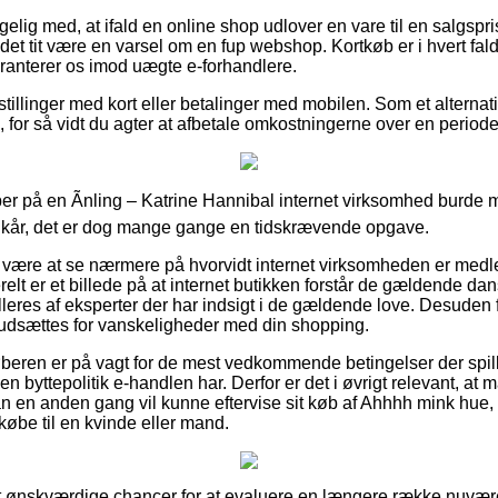
ig med, at ifald en online shop udlover en vare til en salgsp
det tit være en varsel om en fup webshop. Kortkøb er i hvert fald
anterer os imod uægte e-forhandlere.
estillinger med kort eller betalinger med mobilen. Som et alternat
 for så vidt du agter at afbetale omkostningerne over en periode
er på en Ãnling – Katrine Hannibal internet virksomhed burde m
kår, det er dog mange gange en tidskrævende opgave.
være at se nærmere på hvorvidt internet virksomheden er med
elt er et billede på at internet butikken forstår de gældende dans
eres af eksperter der har indsigt i de gældende love. Desuden få
udsættes for vanskeligheder med din shopping.
køberen er på vagt for de mest vedkommende betingelser der spill
en byttepolitik e-handlen har. Derfor er det i øvrigt relevant, at
n en anden gang vil kunne eftervise sit køb af Ahhhh mink hue, s
øbe til en kvinde eller mand.
 set ønskværdige chancer for at evaluere en længere række nuvæ