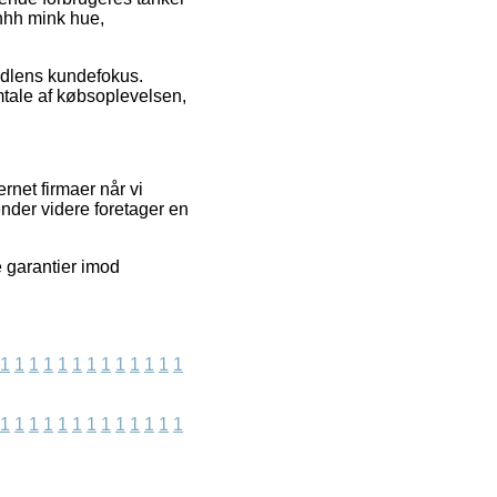
hhhh mink hue,
andlens kundefokus.
mtale af købsoplevelsen,
rnet firmaer når vi
nder videre foretager en
e garantier imod
1
1
1
1
1
1
1
1
1
1
1
1
1
1
1
1
1
1
1
1
1
1
1
1
1
1