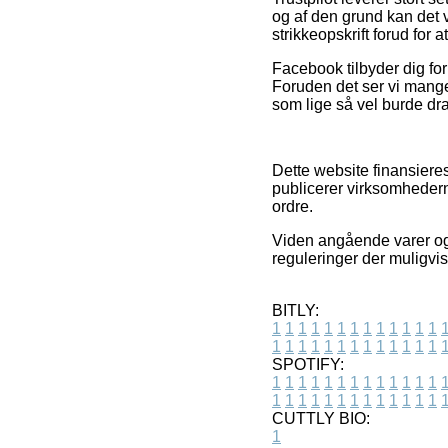
og af den grund kan det 
strikkeopskrift forud for a
Facebook tilbyder dig for
Foruden det ser vi mange
som lige så vel burde drag
Dette website finansieres
publicerer virksomhedern
ordre.
Viden angående varer og 
reguleringer der muligvis
BITLY:
1
1
1
1
1
1
1
1
1
1
1
1
1
1
1
1
1
1
1
1
1
1
1
1
1
1
SPOTIFY:
1
1
1
1
1
1
1
1
1
1
1
1
1
1
1
1
1
1
1
1
1
1
1
1
1
1
CUTTLY BIO:
1