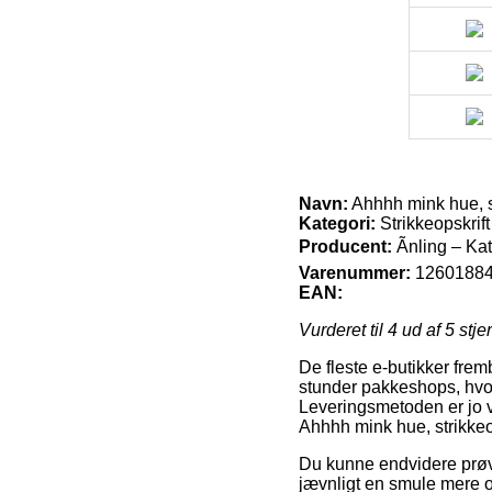
Navn:
Ahhhh mink hue, st
Kategori:
Strikkeopskrift
Producent:
Ãnling – Ka
Varenummer:
1260188
EAN:
Vurderet til
4
ud af 5 stje
De fleste e-butikker frem
stunder pakkeshops, hvor
Leveringsmetoden er jo 
Ahhhh mink hue, strikkeop
Du kunne endvidere prøve 
jævnligt en smule mere o