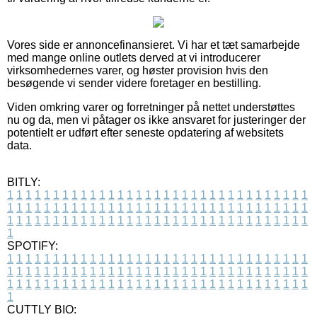
Vores side er annoncefinansieret. Vi har et tæt samarbejde
med mange online outlets derved at vi introducerer
virksomhedernes varer, og høster provision hvis den
besøgende vi sender videre foretager en bestilling.
Viden omkring varer og forretninger på nettet understøttes
nu og da, men vi påtager os ikke ansvaret for justeringer der
potentielt er udført efter seneste opdatering af websitets
data.
BITLY:
1
1
1
1
1
1
1
1
1
1
1
1
1
1
1
1
1
1
1
1
1
1
1
1
1
1
1
1
1
1
1
1
1
1
1
1
1
1
1
1
1
1
1
1
1
1
1
1
1
1
1
1
1
1
1
1
1
1
1
1
1
1
1
1
1
1
1
1
1
1
1
1
1
1
1
1
1
1
1
1
1
1
1
1
1
1
1
1
1
1
1
1
1
1
1
1
1
1
1
1
SPOTIFY:
1
1
1
1
1
1
1
1
1
1
1
1
1
1
1
1
1
1
1
1
1
1
1
1
1
1
1
1
1
1
1
1
1
1
1
1
1
1
1
1
1
1
1
1
1
1
1
1
1
1
1
1
1
1
1
1
1
1
1
1
1
1
1
1
1
1
1
1
1
1
1
1
1
1
1
1
1
1
1
1
1
1
1
1
1
1
1
1
1
1
1
1
1
1
1
1
1
1
1
1
CUTTLY BIO: