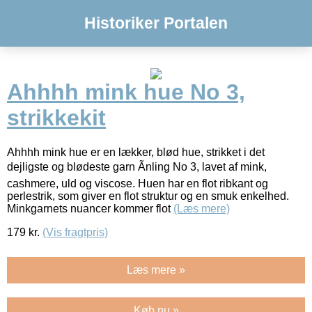
Historiker Portalen
Ahhhh mink hue No 3,
strikkekit
Ahhhh mink hue er en lækker, blød hue, strikket i det
dejligste og blødeste garn Ãnling No 3, lavet af mink,
cashmere, uld og viscose. Huen har en flot ribkant og
perlestrik, som giver en flot struktur og en smuk enkelhed.
Minkgarnets nuancer kommer flot
(Læs mere)
179
kr.
(Vis fragtpris)
Læs mere »
Køb nu »