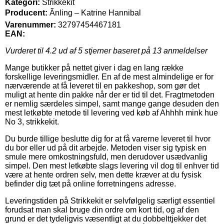
Kategori:
Strikkekit
Producent:
Ãnling – Katrine Hannibal
Varenummer:
32797454467181
EAN:
Vurderet til
4.2
ud af 5 stjerner baseret på
13
anmeldelser
Mange butikker på nettet giver i dag en lang række
forskellige leveringsmidler. En af de mest almindelige er for
nærværende at få leveret til en pakkeshop, som gør det
muligt at hente din pakke når der er tid til det. Fragtmetoden
er nemlig særdeles simpel, samt mange gange desuden den
mest letkøbte metode til levering ved køb af Ahhhh mink hue
No 3, strikkekit.
Du burde tillige beslutte dig for at få varerne leveret til hvor
du bor eller ud på dit arbejde. Metoden viser sig typisk en
smule mere omkostningsfuld, men derudover usædvanlig
simpel. Den mest letkøbte slags levering vil dog til enhver tid
være at hente ordren selv, men dette kræver at du fysisk
befinder dig tæt på online forretningens adresse.
Leveringstiden på Strikkekit er selvfølgelig særligt essentiel
forudsat man skal bruge din ordre om kort tid, og af den
grund er det tydeligvis væsentligt at du dobbelttjekker det