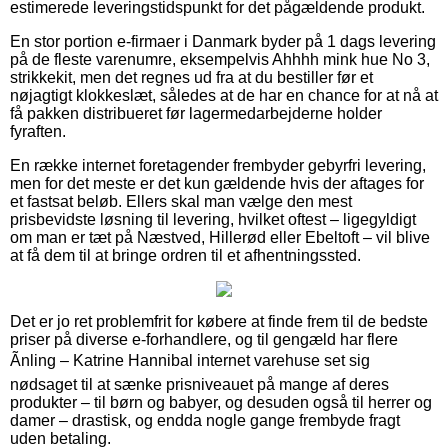
estimerede leveringstidspunkt for det pågældende produkt.
En stor portion e-firmaer i Danmark byder på 1 dags levering
på de fleste varenumre, eksempelvis Ahhhh mink hue No 3,
strikkekit, men det regnes ud fra at du bestiller før et
nøjagtigt klokkeslæt, således at de har en chance for at nå at
få pakken distribueret før lagermedarbejderne holder
fyraften.
En række internet foretagender frembyder gebyrfri levering,
men for det meste er det kun gældende hvis der aftages for
et fastsat beløb. Ellers skal man vælge den mest
prisbevidste løsning til levering, hvilket oftest – ligegyldigt
om man er tæt på Næstved, Hillerød eller Ebeltoft – vil blive
at få dem til at bringe ordren til et afhentningssted.
Det er jo ret problemfrit for købere at finde frem til de bedste
priser på diverse e-forhandlere, og til gengæld har flere
Ãnling – Katrine Hannibal internet varehuse set sig
nødsaget til at sænke prisniveauet på mange af deres
produkter – til børn og babyer, og desuden også til herrer og
damer – drastisk, og endda nogle gange frembyde fragt
uden betaling.