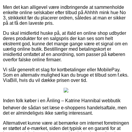
Men det kan alligevel være indbringende at sammenholde
enkelte online selskaber efter tilbud på Ahhhh mink hue No
3, strikkekit før du placerer ordren, således at man er sikker
på at få den laveste pris.
Du skal imidlertid huske på, at ifald en online shop udbyder
deres produkter for en salgspris der kan ses som helt
ekstremt god, kunne det mange gange være et signal om en
uærlig online butik. Bestillinger med betalingskort er
imidlertid omfattet af en anordning, som passer på køberen
overfor falske online firmaer.
Vi slår generelt et slag for kortbetalinger eller MobilePay.
Som en alternativ mulighed kan du bruge et tilbud som f.eks.
ViaBill, hvis du vil dække prisen over tid.
Inden folk køber i en Ãnling – Katrine Hannibal webbutik
behøver de sådan set læse e-shoppens handelsaftale, men
det er almindeligvis ikke særlig interessant.
Alternativet kunne være at bemærke om internet forretningen
er støttet af e-mærket, siden det typisk er en garanti for at