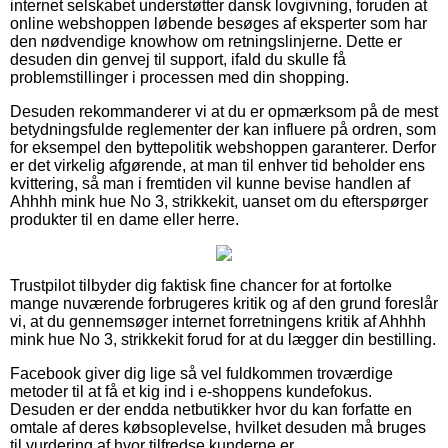
internet selskabet understøtter dansk lovgivning, foruden at
online webshoppen løbende besøges af eksperter som har
den nødvendige knowhow om retningslinjerne. Dette er
desuden din genvej til support, ifald du skulle få
problemstillinger i processen med din shopping.
Desuden rekommanderer vi at du er opmærksom på de mest
betydningsfulde reglementer der kan influere på ordren, som
for eksempel den byttepolitik webshoppen garanterer. Derfor
er det virkelig afgørende, at man til enhver tid beholder ens
kvittering, så man i fremtiden vil kunne bevise handlen af
Ahhhh mink hue No 3, strikkekit, uanset om du efterspørger
produkter til en dame eller herre.
Trustpilot tilbyder dig faktisk fine chancer for at fortolke
mange nuværende forbrugeres kritik og af den grund foreslår
vi, at du gennemsøger internet forretningens kritik af Ahhhh
mink hue No 3, strikkekit forud for at du lægger din bestilling.
Facebook giver dig lige så vel fuldkommen troværdige
metoder til at få et kig ind i e-shoppens kundefokus.
Desuden er der endda netbutikker hvor du kan forfatte en
omtale af deres købsoplevelse, hvilket desuden må bruges
til vurdering af hvor tilfredse kunderne er.