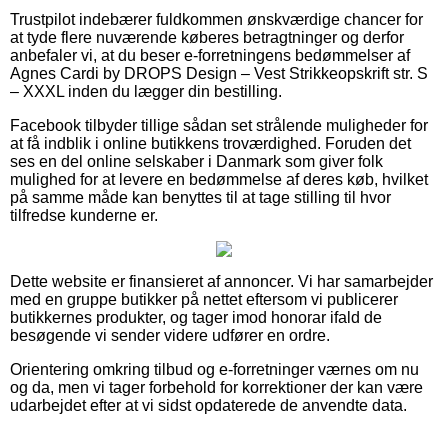
Trustpilot indebærer fuldkommen ønskværdige chancer for
at tyde flere nuværende køberes betragtninger og derfor
anbefaler vi, at du beser e-forretningens bedømmelser af
Agnes Cardi by DROPS Design – Vest Strikkeopskrift str. S
– XXXL inden du lægger din bestilling.
Facebook tilbyder tillige sådan set strålende muligheder for
at få indblik i online butikkens troværdighed. Foruden det
ses en del online selskaber i Danmark som giver folk
mulighed for at levere en bedømmelse af deres køb, hvilket
på samme måde kan benyttes til at tage stilling til hvor
tilfredse kunderne er.
Dette website er finansieret af annoncer. Vi har samarbejder
med en gruppe butikker på nettet eftersom vi publicerer
butikkernes produkter, og tager imod honorar ifald de
besøgende vi sender videre udfører en ordre.
Orientering omkring tilbud og e-forretninger værnes om nu
og da, men vi tager forbehold for korrektioner der kan være
udarbejdet efter at vi sidst opdaterede de anvendte data.