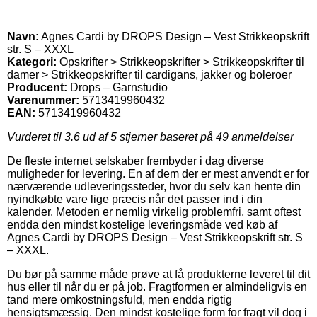
Navn:
Agnes Cardi by DROPS Design – Vest Strikkeopskrift
str. S – XXXL
Kategori:
Opskrifter > Strikkeopskrifter > Strikkeopskrifter til
damer > Strikkeopskrifter til cardigans, jakker og boleroer
Producent:
Drops – Garnstudio
Varenummer:
5713419960432
EAN:
5713419960432
Vurderet til
3.6
ud af 5 stjerner baseret på
49
anmeldelser
De fleste internet selskaber frembyder i dag diverse
muligheder for levering. En af dem der er mest anvendt er for
nærværende udleveringssteder, hvor du selv kan hente din
nyindkøbte vare lige præcis når det passer ind i din
kalender. Metoden er nemlig virkelig problemfri, samt oftest
endda den mindst kostelige leveringsmåde ved køb af
Agnes Cardi by DROPS Design – Vest Strikkeopskrift str. S
– XXXL.
Du bør på samme måde prøve at få produkterne leveret til dit
hus eller til når du er på job. Fragtformen er almindeligvis en
tand mere omkostningsfuld, men endda rigtig
hensigtsmæssig. Den mindst kostelige form for fragt vil dog i