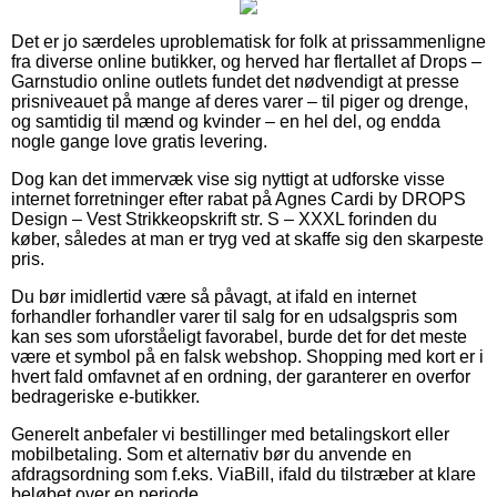
Det er jo særdeles uproblematisk for folk at prissammenligne
fra diverse online butikker, og herved har flertallet af Drops –
Garnstudio online outlets fundet det nødvendigt at presse
prisniveauet på mange af deres varer – til piger og drenge,
og samtidig til mænd og kvinder – en hel del, og endda
nogle gange love gratis levering.
Dog kan det immervæk vise sig nyttigt at udforske visse
internet forretninger efter rabat på Agnes Cardi by DROPS
Design – Vest Strikkeopskrift str. S – XXXL forinden du
køber, således at man er tryg ved at skaffe sig den skarpeste
pris.
Du bør imidlertid være så påvagt, at ifald en internet
forhandler forhandler varer til salg for en udsalgspris som
kan ses som uforståeligt favorabel, burde det for det meste
være et symbol på en falsk webshop. Shopping med kort er i
hvert fald omfavnet af en ordning, der garanterer en overfor
bedrageriske e-butikker.
Generelt anbefaler vi bestillinger med betalingskort eller
mobilbetaling. Som et alternativ bør du anvende en
afdragsordning som f.eks. ViaBill, ifald du tilstræber at klare
beløbet over en periode.