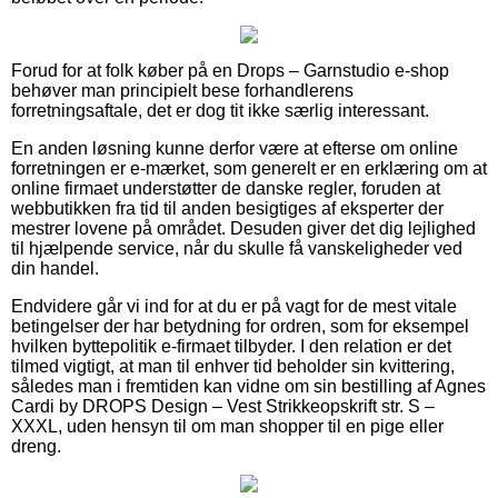
Forud for at folk køber på en Drops – Garnstudio e-shop
behøver man principielt bese forhandlerens
forretningsaftale, det er dog tit ikke særlig interessant.
En anden løsning kunne derfor være at efterse om online
forretningen er e-mærket, som generelt er en erklæring om at
online firmaet understøtter de danske regler, foruden at
webbutikken fra tid til anden besigtiges af eksperter der
mestrer lovene på området. Desuden giver det dig lejlighed
til hjælpende service, når du skulle få vanskeligheder ved
din handel.
Endvidere går vi ind for at du er på vagt for de mest vitale
betingelser der har betydning for ordren, som for eksempel
hvilken byttepolitik e-firmaet tilbyder. I den relation er det
tilmed vigtigt, at man til enhver tid beholder sin kvittering,
således man i fremtiden kan vidne om sin bestilling af Agnes
Cardi by DROPS Design – Vest Strikkeopskrift str. S –
XXXL, uden hensyn til om man shopper til en pige eller
dreng.