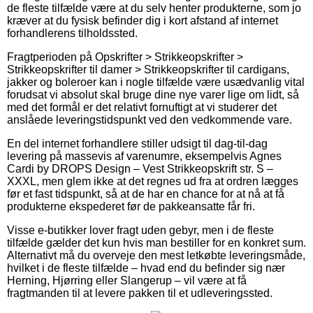
de fleste tilfælde være at du selv henter produkterne, som jo
kræver at du fysisk befinder dig i kort afstand af internet
forhandlerens tilholdssted.
Fragtperioden på Opskrifter > Strikkeopskrifter >
Strikkeopskrifter til damer > Strikkeopskrifter til cardigans,
jakker og boleroer kan i nogle tilfælde være usædvanlig vital
forudsat vi absolut skal bruge dine nye varer lige om lidt, så
med det formål er det relativt fornuftigt at vi studerer det
anslåede leveringstidspunkt ved den vedkommende vare.
En del internet forhandlere stiller udsigt til dag-til-dag
levering på massevis af varenumre, eksempelvis Agnes
Cardi by DROPS Design – Vest Strikkeopskrift str. S –
XXXL, men glem ikke at det regnes ud fra at ordren lægges
før et fast tidspunkt, så at de har en chance for at nå at få
produkterne ekspederet før de pakkeansatte får fri.
Visse e-butikker lover fragt uden gebyr, men i de fleste
tilfælde gælder det kun hvis man bestiller for en konkret sum.
Alternativt må du overveje den mest letkøbte leveringsmåde,
hvilket i de fleste tilfælde – hvad end du befinder sig nær
Herning, Hjørring eller Slangerup – vil være at få
fragtmanden til at levere pakken til et udleveringssted.