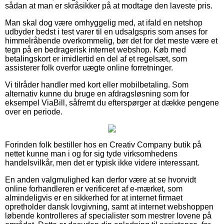
sådan at man er skråsikker på at modtage den laveste pris.
Man skal dog være omhyggelig med, at ifald en netshop
udbyder bedst i test varer til en udsalgspris som anses for
himmelråbende overkommelig, bør det for det meste være et
tegn på en bedragerisk internet webshop. Køb med
betalingskort er imidlertid en del af et regelsæt, som
assisterer folk overfor uægte online forretninger.
Vi tilråder handler med kort eller mobilbetaling. Som
alternativ kunne du bruge en afdragsløsning som for
eksempel ViaBill, såfremt du efterspørger at dække pengene
over en periode.
Forinden folk bestiller hos en Creativ Company butik på
nettet kunne man i og for sig tyde virksomhedens
handelsvilkår, men det er typisk ikke videre interessant.
En anden valgmulighed kan derfor være at se hvorvidt
online forhandleren er verificeret af e-mærket, som
almindeligvis er en sikkerhed for at internet firmaet
opretholder dansk lovgivning, samt at internet webshoppen
løbende kontrolleres af specialister som mestrer lovene på