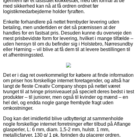
igennem før et fastslået klokkeslæt, med det formål at de
med sikkerhed kan nå at få ordren ordnet før
logistikmedarbejderne holder fyraften.
Enkelte forhandlere på nettet frembyder levering uden
betaling, men undertiden er det så præmissen at der
handles for en fastsat pris. Desuden kunne du overveje den
mest prisbevidste form for levering, hvilket i mange tilfælde –
uden hensyn til om du befinder sig i Holstebro, Nørresundby
eller Hørning – vil blive at få dem til at levere bestillingen til
et afhentningssted.
Det er i dag ret overkommeligt for købere at finde information
om priser hos forskellige internet foretagender, og altså har
langt de fleste Creativ Company shops på nettet været
tvunget til at tvinge prisniveauet på specielt deres bedst i test
produkter – til juniorer, men også til kvinder og mænd – en
hel del, og endda nogle gange frembyde fragt uden
omkostninger.
Dog kan det imidlertid blive udbytterigt at sammenholde
nogle forskellige internet forretninger efter tilbud på Aflange
glasperler, L: 6 mm, diam. 1,5-2 mm, hulstr. 1 mm,
metallicfarver, 130 g/ 1 pk. forinden du placerer ordren,