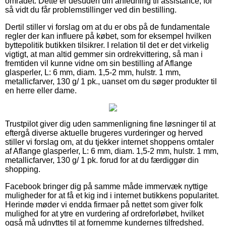
området. Dette er desuden din anledning til assistance, for
så vidt du får problemstillinger ved din bestilling.
Dertil stiller vi forslag om at du er obs på de fundamentale
regler der kan influere på købet, som for eksempel hvilken
byttepolitik butikken tilsikrer. I relation til det er det virkelig
vigtigt, at man altid gemmer sin ordrekvittering, så man i
fremtiden vil kunne vidne om sin bestilling af Aflange
glasperler, L: 6 mm, diam. 1,5-2 mm, hulstr. 1 mm,
metallicfarver, 130 g/ 1 pk., uanset om du søger produkter til
en herre eller dame.
Trustpilot giver dig uden sammenligning fine løsninger til at
eftergå diverse aktuelle brugeres vurderinger og herved
stiller vi forslag om, at du tjekker internet shoppens omtaler
af Aflange glasperler, L: 6 mm, diam. 1,5-2 mm, hulstr. 1 mm,
metallicfarver, 130 g/ 1 pk. forud for at du færdiggør din
shopping.
Facebook bringer dig på samme måde immervæk nyttige
muligheder for at få et kig ind i internet butikkens popularitet.
Herinde møder vi endda firmaer på nettet som giver folk
mulighed for at ytre en vurdering af ordreforløbet, hvilket
også må udnyttes til at fornemme kundernes tilfredshed.