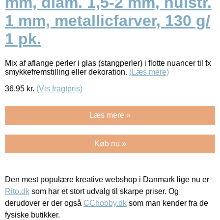
mm, diam. 1,5-2 mm, hulstr.
1 mm, metallicfarver, 130 g/
1 pk.
Mix af aflange perler i glas (stangperler) i flotte nuancer til fx
smykkefremstilling eller dekoration.
(Læs mere)
36.95
kr.
(Vis fragtpris)
Læs mere »
Køb nu »
Den mest populære kreative webshop i Danmark lige nu er
Rito.dk
som har et stort udvalg til skarpe priser. Og
derudover er der også
CChobby.dk
som man kender fra de
fysiske butikker.