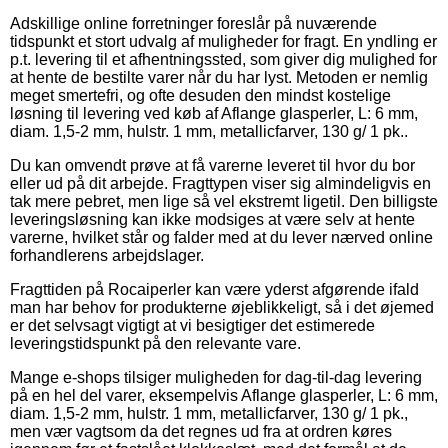
Adskillige online forretninger foreslår på nuværende
tidspunkt et stort udvalg af muligheder for fragt. En yndling er
p.t. levering til et afhentningssted, som giver dig mulighed for
at hente de bestilte varer når du har lyst. Metoden er nemlig
meget smertefri, og ofte desuden den mindst kostelige
løsning til levering ved køb af Aflange glasperler, L: 6 mm,
diam. 1,5-2 mm, hulstr. 1 mm, metallicfarver, 130 g/ 1 pk..
Du kan omvendt prøve at få varerne leveret til hvor du bor
eller ud på dit arbejde. Fragttypen viser sig almindeligvis en
tak mere pebret, men lige så vel ekstremt ligetil. Den billigste
leveringsløsning kan ikke modsiges at være selv at hente
varerne, hvilket står og falder med at du lever nærved online
forhandlerens arbejdslager.
Fragttiden på Rocaiperler kan være yderst afgørende ifald
man har behov for produkterne øjeblikkeligt, så i det øjemed
er det selvsagt vigtigt at vi besigtiger det estimerede
leveringstidspunkt på den relevante vare.
Mange e-shops tilsiger muligheden for dag-til-dag levering
på en hel del varer, eksempelvis Aflange glasperler, L: 6 mm,
diam. 1,5-2 mm, hulstr. 1 mm, metallicfarver, 130 g/ 1 pk.,
men vær vagtsom da det regnes ud fra at ordren køres