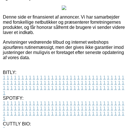
Denne side er finansieret af annoncer. Vi har samarbejder
med forskellige netbutikker og præsenterer forretningernes
produkter, og får honorar såfremt de brugere vi sender videre
laver et indkøb.
Anvisninger vedrørende tilbud og internet webshops
ajourføres rutinemæssigt, men der gives ikke garantier imod
justeringer der muligvis er foretaget efter seneste opdatering
af vores data.
BITLY:
1
1
1
1
1
1
1
1
1
1
1
1
1
1
1
1
1
1
1
1
1
1
1
1
1
1
1
1
1
1
1
1
1
1
1
1
1
1
1
1
1
1
1
1
1
1
1
1
1
1
1
1
1
1
1
1
1
1
1
1
1
1
1
1
1
1
1
1
1
1
1
1
1
1
1
1
1
1
1
1
1
1
1
1
1
1
1
1
1
1
1
1
1
1
1
1
1
1
1
1
SPOTIFY:
1
1
1
1
1
1
1
1
1
1
1
1
1
1
1
1
1
1
1
1
1
1
1
1
1
1
1
1
1
1
1
1
1
1
1
1
1
1
1
1
1
1
1
1
1
1
1
1
1
1
1
1
1
1
1
1
1
1
1
1
1
1
1
1
1
1
1
1
1
1
1
1
1
1
1
1
1
1
1
1
1
1
1
1
1
1
1
1
1
1
1
1
1
1
1
1
1
1
1
1
CUTTLY BIO: