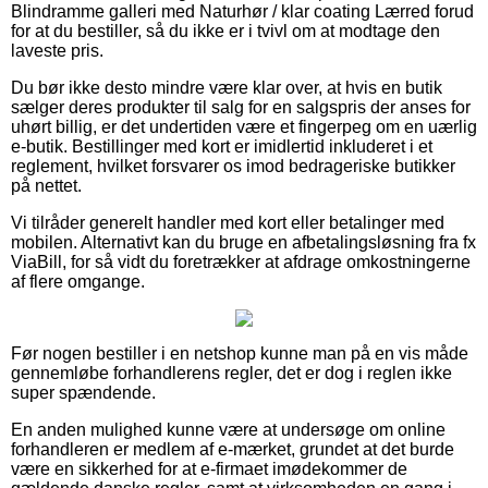
Blindramme galleri med Naturhør / klar coating Lærred forud
for at du bestiller, så du ikke er i tvivl om at modtage den
laveste pris.
Du bør ikke desto mindre være klar over, at hvis en butik
sælger deres produkter til salg for en salgspris der anses for
uhørt billig, er det undertiden være et fingerpeg om en uærlig
e-butik. Bestillinger med kort er imidlertid inkluderet i et
reglement, hvilket forsvarer os imod bedrageriske butikker
på nettet.
Vi tilråder generelt handler med kort eller betalinger med
mobilen. Alternativt kan du bruge en afbetalingsløsning fra fx
ViaBill, for så vidt du foretrækker at afdrage omkostningerne
af flere omgange.
Før nogen bestiller i en netshop kunne man på en vis måde
gennemløbe forhandlerens regler, det er dog i reglen ikke
super spændende.
En anden mulighed kunne være at undersøge om online
forhandleren er medlem af e-mærket, grundet at det burde
være en sikkerhed for at e-firmaet imødekommer de