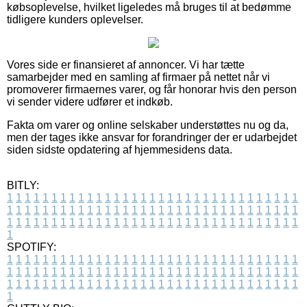
købsoplevelse, hvilket ligeledes må bruges til at bedømme
tidligere kunders oplevelser.
Vores side er finansieret af annoncer. Vi har tætte
samarbejder med en samling af firmaer på nettet når vi
promoverer firmaernes varer, og får honorar hvis den person
vi sender videre udfører et indkøb.
Fakta om varer og online selskaber understøttes nu og da,
men der tages ikke ansvar for forandringer der er udarbejdet
siden sidste opdatering af hjemmesidens data.
BITLY:
1
1
1
1
1
1
1
1
1
1
1
1
1
1
1
1
1
1
1
1
1
1
1
1
1
1
1
1
1
1
1
1
1
1
1
1
1
1
1
1
1
1
1
1
1
1
1
1
1
1
1
1
1
1
1
1
1
1
1
1
1
1
1
1
1
1
1
1
1
1
1
1
1
1
1
1
1
1
1
1
1
1
1
1
1
1
1
1
1
1
1
1
1
1
1
1
1
1
1
1
SPOTIFY:
1
1
1
1
1
1
1
1
1
1
1
1
1
1
1
1
1
1
1
1
1
1
1
1
1
1
1
1
1
1
1
1
1
1
1
1
1
1
1
1
1
1
1
1
1
1
1
1
1
1
1
1
1
1
1
1
1
1
1
1
1
1
1
1
1
1
1
1
1
1
1
1
1
1
1
1
1
1
1
1
1
1
1
1
1
1
1
1
1
1
1
1
1
1
1
1
1
1
1
1