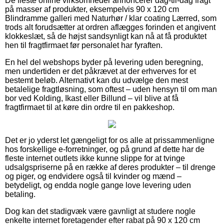
De fleste online virksomheder annoncerer dag-til-dag fragt
på masser af produkter, eksempelvis 90 x 120 cm
Blindramme galleri med Naturhør / klar coating Lærred, som
trods alt forudsætter at ordren aflægges forinden et angivent
klokkeslæt, så de højst sandsynligt kan nå at få produktet
hen til fragtfirmaet før personalet har fyraften.
En hel del webshops byder på levering uden beregning,
men undertiden er det påkrævet at der erhverves for et
bestemt beløb. Alternativt kan du udvælge den mest
betalelige fragtløsning, som oftest – uden hensyn til om man
bor ved Kolding, Ikast eller Billund – vil blive at få
fragtfirmaet til at køre din ordre til en pakkeshop.
Det er jo yderst let gængeligt for os alle at prissammenligne
hos forskellige e-forretninger, og på grund af dette har de
fleste internet outlets ikke kunne slippe for at tvinge
udsalgspriserne på en række af deres produkter – til drenge
og piger, og endvidere også til kvinder og mænd –
betydeligt, og endda nogle gange love levering uden
betaling.
Dog kan det stadigvæk være gavnligt at studere nogle
enkelte internet foretagender efter rabat på 90 x 120 cm