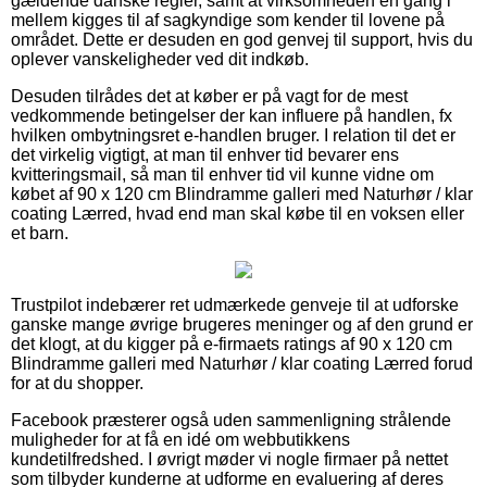
gældende danske regler, samt at virksomheden en gang i
mellem kigges til af sagkyndige som kender til lovene på
området. Dette er desuden en god genvej til support, hvis du
oplever vanskeligheder ved dit indkøb.
Desuden tilrådes det at køber er på vagt for de mest
vedkommende betingelser der kan influere på handlen, fx
hvilken ombytningsret e-handlen bruger. I relation til det er
det virkelig vigtigt, at man til enhver tid bevarer ens
kvitteringsmail, så man til enhver tid vil kunne vidne om
købet af 90 x 120 cm Blindramme galleri med Naturhør / klar
coating Lærred, hvad end man skal købe til en voksen eller
et barn.
Trustpilot indebærer ret udmærkede genveje til at udforske
ganske mange øvrige brugeres meninger og af den grund er
det klogt, at du kigger på e-firmaets ratings af 90 x 120 cm
Blindramme galleri med Naturhør / klar coating Lærred forud
for at du shopper.
Facebook præsterer også uden sammenligning strålende
muligheder for at få en idé om webbutikkens
kundetilfredshed. I øvrigt møder vi nogle firmaer på nettet
som tilbyder kunderne at udforme en evaluering af deres