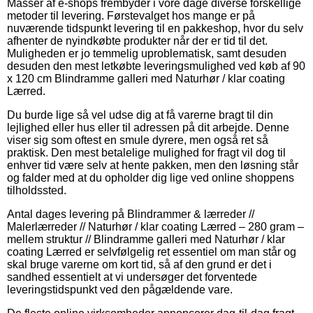
Masser af e-shops frembyder i vore dage diverse forskellige
metoder til levering. Førstevalget hos mange er på
nuværende tidspunkt levering til en pakkeshop, hvor du selv
afhenter de nyindkøbte produkter når der er tid til det.
Muligheden er jo temmelig uproblematisk, samt desuden
desuden den mest letkøbte leveringsmulighed ved køb af 90
x 120 cm Blindramme galleri med Naturhør / klar coating
Lærred.
Du burde lige så vel udse dig at få varerne bragt til din
lejlighed eller hus eller til adressen på dit arbejde. Denne
viser sig som oftest en smule dyrere, men også ret så
praktisk. Den mest betalelige mulighed for fragt vil dog til
enhver tid være selv at hente pakken, men den løsning står
og falder med at du opholder dig lige ved online shoppens
tilholdssted.
Antal dages levering på Blindrammer & lærreder //
Malerlærreder // Naturhør / klar coating Lærred – 280 gram –
mellem struktur // Blindramme galleri med Naturhør / klar
coating Lærred er selvfølgelig ret essentiel om man står og
skal bruge varerne om kort tid, så af den grund er det i
sandhed essentielt at vi undersøger det forventede
leveringstidspunkt ved den pågældende vare.