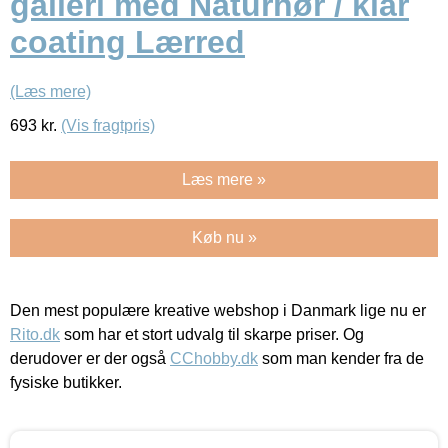
galleri med Naturhør / klar
coating Lærred
(Læs mere)
693
kr.
(Vis fragtpris)
Læs mere »
Køb nu »
Den mest populære kreative webshop i Danmark lige nu er
Rito.dk
som har et stort udvalg til skarpe priser. Og
derudover er der også
CChobby.dk
som man kender fra de
fysiske butikker.