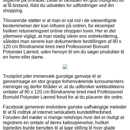
reglerne på området. Dette er desuden en god mulighed for
at få bistand, ifald du udsættes for udfordringer ved din
shopping.
Tilsvarende støtter vi at man er sat ind i de væsentligste
bestemmelser der kan influere på ordren, for eksempel
hvilken returneringsret online shoppen lover. Her er det
ydermere vigtigt, at man stadig sikrer ens ordrekvittering,
således man senere kan dokumentere bestillingen af 90 x
120 cm Blindramme bred med Professionel Bomuld
Polyester Lærred, uden hensyn til om du søger produkter til
en herre eller dame.
Trustpilot yder immervæk gunstige genveje til at
gennemsøge en stor gruppe forhenværende konsumenters
meninger og derfor tilråder vi, at du udforsker webbutikkens
omtaler af 90 x 120 cm Blindramme bred med Professionel
Bomuld Polyester Lærred forud for at du placerer din ordre.
Facebook genererer endvidere ganske uafhængige metoder
til at få indtryk af internet selskabets kundetilfredshed.
Foruden det møder vi mange netshops hvor det er muligt at
registrere en omtale af deres købsoplevelse, hvilket
ligeledes burde benyttes til at tage stilling til hvor glade