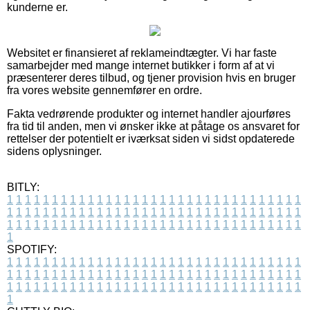
kunderne er.
Websitet er finansieret af reklameindtægter. Vi har faste
samarbejder med mange internet butikker i form af at vi
præsenterer deres tilbud, og tjener provision hvis en bruger
fra vores website gennemfører en ordre.
Fakta vedrørende produkter og internet handler ajourføres
fra tid til anden, men vi ønsker ikke at påtage os ansvaret for
rettelser der potentielt er iværksat siden vi sidst opdaterede
sidens oplysninger.
BITLY:
1
1
1
1
1
1
1
1
1
1
1
1
1
1
1
1
1
1
1
1
1
1
1
1
1
1
1
1
1
1
1
1
1
1
1
1
1
1
1
1
1
1
1
1
1
1
1
1
1
1
1
1
1
1
1
1
1
1
1
1
1
1
1
1
1
1
1
1
1
1
1
1
1
1
1
1
1
1
1
1
1
1
1
1
1
1
1
1
1
1
1
1
1
1
1
1
1
1
1
1
SPOTIFY:
1
1
1
1
1
1
1
1
1
1
1
1
1
1
1
1
1
1
1
1
1
1
1
1
1
1
1
1
1
1
1
1
1
1
1
1
1
1
1
1
1
1
1
1
1
1
1
1
1
1
1
1
1
1
1
1
1
1
1
1
1
1
1
1
1
1
1
1
1
1
1
1
1
1
1
1
1
1
1
1
1
1
1
1
1
1
1
1
1
1
1
1
1
1
1
1
1
1
1
1