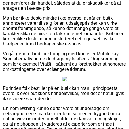
gennemfører din handel, således at du er skudsikker på at
antage den laveste pris.
Man bør ikke desto mindre ikke overse, at når en butik
annoncerer varer til salg for en udsalgspris der kan virke
enormt fremragende, så kunne det mange gange være et
karakteristika der viser en falsk internet forhandler. Køb med
kort er ikke desto mindre inkluderet i et regelsæt, hvilket
hjælper en imod bedrageriske e-shops.
Vi går generelt ind for shopping med kort eller MobilePay.
Som alternativ burde du drage nytte af en afdragsordning
som for eksempel ViaBill, såfremt du foretrækker at honorere
omkostningerne over et længere tidsrum.
Forinden folk bestiller på en butik kan man i princippet få
overblik over butikkens handelsvilkår, men det er naturligvis
ikke videre spændende.
En nem løsning kunne derfor være at undersøge om
netshoppen er e-mærket medlem, som er en tryghed om at
online virksomheden opretholder de danske retningslinjer,
og at netshoppen tit vurderes af eksperter som er inde i