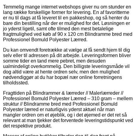
Temmelig mange internet webshops giver nu om stunder en
lang række forskellige former for levering. En af favoritterne
er nu til dags at få leveret til en pakkeshop, og så henter du
bare din bestilling når der er mulighed for det. Løsningen er
jo yderst ligetil, samt ofte tilmed den mest betalelige
fragtmulighed ved køb af 90 x 120 cm Blindramme bred med
Professionel Bomuld Polyester Lærred.
Du kan omvendt foretrække at vælge at få sendt hjem til dig
selv eller til adressen på dit arbejde. Leveringsformen bliver
somme tider en tand mere pebret, men desuden
ualmindeligt overkommelig. Den billigste leveringsmåde vil
dog altid være at hente ordren selv, men den mulighed
nødvendiggør at du har bopæl nær online forretningens
tilholdssted.
Fragttiden på Blindrammer & lærreder // Malerlærreder //
Professionel Bomuld Polyester Lærred – 310 gram – mellem
struktur // Blindramme bred med Professionel Bomuld
Polyester lærred er naturligvis yderst aktuel når man
mangler ordren om et øjeblik, og i det øjemed er det ret så
relevant at man tjekker det forventede leveringstidspunkt ved
det respektive produkt.