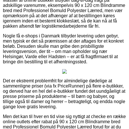
Masser af online butikker tilbyder dag-til-dag fragt på
adskillige varenumre, eksempelvis 90 x 120 cm Blindramme
bred med Professionel Bomuld Polyester Lærred, men vær
opmærksom på at det afhænger af at bestillingen køres
igennem inden et bestemt klokkeslæt, så de kan nå at få
pakken afsendt før logistikmedarbejderne får fri.
Nogle få e-shops i Danmark tilbyder levering uden gebyr,
men typisk er det så præmissen at der aftages for et konkret
beløb. Desuden skulle man gribe den prisbilligste
leveringsversion, der tit – om man opholder sig nær
Helsingør, Varde eller Hadsten – er at få fragtfirmaet til at
bringe din bestilling til et afhentningssted.
Det er ekstremt problemfrit for almindelige dødelige at
sammenligne priser (via fx PriceRunner) på flere e-butikker,
og derved har en hel del e-butikker fundet det uundgåeligt at
presse priserne på produkterne – til børn og babyer, og
tillige også til damer og herrer – betragteligt, og endda nogle
gange love gratis levering.
Men det kan til hver en tid vise sig nyttigt at checke en række
online outlets efter rabat på 90 x 120 cm Blindramme bred
med Professionel Bomuld Polyester Lærred forud for at du