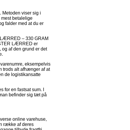
. Metoden viser sig i
 mest betalelige
og falder med at du er
TER LÆRRED – 330 GRAM
STER LÆRRED er
 og af den grund er det
e.
s varenumre, eksempelvis
trods alt afhænger af at
en de logistikansatte
s for en fastsat sum. I
man befinder sig tæt på
iverse online varehuse,
en række af deres
gange tilbyde fragtfri