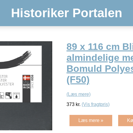
Historiker Portalen
89 x 116 cm B
almindelige m
Bomuld Polyes
(F50)
(Læs mere)
373
kr.
(Vis fragtpris)
Læs mere »
Kø