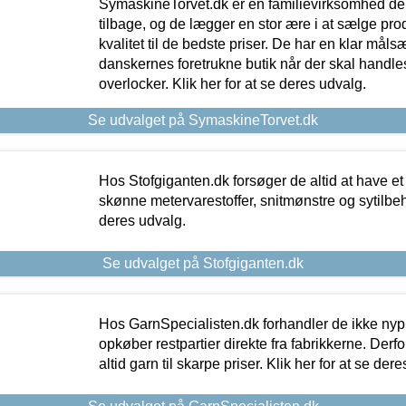
SymaskineTorvet.dk er en familievirksomhed der
tilbage, og de lægger en stor ære i at sælge pro
kvalitet til de bedste priser. De har en klar mål
danskernes foretrukne butik når der skal handle
overlocker. Klik her for at se deres udvalg.
Se udvalget på SymaskineTorvet.dk
Hos Stofgiganten.dk forsøger de altid at have et
skønne metervarestoffer, snitmønstre og sytilbehø
deres udvalg.
Se udvalget på Stofgiganten.dk
Hos GarnSpecialisten.dk forhandler de ikke ny
opkøber restpartier direkte fra fabrikkerne. Derf
altid garn til skarpe priser. Klik her for at se der