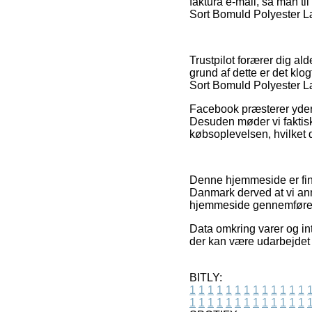
faktura e-mail, så man t
Sort Bomuld Polyester Læ
Trustpilot forærer dig al
grund af dette er det kl
Sort Bomuld Polyester Læ
Facebook præsterer yderme
Desuden møder vi faktisk
købsoplevelsen, hvilket 
Denne hjemmeside er fina
Danmark derved at vi ann
hjemmeside gennemfører 
Data omkring varer og int
der kan være udarbejdet e
BITLY:
1
1
1
1
1
1
1
1
1
1
1
1
1
1
1
1
1
1
1
1
1
1
1
1
1
1