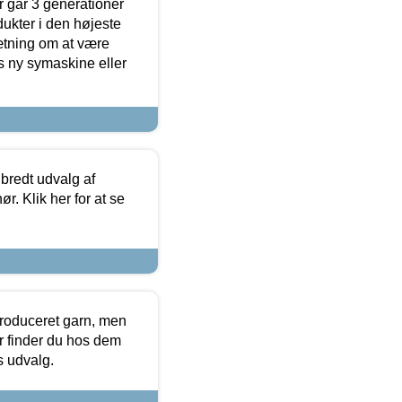
 går 3 generationer
dukter i den højeste
sætning om at være
s ny symaskine eller
 bredt udvalg af
r. Klik her for at se
produceret garn, men
or finder du hos dem
es udvalg.