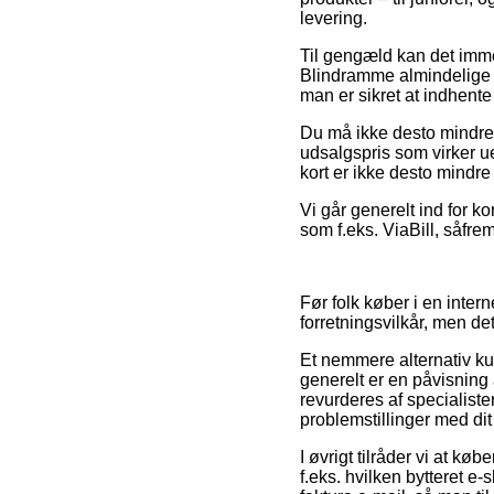
levering.
Til gengæld kan det immer
Blindramme almindelige 
man er sikret at indhente 
Du må ikke desto mindre v
udsalgspris som virker u
kort er ikke desto mindr
Vi går generelt ind for k
som f.eks. ViaBill, såfrem
Før folk køber i en inte
forretningsvilkår, men de
Et nemmere alternativ ku
generelt er en påvisning a
revurderes af specialiste
problemstillinger med dit
I øvrigt tilråder vi at k
f.eks. hvilken bytteret e-