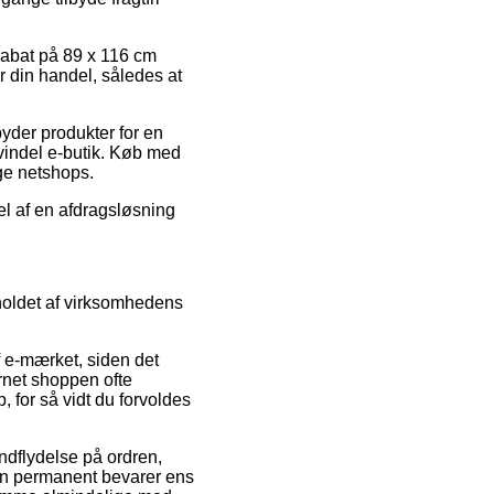
 rabat på 89 x 116 cm
din handel, således at
byder produkter for en
svindel e-butik. Køb med
ge netshops.
del af en afdragsløsning
holdet af virksomhedens
f e-mærket, siden det
ernet shoppen ofte
, for så vidt du forvoldes
ndflydelse på ordren,
t man permanent bevarer ens