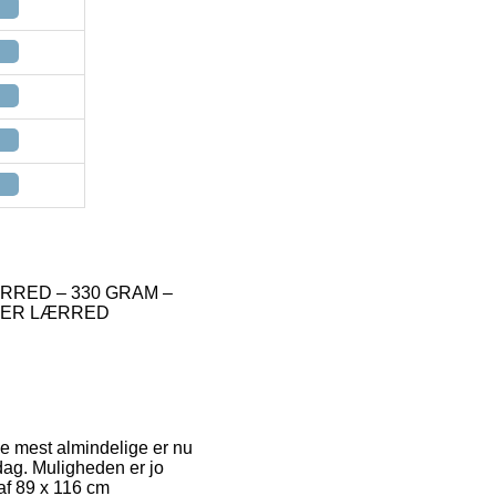
LÆRRED – 330 GRAM –
TER LÆRRED
 de mest almindelige er nu
dag. Muligheden er jo
af 89 x 116 cm