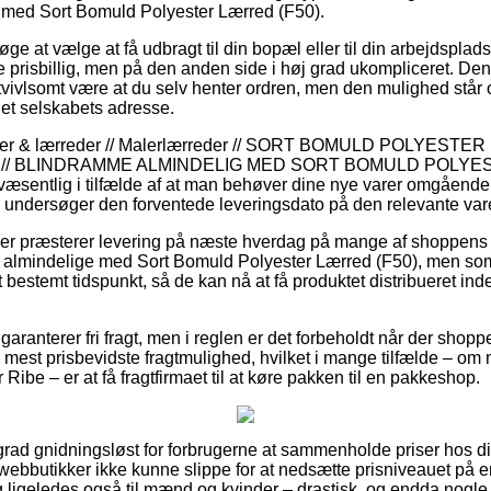
med Sort Bomuld Polyester Lærred (F50).
øge at vælge at få udbragt til din bopæl eller til din arbejdsplads
 prisbillig, men på den anden side i høj grad ukompliceret. Den
tvivlsomt være at du selv henter ordren, men den mulighed står 
rnet selskabets adresse.
mmer & lærreder // Malerlærreder // SORT BOMULD POLYES
// BLINDRAMME ALMINDELIG MED SORT BOMULD POLYE
væsentlig i tilfælde af at man behøver dine nye varer omgående,
n undersøger den forventede leveringsdato på den relevante var
kker præsterer levering på næste hverdag på mange af shoppen
almindelige med Sort Bomuld Polyester Lærred (F50), men som 
t bestemt tidspunkt, så de kan nå at få produktet distribueret ind
garanterer fri fragt, men i reglen er det forbeholdt når der shoppe
 mest prisbevidste fragtmulighed, hvilket i mange tilfælde – om 
 Ribe – er at få fragtfirmaet til at køre pakken til en pakkeshop.
 grad gnidningsløst for forbrugerne at sammenholde priser hos d
webbutikker ikke kunne slippe for at nedsætte prisniveauet på 
 og ligeledes også til mænd og kvinder – drastisk, og endda nogle 