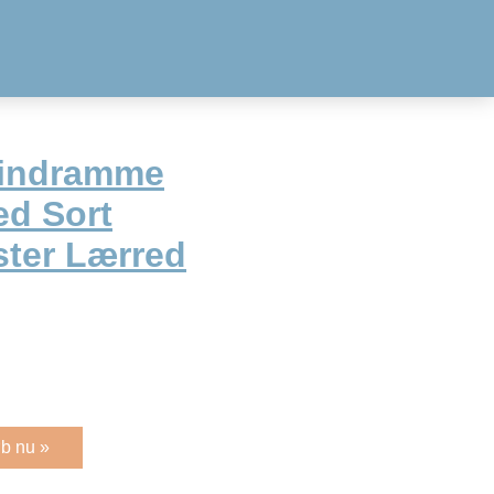
lindramme
ed Sort
ter Lærred
b nu »