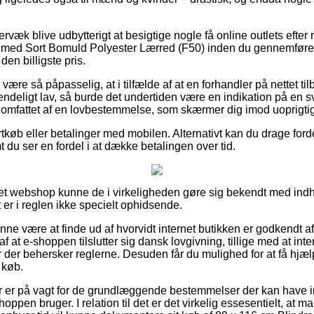
væk blive udbytterigt at besigtige nogle få online outlets efter
med Sort Bomuld Polyester Lærred (F50) inden du gennemfører 
den billigste pris.
ære så påpasselig, at i tilfælde af at en forhandler på nettet til
endeligt lav, så burde det undertiden være en indikation på en 
e omfattet af en lovbestemmelse, som skærmer dig imod uoprigti
ortkøb eller betalinger med mobilen. Alternativt kan du drage for
t du ser en fordel i at dække betalingen over tid.
rnet webshop kunne de i virkeligheden gøre sig bekendt med ind
t er i reglen ikke specielt ophidsende.
nne være at finde ud af hvorvidt internet butikken er godkendt a
f at e-shoppen tilslutter sig dansk lovgivning, tillige med at int
r der behersker reglerne. Desuden får du mulighed for at få hjælp
 køb.
øber er på vagt for de grundlæggende bestemmelser der kan have i
shoppen bruger. I relation til det er det virkelig essesentielt, a