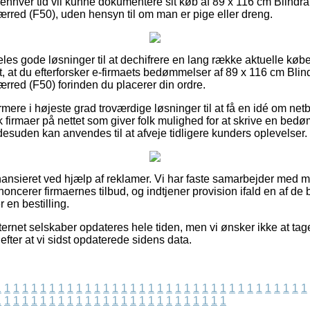
il enhver tid vil kunne dokumentere sit køb af 89 x 116 cm Blin
rred (F50), uden hensyn til om man er pige eller dreng.
deles gode løsninger til at dechifrere en lang række aktuelle kø
ogt, at du efterforsker e-firmaets bedømmelser af 89 x 116 cm B
rred (F50) forinden du placerer din ordre.
re i højeste grad troværdige løsninger til at få en idé om netb
 firmaer på nettet som giver folk mulighed for at skrive en bed
desuden kan anvendes til at afveje tidligere kunders oplevelser.
nsieret ved hjælp af reklamer. Vi har faste samarbejder med ma
oncerer firmaernes tilbud, og indtjener provision ifald en af d
en bestilling.
ernet selskaber opdateres hele tiden, men vi ønsker ikke at tage
fter at vi sidst opdaterede sidens data.
1
1
1
1
1
1
1
1
1
1
1
1
1
1
1
1
1
1
1
1
1
1
1
1
1
1
1
1
1
1
1
1
1
1
1
1
1
1
1
1
1
1
1
1
1
1
1
1
1
1
1
1
1
1
1
1
1
1
1
1
1