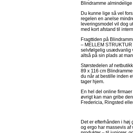
Blindramme almindelige 
Du kunne lige så vel fors
regelen en anelse mindre
leveringsmodel vil dog u
med kort afstand til inte
Fragttiden på Blindra
– MELLEM STRUKTUR 
selvfølgelig usædvanlig 
altså på sin plads at ma
Størstedelen af netbuti
89 x 116 cm Blindramme 
du når at bestille inden e
tager hjem.
En hel del online firmaer 
øvrigt kan man gribe den
Fredericia, Ringsted eller
Det er efterhånden i høj
og ergo har massevis af 
produkter – til juniorer,