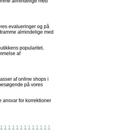
dramme almindelige med
beres evalueringer og på
lindramme almindelige med
utikkens popularitet.
ømmelse af
sser af online shops i
e besøgende på vores
 ansvar for korrektioner
1
1
1
1
1
1
1
1
1
1
1
1
1