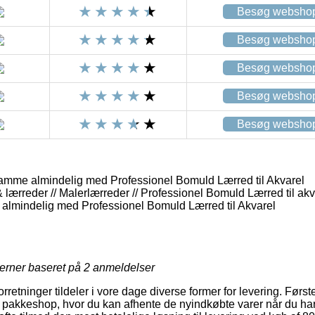
Besøg websho
Besøg websho
Besøg websho
Besøg websho
Besøg websho
amme almindelig med Professionel Bomuld Lærred til Akvarel
lærreder // Malerlærreder // Professionel Bomuld Lærred til akv
me almindelig med Professionel Bomuld Lærred til Akvarel
jerner baseret på
2
anmeldelser
forretninger tildeler i vore dage diverse former for levering. Før
l en pakkeshop, hvor du kan afhente de nyindkøbte varer når du ha