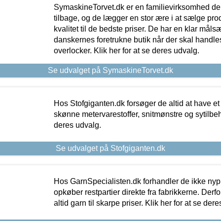
SymaskineTorvet.dk er en familievirksomhed der
tilbage, og de lægger en stor ære i at sælge pro
kvalitet til de bedste priser. De har en klar mål
danskernes foretrukne butik når der skal handle
overlocker. Klik her for at se deres udvalg.
Se udvalget på SymaskineTorvet.dk
Hos Stofgiganten.dk forsøger de altid at have et
skønne metervarestoffer, snitmønstre og sytilbehø
deres udvalg.
Se udvalget på Stofgiganten.dk
Hos GarnSpecialisten.dk forhandler de ikke ny
opkøber restpartier direkte fra fabrikkerne. Derf
altid garn til skarpe priser. Klik her for at se der