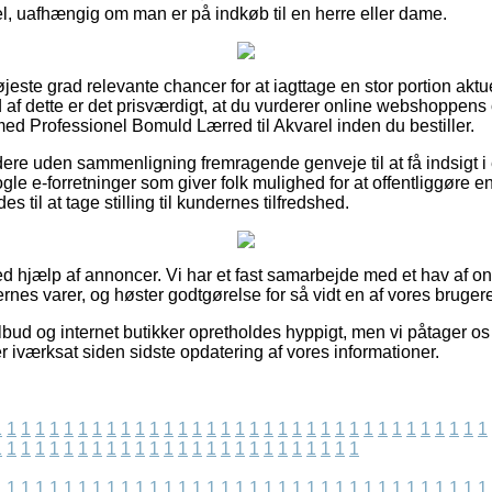
l, uafhængig om man er på indkøb til en herre eller dame.
højeste grad relevante chancer for at iagttage en stor portion akt
 af dette er det prisværdigt, at du vurderer online webshoppens
d Professionel Bomuld Lærred til Akvarel inden du bestiller.
ere uden sammenligning fremragende genveje til at få indsigt i
le e-forretninger som giver folk mulighed for at offentliggøre en k
til at tage stilling til kundernes tilfredshed.
ed hjælp af annoncer. Vi har et fast samarbejde med et hav af o
rnes varer, og høster godtgørelse for så vidt en af vores bruge
bud og internet butikker opretholdes hyppigt, men vi påtager os 
er iværksat siden sidste opdatering af vores informationer.
1
1
1
1
1
1
1
1
1
1
1
1
1
1
1
1
1
1
1
1
1
1
1
1
1
1
1
1
1
1
1
1
1
1
1
1
1
1
1
1
1
1
1
1
1
1
1
1
1
1
1
1
1
1
1
1
1
1
1
1
1
1
1
1
1
1
1
1
1
1
1
1
1
1
1
1
1
1
1
1
1
1
1
1
1
1
1
1
1
1
1
1
1
1
1
1