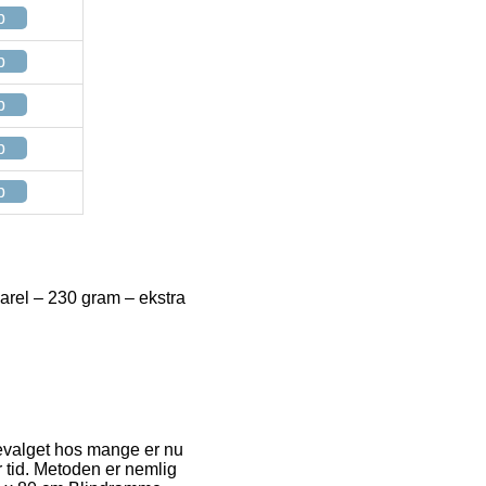
p
p
p
p
p
arel – 230 gram – ekstra
stevalget hos mange er nu
r tid. Metoden er nemlig