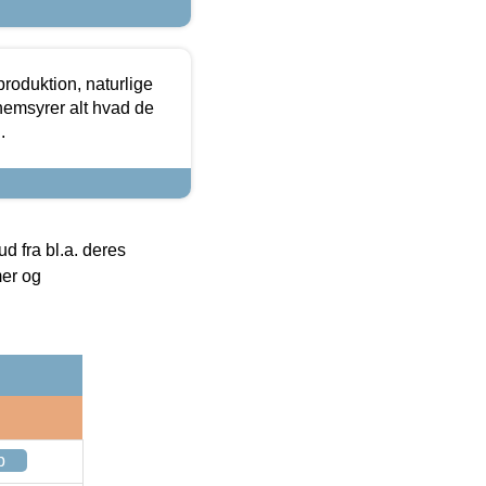
roduktion, naturlige
nemsyrer alt hvad de
.
 fra bl.a. deres
mer og
p