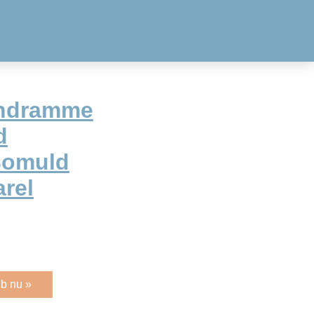
indramme
d
Bomuld
arel
b nu »