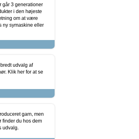
 går 3 generationer
dukter i den højeste
sætning om at være
s ny symaskine eller
 bredt udvalg af
r. Klik her for at se
produceret garn, men
or finder du hos dem
es udvalg.