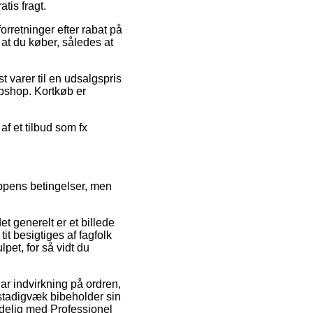
tis fragt.
orretninger efter rabat på
at du køber, således at
t varer til en udsalgspris
ebshop. Kortkøb er
af et tilbud som fx
ppens betingelser, men
t generelt er et billede
it besigtiges af fagfolk
pet, for så vidt du
ar indvirkning på ordren,
n stadigvæk bibeholder sin
ndelig med Professionel