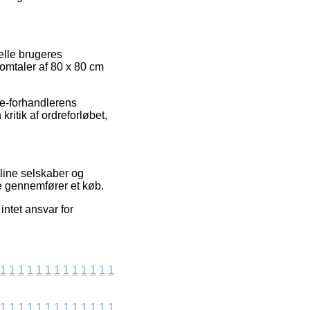
uelle brugeres
 omtaler af 80 x 80 cm
 e-forhandlerens
ritik af ordreforløbet,
nline selskaber og
re gennemfører et køb.
intet ansvar for
1
1
1
1
1
1
1
1
1
1
1
1
1
1
1
1
1
1
1
1
1
1
1
1
1
1